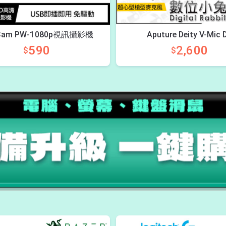
Cam PW-1080p視訊攝影機
Aputure Deity V-Mic 
590
2,600
$
$