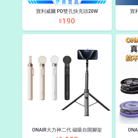
寶利威爾 PD雙孔快充頭20W
寶
190
$
ONAIR大力神二代 磁吸自開腳架
ON