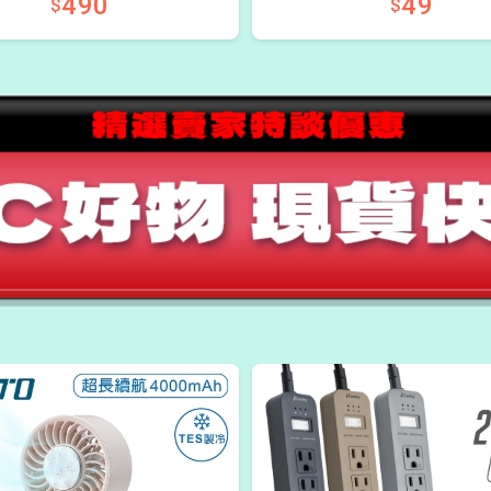
490
49
$
$