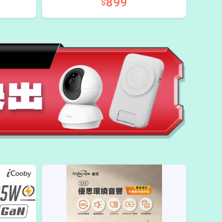
899
$