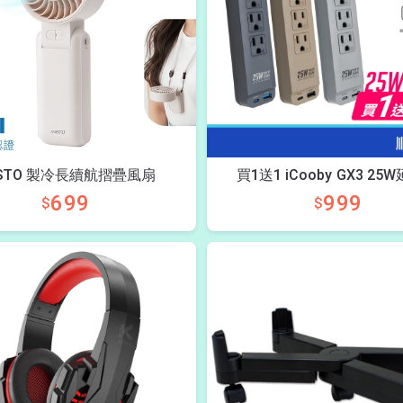
STO 製冷長續航摺疊風扇
買1送1 iCooby GX3 25
699
999
$
$