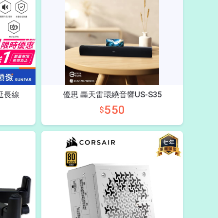
W延長線
優思 轟天雷環繞音響US-S35
550
$