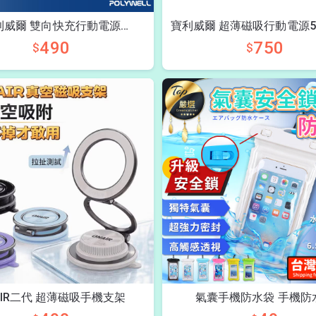
利威爾 雙向快充行動電源
寶利威爾 超薄磁吸行動電源50
10000mAh
490
750
$
$
AIR二代 超薄磁吸手機支架
氣囊手機防水袋 手機防