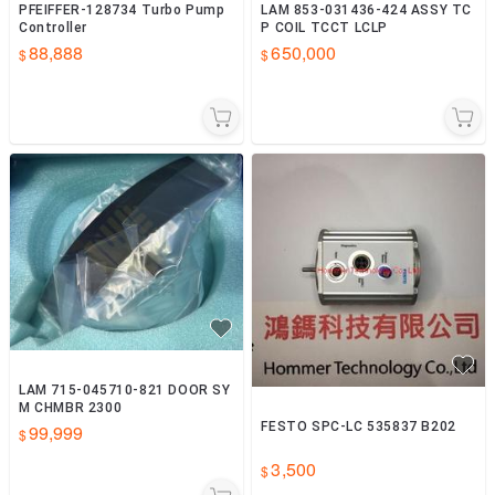
PFEIFFER-128734 Turbo Pump
LAM 853-031436-424 ASSY TC
Controller
P COIL TCCT LCLP
88,888
650,000
LAM 715-045710-821 DOOR SY
M CHMBR 2300
FESTO SPC-LC 535837 B202
99,999
3,500