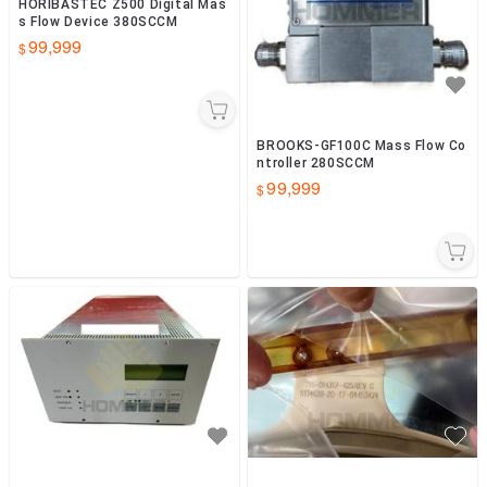
HORIBASTEC Z500 Digital Mas
s Flow Device 380SCCM
99,999
BROOKS-GF100C Mass Flow Co
ntroller 280SCCM
99,999