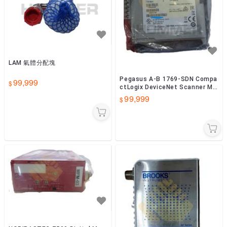
LAM 氣體分配塊
Pegasus A-B 1769-SDN Compa
99,999
ctLogix DeviceNet Scanner Mo
dule
99,999