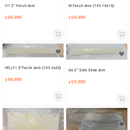
I11 2" Fetch Arm
I8 Fetch Arm-(155.10x15)
99,999
99,999
I9C,I11 2"Fetch Arm-(155.2x20)
G6 2" Side Slide Arm
99,999
99,999