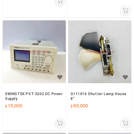
GWINSTEK PST-3202 DC Power
G111016 Shutter Lamp House
Supply
8"
15,000
95,000