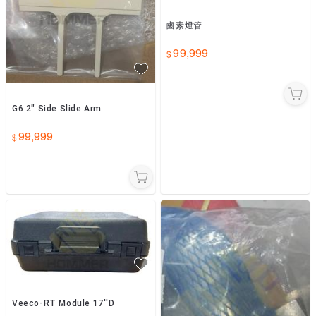
鹵素燈管
99,999
G6 2" Side Slide Arm
99,999
Veeco-RT Module 17''D