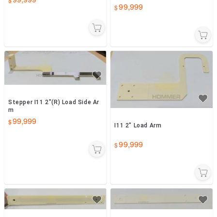
99,999
Stepper I11 2"(R) Load Side Ar
m
99,999
I11 2" Load Arm
99,999