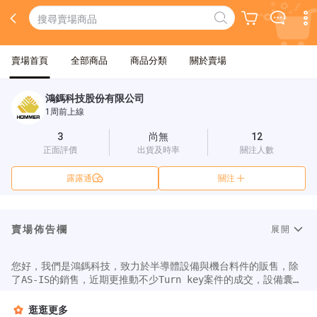
賣場首頁
全部商品
商品分類
關於賣場
鴻鎷科技股份有限公司
1周前上線
3
尚無
12
正面評價
出貨及時率
關注人數
露露通
關注
賣場佈告欄
展開
您好，我們是鴻鎷科技，致力於半導體設備與機台料件的販售，除
了AS-IS的銷售，近期更推動不少Turn key案件的成交，設備囊括
半導體前段製程與半導體後段製程，品牌跨足SPTS/STS、SUSS、
Disco、RVSI、LAM、MKS、KLA、Nikon、Trion、Horiba、TEL…
逛逛更多