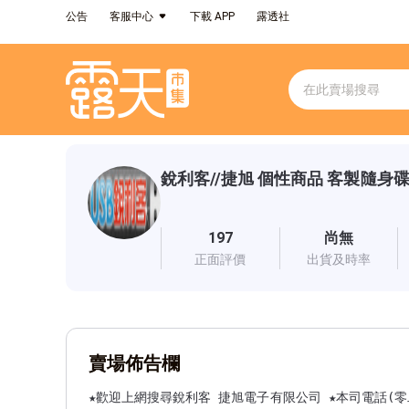
公告
客服中心
下載 APP
露透社
銳利客//捷旭 個性商品 客製隨身
197
尚無
正面評價
出貨及時率
賣場佈告欄
★歡迎上網搜尋銳利客 捷旭電子有限公司 ★本司電話(零