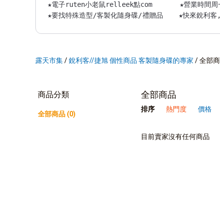
★電子ruten小老鼠relleek點com       ★營業時間周
★要找特殊造型/客製化隨身碟/禮贈品    ★快來銳利客,
露天市集
/
銳利客//捷旭 個性商品 客製隨身碟的專家
/
全部商
全部商品
商品分類
排序
熱門度
價格
全部商品 (0)
目前賣家沒有任何商品