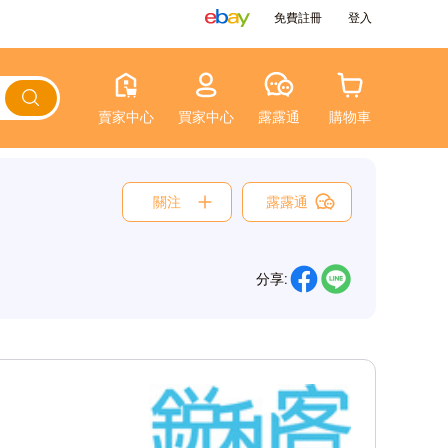
免費註冊
登入
賣家中心
買家中心
露露通
購物車
關注
露露通
分享: