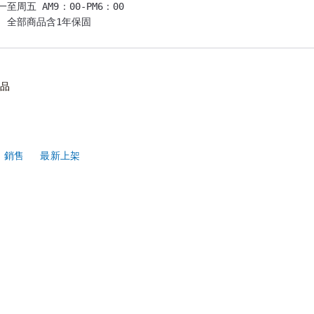
一至周五 AM9：00-PM6：00

 全部商品含1年保固

品
銷售
最新上架