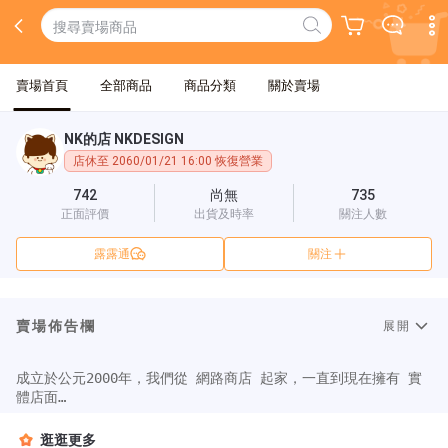
賣場首頁
全部商品
商品分類
關於賣場
NK的店 NKDESIGN
店休至 2060/01/21 16:00 恢復營業
742
尚無
735
正面評價
出貨及時率
關注人數
露露通
關注
賣場佈告欄
展開
成立於公元2000年，我們從 網路商店 起家，一直到現在擁有 實
體店面

始終秉持著專業、服務、熱誠的企業精神，一路走來始終以您為
尊！！！

逛逛更多