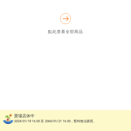
營業時間：周二~周六 下午三點~晚上十點 (固定每周日、一公休)

店址：高雄市三民區博愛一路325號(北平加油站旁)

點此查看全部商品
賣場店休中
2024/01/18 16:00 至 2060/01/21 16:00，暫時無法購買。