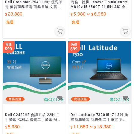
Dell Precision 7540 15吋 優質筆
商務一體機 Lenovo ThinkCentre
電 優質商務筆電 商務首選 文書 辦
M810z i5 6500T 21.5吋 AIO 企
公 追劇 二手筆電
業級機款 二手
23,880
5,980
6,980
~
免運
免運
Dell C2422HE 會議系統 22吋 二
Dell Latitude 7320 i5 i7 13吋 旗
手螢幕 福利品 優質二手螢幕 辦公
艦商務筆電 商務機 二手筆電 文書
室配件
筆電 耐用 文書機
5,980
11,580
18,380
~