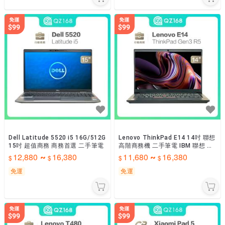
Dell Latitude 5520 i5 16G/512G
Lenovo ThinkPad E14 14吋 聯想
15吋 超值商務 商務首選 二手筆電
高階商務機 二手筆電 IBM 聯想 商
務機
12,880
16,380
11,680
16,380
~
~
免運
免運