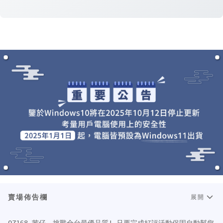
賣場佈告欄
展開