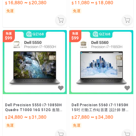
書筆電 耐用 文書機
書辦公 追劇
16,880
20,380
11,080
18,080
~
~
免運
免運
Dell Precision 5550 i7-10850H
Dell Precision 5560 i7-11850H
Quadro T1000 16G 512G 進階商
15吋 行動工作站首選 設計師 辦公
務 二手
高效續航 二手筆電
24,880
31,380
27,880
34,380
~
~
免運
免運