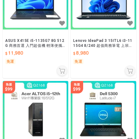
ASUS X415E i5-1135G7 8G 512
Lenovo IdeaPad 3 15ITL6 i3-11
G 商務首選 入門超值機 輕薄便攜
15G4 8/240 超值商務筆電 上班族
二手筆電
好幫手 平價性能機
11,980
8,980
免運
免運