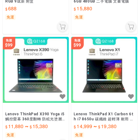
RGB 9成新 附盒
6GB 480GB 二手電腦 文書電腦
688
15,880
免運
免運
Lenovo ThinkPad X390 Yoga i5
Lenovo ThinkPad X1 Carbon 6t
觸控螢幕 360度翻轉 防眩光塗層
h i7 8650u 碳纖維 超輕薄 耐用 窄
背光鍵盤 輕薄 二手筆電
邊框 二手筆電
11,880
15,380
14,999
19,380
~
~
免運
免運