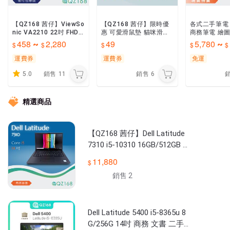
【QZ168 茜仔】ViewSo
【QZ168 茜仔】限時優
各式二手筆電
nic VA2210 22吋 FHD
惠 可愛滑鼠墊 貓咪滑鼠
商務筆電 繪圖
優質二手電腦螢幕 公司
墊 防滑 簡約風 經典黑色
筆電 NoteBo
458
2,280
49
5,780
~
~
汰換 液晶顯示器 中古螢
創意小黑貓 耐磨滑鼠墊
機 各大廠牌筆
幕
滑順好用
質筆電
運費券
運費券
免運
5.0
銷售
11
銷售
6
精選商品
【QZ168 茜仔】Dell Latitude
7310 i5-10310 16GB/512GB 1
4吋 優質商務筆電
11,880
銷售 2
Dell Latitude 5400 i5-8365u 8
G/256G 14吋 商務 文書 二手