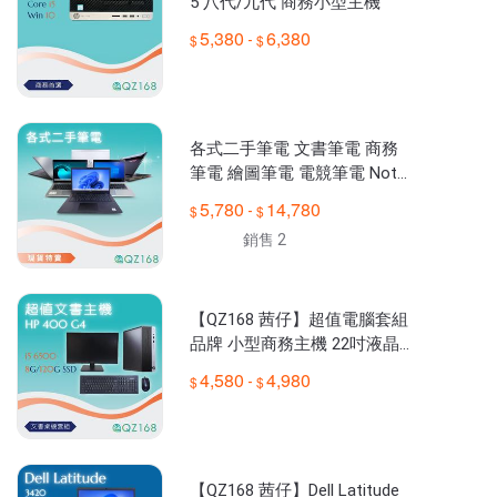
5 八代/九代 商務小型主機
5,380
6,380
-
各式二手筆電 文書筆電 商務
筆電 繪圖筆電 電競筆電 Note
Book NB 中古機 各大廠牌筆電
5,780
14,780
-
高CP優質筆電
銷售 2
【QZ168 茜仔】超值電腦套組
品牌 小型商務主機 22吋液晶
螢幕 鍵盤滑鼠 追劇 文書 輕遊
4,580
4,980
-
戲 高速SSD 中古良品
【QZ168 茜仔】Dell Latitude