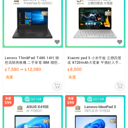
Lenovo ThinkPad T480 14吋 聯
Xiaomi pad 5 小米平板 立體四聲
想高階商務機 二手筆電 IBM 聯想
道 8720mAh大電量 平價好入手
商務機
電力超持久 輕巧實用 二手平板
7,580
12,080
8,500
~
免運
免運