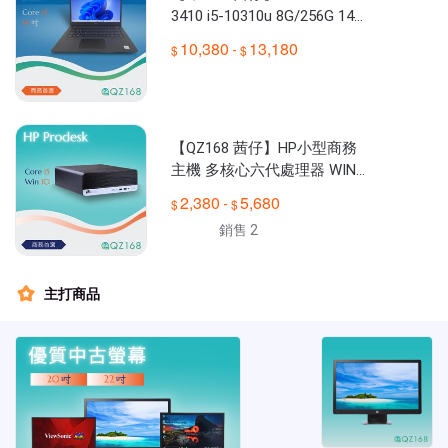
3410 i5-10310u 8G/256G 14吋
商務筆電 二手筆
10,380
13,180
-
【QZ168 茜仔】HP小型商務
主機 多核心六代處理器 WIN1
0 專業版 免費文書軟體 超值文
2,380
5,680
-
書機 SSD 辦公室首選
銷售 2
主打商品