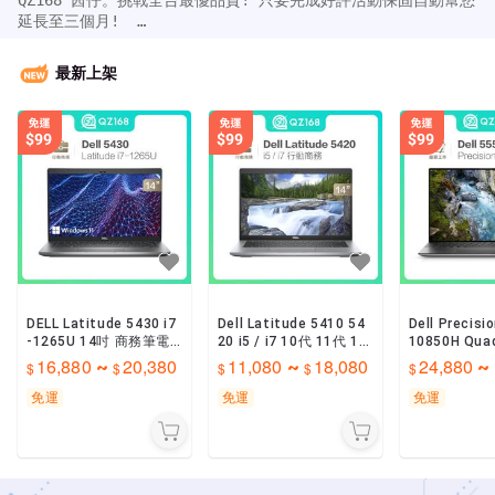
QZ168 茜仔。挑戰全台最優品質! 只要完成好評活動保固自動幫您
延長至三個月!  

台北，台中實體門市，提供您最安心的二手機購買管道。

全台最優質保固，最堅強團隊!

最新上架
標準化SOP，確保每一項商品都是最高品質!

各項筆電，桌機皆服役於500大企業，天天吹冷氣上班八小時，狀況
絕非來路不明之電腦可比擬，再經由專業工程師多達20道以上檢測
流程，最後專人清潔消毒後才會送至您手中，讓您買的安心用的放
心。

DELL Latitude 5430 i7
Dell Latitude 5410 54
Dell Precisi
-1265U 14吋 商務筆電
20 i5 / i7 10代 11代 14
10850H Qua
商務機 二手筆電 文書筆
吋 優質二手筆電 文書辦
16G 512G 
16,880
20,380
11,080
18,080
24,880
~
~
~
電 耐用 文書機
公 追劇
手
免運
免運
免運