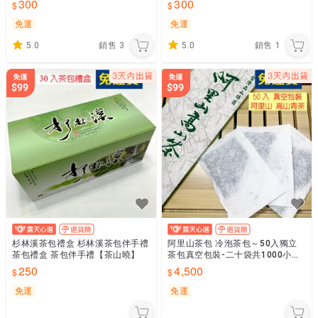
300
300
免運
免運
5.0
銷售
3
5.0
銷售
1
杉林溪茶包禮盒 杉林溪茶包伴手禮
阿里山茶包 冷泡茶包～50入獨立
茶包禮盒 茶包伴手禮【茶山曉】
茶包真空包裝-二十袋共1000小包
【茶山曉】
250
4,500
免運
免運