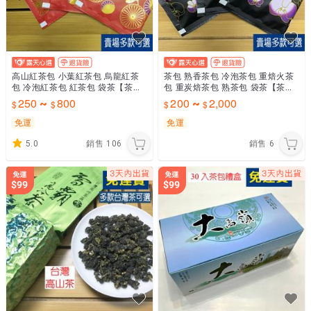
高山紅茶包 小葉紅茶包 烏龍紅茶
茶包 熟香茶包 冷泡茶包 重焙火茶
包 冷泡紅茶包 紅茶包 袋茶【茶山
包 重炭焙茶包 熟茶包 袋茶【茶山
曉】
曉】
250
800
200
2,000
~
~
免運
免運
5.0
銷售
106
銷售
6