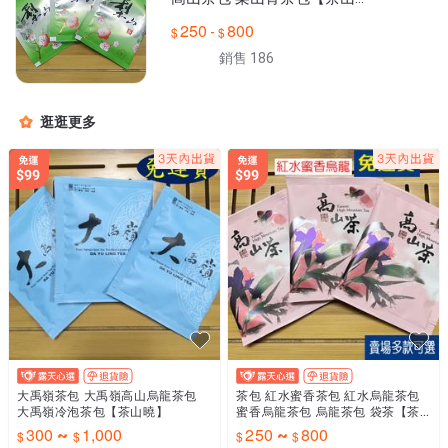
曉】
250
800
-
銷售 186
逛逛更多
大禹嶺茶包 大禹嶺高山烏龍茶包
茶包 紅水蜜香茶包 紅水烏龍茶包
大禹嶺冷泡茶包【茶山曉】
蜜香烏龍茶包 烏龍茶包 袋茶【茶
山曉】
300
1,000
250
800
~
~