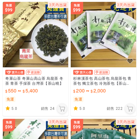
奇萊山茶 奇萊山高山茶 烏龍茶 冬
杉林溪茶包 高山茶包 烏龍茶包 青
茶 青茶 手採茶 台灣茶【茶山曉】
茶包 獨立茶包 冷泡茶包【茶山
曉】
550
5,400
200
2,000
~
~
免運
免運
5.0
銷售
24
5.0
銷售
222