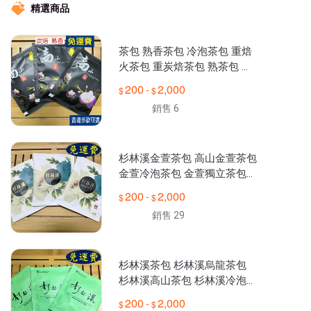
代替。

精選商品
■提醒各位買家，茶山曉不會主動打電話向您推銷茶葉，請您注意以
免受騙。

■詐騙集團假冒業者，以操作錯誤...要求買家以ATM解除問題，請
茶包 熟香茶包 冷泡茶包 重焙
注意以免受騙。

火茶包 重炭焙茶包 熟茶包 袋
■手機或電腦若收到不明附網址連結要小心，千萬不要點擊連結或安
茶【茶山曉】
200
2,000
-
銷售 6
杉林溪金萱茶包 高山金萱茶包
金萱冷泡茶包 金萱獨立茶包
【茶山曉】
200
2,000
-
銷售 29
杉林溪茶包 杉林溪烏龍茶包
杉林溪高山茶包 杉林溪冷泡茶
包【茶山曉】
200
2,000
-