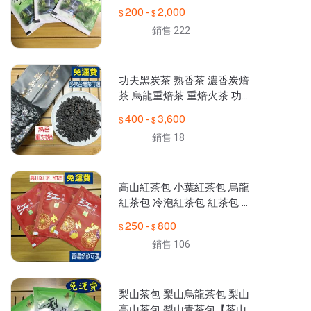
【茶山曉】
200
2,000
-
銷售 222
功夫黑炭茶 熟香茶 濃香炭焙
茶 烏龍重焙茶 重焙火茶 功夫
茶【茶山曉】
400
3,600
-
銷售 18
高山紅茶包 小葉紅茶包 烏龍
紅茶包 冷泡紅茶包 紅茶包 袋
茶【茶山曉】
250
800
-
銷售 106
梨山茶包 梨山烏龍茶包 梨山
高山茶包 梨山青茶包【茶山