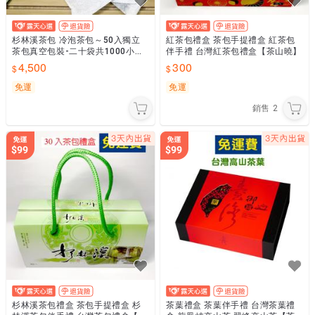
杉林溪茶包 冷泡茶包～50入獨立
紅茶包禮盒 茶包手提禮盒 紅茶包
茶包真空包裝-二十袋共1000小包
伴手禮 台灣紅茶包禮盒【茶山曉】
【茶山曉】
4,500
300
免運
免運
銷售
2
杉林溪茶包禮盒 茶包手提禮盒 杉
茶葉禮盒 茶葉伴手禮 台灣茶葉禮