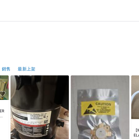


費、不含稅)

銷售
最新上架
ER
中古
【
EL