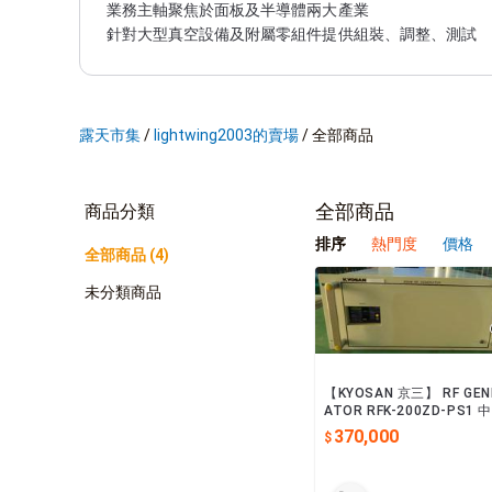
業務主軸聚焦於面板及半導體兩大產業

針對大型真空設備及附屬零組件提供組裝、調整、測試

並提供專業維修技術服務，以及中古品販售

交易方式：先收款再出貨

付款方式：ATM、線上刷卡 (網路銀行先確認入賬再出貨)
交貨方式：貨運、或另行約定 (本公司全數商品不包含運
露天市集
/
lightwing2003的賣場
/
全部商品
服務信箱：service@lightwing.com.tw

全部商品
商品分類
排序
熱門度
價格
全部商品 (4)
未分類商品
【KYOSAN 京三】 RF GEN
ATOR RFK-200ZD-PS1 
品
370,000