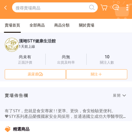
賣場首頁
全部商品
商品分類
關於賣場
漢翊STY健康生活館
1天前上線
尚未有
尚無
10
正面評價
出貨及時率
關注人數
露露通
關注
賣場佈告欄
展開
有了STY，您就是食安專家!!更準、更快，食安檢驗更便利。

💖STY系列產品榮獲國家安全局採用，並通過國立成功大學醫學院產
學合作驗證有效!!

💖更即時的線上客服，請您加入漢翊STY之LINE官方帳號(ID：
精選商品