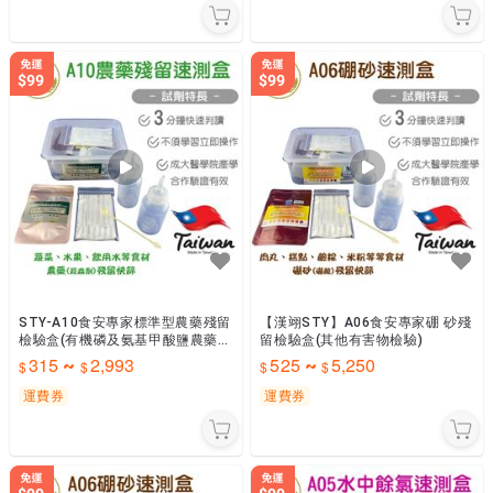
STY-A10食安專家標準型農藥殘留
【漢翊STY】A06食安專家硼 砂殘
檢驗盒(有機磷及氨基甲酸鹽農藥檢
留檢驗盒(其他有害物檢驗)
驗)
315
2,993
525
5,250
~
~
運費券
運費券