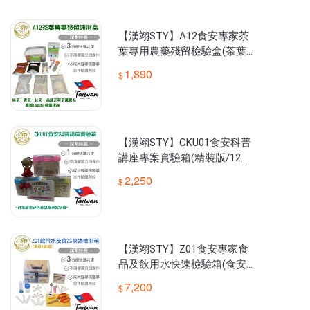
@SUTEKIYA)，由專人或智能客服為您服務。

💖【STY健康生活館】為漢翊股份有限公司直營之網路商店，負責各
系列食品安全快速檢驗產品之零售業務，使一般民眾也可以便利且
【漢翊STY】A12食安專家茶
不需一次大量採買即可購得適合的食品快篩試劑，為全家的食安把
葉專用農藥殘留檢驗盒(茶葉咖
啡農藥檢驗)
1,890
【漢翊STY】CKU01食安科普
講座專案實驗箱(精裝版/12項
檢驗)
2,250
【漢翊STY】Z01食安專家食
品及飲用水快速檢驗箱(食安專
家1號箱)
7,200