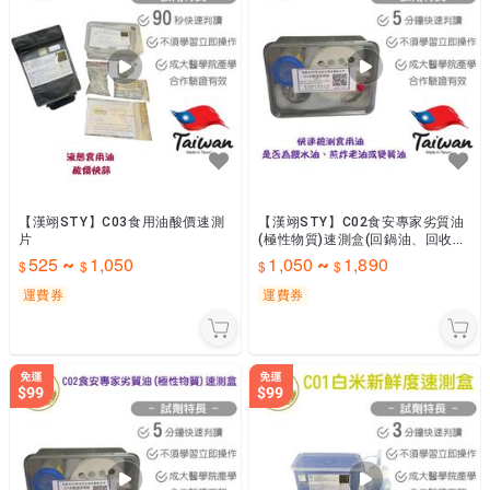
【漢翊STY】C03食用油酸價速測
【漢翊STY】C02食安專家劣質油
片
(極性物質)速測盒(回鍋油、回收油
檢驗)
525
1,050
1,050
1,890
~
~
運費券
運費券