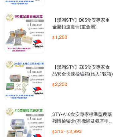
【漢翊STY】B05食安專家重
金屬鉛速測盒(重金屬)
1,260
【漢翊STY】Z05食安專家食
品安全快速檢驗箱(旅人1號箱)
2,250
STY-A10食安專家標準型農藥
殘留檢驗盒(有機磷及氨基甲酸
鹽農藥檢驗)
315
2,993
-