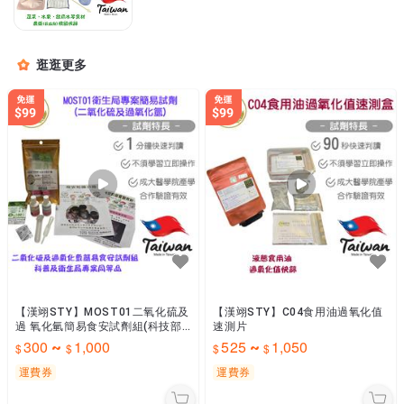
逛逛更多
【漢翊STY】MOST01二氧化硫及
【漢翊STY】C04食用油過氧化值
過 氧化氫簡易食安試劑組(科技部
速測片
科普專案及衛生局專案同等品)
300
1,000
525
1,050
~
~
運費券
運費券