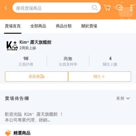
賣場首頁
全部商品
商品分類
關於賣場
Kim⁺ 露天旗艦館
2周前上線
98
尚無
4
正面評價
出貨及時率
關注人數
露露通
關注
賣場佈告欄
展開
歡迎光臨 Kim⁺ 露天旗艦館 ! 

本公司專業代理、經銷

接著劑、矽利康填縫、清潔商品、3C生活五金、運動休閒用品、工
安護具、LED照明

精選商品