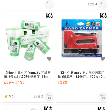
銷售
4
【Kim⁺】日本 和 Yamato 和紙遮
【Kim⁺】Ronald 省力辦公居家釘
蔽膠帶 (綠色505中低黏度) 18m
槍 (附底座、1209釘針 800支) GA
1214A
69
135
380
~
5.0
銷售
2