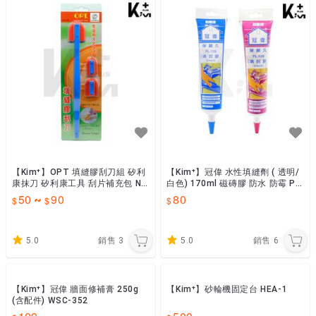
【Kim⁺】OPT 填縫膠刮刀組 矽利
【Kim⁺】冠偉 水性填縫劑 ( 透明/
康抹刀 矽利康工具 刮片補充包 NP
白色) 170ml 磁磚膠 防水 防霉 PL
0100
-109
50
90
80
~
5.0
銷售
3
5.0
銷售
6
【Kim⁺】冠偉 牆面修補膏 250g
【Kim⁺】砂輪機固定台 HEA-1
(含配件) WSC-352