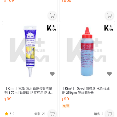
109
500
【Kim⁺】冠偉 防水磁磚接著填縫
【Kim⁺】 Good 滑得牌 水性拉線
劑 170ml 磁磚膠 浴室可用 防水
膏 250gm 管線潤滑劑
防霉 ET1048B
99
90
免運
5.0
銷售
21
銷售
4