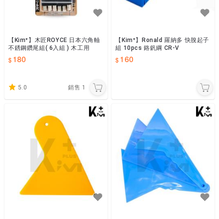
【Kim⁺】木匠ROYCE 日本六角軸
【Kim⁺】Ronald 羅納多 快脫起子
不銹鋼鑽尾組( 6入組 ) 木工用
組 10pcs 鉻釩綱 CR-V
180
160
5.0
銷售
1