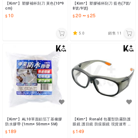
【Kim⁺】塑膠補杯刮刀 黃色(10*9
【Kim⁺】塑膠補杯刮刀 藍色(7號/
cm)
8號/9號)
10
20
25
~
5.0
銷售
11
【Kim⁺】AL10單面鋁箔丁基橡膠
【Kim⁺】Ronald 包覆型防霧防護
防水膠帶 (1mm× 50mm× 5M)
眼鏡 護目鏡 防疫眼鏡 現貨速寄 G
OT
189
149