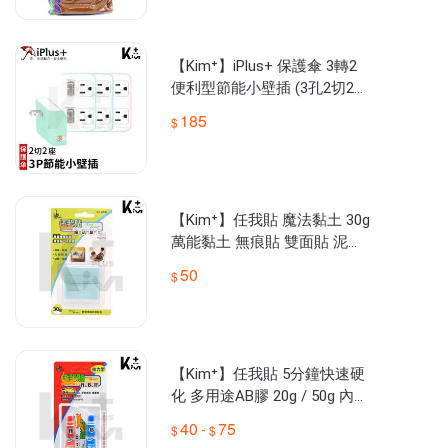
【Kim⁺】iPlus+ 保護傘 3轉2
便利型節能小壁插 (3孔2切2
座) PU-1221
185
【Kim⁺】任我貼 魔法黏土 30g
萬能黏土 無痕貼 雙面貼 泥寶
貼 相框貼 ACM
50
【Kim⁺】任我貼 5分鐘快速硬
化 多用途AB膠 20g / 50g 內附
刮刀 Epoxy 環氧樹脂 DIY黏著
40
75
-
劑