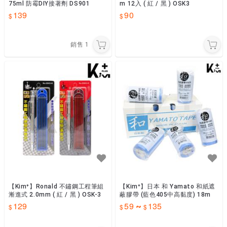
75ml 防霉DIY接著劑 DS901
m 12入 ( 紅 / 黑 ) OSK3
139
90
銷售
1
【Kim⁺】Ronald 不鏽鋼工程筆組
【Kim⁺】日本 和 Yamato 和紙遮
漸進式 2.0mm ( 紅 / 黑 ) OSK-3
蔽膠帶 (藍色405中高黏度) 18m
129
59
135
~