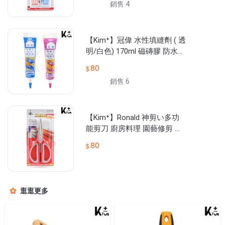
銷售 4
【Kim⁺】冠偉 水性填縫劑 ( 透
明/白色) 170ml 磁磚膠 防水
防霉 PL-109
80
銷售 6
【Kim⁺】Ronald 神剪い多功
能剪刀 廚房料理 園藝修剪 美
工作業 NY100
80
逛逛更多