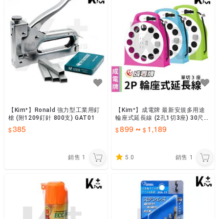
【Kim⁺】Ronald 強力型工業用釘
【Kim⁺】成電牌 最新安規多用途
槍 (附1209釘針 800支) GAT01
輪座式延長線 (2孔1切3座) 30尺4
0尺50尺 CT-6132
385
899
1,189
~
銷售
1
5.0
銷售
1