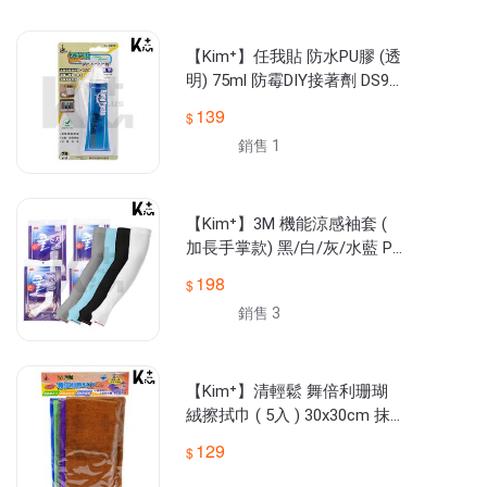
維持商品高品質是我們的保證只為讓您買得安心，用的開心😊

- - - - - - - - - -

⭕商品一律台灣現貨出貨，含稅開發票

【Kim⁺】任我貼 防水PU膠 (透
📢有商品相關問題請善用問與答與露露通讓小幫手為您服務

明) 75ml 防霉DIY接著劑 DS90
📢下單前請先看關於我了解更多資訊

1
🕘營業時間 : 周一至周五 09:00-17:00 / 國定例假日公休無服
139
銷售 1
【Kim⁺】3M 機能涼感袖套 (
加長手掌款) 黑/白/灰/水藍 PS
2000H
198
銷售 3
【Kim⁺】清輕鬆 舞倍利珊瑚
絨擦拭巾 ( 5入 ) 30x30cm 抹
布 擦車巾 CJT08
129