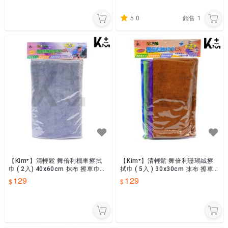
5.0
銷售
1
【Kim⁺】清輕鬆 舞倍利機車擦拭
【Kim⁺】清輕鬆 舞倍利珊瑚絨擦
巾 ( 2入) 40x60cm 抹布 擦車巾
拭巾 ( 5入 ) 30x30cm 抹布 擦車
顏色隨機出貨 CJT03
巾 CJT08
129
129