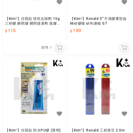
【Kim⁺】任我貼 快乾去除劑 15g
【Kim⁺】Ronald 9''不滴膠重型旋
三秒膠 瞬間膠 瞬間接著劑 脫膠劑
轉矽膠槍 矽利康槍 G7
AAZ15
115
199
銷售
1
【Kim⁺】任我貼 防水PU膠 (透明)
【Kim⁺】Ronald 工程筆芯 2.0m