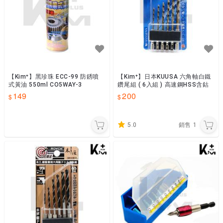
【Kim⁺】黑珍珠 ECC-99 防銹噴
【Kim⁺】日本KUUSA 六角軸白鐵
式黃油 550ml CO5WAY-3
鑽尾組 ( 6入組 ) 高速鋼HSS含鈷
149
200
5.0
銷售
1