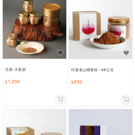
沈香-天香韻
印度老山檀香粉 - 60公克
1,200
850