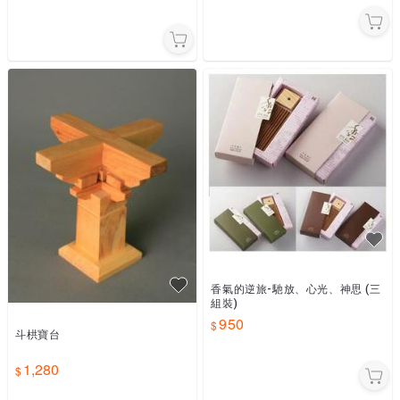
香氣的逆旅-馳放、心光、神思 (三
組裝)
950
斗栱寶台
1,280