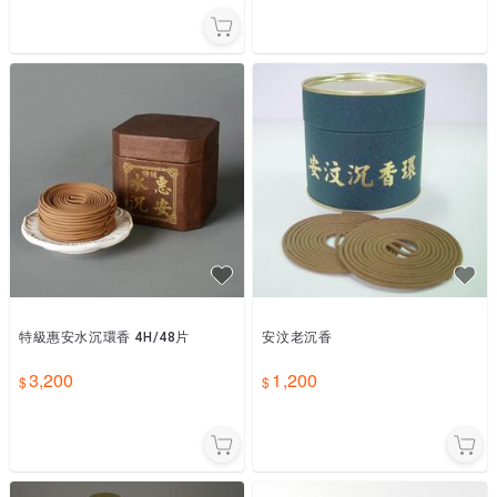
特級惠安水沉環香 4H/48片
安汶老沉香
3,200
1,200