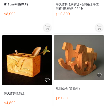
H13cm禪境(FRP)
海天雲舞收納寶盒-台灣檜木手工
製作-限量發行100個
3,900
12,800
馬到成功 (置物座)
海天雲舞收納盒
2,300
4,800