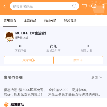
賣場首頁
全部商品
商品分類
關於賣場
MU LIFE《木生活館》
5天前上線
48
尚無
10
正面評價
出貨及時率
關注人數
露露通
關注
賣場佈告欄
展開
優惠活動:滿3000即享免運。 全館滿$5000，現折$800。   

您好，歡迎光臨我的賣場!   木生活是荒木藝苑直接經營的網路商
店。除了荒木藝苑本身自行開發的產品外，亦將會引進其他優質商
品，讓溫度和美學，豐富我們的生活。歡迎蒞臨荒木藝苑官方網站 
精選商品