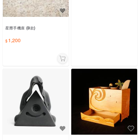
星際手機座 (B款)
1,200