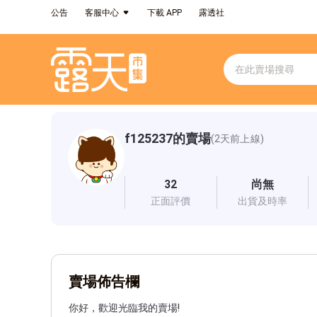
公告
客服中心
下載 APP
露透社
f125237的賣場
(2天前上線)
32
尚無
正面評價
出貨及時率
賣場佈告欄
你好，歡迎光臨我的賣場!