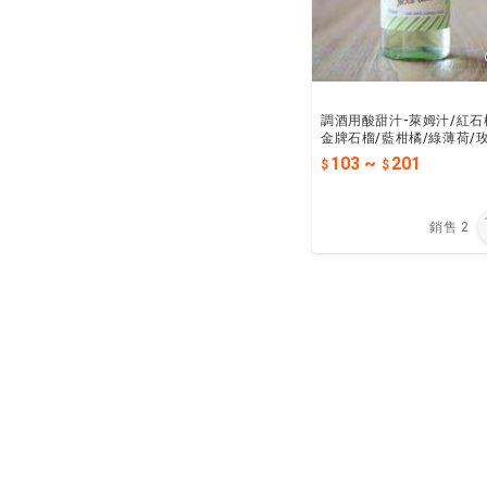
調酒用酸甜汁-萊姆汁/紅石
金牌石榴/藍柑橘/綠薄荷/
瑰/原味糖漿/杏仁露/費勒南
103
~
201
調酒調味調色必備
銷售
2