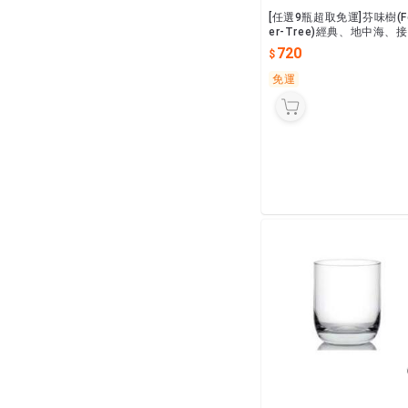
[任選9瓶超取免運]芬味樹(F
er-Tree)經典、地中海、
木花通寧/Ginger A & B/
720
柚
免運