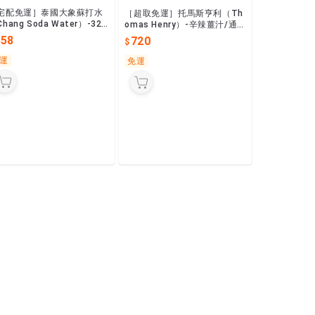
宅配免運］泰國大象蘇打水
［超取免運］托馬斯亨利（Th
hang Soda Water）-325
omas Henry）-辛辣薑汁/通寧
l裝/泰國原裝進口/整箱24入
水/粉紅葡萄柚/9瓶出貨可混搭
558
720
貨免運費
口味/200ml最好用
運
免運