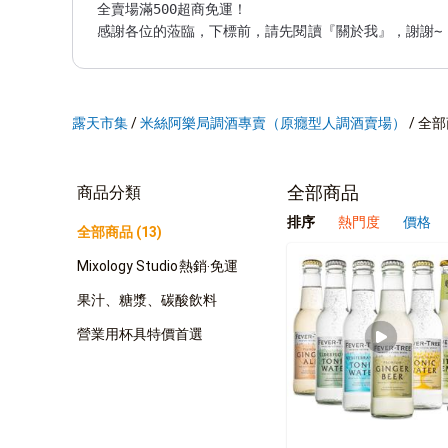
全賣場滿500超商免運！

露天市集
/
米絲阿樂局調酒專賣（原癮型人調酒賣場）
/
全部
全部商品
商品分類
排序
熱門度
價格
全部商品 (13)
Mixology Studio熱銷‧免運
果汁、糖漿、碳酸飲料
營業用杯具特價首選