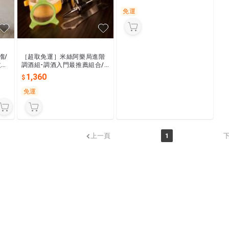
酒/PVC防水
免運
榴/
［超取免運］米絲阿樂局進階
玫
調酒組-調酒入門最推薦組合/
/
全商品台製現貨出貨/米絲最熱
1,360
銷品項/搖盪攪拌一次買好
免運
上一頁
1