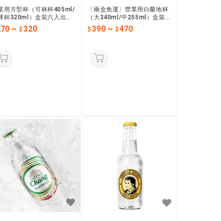
業用方型杯（可林杯405ml/
〔兩盒免運〕營業用白蘭地杯
球杯320ml）盒裝六入出
（大340ml/中255ml）盒裝六
，開店辦活動最佳選擇！
入出貨，開店辦活動最佳選
270
~
320
390
~
470
擇！