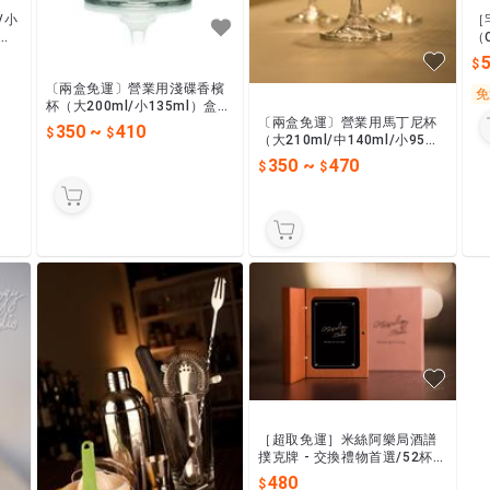
/小
［
開店
（C
m
出
〔兩盒免運〕營業用淺碟香檳
免
杯（大200ml/小135ml）盒裝
〔兩盒免運〕營業用馬丁尼杯
六入出貨，開店辦活動最佳選
350
~
410
（大210ml/中140ml/小95m
擇！
l）盒裝六入出貨，開店辦活動
350
~
470
最佳選擇！
［超取免運］米絲阿樂局酒譜
撲克牌 - 交換禮物首選/52杯創
意＆經典調酒酒譜/抽卡選調
480