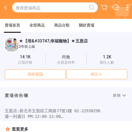
賣場首頁
全部商品
商品分類
關於賣場
★【培&#33747;幸福寵物】★五股店
2年前上線
14.1K
尚無
1.2K
正面評價
出貨及時率
關注人數
露露通
關注
賣場佈告欄
展開
五股店:新北市五股區工商路77號1樓 02-22938298

週一到週日 PM:12:00-22:00

▶▶▶來店自取95折◀◀◀   

★刷卡/ATM/面交→下單→出貨(約3-5工作天) 

逛逛更多