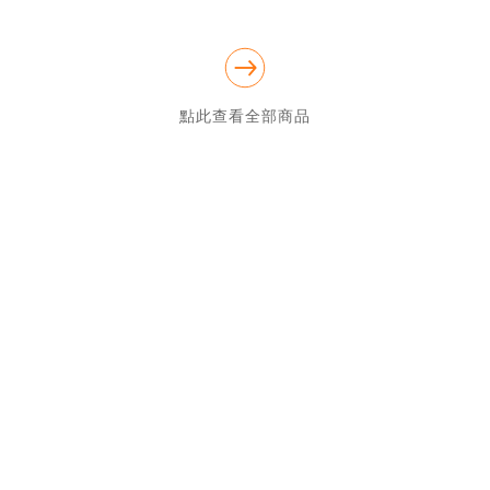
★全館滿1699元免運(限重20公斤、體積3材之內)

★不提供外島配送

★客服服務時間12:00-22:00

點此查看全部商品