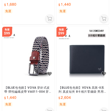
帶/穿孔式皮帶 VA009-004-GU
式皮帶
1,680
1,440
免運
免運
【BLUE包包館】VOVA 穿針式皮
【BLUE包包館】VOVA 高第-II系
帶 彈性編織皮帶 VA011-004 穿孔
列 真皮短夾 8卡相片零錢袋 男用
式皮帶
皮夾 VA126W034NY 藍色 男短夾
1,440
2,604
免運
免運