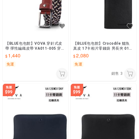
【BLUE包包館】VOVA 穿針式皮
【BLUE包包館】Crocodile 鱷魚
帶 彈性編織皮帶 VA011-005 穿孔
真皮 17卡相片零錢袋 男長夾 010
式皮帶
3-10401-01 黑色 深藍
1,440
2,080
免運
免運
銷售
3