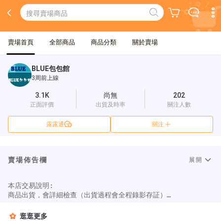
賣場首頁
全部商品
商品分類
關於賣場
BLUE包包館
3周前上線
3.1K
尚無
202
正面評價
出貨及時率
關注人數
露露通
關注
賣場佈告欄
展開
本店交易說明:

商品出貨，會詳細檢查（出貨過程會全程錄影存証）

根據消保法規定， 消費者均享有商品到貨7 日鑑賞期之權益。【7 
日鑑賞期之權益並非是使用期】

逛逛更多