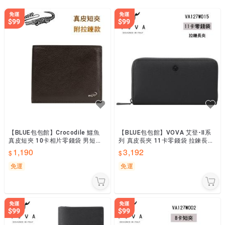
收到商品7天內，皆可辦理商品退貨 。

退貨說明:

● 請先確認商品是否符合以下4項狀況【1.標籤沒剪、2.商品無使
用情況、3.商品配件完整、4.收到商品7日內】

● 請將商品用原來的箱子寄回。（請自行負擔寄回的運費）

● 收到商品之後，經公司確認符合上述4項狀況，就會進入退貨流
【BLUE包包館】Crocodile 鱷魚
【BLUE包包館】VOVA 艾登-II系
真皮短夾 10卡相片零錢袋 男短夾
列 真皮長夾 11卡零錢袋 拉鍊長夾
皮夾 0203-11012 咖啡
VA127W015BK 黑色 深藍 咖啡
1,190
3,192
免運
免運