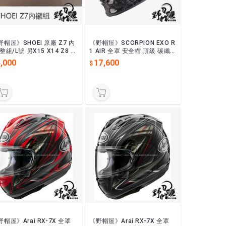
野帽屋》SHOEI 原廠 Z7 內
《野帽屋》SCORPION EXO R
整組/L號 另X15 X14 Z8 J-
1 AIR 全罩 安全帽 頂級 碳纖維
URISE2其他系列~歡迎詢問
充氣氣囊 贈墨片、防霧片。O
,000
17,600
NYX 鍛面碳
帽屋》Arai RX-7X 全罩
《野帽屋》Arai RX-7X 全罩