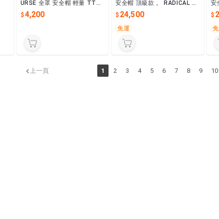
。白
URSE 全罩 安全帽 輕量 TTC
安全帽 頂級款 。 RADICAL 黑
安
漫威 MARVEL。血清 Anti-Ve
綠
紅
4,200
24,500
nom
免運
免
上一頁
1
2
3
4
5
6
7
8
9
10