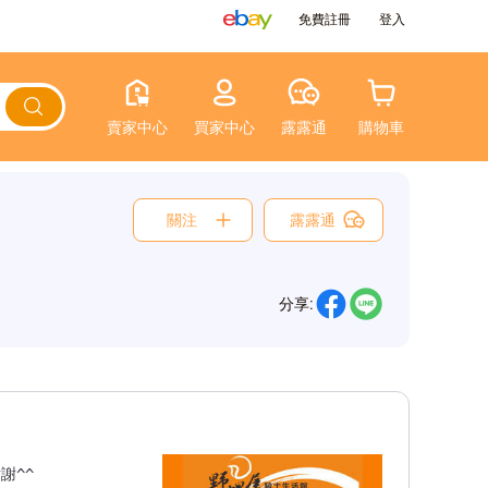
免費註冊
登入
賣家中心
買家中心
露露通
購物車
關注
露露通
分享:
^^　
