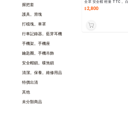
全罩 安全帽 輕量 TTC 
握把套
2,800
護具。滑塊
打檔塊。車罩
行車記錄器。藍芽耳機
手機架。手機座
鑰匙圈。手機吊飾
安全帽鎖。碟煞鎖
清潔。保養。維修用品
特價出清
其他
未分類商品