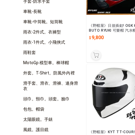
手套-防水手套
車靴-長靴
車靴-中筒靴。短筒靴
《野帽屋》日規插釦! OGK 
BUTO RYUKI 可樂帽 汽水
雨衣-2件式。衣褲型
安全帽 內墨片 眼鏡溝 龍崎
9,800
素亮紅
雨衣-1件式。小飛俠式
雨鞋套
MotoGp 模型車。棒球帽
外套。T-Shirt。防風外內裡
滑手套、滑衣、滑褲、連身滑
衣
頭巾。頸巾。頭套。臉巾
包包。帽袋
太陽眼鏡。手錶
風鏡。護目鏡
《野帽屋》KYT TT-COUR