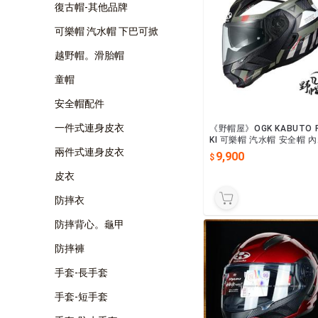
復古帽-其他品牌
可樂帽 汽水帽 下巴可掀
越野帽。滑胎帽
童帽
安全帽配件
一件式連身皮衣
《野帽屋》OGK KABUTO 
KI 可樂帽 汽水帽 安全帽 
兩件式連身皮衣
片 眼鏡溝 龍崎。ALERT 灰
9,900
皮衣
防摔衣
防摔背心。龜甲
防摔褲
手套-長手套
手套-短手套