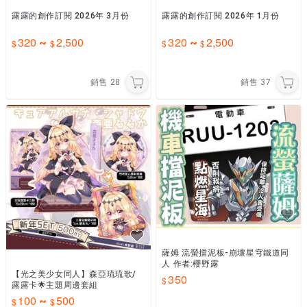
露露的創作訂閱 2026年 3月份
露露的創作訂閱 2026年 1月份
320
2,500
320
2,500
~
~
銷售
28
銷售
37
薩姆 流螢擋泥板-崩壞星穹鐵道同
人 作者:櫻野露
【光之美少女同人】森亞琉琉歌/
350
露露卡🌟主題周邊套組
100
500
~