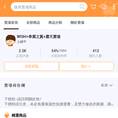
賣場首頁
全部商品
商品分類
關於賣場
WISH+希冀之翼+露天賣場
上線中
2.5K
54%
413
(100+)
正面評價
出貨及時率
關注人數
露露通
關注
賣場佈告欄
展開
下標前~請詳閱關於我!

下標時請注意，未必免重複讓您負擔運費，及雙方修改的困擾，購
買完商品後請確認是否有合併結賬。若沒有的話，請按下修改訂
單，讓我們能同意您進行修改。 通販寄出時間為每周六，若超過當
精選商品