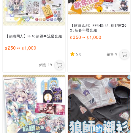
【露露原創】FF44新品_櫻野露20
25新春年曆套組
350
1,000
【崩鐵同人】FF45崩鐵🌟流螢套組
~
250
1,000
~
5.0
銷售
9
銷售
19