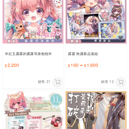
🌸紅玉露露的蘿露等身抱枕🌸
露露 秋露新品套組
2,200
160
1,600
~
銷售
21
銷售
12