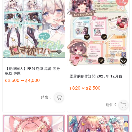
【崩鐵同人】FF46崩鐵 流螢 等身
抱枕 專區
露露的創作訂閱 2025年 12月份
2,500
4,000
~
320
2,500
~
銷售
5
銷售
9