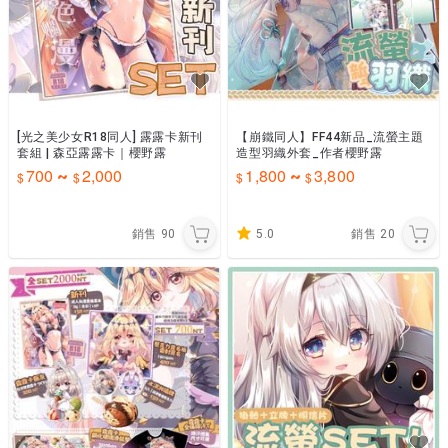
[光之美少女R18同人] 露露卡新刊
【崩鐵同人】FF44新品_流螢主題
套組 | 森亞露露卡｜櫻野露
造型羽織外套_作者櫻野露
700
2,000
1,800
3,800
~
~
銷售
90
5.0
銷售
20