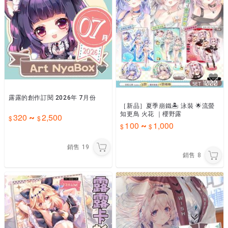
露露的創作訂閱 2026年 7月份
［新品］夏季崩鐵🏝️ 泳裝 🌟流螢
知更鳥 火花 ｜櫻野露
320
2,500
~
100
1,000
~
銷售
19
銷售
8