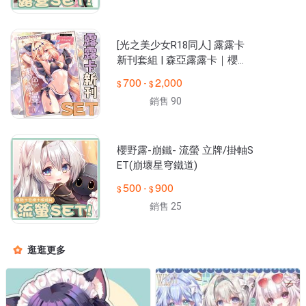
[光之美少女R18同人] 露露卡
新刊套組 | 森亞露露卡｜櫻野
露
700
2,000
-
銷售 90
櫻野露-崩鐵- 流螢 立牌/掛軸S
ET(崩壞星穹鐵道)
500
900
-
銷售 25
逛逛更多