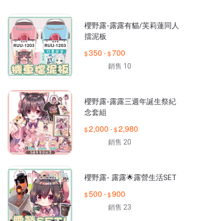
櫻野露-露露有貓/芙莉蓮同人
擋泥板
350
700
-
銷售 10
櫻野露-露露三週年誕生祭紀
念套組
2,000
2,980
-
銷售 20
櫻野露- 露露🌟露營生活SET
500
900
-
銷售 23