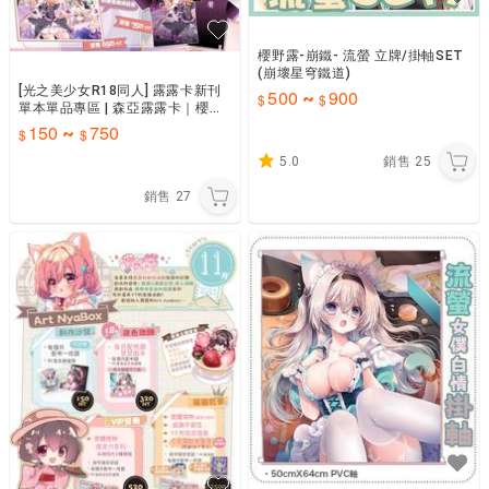
櫻野露-崩鐵- 流螢 立牌/掛軸SET
(崩壞星穹鐵道)
[光之美少女R18同人] 露露卡新刊
500
900
~
單本單品專區 | 森亞露露卡｜櫻野
露
150
750
~
5.0
銷售
25
銷售
27