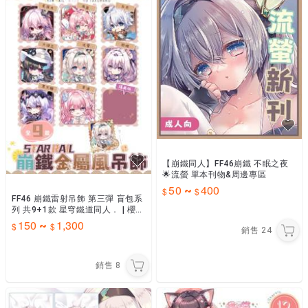
【崩鐵同人】FF46崩鐵 不眠之夜
🌟流螢 單本刊物&周邊專區
50
400
~
FF46 崩鐵雷射吊飾 第三彈 盲包系
列 共9+1款 星穹鐵道同人． | 櫻野
露 | 同人｜
150
1,300
~
銷售
24
銷售
8