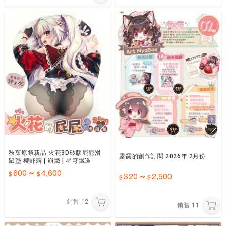
秋葉原祭新品 火花3D矽膠屁屁滑
露露的創作訂閱 2026年 2月份
鼠墊 櫻野露 | 崩鐵 | 星穹鐵道
600
4,600
~
320
2,500
~
銷售
12
銷售
11