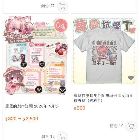
銷售
27
蘿露扛壓搞笑T恤 布瑠部由良由良
櫻野露【純棉T】
露露的創作訂閱 2026年 4月份
600
320
2,500
~
銷售
10
銷售
12