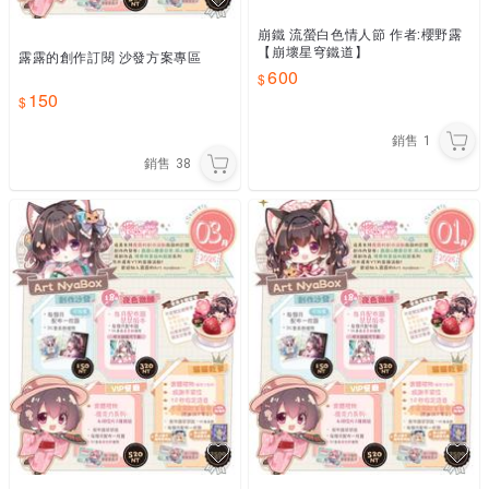
崩鐵 流螢白色情人節 作者:櫻野露
【崩壞星穹鐵道】
露露的創作訂閱 沙發方案專區
600
150
銷售
1
銷售
38