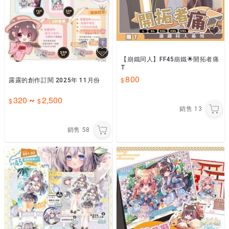
【崩鐵同人】FF45崩鐵🌟開拓者痛
T
800
露露的創作訂閱 2025年 11月份
320
2,500
~
銷售
13
銷售
58