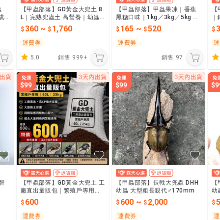
蟲
【甲蟲部落】GD黃金大兜土 8
【甲蟲部落】甲蟲果凍｜香蕉
【
成
L｜完熟兜蟲土 高營養｜幼蟲
黑糖口味｜1kg／3kg／5kg ｜
｜
快速成長・產卵首選
甲蟲・獨角仙・鍬形蟲・金
二
360
~
1,760
165
~
520
龜・蜜袋鼯・倉鼠・刺蝟 營養
U
補
運費券
運費券
運
5.0
銷售
999+
銷售
97
智
【甲蟲部落】GD黃金大兜土 工
【甲蟲部落】長戟大兜蟲 DHH
【
廠直出量販包｜繁殖戶專用｜6
幼蟲 大型粗長親代♂170mm
幼
0L｜25kg
600
600
~
2,000
運費券
運費券
運