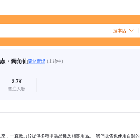
蟲・獨角仙
關於賣場
(上線中)
2.7K
關注人數
業以來，一直致力於提供多種甲蟲品種及相關用品。 我們販售也使用自製