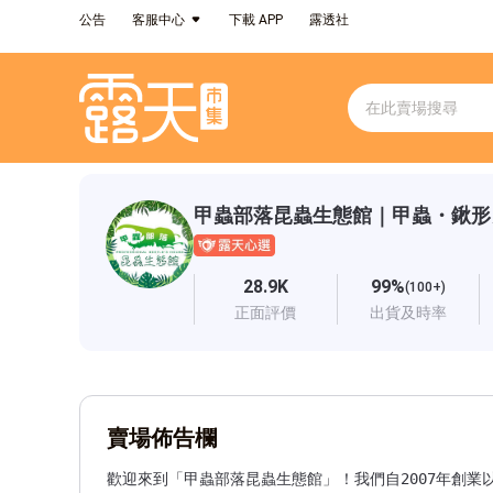
公告
客服中心
下載 APP
露透社
甲蟲部落昆蟲生態館｜甲蟲・鍬形
28.9K
99%
(100+)
正面評價
出貨及時率
賣場佈告欄
歡迎來到「甲蟲部落昆蟲生態館」！我們自2007年創