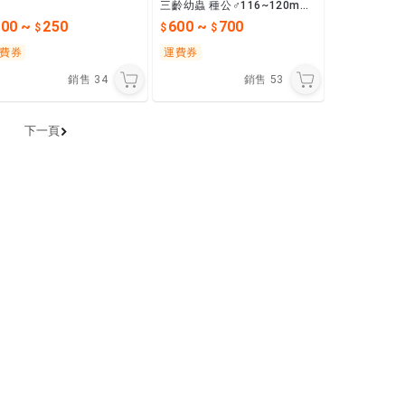
三齡幼蟲 種公♂116~120mm
115/5-7月轉三齡
100
~
250
600
~
700
費券
運費券
銷售
34
銷售
53
下一頁