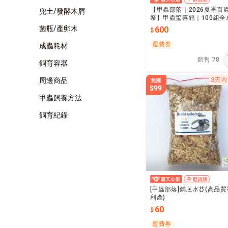
【甲蟲部落｜2026夏季百
兜土/發酵木屑
祭】甲蟲驚喜箱｜100組全
蟲｜限量100箱
菌瓶/產卵木
600
運費券
成蟲耗材
銷售
78
飼育容器
周邊商品
甲蟲飼養方法
飼育紀錄
[甲蟲部落]鋪底水苔(高品質
利產)
60
運費券