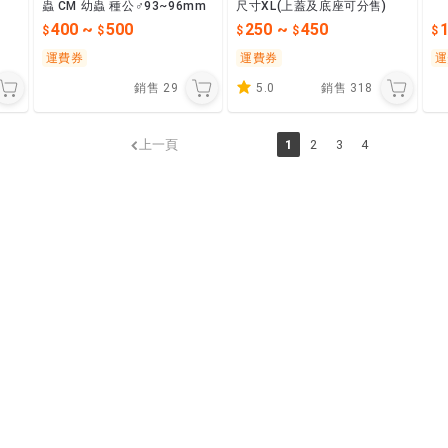
蟲 CM 幼蟲 種公♂93~96mm
尺寸XL(上蓋及底座可分售)
400
~
500
250
~
450
運費券
運費券
運
銷售
29
5.0
銷售
318
上一頁
1
2
3
4