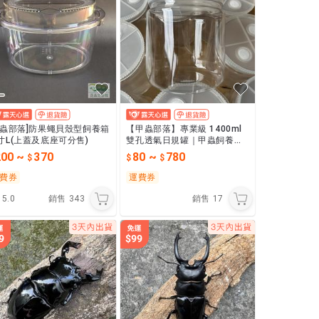
甲蟲部落]防果蠅貝殼型飼養箱
【甲蟲部落】專業級 1400ml
寸L(上蓋及底座可分售)
雙孔透氣日規罐｜甲蟲飼養瓶
｜寬口設計｜高透明度｜大
200
~
370
80
~
780
兜、鍬形蟲專用
費券
運費券
5.0
銷售
343
銷售
17