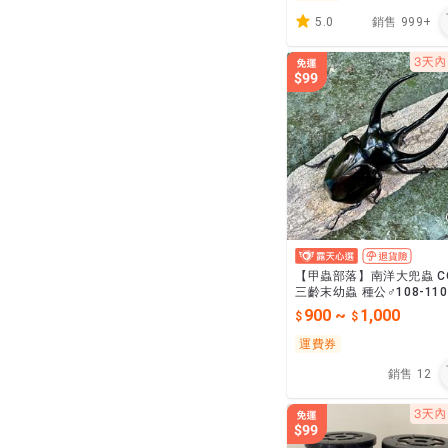
5.0
銷售
999+
【甲蟲部落】南洋大兜蟲 C
三齡末幼蟲 種公♂108-11
m
900
~
1,000
運費券
銷售
12