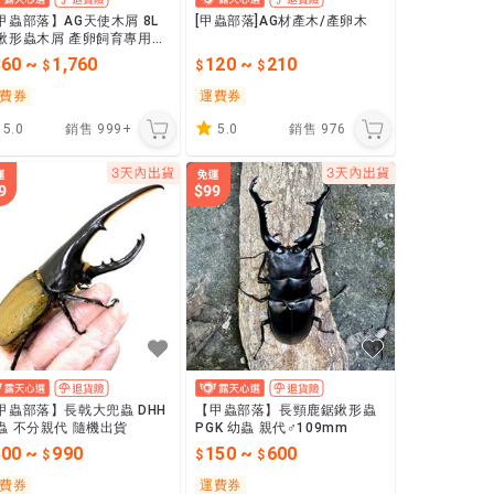
甲蟲部落】AG天使木屑 8L
[甲蟲部落]AG材產木/產卵木
鍬形蟲木屑 產卵飼育專用｜
次發酵・高誘產｜2023 BEK
360
~
1,760
120
~
210
WA 世界紀錄
費券
運費券
5.0
銷售
999+
5.0
銷售
976
甲蟲部落】長戟大兜蟲 DHH
【甲蟲部落】長頸鹿鋸鍬形蟲
蟲 不分親代 隨機出貨
PGK 幼蟲 親代♂109mm
500
~
990
150
~
600
費券
運費券