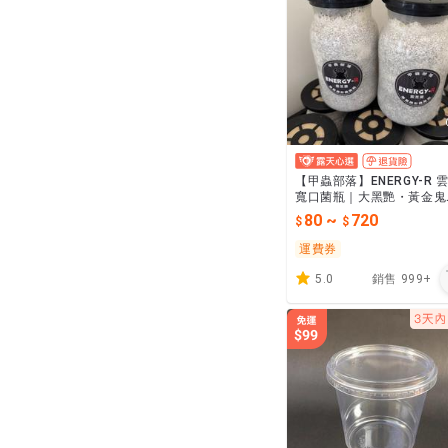
【甲蟲部落】ENERGY-R 
寬口菌瓶｜大黑艷・黃金鬼
彩虹鍬・叉角屬 鍬形蟲幼
80
~
720
用
運費券
5.0
銷售
999+