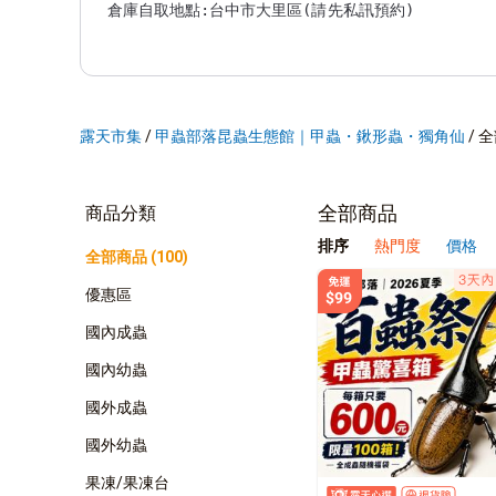
露天市集
/
甲蟲部落昆蟲生態館｜甲蟲・鍬形蟲・獨角仙
/
全
全部商品
商品分類
排序
熱門度
價格
全部商品 (100)
優惠區
國內成蟲
國內幼蟲
國外成蟲
國外幼蟲
果凍/果凍台