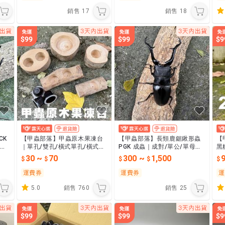
銷售
17
銷售
18
CK
【甲蟲部落】甲蟲原木果凍台
【甲蟲部落】長頸鹿鋸鍬形蟲
【
0m
｜單孔/雙孔/橫式單孔/橫式雙
PGK 成蟲｜成對/單公/單母｜
黑
孔/大孔
多種尺寸可挑選
角
30
~
70
300
~
1,500
鼯
運費券
運費券
運
5.0
銷售
760
銷售
25