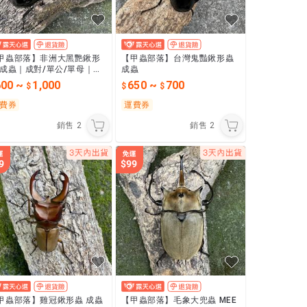
甲蟲部落】非洲大黑艷鍬形
【甲蟲部落】台灣鬼豔鍬形蟲
 成蟲｜成對/單公/單母｜多
成蟲
尺寸可挑選
600
~
1,000
650
~
700
費券
運費券
銷售
2
銷售
2
甲蟲部落】雞冠鍬形蟲 成蟲
【甲蟲部落】毛象大兜蟲 MEE