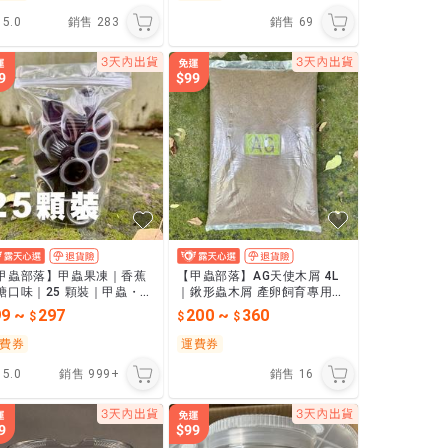
5.0
銷售
283
銷售
69
甲蟲部落】甲蟲果凍｜香蕉
【甲蟲部落】AG天使木屑 4L
糖口味｜25 顆裝｜甲蟲・獨
｜鍬形蟲木屑 產卵飼育專用｜
仙・鍬形蟲・金龜・蜜袋
二次發酵・高誘產｜2023 BEK
99
~
297
200
~
360
・倉鼠・刺蝟 營養補給
UWA 世界紀錄
費券
運費券
5.0
銷售
999+
銷售
16