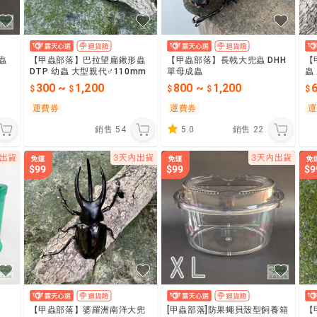
蟲
【甲蟲部落】巴拉望扁鍬形蟲
【甲蟲部落】長戟大兜蟲 DHH
【
DTP 幼蟲 大型親代♂110mm
單母成蟲
蟲
種
300
~
1,200
800
~
1,200
運費券
運費券
運
銷售
54
5.0
銷售
22
【甲蟲部落】婆羅洲南洋大兜
[甲蟲部落]防果蠅貝殼型飼養箱
【