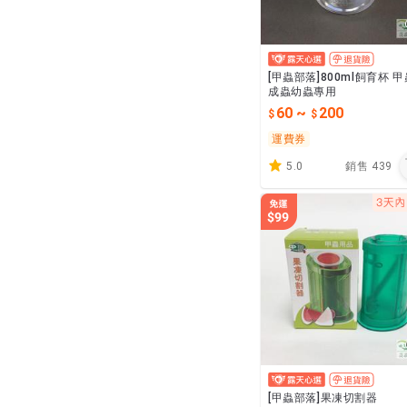
[甲蟲部落]800ml飼育杯 甲
成蟲幼蟲專用
60
~
200
運費券
5.0
銷售
439
[甲蟲部落]果凍切割器