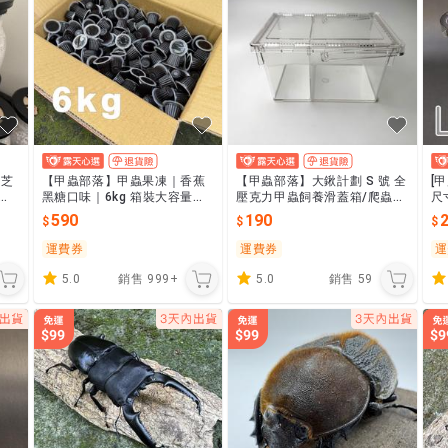
雲芝
【甲蟲部落】甲蟲果凍｜香蕉
【甲蟲部落】大鍬計劃 S 號 全
[
・
黑糖口味｜6kg 箱裝大容量｜
壓克力甲蟲飼養滑蓋箱/爬蟲
尺
蟲專
甲蟲・獨角仙・鍬形蟲・金
箱/寵物箱/飼養箱/防蟲箱/防
590
190
龜・蜜袋鼯・倉鼠・刺蝟 營養
果蠅
補給
運費券
運費券
運
5.0
銷售
999+
5.0
銷售
59