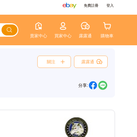
免費註冊
登入
賣家中心
買家中心
露露通
購物車
關注
露露通
分享: