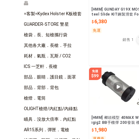
品
[HMM] GUNDAY G19X MO
=客製=Kydex Holster K板槍套
teel Slide KIT鋼製滑套 Fo
FC G19X FDE 沙
6,380
GUARDER-STORE 警星
免運
槍袋．長、短槍攜行袋
銷售
1
其他各大廠．長槍．手拉
耗材．氣瓶．瓦斯 / CO2
ICS 一芝軒．長槍
部品．眼睛．護目鏡．面罩
部品．背部．背包
槍燈．電筒
OLIGHT槍燈/內紅點/內綠點
[HMM] 榔頭模型 40MAX Wh
瞄具．沒放大倍率．內紅點
igig2 BB手榴彈 200發裝 
槍榴彈
1,980
AR15系列．彈匣．電槍
運費券