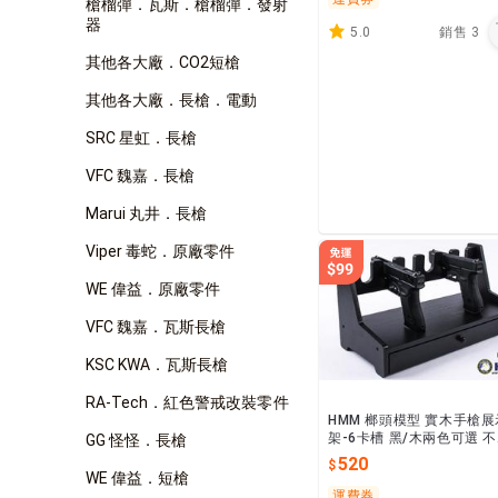
槍榴彈．瓦斯．槍榴彈．發射
器
5.0
銷售
3
其他各大廠．CO2短槍
其他各大廠．長槍．電動
SRC 星虹．長槍
VFC 魏嘉．長槍
Marui 丸井．長槍
Viper 毒蛇．原廠零件
WE 偉益．原廠零件
VFC 魏嘉．瓦斯長槍
KSC KWA．瓦斯長槍
RA-Tech．紅色警戒改裝零件
HMM 榔頭模型 實木手槍展
架-6卡槽 黑/木兩色可選 
GG 怪怪．長槍
槍 $520
520
WE 偉益．短槍
運費券