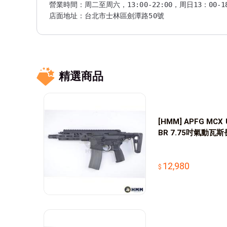
營業時間：周二至周六，13:00-22:00，周日13：00-18
店面地址：台北市士林區劍潭路50號

連絡電話：(02)2885-8856

☛售有各式模型玩具、玩具長槍、玩具短槍、穿戴裝備、配
☛手工牛皮皮革，歡迎客製化

全台北最大最和樂的槍隊，每個月兩次官方活動，歡迎與
*便利商店商品單邊尺寸超過45cm的東西不能寄送*

精選商品
[HMM] APFG MCX
BR 7.75吋氣動瓦
12,980