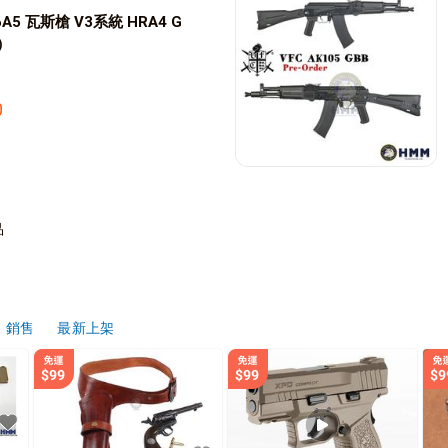
16A5 瓦斯槍 V3系統 HRA4 G
e）
0
品
銷售
最新上架