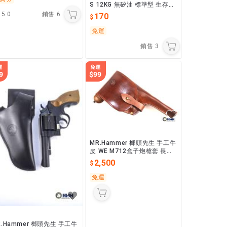
S 12KG 無矽油 標準型 生存遊
戲專用
5.0
銷售
6
170
免運
銷售
3
MR.Hammer 榔頭先生 手工牛
皮 WE M712盒子炮槍套 長彈
匣可直上 左右手皆可客製
2,500
免運
R.Hammer 榔頭先生 手工牛