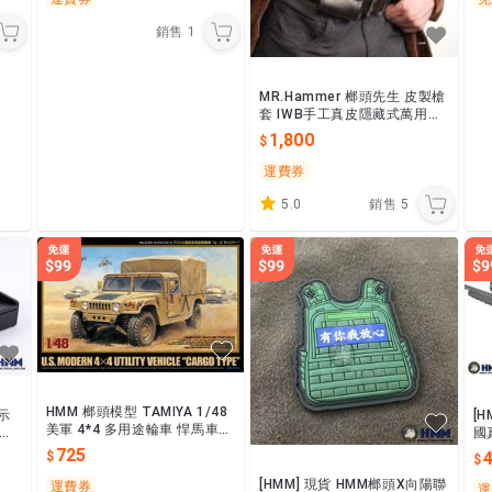
銷售
1
MR.Hammer 榔頭先生 皮製槍
套 IWB手工真皮隱藏式萬用槍
套 便衣槍套 型警槍套 $1800
1,800
運費券
5.0
銷售
5
HMM 榔頭模型 TAMIYA 1/48
示
[H
美軍 4*4 多用途輪車 悍馬車
不含
國
$725~32563
彈
725
[HMM] 現貨 HMM榔頭X向陽聯
運費券
運