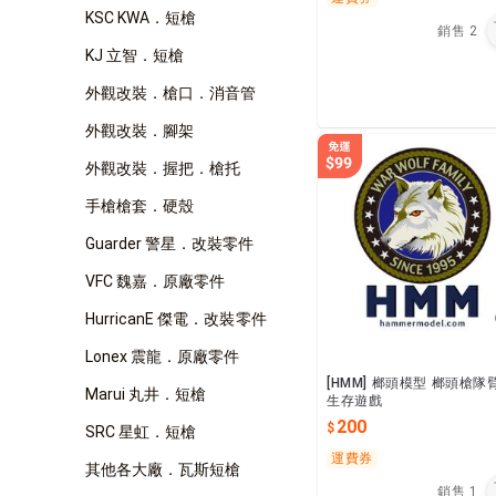
KSC KWA．短槍
銷售
2
KJ 立智．短槍
外觀改裝．槍口．消音管
外觀改裝．腳架
外觀改裝．握把．槍托
手槍槍套．硬殼
Guarder 警星．改裝零件
VFC 魏嘉．原廠零件
HurricanE 傑電．改裝零件
Lonex 震龍．原廠零件
[HMM] 榔頭模型 榔頭槍隊
Marui 丸井．短槍
生存遊戲
200
SRC 星虹．短槍
運費券
其他各大廠．瓦斯短槍
銷售
1