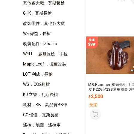
其他各大廠．瓦斯長槍
GHK．瓦斯長槍
改裝零件．其他各大廠
WE 偉益．長槍
改裝配件．Zparts
WELL ．威爾長槍．手拉
Maple Leaf ．楓葉改裝
LCT 利成．長槍
WG．CO2短槍
MR.Hammer 榔頭先生 手
皮 P226 P228通用槍套 左
KJ 立智．瓦斯長槍
手皆可客製 不含槍
2,500
耗材．BB．高品質BB彈
免運
GG 怪怪．瓦斯長槍
遙控．地面．遙控車