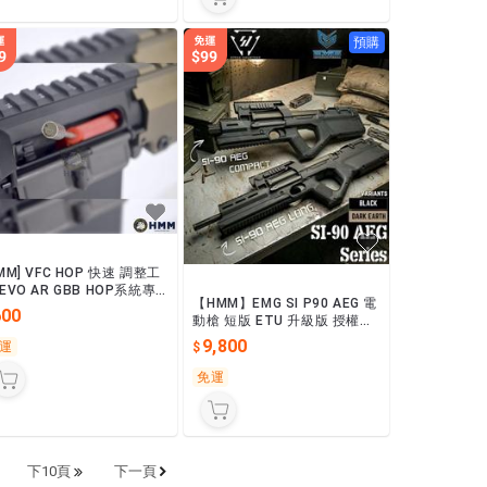
預購
MM] VFC HOP 快速 調整工
EVO AR GBB HOP系統專
【HMM】EMG SI P90 AEG 電
L403A1 #VF9-TOOL-AR
600
動槍 短版 ETU 升級版 授權刻
印 M-LOK P90 黑色/沙色
9,800
運
免運
下10頁
下一頁