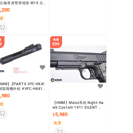
 左輪香港警察槍套 M10 左
手皆可客製
,200
運
MM】ZPARTS VFC HK41
 鋼製飛機外框 #VFC-HK416
05
,980
【HMM】Marui系統 Night Ha
運
wk Custom 1911 SILENT HA
WK 瓦斯手槍
5,980
免運