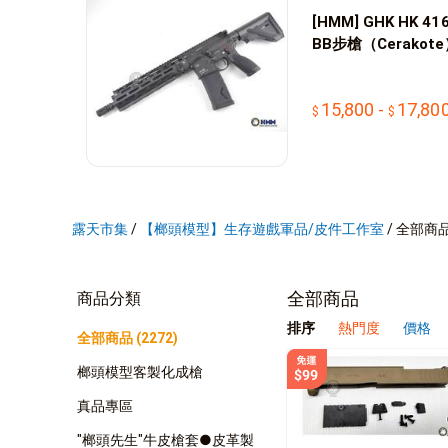
[HMM] GHK HK 4
BB步槍（Cerakot
15,800
-
17,80
露天市集
/
【榔頭模型】生存遊戲軍品/皮件工作室
/
全部商
全部商品
商品分類
排序
熱門度
價格
全部商品 (2272)
榔頭模型客製化成槍
真品專區
"榔頭先生"牛皮槍套●皮革製