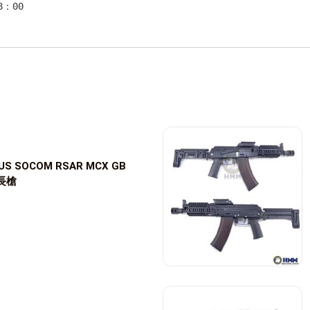
：00

件、合法改裝品...等，商品齊全種類多樣。

我們同樂。

 US SOCOM RSAR MCX GB
斯長槍