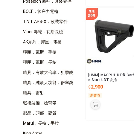
Poseidon 海神．改裝零件
BOLT．後座力電槍
T.N.T APS-X．改裝零件
Viper 毒蛇．瓦斯長槍
AK系列．彈匣．電槍
彈匣．瓦斯．手槍
彈匣．瓦斯．長槍
瞄具．有放大倍率．狙擊鏡
[HMM] MAGPUL DT® Car
e Stock DT後托
瞄具．純放大功能．倍率鏡
2,900
瞄具．雷射
運費券
戰術裝備．槍背帶
部品．頭部．硬質
Marui．長槍．手拉
King Arms