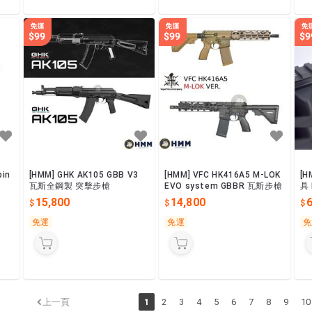
bin
[HMM] GHK AK105 GBB V3
[HMM] VFC HK416A5 M-LOK
[H
瓦斯全鋼製 突擊步槍
EVO system GBBR 瓦斯步槍
具 
用 
15,800
14,800
免運
免運
免
上一頁
1
2
3
4
5
6
7
8
9
10