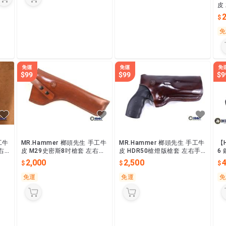
皮
右
2
免
工牛
MR.Hammer 榔頭先生 手工牛
MR.Hammer 榔頭先生 手工牛
【H
右
皮 M29史密斯8吋槍套 左右手
皮 HDR50槍燈版槍套 左右手
6
皆可客製 不含槍
皆可客製 不含槍&槍燈
-0
2,000
2,500
4
免運
免運
免