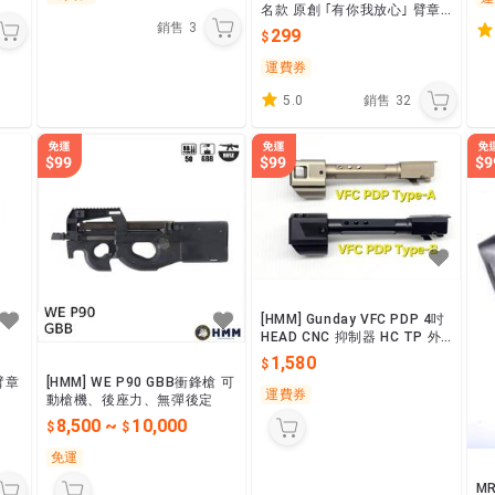
名款 原創 ｢有你我放心｣ 臂章
(黃埔軍魂 防彈板門)
銷售
3
299
運費券
5.0
銷售
32
[HMM] Gunday VFC PDP 4吋
HEAD CNC 抑制器 HC TP 外
管 不跌管 兩款
1,580
臂章
[HMM] WE P90 GBB衝鋒槍 可
運費券
動槍機、後座力、無彈後定
8,500
~
10,000
免運
M