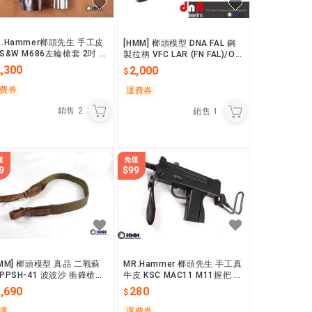
R.Hammer榔頭先生 手工皮
[HMM] 榔頭模型 DNA FAL 鋼
 S&W M686左輪槍套 2吋 /
製拉柄 VFC LAR (FN FAL)/OS
.5吋塑型槍套開口款 適用S&
W MK1 GBB適用
,300
2,000
M29
費券
運費券
銷售
2
銷售
1
HMM] 榔頭模型 真品 二戰蘇
MR.Hammer 榔頭先生 手工真
 PPSH-41 波波沙 衝鋒槍專
牛皮 KSC MAC11 M11握把 衝
用 槍背帶 巴巴莎 01193
鋒槍皮帶 前背帶 拉柄 $280
,690
280
運
運費券