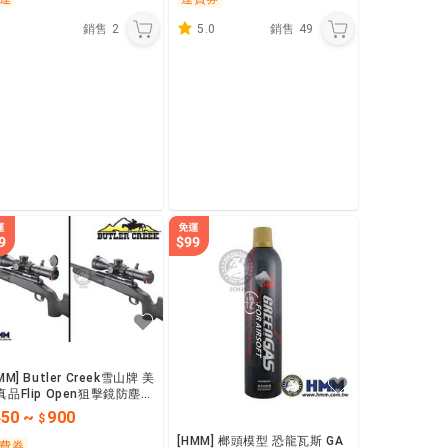
銷售
2
5.0
銷售
49
MM] Butler Creek雪山牌 美
真品Flip Open狙擊鏡防塵蓋
蓋式防塵蓋
450
~
900
[HMM] 榔頭模型 恐龍瓦斯 GA
費券