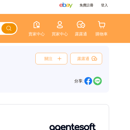
免費註冊
登入
賣家中心
買家中心
露露通
購物車
關注
露露通
分享: