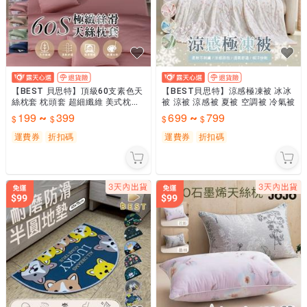
【BEST 貝思特】頂級60支素色天
【BEST貝思特】涼感極凍被 冰冰
絲枕套 枕頭套 超細纖維 美式枕套
被 涼被 涼感被 夏被 空調被 冷氣被
[超取有出貨限制，請參閱說明]
199
399
699
799
~
~
運費券
折扣碼
運費券
折扣碼