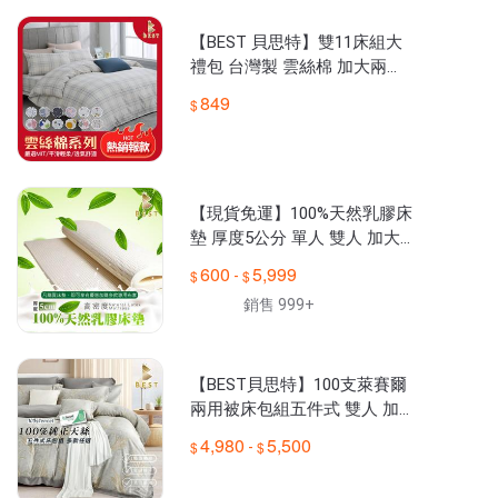
【BEST 貝思特】雙11床組大
禮包 台灣製 雲絲棉 加大兩用
被床包組 多款任選
849
【現貨免運】100%天然乳膠床
墊 厚度5公分 單人 雙人 加大
日式床墊 學生床墊 薄床墊 乳
600
5,999
-
膠墊 宿舍尺寸
銷售 999+
【BEST貝思特】100支萊賽爾
兩用被床包組五件式 雙人 加
大 100%萊賽爾 TENCEL 五件
4,980
5,500
-
組 H5