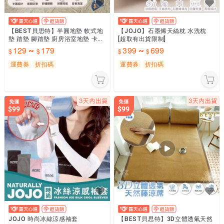
【BEST貝思特】半圓地墊 軟式地
【JOJO】石墨烯天絲枕 水洗枕
墊 踏墊 腳踏墊 廚房浴室地墊 卡通
[超取有出貨限制]
地墊
129
179
399
699
~
~
運費券
折扣碼
運費券
折扣碼
JOJO 時尚冰絲涼感袖套
【BEST貝思特】3D立體透氣天然