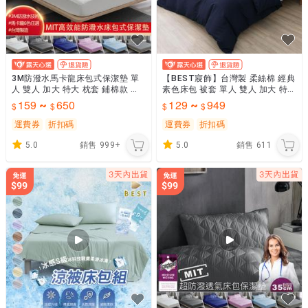
3M防潑水馬卡龍床包式保潔墊 單
【BEST寢飾】台灣製 柔絲棉 經典
人 雙人 加大 特大 枕套 鋪棉款 高
素色床包 被套 單人 雙人 加大 特大
度35cm 日本抗菌 BEST寢飾
床包加高35CM 日式無印 枕頭套
159
650
129
949
~
~
深海藍
運費券
折扣碼
運費券
折扣碼
5.0
銷售
999+
5.0
銷售
611