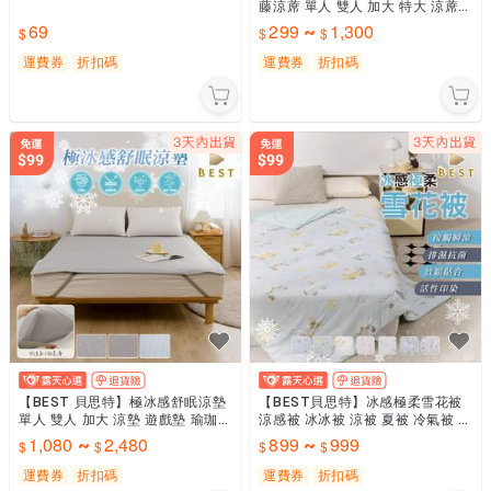
藤涼蓆 單人 雙人 加大 特大 涼蓆枕
頭墊 涼墊 [超取有出貨限制，請參
69
299
1,300
~
閱內文說明]
運費券
折扣碼
運費券
折扣碼
【BEST 貝思特】極冰感舒眠涼墊
【BEST貝思特】冰感極柔雪花被
單人 雙人 加大 涼墊 遊戲墊 瑜珈墊
涼感被 冰冰被 涼被 夏被 冷氣被 空
野餐墊 露營 超取有出貨限制，詳
調被 多款任選
1,080
2,480
899
999
~
~
請參閱說明
運費券
折扣碼
運費券
折扣碼