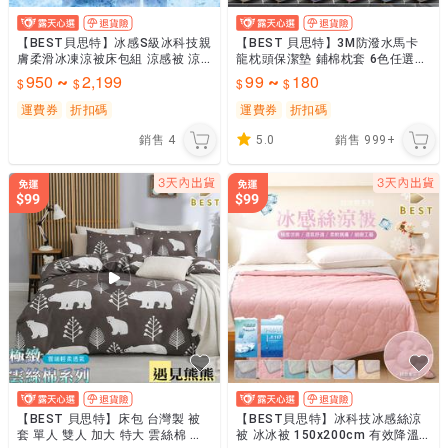
【BEST貝思特】冰感S級冰科技親
【BEST 貝思特】3M防潑水馬卡
膚柔滑冰凍涼被床包組 涼感被 涼
龍枕頭保潔墊 鋪棉枕套 6色任選
感床包 冰冰被 春夏涼被 多款任選
日本抗菌 BEST寢飾
950
2,199
99
180
~
~
運費券
折扣碼
運費券
折扣碼
銷售
4
5.0
銷售
999+
【BEST 貝思特】床包 台灣製 被
【BEST貝思特】冰科技冰感絲涼
套 單人 雙人 加大 特大 雲絲棉 涼
被 冰冰被 150x200cm 有效降溫