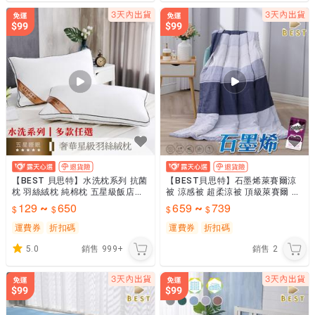
【BEST 貝思特】水洗枕系列 抗菌
【BEST貝思特】石墨烯萊賽爾涼
枕 羽絲絨枕 純棉枕 五星級飯店枕
被 涼感被 超柔涼被 頂級萊賽爾 四
3M吸濕排汗枕 日本大和防蟎枕 枕
季被 空調被 冷氣被 台灣製造
129
650
659
739
~
~
頭 民宿愛用
運費券
折扣碼
運費券
折扣碼
5.0
銷售
999+
銷售
2