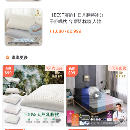
【BEST寢飾】日月翻轉冰分
子舒眠枕 台灣製 枕頭 人體工
學設計 慢回彈 枕芯 涼感枕 [超
1,680
2,999
-
取有出貨限制，詳請參閱內容
逛逛更多