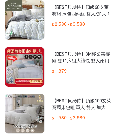
【BEST貝思特】頂級60支萊
賽爾 床包四件組 雙人/加大 10
0%萊賽爾 TENCEL 鋪棉床包
2,580
3,580
-
四件組 E3
【BEST貝思特】3M極柔萊賽
爾 雙11床組大禮包 雙人兩用
被床包組 多款任選
1,379
【BEST貝思特】頂級100支萊
賽爾床包組 單人 雙人 加大 特
大 TENCEL 兩用被床包 素色
1,580
3,980
-
多款任選