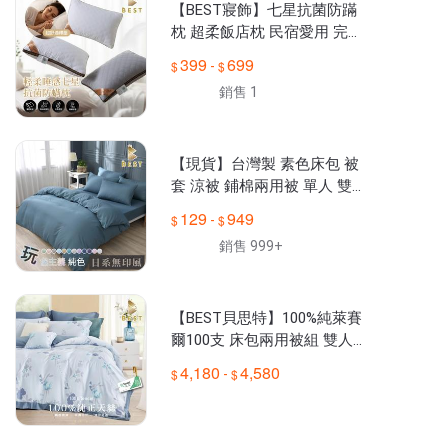
【BEST寢飾】七星抗菌防蹣
枕 超柔飯店枕 民宿愛用 完美
支撐 柔軟枕 枕心 枕芯 [超取有
399
699
-
出貨限制，詳請參閱內容說明]
銷售 1
【現貨】台灣製 素色床包 被
套 涼被 鋪棉兩用被 單人 雙人
加大 特大 純色 玩色主義 日式
129
949
-
無印 枕頭套 柔絲棉
銷售 999+
【BEST貝思特】100%純萊賽
爾100支 床包兩用被組 雙人
加大 特大 TENCEL 床包 床罩
4,180
4,580
-
H4