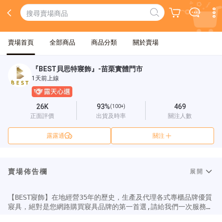
賣場首頁
全部商品
商品分類
關於賣場
『BEST貝思特寢飾』-苗栗實體門市
1天前上線
26K
93%
469
(100+)
正面評價
出貨及時率
關注人數
露露通
關注
賣場佈告欄
展開
【BEST寢飾】在地經營35年的歷史，生產及代理各式專櫃品牌優質
寢具，絕對是您網路購買寢具品牌的第一首選,請給我們一次服務的
機會，往後您將會把一生的寢具都放心交給我們,因為我們"只想把