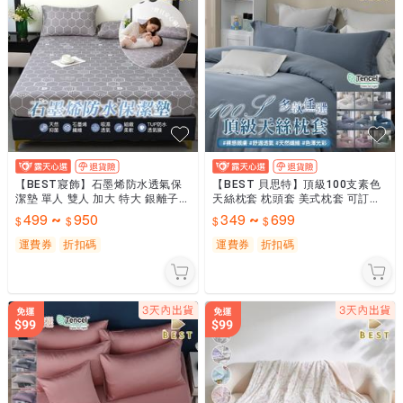
【BEST寢飾】石墨烯防水透氣保
【BEST 貝思特】頂級100支素色
潔墊 單人 雙人 加大 特大 銀離子抗
天絲枕套 枕頭套 美式枕套 可訂做
菌 加高35公分包覆 超取有出貨限
尺寸 [超取有出貨限制，請參閱說
499
950
349
699
~
~
制，請參閱內文
明]
運費券
折扣碼
運費券
折扣碼