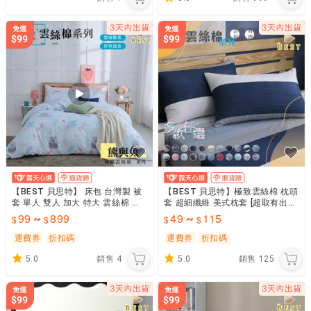
【BEST 貝思特】 床包 台灣製 被
【BEST 貝思特】極致雲絲棉 枕頭
套 單人 雙人 加大 特大 雲絲棉 涼
套 超細纖維 美式枕套 [超取有出貨
被 枕頭套 四件組 兩用被 熊與兔
限制，請參閱說明]
99
899
49
115
~
~
運費券
折扣碼
運費券
折扣碼
5.0
銷售
4
5.0
銷售
125