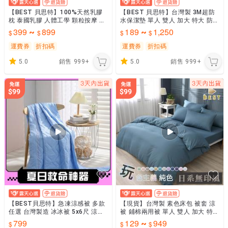
【BEST 貝思特】100%天然乳膠
【BEST 貝思特】台灣製 3M超防
枕 泰國乳膠 人體工學 顆粒按摩 彈
水保潔墊 單人 雙人 加大 特大 防水
力支撐 防蹣 抗菌 枕頭 枕芯
透氣保潔墊 防水床包 枕頭套 防尿
399
899
189
1,250
~
~
床
運費券
折扣碼
運費券
折扣碼
5.0
銷售
999+
5.0
銷售
999+
【BEST貝思特】急凍涼感被 多款
【現貨】台灣製 素色床包 被套 涼
任選 台灣製造 冰冰被 5x6尺 涼被
被 鋪棉兩用被 單人 雙人 加大 特大
3M吸濕排汗 夏被 夏季出清特殺價
純色 玩色主義 日式無印 枕頭套 柔
799
129
949
~