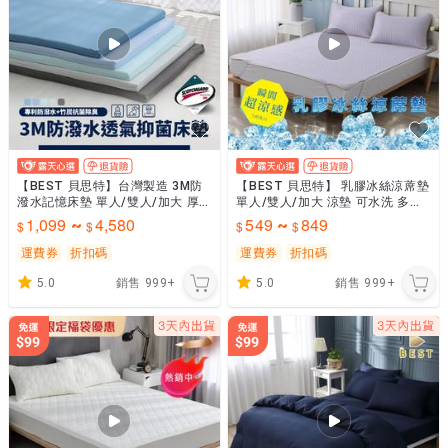
【BEST 貝思特】台灣製造 3M防
【BEST 貝思特】 乳膠冰絲涼蓆墊
潑水記憶床墊 單人/雙人/加大 厚
單人/雙人/加大 涼墊 可水洗 多色
度5cm/10cm 透氣抑菌 折疊/摺疊
任選 夏季出清特殺價
1,099
4,580
549
849
~
~
可拆洗
運費券
折扣碼
運費券
折扣碼
5.0
銷售
999+
5.0
銷售
999+