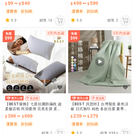
被 枕頭套 四件組 兩用被 遇見熊熊
涼感紗 冷氣被 韓國被 [現貨]
99
849
499
599
~
~
運費券
折扣碼
運費券
折扣碼
5.0
銷售
16
5.0
銷售
2
【BEST寢飾】七星抗菌防蹣枕 超
【BEST 貝思特】台灣製造 素色涼
柔飯店枕 民宿愛用 完美支撐 柔軟
被 日式無印 純色 多款任選 夏季出
枕 枕心 枕芯 [超取有出貨限制，詳
清價
399
699
239
379
~
~
請參閱內容說明]
運費券
折扣碼
運費券
折扣碼
銷售
1
5.0
銷售
999+