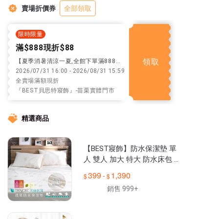
最好的寢飾獻給您"~

賣場折價券
全部領取
全館下單滿1499元免運費(需結帳頁面自行修改運費喔)!專櫃寢具
限時限量
滿$888現折$88
領取
【夏季消暑清涼一夏,全館下單滿888現折88】
2026/07/31 16:00 - 2026/08/31 15:59
全賣場滿額現折
『BEST貝思特寢飾』-苗栗實體門市
精選商品
【BEST寢飾】防水保潔墊 單
人 雙人 加大 特大 防水床包 枕
頭套 透氣 加高床包40公分內
399
1,390
-
皆可包覆
銷售 999+