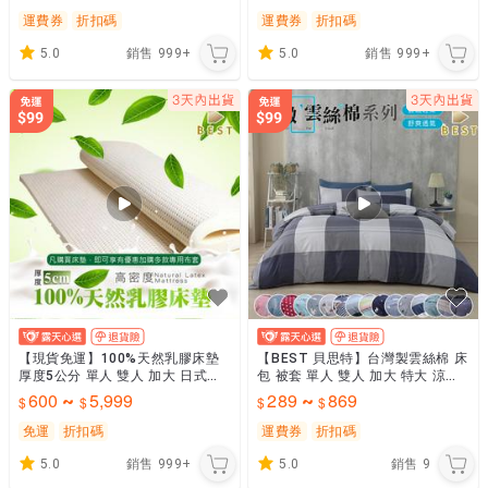
絲棉
運費券
折扣碼
運費券
折扣碼
5.0
銷售
999+
5.0
銷售
999+
【現貨免運】100%天然乳膠床墊
【BEST 貝思特】台灣製雲絲棉 床
厚度5公分 單人 雙人 加大 日式床
包 被套 單人 雙人 加大 特大 涼被
墊 學生床墊 薄床墊 乳膠墊 宿舍尺
枕頭套 四件組 兩用被床包 舒柔棉
600
5,999
289
869
~
~
寸
(新款)
免運
折扣碼
運費券
折扣碼
5.0
銷售
999+
5.0
銷售
9