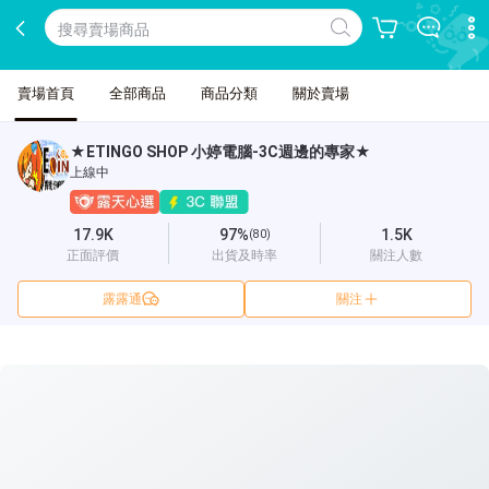
賣場首頁
全部商品
商品分類
關於賣場
★ETINGO SHOP 小婷電腦-3C週邊的專家★
上線中
17.9K
97%
1.5K
(80)
正面評價
出貨及時率
關注人數
露露通
關注