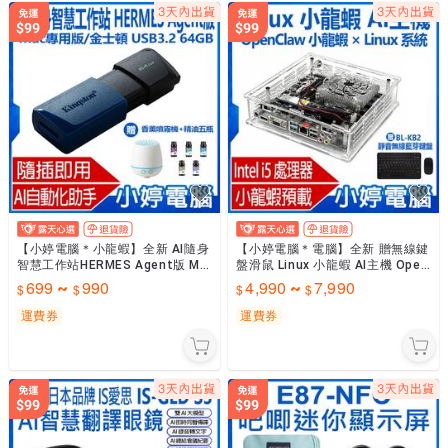
【小婷電腦＊小龍蝦】全新 AI隨身
【小婷電腦＊電腦】全新 贈無線鍵
智慧工作站HERMES Agent版 Ma
盤滑鼠 Linux 小龍蝦 AI主機 Open
c專用版 智慧助理 USB開機即用
Claw小龍蝦 Linux系統
699
990
4,990
7,990
~
~
金士頓
運費券
運費券