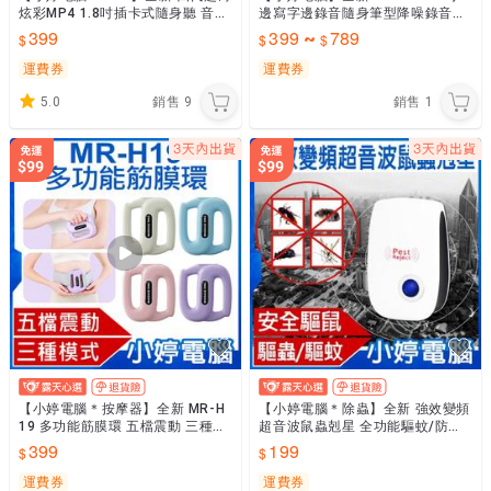
炫彩MP4 1.8吋插卡式隨身聽 音樂
邊寫字邊錄音隨身筆型降噪錄音筆
播放 內建鋰電池 超長時間播放 電
支援Ai語音轉文字 一鍵錄音 耳機
399
399
789
~
子相簿
線控操作
運費券
運費券
5.0
銷售
9
銷售
1
【小婷電腦＊按摩器】全新 MR-H
【小婷電腦＊除蟲】全新 強效變頻
19 多功能筋膜環 五檔震動 三種模
超音波鼠蟲剋星 全功能驅蚊/防蚊
式 手持配戴多功用 全身靈活按摩
蟲器/驅家鼠器/趕鼠器/驅蚊蟲/驅
399
199
贈束腰帶
蟲器/驅害蟲/驅蟑螂
運費券
運費券