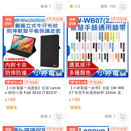
銷售
1
5.0
銷售
188
【小婷電腦＊保護套】全新 Lenov
【小婷電腦＊錶帶】全新 CW-WB
o 聯想小新 Pad 2024 (TB331FC)
07 智慧手錶通用錶帶 22mm 柔軟
平板電腦專用 可翻蓋立式皮套
材質 多種顏色 方便安裝 防水透氣
189
199
AW-S9
運費券
運費券
銷售
2
銷售
1