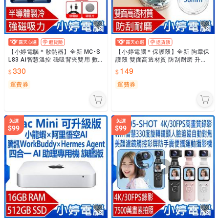
【小婷電腦＊散熱器】全新 MC-S
【小婷電腦＊保護殼】全新 胸章保
L83 Ai智慧溫控 磁吸背夾雙用 數
護殼 雙面高透材質 防刮耐磨 升級
顯溫度半導體製冷手機散熱器 強磁
防丟扣 58mm 胸章適用 附掛勾
330
149
吸力 三檔調節降
運費券
運費券