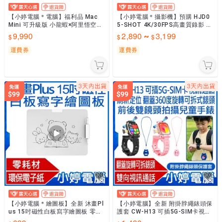
【小婷電腦＊電腦】福利品 Mac
【小婷電腦＊攝影機】預購 HJD0
Mini 可升級版 小龍蝦×阿里悟空AI
5-SHOT 4K/30FPS高畫質錄影 W
×Hermes AI助理 16GB/512GB
iFi智慧330度旋轉鏡頭人臉追蹤自
9,990
2,890
3,199
~
動對焦
運費券
運費券
【小婷電腦＊繪圖板】全新 沐畫Pl
【小婷電腦】全新 附掛脖繩錶頭保
us 15吋磁性白板寫字繪圖板 零耗
護套 CW-H13 可插5G-SIM卡視訊
材 環保電子紙 鉛筆觸感 書寫順暢
通話刷新定位翻蓋360度旋轉可拆