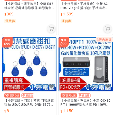
【小婷電腦＊電子胸章】全新 E87
【小婷電腦＊手機周邊】全新 A2
玩家版 吧唧迷你顯示屏 動態胸章
PRO Vlog/直播/自拍 手機磁吸投
動漫追星 粉絲應援 1.7吋螢幕 長待
屏顯示器 4.02吋螢幕 MagSafe磁
369
1,599
機 卡通徽章
吸
運費券
運費券
【小婷電腦＊門禁】預購 門禁感應
【小婷電腦＊充電器】全新 QC-10
磁扣 UID/CUID/RFUID/ID-5577/I
PT1 1000W型大功率 PD140W+P
D-8211 重複讀寫 電梯門禁
D100W+QC20W GaN氮化鎵快充
8
1,159