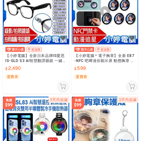
【小婷電腦】全新日本品牌IS愛思
【小婷電腦＊電子胸章】全新 E87
IS-GLD S3 AI智慧翻譯眼鏡 一鍵錄
-NFC 吧唧迷你顯示屏 動態胸章 動
影拍照 視訊同聲翻譯 拍照識圖 會
漫追星 粉絲應援 打CALL NFC門禁
2,490
599
議總結
卡
運費券
運費券