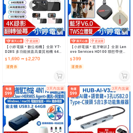
【小婷電腦＊數位相機】全新 YT-
【小婷電腦＊藍牙喇叭】全新 Len
D28S 多功能掀蓋高畫質相機 640
ovo Services HD100 聯想帶便攜
0萬像素拍照 4K錄影 CCD感光元件
掛繩重低音炮 迷你無線藍牙小音箱
1,690
2,270
399
~
廣角
藍牙
運費券
運費券