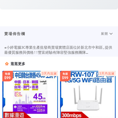
賣場佈告欄
展開
★小婷電腦3C專業生產批發商賣場實體店面位於新北市中和區,提供
最優質服務與價格!!豐富經驗有陣容堅強服務團隊

★榮獲高點電視台專訪，蘋果日報報導，聯合晚報專刊採訪，入選數
位時代人氣賣家等媒體業界一致的肯定

逛逛更多
★服務專線:(02)2249-3300 

★門市地址:新北市中和區景新街103號

★門市營業時間：週一~週五8:00~18:00(國定假日休息)

★小婷電腦不會電話主動要求您操作ATM(提款機)匯款/分期等更改