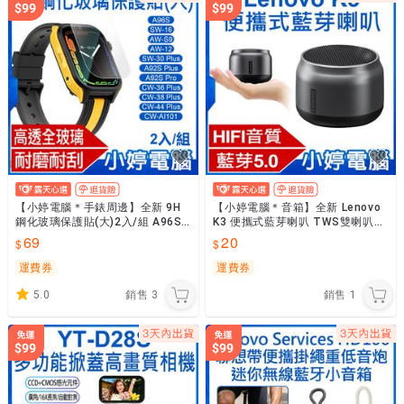
【小婷電腦＊手錶周邊】全新 9H
【小婷電腦＊音箱】全新 Lenovo
鋼化玻璃保護貼(大)2入/組 A96S/
K3 便攜式藍芽喇叭 TWS雙喇叭串
SW-16/AW-S9/AW-12/SW-30
聯 HIFI音質 免持通話 迷你輕巧 持
69
20
久續航
運費券
運費券
5.0
銷售
3
銷售
1