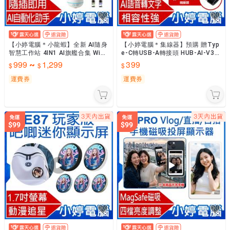
【小婷電腦＊小龍蝦】全新 AI隨身
【小婷電腦＊集線器】預購 贈Typ
智慧工作站 4IN1 AI旗艦合集 Win/
e-C轉USB-A轉接頭 HUB-AI-V32
mac腦安裝版＋Win隨身碟版 金士
3 智慧AI鍵+語音鍵+3孔USB2.0
999
1,299
399
~
頓
運費券
運費券