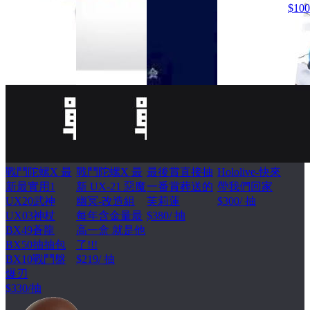
$100
戰鬥陀螺X 最
戰鬥陀螺X 最
最後賞直接抽
Hololive-快來
新最實用1
新 UX-21 惡魔
一番賞葬送的
帶我們回家
UX20武神
幽冥-改造組
芙莉蓮
$300/ 抽
UX03神杖
每年含金量最
$380/ 抽
BX49蒼龍
高一盒 就是他
BX50抽抽包
了!!!
BX10戰鬥盤
$219/ 抽
爆刃
$330/抽