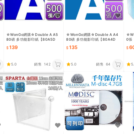
☆WonGo網購☆Double A A5
☆WonGo網購☆Double A A4
☆W
80磅 多功能影印紙【80A5D
80磅 多功能影印紙【80A4D
0張
A】2包
A】1包 ~含稅135元
139
135
6
5.0
銷售
142
5.0
銷售
64
5