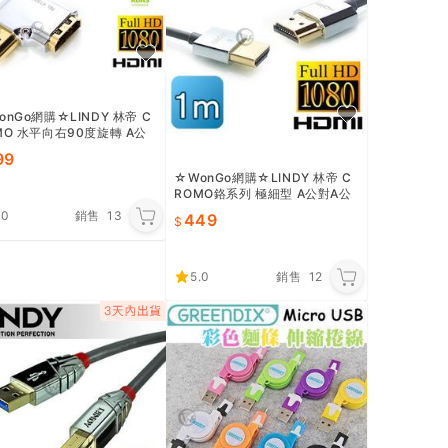
onGo網購☆LINDY 林帝 C
MO 水平向右90度旋轉 A公
 HDMI 2.0 轉向頭 (4150
99
☆WonGo網購☆LINDY 林帝 C
ROMO鉻系列 極細型 A公對A公
HDMI 2.0 連接線【1m】(4167
.0
銷售
13
449
1)
5.0
銷售
12