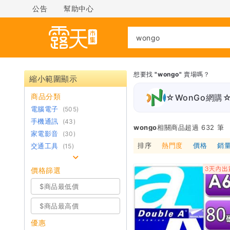
公告
幫助中心
想要找
"wongo"
賣場嗎？
縮小範圍顯示
商品分類
☆WonGo網購
電腦電子
(505)
手機通訊
(43)
wongo
相關商品超過 632 筆
家電影音
(30)
排序
熱門度
價格
銷
交通工具
(15)
價格篩選
優惠