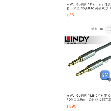
☆WonGo網購☆Karmera 佳美
能 大眾型 SD/MMC 外接式 讀
機
35
銷售
10
☆WonGo網購☆LINDY 林帝 C
ROMO 3.5mm 公對公 立體音
線 5m (35324)
399