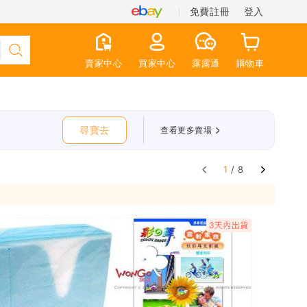
免費註冊
登入
賣家中心
買家中心
露露通
購物車
尋寶去
查看更多賣場
1
/ 8