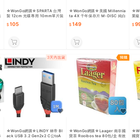
☆WonGo網購☆SPARTA 台灣
☆WonGo網購☆美國 Millennia
☆W
裝
製 12cm 光碟專用 10mm單片裝
ta 4X 千年保存片 M-DISC 純白
業級
硬空片盒 【全透明】
滿版可印 1片
【H
105
149
9
☆WonGo網購☆LINDY 林帝 Bl
☆WonGo網購☆Laager 南非國
☆W
B
ack USB 3.2 Gen2x2 C公toA
寶茶 Rooibos tea 80包/盒 有效
國寶茶