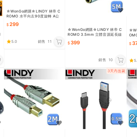
☆WonGo網購☆LINDY 林帝 C
ROMO 水平向左90度旋轉 A公
對A母 HDMI 2.0 轉向頭 (4150
299
8)
☆WonGo網購☆LINDY 林帝 C
☆W
母
ROMO 3.5mm 立體音源延長線
OMO
公對母 5m (35330)
輸線 
5.0
銷售
11
399
3
銷售
10
5