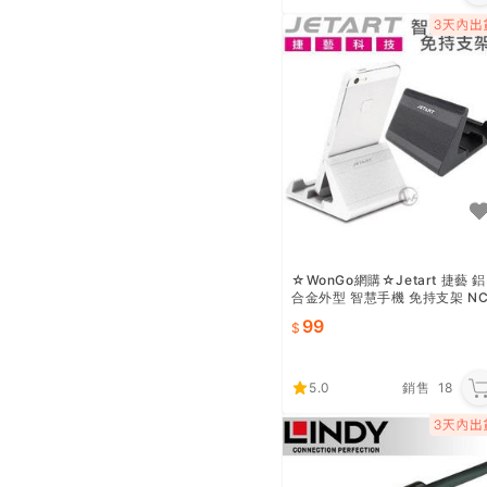
☆WonGo網購☆Jetart 捷藝 鋁
合金外型 智慧手機 免持支架 N
2000/NC2010
99
5.0
銷售
18