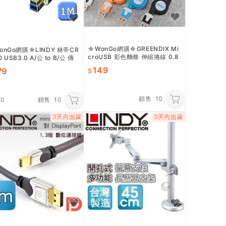
☆WonGo網購☆GREENDIX Mi
onGo網購☆LINDY 林帝CR
croUSB 彩色麵條 伸縮捲線 0.8
 USB3.0 A/公 to B/公 傳
m
1m (36661)
149
79
銷售
10
.0
銷售
10