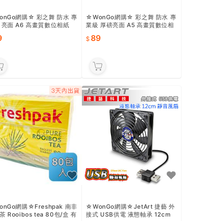
onGo網購☆ 彩之舞 防水 專
☆WonGo網購☆ 彩之舞 防水 專
 亮面 A6 高畫質數位相紙
業級 厚磅亮面 A5 高畫質數位相
Y-B30】30張 出清價
紙【HY-B55】15張 出清價
9
89
onGo網購☆Freshpak 南非
☆WonGo網購☆JetArt 捷藝 外
 Rooibos tea 80包/盒 有
接式 USB供電 液態軸承 12cm