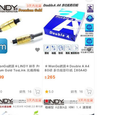
onGo網購☆LINDY 林帝 Pr
☆WonGo網購☆Double A A4
um Gold TosLink 光纖傳輸
80磅 多功能影印紙【80A4D
2m】(37882)
A】2包 ~含稅特價265元
99
265
.0
銷售
16
5.0
銷售
16