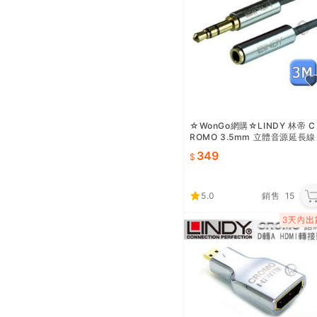
☆WonGo網購☆LINDY 林帝 C
ROMO 3.5mm 立體音源延長線
公對母 3m (35329)
349
5.0
銷售
15