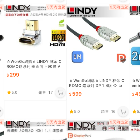
☆WonGo網購☆LINDY 林帝 C
ROMO鉻系列 垂直向下90度 A
公A母 HDMI 2.0 轉向頭 (4150
299
5)
☆WonGo網購☆LINDY 林帝 C
☆W
C
ROMO 鉻系列 DP 1.4版 公 to
emi
公 傳輸線 1m (36301)
線【
5.0
銷售
17
599
4
5.0
銷售
16
5