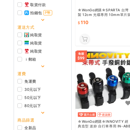
取貨付款
☆WonGo網購☆SPARTA 台灣
拍錢包
P幣
製 12cm 光碟專用 10mm單片
硬空片盒 【黑底】
110
運送方式
純取貨
純取貨
純取貨
ｉ郵箱
運費
免運費
30元以下
50元以下
80元以下
商品篩選
☆WonGo網購☆INNOVITY 經
典造型 迷妳 自行車專用 IN-AB
全新品