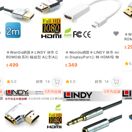
☆W
RO
對A母
2
7)
☆WonGo網購☆LINDY 林帝 C
☆WonGo網購☆LINDY 林帝 mi
ROMO鉻系列 極細型 A公對A公
ni DisplayPort公 轉 HDMI母 轉
HDMI 2.0 連接線【2m】(4167
換器 (41014)
5
499
349
2)
5.0
銷售
14
5.0
銷售
14