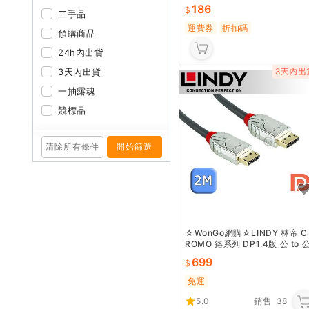
-P 免工具安裝 束帶式 手撥銅鈴
186
鐺
二手品
運費券
折扣碼
預購商品
24h內出貨
3天內出貨
一抽露魂
競標品
清除所有條件
開始篩選
☆WonGo網購☆LINDY 林帝 C
ROMO 鉻系列 DP1.4版 公 to 
傳輸線 2m (36302)
699
免運
5.0
銷售
38