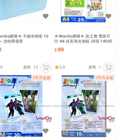
onGo網購☆ 不織布棉套 10
☆WonGo網購☆ 彩之舞 雙面可
 ~ 含稅開發票
印 A4 炫彩珠光相紙 25張 140磅
雷射專用~ 出清價
0
99
.0
銷售
13
5.0
銷售
1