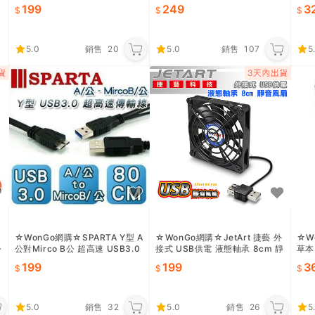
公 傳輸線 1m (36916)
期限至2023/11月
效期
199
249
3
5.0
銷售
20
5.0
銷售
107
5
☆WonGo網購☆SPARTA Y型 A
☆WonGo網購☆JetArt 捷藝 外
☆W
公
公對Mirco B公 超高速 USB3.0
接式 USB供電 液態軸承 8cm 靜
草本
傳輸線 80cm~含稅開發票
音風扇 (DF8015UB)
199
199
3
5.0
銷售
32
5.0
銷售
26
5