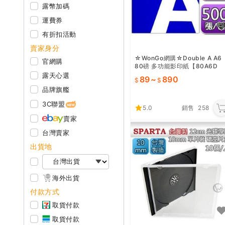
露幣加碼
運費券
有折扣活動
賣家身分
☆WonGo網購☆Double A A6
官網購
80磅 多功能影印紙【80A6D
A】2包
露天心選
89
~
890
品牌旗艦
3C聯盟
5.0
銷售
258
賣家
台灣賣家
出貨地
海外出貨
付款方式
取貨付款
取貨付款