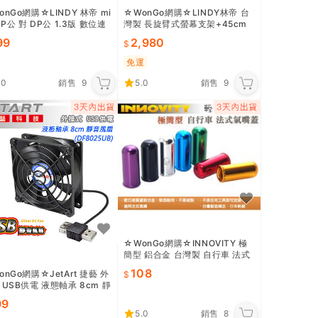
onGo網購☆LINDY 林帝 mi
☆WonGo網購☆LINDY林帝 台
DP公 對 DP公 1.3版 數位連
灣製 長旋臂式螢幕支架+45cm
2m (41552)
開孔式支桿 組合(40962+4069
99
2,980
6)
免運
.0
銷售
9
5.0
銷售
9
☆WonGo網購☆INNOVITY 極
簡型 鋁合金 台灣製 自行車 法式
氣嘴蓋 4入 IN-VC-03F
108
onGo網購☆JetArt 捷藝 外
 USB供電 液態軸承 8cm 靜
 (DF8025UB)
99
5.0
銷售
8