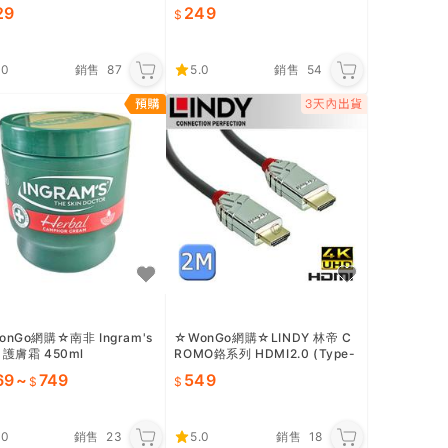
限至2027/9月
靜音風扇 (DF12025UB)
29
249
.0
銷售
87
5.0
銷售
54
onGo網購☆南非 Ingram's
☆WonGo網購☆LINDY 林帝 C
 護膚霜 450ml
ROMO鉻系列 HDMI2.0 (Type-
A) 公to公 傳輸線2M 37872
69
~
749
549
.0
銷售
23
5.0
銷售
18