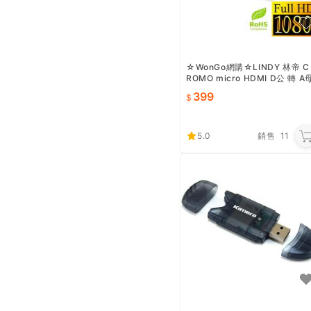
☆WonGo網購☆LINDY 林帝 C
ROMO micro HDMI D公 轉 A
V2.0 轉接頭 (41510)
399
5.0
銷售
11