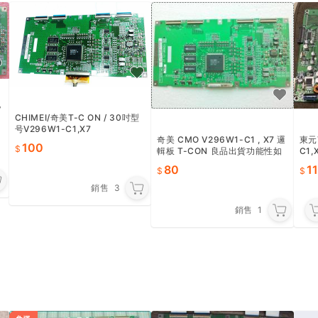
V
CHIMEI/奇美T-C ON / 30吋型
号V296W1-C1,X7
奇美 CMO V296W1-C1 , X7 邏
東元
100
輯板 T-CON 良品出貨功能性如
C1
新
板 
80
1
銷售
3
銷售
1