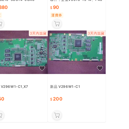
大可優惠】()V60驅動器1P
【量大可優惠】CKD氣動元件三
3210-5CC14-0UA0
聯件，型號V3010-15-W、F40
00-15-W-Z、R3100-10-W-T
,380
90
8，二手
運
運費券
V296W1-C1,X7
新品 V296W1-C1
50
200