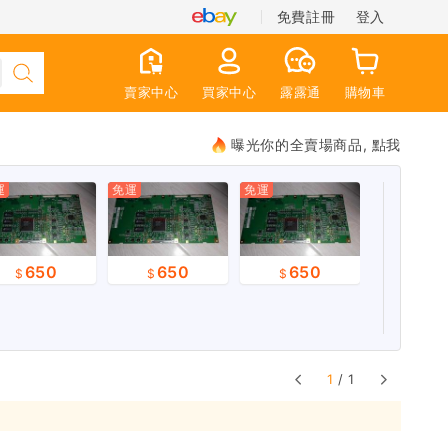
免費註冊
登入
賣家中心
買家中心
露露通
購物車
曝光你的全賣場商品, 點我
運
免運
免運
650
650
650
1
/ 1