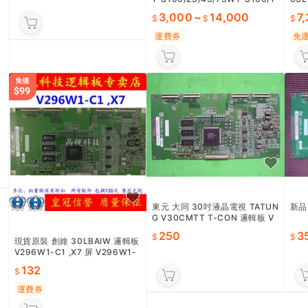
9,000
6
【量大可優惠】三菱HF-KE13W
【量
1-S100/23/43/73W1-S100/1
6SL
3B/23B/43B/73BW1-S1
3,000
~
14,000
7
運費券
免
東元 大同 30吋液晶電視 TATUN
新品 
G V30CMTT T-CON 邏輯板 V
296W1-C1,X7
250
3
現貨原裝 創維 30LBAIW 邏輯板
V296W1-C1 ,X7 屏 V296W1-
L14
132