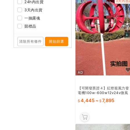
24h內出貨
3天內出貨
一抽露魂
競標品
清除所有條件
開始篩選
AD
【可開發票證４】紅燈籠風力發
電機100w-600w12v24v微風
啟動風光互補新能源廠家
4,445
~
7,895