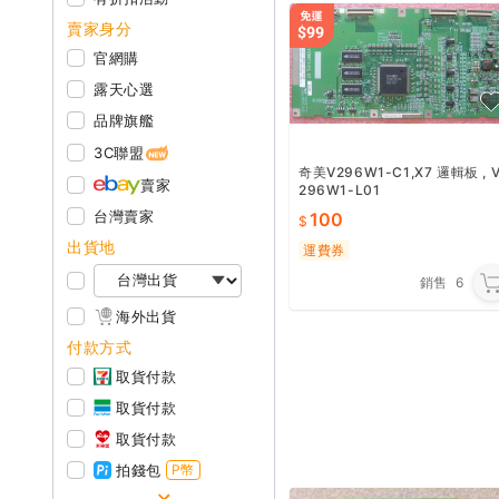
賣家身分
官網購
露天心選
品牌旗艦
3C聯盟
奇美V296W1-C1,X7 邏輯板 , 
賣家
296W1-L01
台灣賣家
100
出貨地
運費券
銷售
6
海外出貨
付款方式
取貨付款
取貨付款
取貨付款
拍錢包
P幣