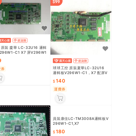
 原裝 廈華 LC-32U16 邏輯
296W1-C1 X7 屏V296W1
4 質保90天
9
球球工控 原裝夏華LC-32U16
費券
邏輯板V296W1-C1，X7 配屏V
296W1-L14 上海現貨
140
運費券