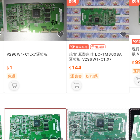
現貨
板 V
現貨 原裝康佳 LC-TM3008A
V296W1-C1.X7邏輯板
-L1
邏輯板 V296W1-C1,X7
9
144
1
運
運費券
折扣碼
免運