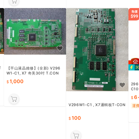
運費券
2
【平山液晶維修】(全新) V296
W1-C1, X7 奇美30吋 T.CON
$1000元 保固3個月
1,000
29
C10
堆 
6
V296W1-C1 , X7邏輯板T-CON
運
100