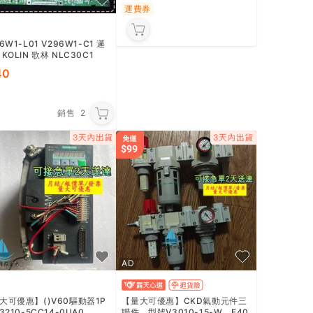
6W1-L01 V296W1-C1 邏
KOLIN 歌林 NLC30C1
員裝康佳LC-TM3008A邏輯板V
40
296W1-C1,X7
180
銷售
2
運費券
AD