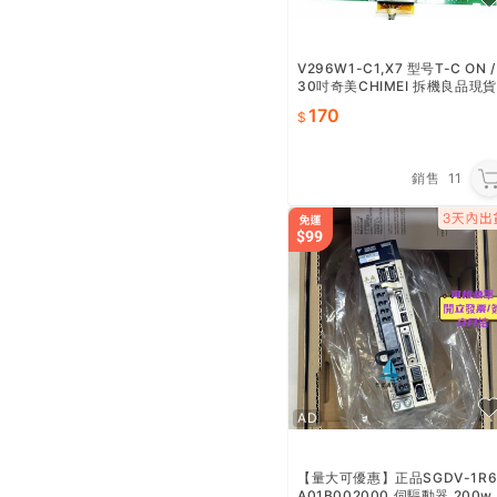
V296W1-C1,X7 型号T-C ON /
30吋奇美CHIMEI 拆機良品現貨
供應
170
銷售
11
AD