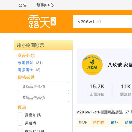
公告
幫助中心
縮小範圍顯示
商品分類
家電影音
(31)
八玖號 家
電腦電子
(8)
價格篩選
15.7K
1.1K
正面評價
關注數
優惠
v296w1-c1
相關商品超過 67 
露幣加碼
排序
熱門度
價格
銷
運費券
有折扣活動