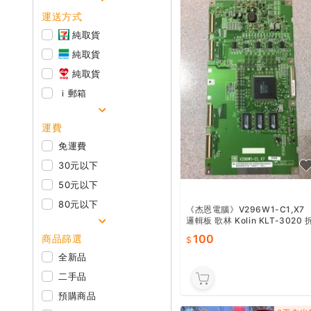
運送方式
純取貨
純取貨
純取貨
ｉ郵箱
運費
免運費
30元以下
50元以下
80元以下
《杰恩電腦》V296W1-C1,X7
邏輯板 歌林 Kolin KLT-3020 
下 良品 台中 大雅 神岡 維修
100
商品篩選
全新品
二手品
預購商品