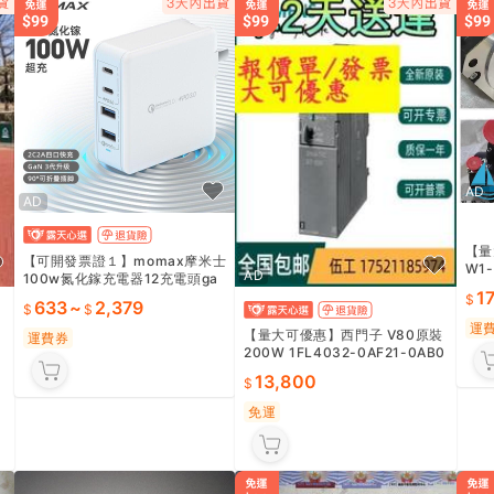
AD
AD
【量
【可開發票證１】momax摩米士
W1-
AD
100w氮化鎵充電器12充電頭ga
0 H
1
n插頭pd超級快充ipad 市
633
~
2,379
運
【量大可優惠】西門子 V80原裝
運費券
200W 1FL4032-0AF21-0AB0
不帶抱閘現貨
13,800
免運