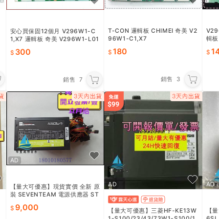
T-CON 邏輯板 CHIMEI 奇美 V2
V29
安心買保固12個月 V296W1-C
96W1-C1,X7
輯板 
1,X7 邏輯板 奇美 V296W1-L01
180
1
300
銷售
3
銷售
7
AD
AD
AD
【量大可優惠】現貨實價 全新 原
裝 SEVENTEAM 電源供應器 ST
-550PAP 550W 1