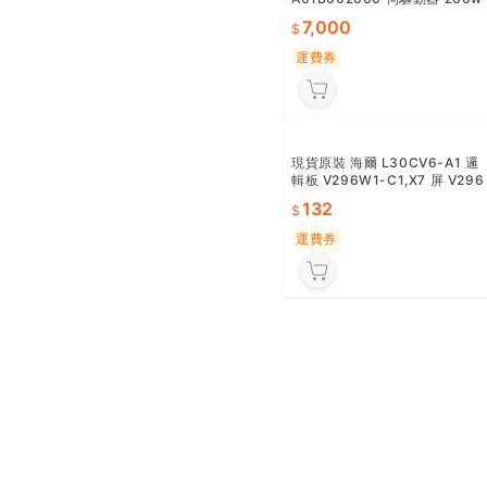
【量大可優惠】正品SGDV-1R
A01B002000 伺驅動器 200w
正品原裝伺SGMJV-08AD
7,000
運費券
現貨原裝 海爾 L30CV6-A1 邏
輯板 V296W1-C1,X7 屏 V296
W1-L11
132