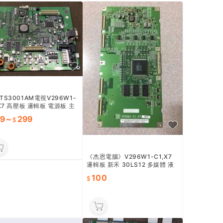
TS3001AM電視V296W1-
,X7 高壓板 邏輯板 電源板 主
視訊盒
19
~
299
《杰恩電腦》V296W1-C1,X7
邏輯板 新禾 30LS12 多媒體 液
晶 顯示器 良品 台中 大雅 神岡
100
維修