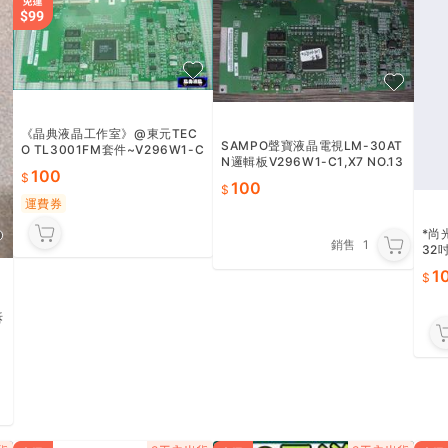
《晶典液晶工作室》@東元TEC
SAMPO聲寶液晶電視LM-30AT
O TL3001FM套件~V296W1-C
N邏輯板V296W1-C1,X7 NO.13
1,X7邏輯板(拆機良品)
100
88
100
運費券
*尚光
銷售
1
32吋
拆機
1
拆