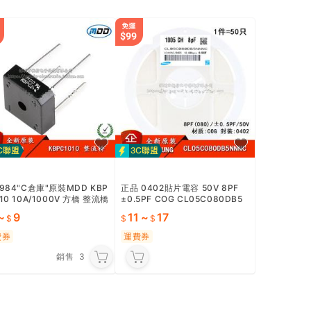
6984"C倉庫"原裝MDD KBP
正品 0402貼片電容 50V 8PF
10 10A/1000V 方橋 整流橋
±0.5PF COG CL05C080DB5
矽橋式整流器 W2-1 [296
NNNC 50只 W2-1 [296
~
9
11
~
17
費券
運費券
銷售
3