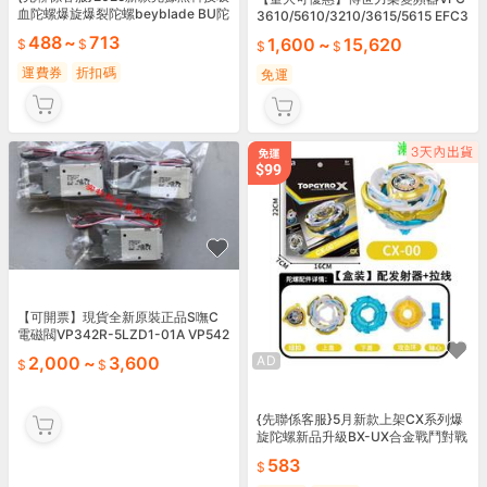
血陀螺爆旋爆裂陀螺beyblade BU陀
3610/5610/3210/3615/5615 EFC3
螺B-206堡
610/5610
488
~
713
1,600
~
15,620
運費券
折扣碼
免運
【可開票】現貨全新原裝正品S嘸C
電磁閥VP342R-5LZD1-01A VP542
R-5LZD1-02A
AD
2,000
~
3,600
{先聯係客服}5月新款上架CX系列爆
旋陀螺新品升級BX-UX合金戰鬥對戰
完據
583