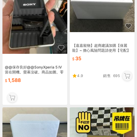
【嘉嘉寵物】超商建議加購【保麗
龍】~ 擔心風險問題請使用【宅配】
35
@@保存良好@@SonyXperia 5 IV
當在開機。螢幕沒破。商品如圖。零
4.9
銷售
695
件機飯售，售出不退
1,588