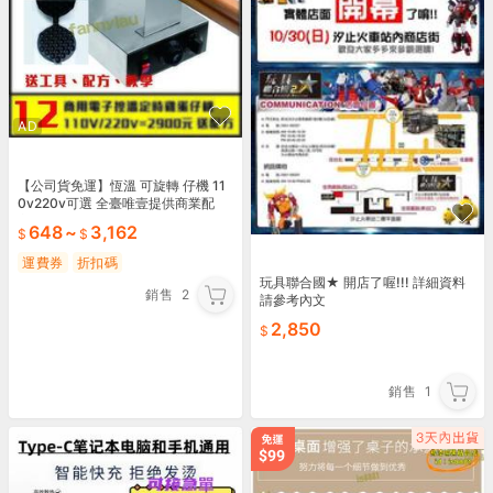
AD
【公司貨免運】恆溫 可旋轉 仔機 11
0v220v可選 全臺唯壹提供商業配
方、工具、操作保養教學及維修壹體
648
~
3,162
商
運費券
折扣碼
玩具聯合國★ 開店了喔!!! 詳細資料
銷售
2
請參考內文
2,850
銷售
1