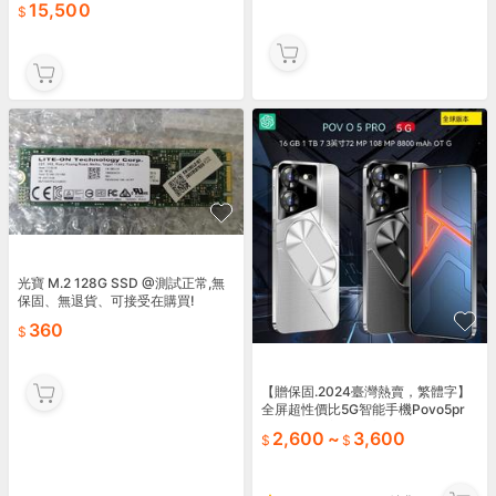
15,500
光寶 M.2 128G SSD @測試正常,無
保固、無退貨、可接受在購買!
360
【贈保固.2024臺灣熱賣，繁體字】
全屏超性價比5G智能手機Povo5pr
o。 內含手寫筆。 高清荧幕全新，
2,600
~
3,600