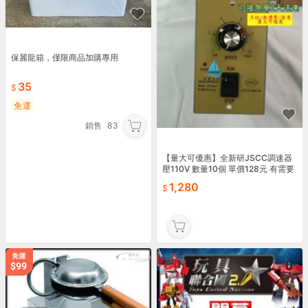
保麗龍箱，僅限商品加購專用
35
免運
銷售
83
【量大可優惠】全新研JSCC調速器
壓110V 數量10個 單價128元 有需要
的可以聯系我
1,280