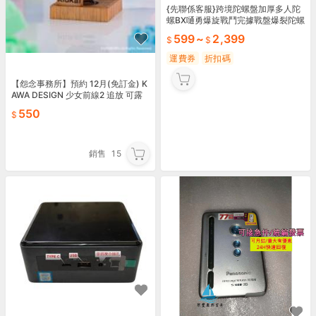
{先聯係客服}跨境陀螺盤加厚多人陀
螺BX嗵勇爆旋戰鬥完據戰盤爆裂陀螺
男童
599
~
2,399
運費券
折扣碼
【怨念事務所】預約 12月(免訂金) K
AWA DESIGN 少女前線2 追放 可露
凱 HK416 黑貓搖搖樂 1025
550
銷售
15