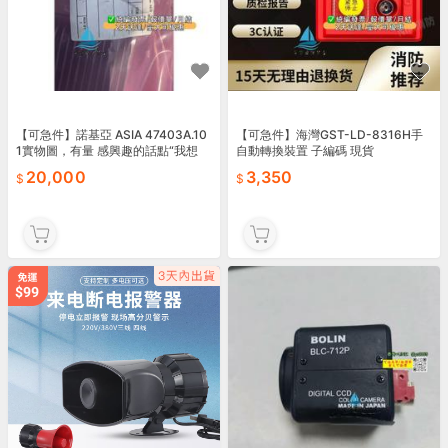
【可急件】諾基亞 ASIA 47403A.10
【可急件】海灣GST-LD-8316H手
1實物圖，有量 感興趣的話點“我想
自動轉換裝置 子編碼 現貨
要”和我吧～
20,000
3,350