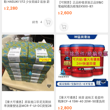
動 HASUKI 1/12 少女前線2 追放 蔚
【可開票】正品秒發原裝正品S嘸C
藍軌跡 可露凱 一般版
電磁閥通訊模塊EX500-IE1
2,280
2,600
銷售
4
【量大可優惠】統壹 超粘王 藍盔特
戰隊CF-4 15W-40 20W-50重負荷
【量大可優惠】原裝進口菲尼克斯頻
柴 16L
率測量變送器MCR-F-UI-DC貨號28
2,800
14605 現貨標價哈