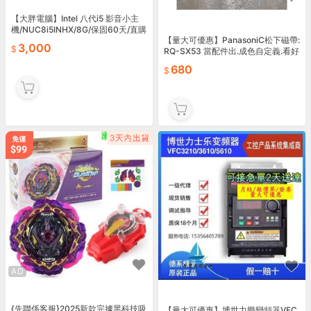
【大胖電腦】Intel 八代i5 影音小主
機/NUC8i5INHX/8G/保固60天/直購
【量大可優惠】PanasoniC松下磁帶:
3000元
3,000
RQ-SX53 當配件出.成色自定義.看好
在拍.售出不退不換。
680
AD
{先聯係客服}2025新款完據黑科技吸
【量大可優惠】博世力樂變頻器VFC