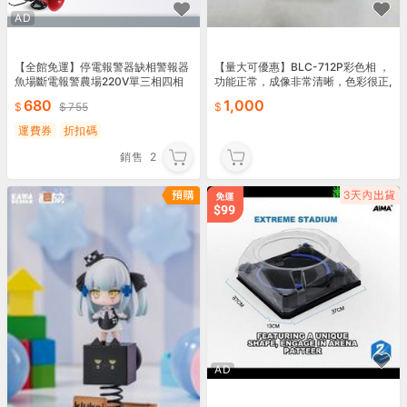
AD
【全館免運】停電報警器缺相警報器
【量大可優惠】BLC-712P彩色相 ，
魚場斷電報警農場220V單三相四相
功能正常，成像非常清晰，色彩很正,
報警器380V
註意看圖6，那也爛了個窟窿用 紙粘
680
1,000
755
著的,便宜處
運費券
折扣碼
銷售
2
AD