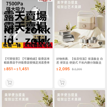
【可開發票】【可馨曉鋪】吸塵器車
好物推薦、【低音恆溫】保溫飯盒 自
載吸塵器手持吸塵器變攜是渴遮疊車
惹 便當盒 便捷式 不粘內膽分隔飯盒
載吸塵
臺灣惹賣小家電
851
~
1,451
2,095
2,205