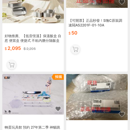
【可開票】正品秒發！S嘸C原裝調
速閥AS2201F-01-10A
50
好物推薦、【低音恆溫】保溫飯盒 自
惹 便當盒 便捷式 不粘內膽分隔飯盒
臺灣惹賣小家電
2,095
2,205
轉蛋玩具館 預約 27年第二季 神貓跳