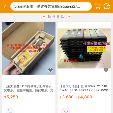
fuliios客服唯一購買聯繫電報shiguang27022).hbe
猜你喜歡
【量大價優】DIY維修電子配件懂研
【量大可優惠】思.科 PWR-C1-110
究聯系。 數量有幾臺。懂的聯系。其
0WAC 3850-48P24P C3KX-PWR
他不明。
-1100WAC 3560X
5,250
3,680
~
4,800