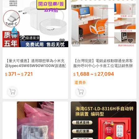
AD
【量大可優惠】適用聯想華為小米充
【台灣現貨】電銷桌移動聯通坐席客
器typec45W65W90W100W源適配
服外呼叫中心小卡座工位電話銷售辦
器
公桌椅子
371
~
721
1,688
~
27,094
運費券