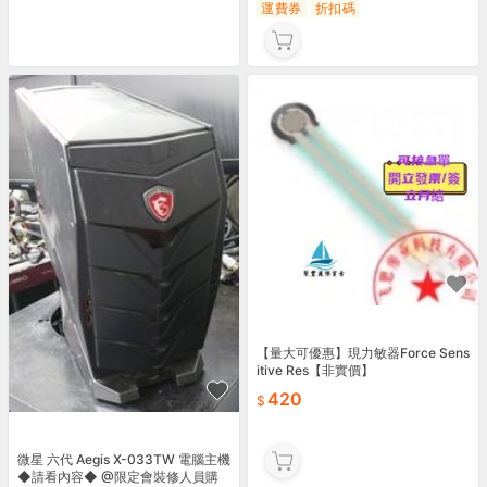
運費券
折扣碼
【量大可優惠】現力敏器Force Sens
itive Res【非實價】
420
微星 六代 Aegis X-033TW 電腦主機
◆請看內容◆ @限定會裝修人員購