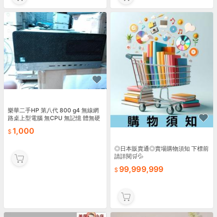
樂華二手HP 第八代 800 g4 無線網
路桌上型電腦 無CPU 無記憶 體無硬
碟@=1000 個人保固10天
1,000
◎日本販賣通◎賣場購物須知 下標前
請詳閱🛒💦
99,999,999