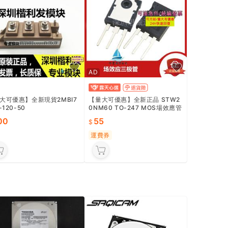
AD
大可優惠】全新現貨2MBI7
【量大可優惠】全新正品 STW2
-120-50
0NM60 TO-247 MOS場效應管
20A600V W20NM60 三極管
00
55
運費券