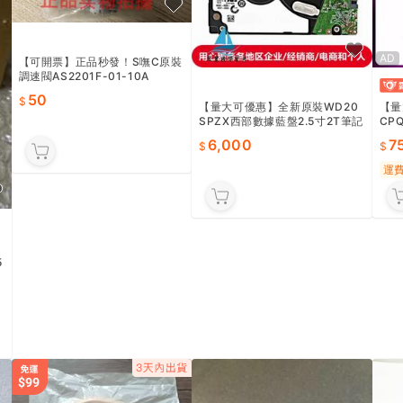
AD
【可開票】正品秒發！S嘸C原裝
調速閥AS2201F-01-10A
50
【量大可優惠】全新原裝WD20
【量
SPZX西部數據藍盤2.5寸2T筆記
CPQ
本硬盤128M緩存7MM薄盤
A/
6,000
7
運
5