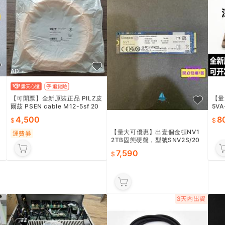
AD
【可開票】全新原裝正品 PILZ皮
【量
爾茲 PSEN cable M12-5sf 20
5VA
m 線纜 630298
4,500
8
【量大可優惠】出壹個金頓NV1
運費券
2TB固態硬盤，型號SNV2S/20
00G，M.2 NVMe接口，PCIe
7,590
3.0協議