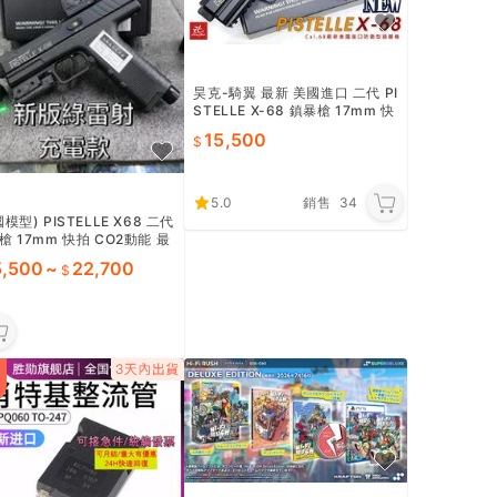
昊克-騎翼 最新 美國進口 二代 PI
STELLE X-68 鎮暴槍 17mm 快
拍 CO2動能 防身 防衛 居家 保全
15,500
5.0
銷售
34
模型) PISTELLE X68 二代
槍 17mm 快拍 CO2動能 最
美國進口 防身 防衛
5,500
~
22,700