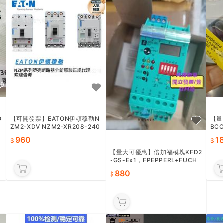
O
【可開發票】EATON伊頓穆勒N
【量
ZM2-XDV NZM2-XR208-240
BCC
AC NZM2-XRD208-240AC
新
960
1
【量大可優惠】倍加福模塊KFD2
-GS-Ex1，FPEPPERL+FUCH
S，全新原裝正品庫存，未使用
880