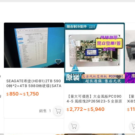
SEAGATE希捷(HDB1)2TB 590
0轉*2+4TB 5980轉硬碟(SATA
介面)
850
~
1,750
U
【量大可優惠】大金風板PC090
【量
4-5 風模塊2P265623-5 全新原
Xi8
，
裝RMXS224EY1C
源 1
2,772
~
5,940
1
銷售
1