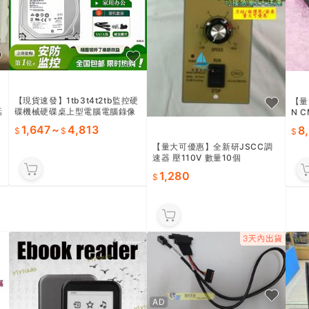
【現貨速發】1tb3t4t2tb監控硬
【量
話
碟機械硬碟桌上型電腦電腦錄像
N 
機遊戲機高速儲存綠盤
34
1,647
~
4,813
8
物拍
【量大可優惠】全新研JSCC調
速器 壓110V 數量10個
1,280
AD