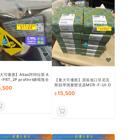
大可優惠】Atlas阿特拉斯 A
-PRT_2P profinrt總模塊全
【量大可優惠】原裝進口菲尼克
斯頻率測量變送器MCR-F-UI-D
8,500
C貨號2814605 現貨標價哈
15,500