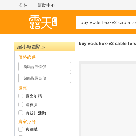
公告
幫助中心
buy vcds hex-v2 cable to
縮小範圍顯示
價格篩選
優惠
露幣加碼
運費券
有折扣活動
賣家身分
官網購