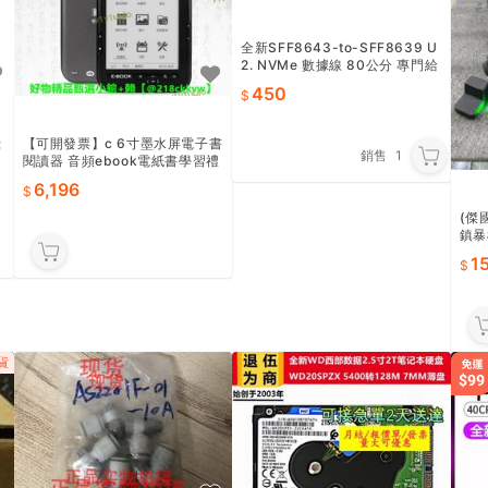
全新SFF8643-to-SFF8639 U
2. NVMe 數據線 80公分 專門給
工作站伺服器用
450
繼
【可開發票】c 6寸墨水屏電子書
銷售
1
，
閱讀器 音頻ebook電紙書學習禮
品可開發
6,196
(傑國
鎮暴
新 
1