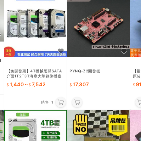
H
【免開發票】4T機械硬碟SATA
PYNQ-Z2開發板
【量
介面1T2T3T海康大華錄像機臺
原裝
電腦監控硬碟
連接
1,440
~
7,542
17,307
9
銷售
1