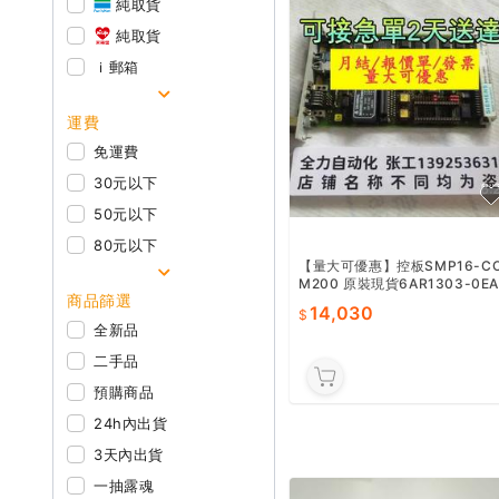
純取貨
純取貨
ｉ郵箱
運費
免運費
30元以下
50元以下
80元以下
【量大可優惠】控板SMP16-C
M200 原裝現貨6AR1303-0EA
商品篩選
00-0AA0
14,030
全新品
二手品
預購商品
24h內出貨
3天內出貨
一抽露魂