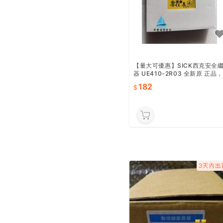
【量大可優惠】SICK西克安全
器 UE410-2R03 全新原 正品
帶 盒，現貨 支持DC24V，響應
182
時間30ms，