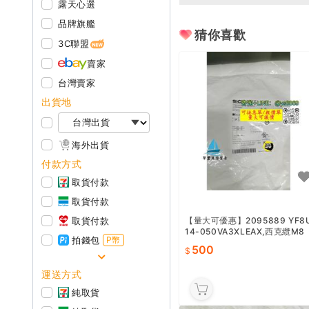
露天心選
品牌旗艦
猜你喜歡
3C聯盟
賣家
台灣賣家
出貨地
海外出貨
付款方式
取貨付款
取貨付款
【量大可優惠】2095889 YF8
取貨付款
14-050VA3XLEAX,西克纜M8
拍錢包
P幣
母頭直頭，PVC材質4灰色5米
500
全新
運送方式
純取貨