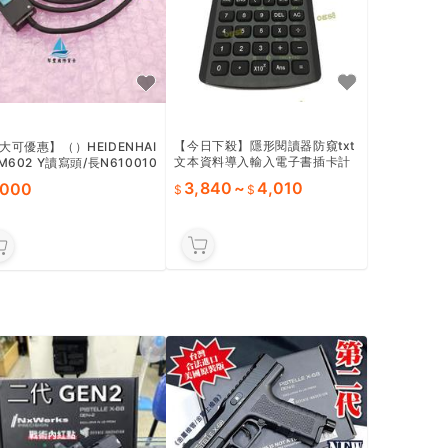
【今日下殺】隱形閱讀器防窺txt
大可優惠】（）HEIDENHAI
文本資料導入輸入電子書插卡計
CM602 Y讀寫頭/長N610010
算器國內禁售
8AB 二手！！！二手！！實
3,840
~
4,010
,000