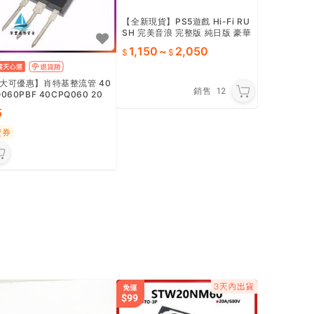
【全新現貨】PS5遊戲 Hi-Fi RU
SH 完美音浪 完整版 純日版 豪華
版 (支援 繁體中文)
1,150
~
2,050
大可優惠】肖特基整流管 40
銷售
12
060PBF 40CPQ060 20
60V TO247直插 全新進口
5
費券