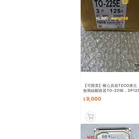
AD
【可開票】權心員裝TECO東元
無熔絲斷路器TO-225E，3P12
A，AC690V，50/60Hz，帶員
9,000
廠剝裝合合