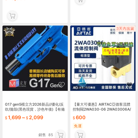
AD
G17 gen5模立方2026新品//優化/反
【量大可優惠】AIRTAC亞德客流體
吹/拋殼(黑色現貨，沙色年後)【有備
控制閥2WA030-06 2WA03006A/
而來訓練局】
B/C/E/F 直動常閉型
1,699
~
2,099
600
免運
銷售
85