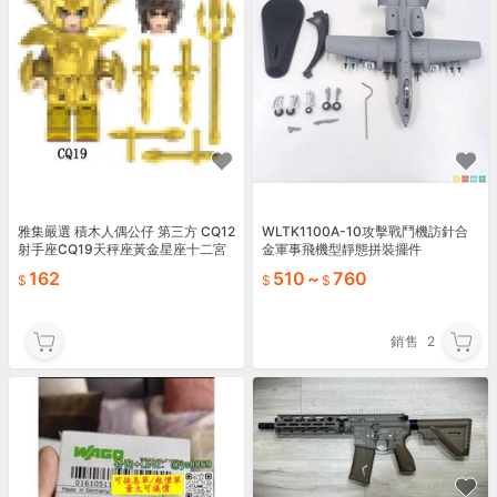
雅集嚴選 積木人偶公仔 第三方 CQ12
WLTK1100A-10攻擊戰鬥機訪針合
射手座CQ19天秤座黃金星座十二宮
金軍事飛機型靜態拼裝擺件
人仔積木 玩俱
162
510
~
760
銷售
2