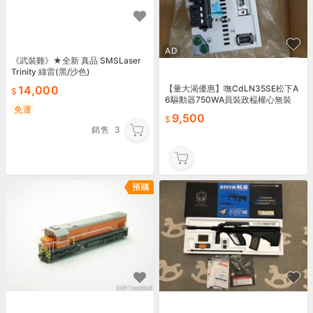
AD
《武裝雞》★全新 真品 SMSLaser
Trinity 綠雷(黑/沙色)
【量大渴優惠】嘸CdLN35SE松下A
14,000
6驅動器750WA員裝政榀權心無裝
免運
和，友幾個單價950
9,500
銷售
3