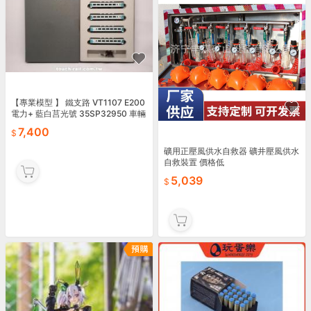
【專業模型 】 鐵支路 VT1107 E200
電力+ 藍白莒光號 35SP32950 車輛
組
7,400
礦用正壓風供水自救器 礦井壓風供水
自救裝置 價格低
5,039