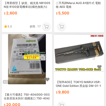
【專業模型 】缺貨。鐵支路 NR1005
二手馬牌Marui AUG A1犢牛式 電動
N規 R100柴電機車頭(橘色無動力)
槍 AEG 電槍
2,600
5,500
5.0
銷售
17
AD
【翔準AOG】TOKYO MARUI VSR-
ONE Gold Edition 黑金版 DM-01-1
0HG 手拉空氣狙
9,800
【量大可優惠】750-404/000-003
全新原裝未拆封 德國進口 750-404/
000-003還有三個 WA
20,000