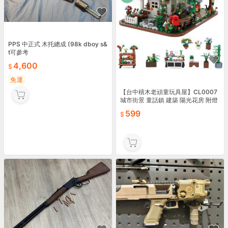
PPS 中正式 木托總成 (98k dboy s&
t可參考
4,600
免運
【台中積木老頑童玩具屋】CL0007
城市街景 童話鎮 建築 陽光花房 附燈
具 益智拼裝積木 可兼容樂高
599