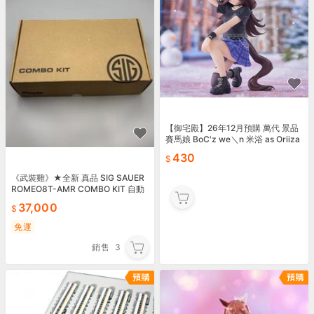
【御宅殿】26年12月預購 萬代 景品
賽馬娘 BoC'z we＼n 米浴 as Oriiza
430
《武裝雞》★全新 真品 SIG SAUER
ROMEO8T-AMR COMBO KIT 自動
同步 三倍鏡套裝組
37,000
免運
銷售
3