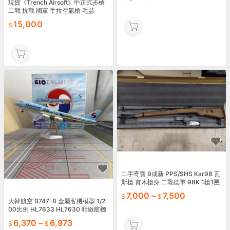
現貨《Trench Airsoft》中正式步槍
二戰 抗戰 國軍 手拉空氣槍 毛瑟
15,000
二手寄賣 9成新 PPS/SHS Kar98 瓦
斯槍 實木槍身 二戰德軍 98K 1槍1匣
M700系統
7,000
~
7,500
大韓航空 B747-8 金屬客機模型 1/2
00比例 HL7633 HL7630 精緻航機
收藏 附發票報價單
6,370
~
6,973