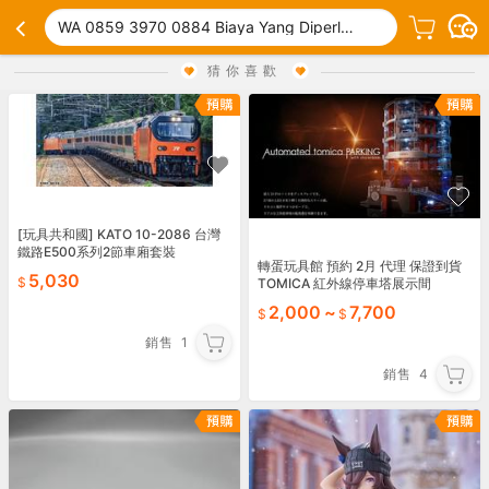
WA 0859 3970 0884 Biaya Yang Diperlukan Untuk Bikin Pintu Pagar Hidrolik Murah Gemolong Sragen
猜你喜歡
[玩具共和國] KATO 10-2086 台灣
鐵路E500系列2節車廂套裝
轉蛋玩具館 預約 2月 代理 保證到貨
5,030
TOMICA 紅外線停車塔展示間
2,000
~
7,700
銷售
1
銷售
4