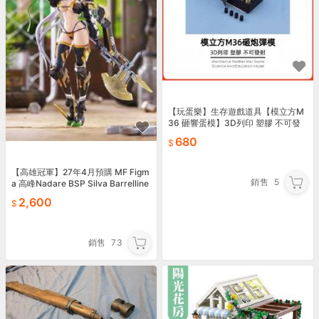
【玩蛋樂】生存遊戲道具【模立方M
36 砸響蛋模】3D列印 塑膠 不可發
射 裝飾假蛋殼 模型
680
【高雄冠軍】27年4月預購 MF Figm
銷售
5
a 高峰Nadare BSP Silva Barrelline
免訂金0817
2,600
銷售
73