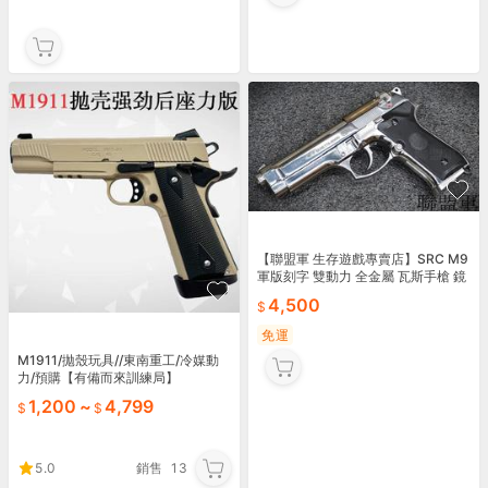
【聯盟軍 生存遊戲專賣店】SRC M9
軍版刻字 雙動力 全金屬 瓦斯手槍 鏡
面銀 附槍盒 免運費
4,500
免運
M1911/拋殼玩具//東南重工/冷媒動
力/預購【有備而來訓練局】
1,200
~
4,799
5.0
銷售
13