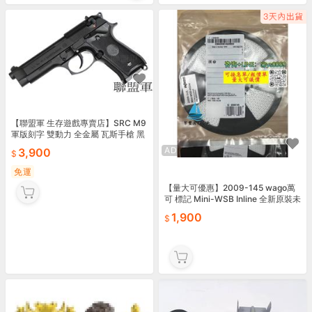
【聯盟軍 生存遊戲專賣店】SRC M9
軍版刻字 雙動力 全金屬 瓦斯手槍 黑
色 附槍盒 免運費
AD
3,900
免運
【量大可優惠】2009-145 wago萬
可 標記 Mini-WSB Inline 全新原裝未
拆封 德國進口 品牌：WA
1,900