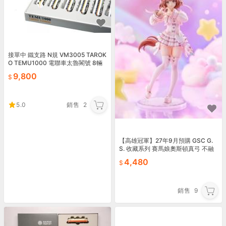
接單中 鐵支路 N規 VM3005 TAROK
O TEMU1000 電聯車太魯閣號 8輛
套裝組
9,800
5.0
銷售
2
【高雄冠軍】27年9月預購 GSC G.
S. 收藏系列 賽馬娘奧斯頓真弓 不融
的砂糖點心 1/7 免訂金0907
4,480
銷售
9