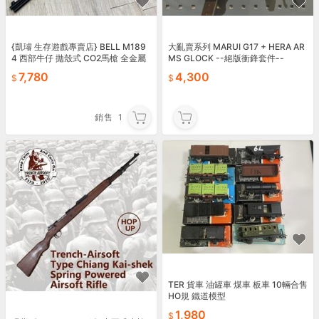
{凱璿 生存遊戲專賣店} BELL M189
大亂賣系列 MARUI G17 + HERA AR
4 西部牛仔 拋殼式 CO2馬槍 全金屬
MS GLOCK --絕版衝鋒套件--
槓桿式操作
7,780
4,300
銷售
1
TER 貨車 油罐車 煤車 板車 10輛合售
HO規 鐵道模型
1,980