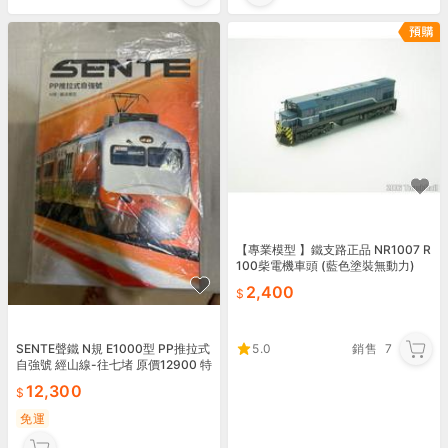
【專業模型 】鐵支路正品 NR1007 R
100柴電機車頭 (藍色塗裝無動力)
2,400
SENTE聲鐵 N規 E1000型 PP推拉式
5.0
銷售
7
自強號 經山線-往七堵 原價12900 特
價12300
12,300
免運