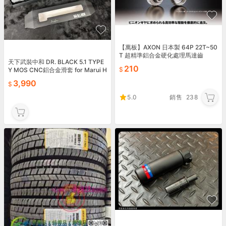
【萬板】AXON 日本製 64P 22T~50
T 超精準鋁合金硬化處理馬達齒
天下武裝中和 DR. BLACK 5.1 TYPE
210
Y MOS CNC鋁合金滑套 for Marui H
i-capa
3,990
5.0
銷售
238