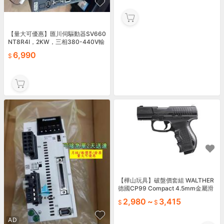
【量大可優惠】匯川伺驅動器SV660
NT8R4I，2KW，三相380-440V輸
入，蘇州Inovance員，拆件，成色
6,990
【樺山玩具】破盤價套組 WALTHER
德國CP99 Compact 4.5mm金屬滑
套可覆進版CO2槍-UM45CB02
2,980
~
3,415
AD