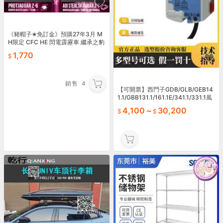
《豬帽子✬免訂金》預購27年3月 M
H限定 CFC HE 閃電霹靂車 繼承之豹
魂 美洲豹 Z-6 Z-7 套組 0812
1,770
銷售
4
【可開票】西門子GDB/GLB/GEB14
1.1/GBB131.1/161.1E/341.1/331.1風
閥執行器
4,100
~
30,200