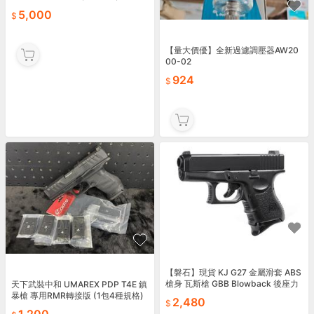
三相，拆貨，成色還渴已，工能好。
5,000
實
【量大價優】全新過濾調壓器AW20
00-02
924
【磐石】現貨 KJ G27 金屬滑套 ABS
槍身 瓦斯槍 GBB Blowback 後座力
天下武裝中和 UMAREX PDP T4E 鎮
滑套後定手槍KJGSG27MB
暴槍 專用RMR轉接版 (1包4種規格)
2,480