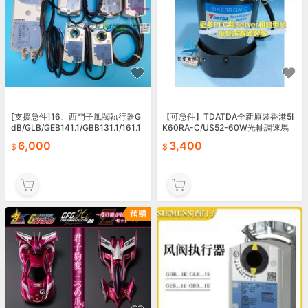
[支援急件]16、西門子風閥執行器G
【可急件】TDATDA全新原裝香港5I
dB/GLB/GEB141.1/GBB131.1/161.1
K60RA-C/US52-60W光軸調速馬
E/341.1/331.
達/
6,000
3,400