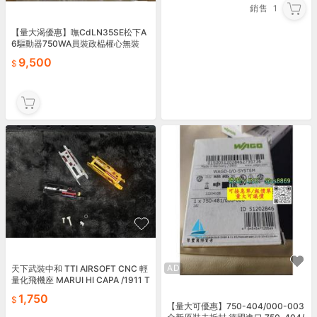
銷售
1
【量大渴優惠】嘸CdLN35SE松下A
6驅動器750WA員裝政榀權心無裝
和，友幾個單價950
9,500
AD
天下武裝中和 TTI AIRSOFT CNC 輕
量化飛機座 MARUI HI CAPA /1911 T
TI-P0051
1,750
【量大可優惠】750-404/000-003