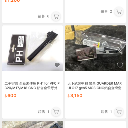
1,200
銷售
2
銷售
6
二手寄賣 全新未使用 PH⁺ for VFC P
天下武裝中和 警星 GUARDER MAR
320/M17/M18 CNC 鋁合金帶牙外
UI G17 gen5 MOS CNC鋁合金滑套
管 11mm正牙
600
3,150
銷售
1
銷售
1