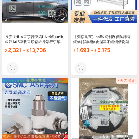
AD
長安UNI-V車頂行李箱UNI逸動unik
【滿額冕運】nsf線網制務價防靜電
啟源A05車載車頂箱旅行箱行李架
鍍鉻貨架網格倉儲架不鏽鋼儲物架
2,321
~
13,706
1,698
~
5,175