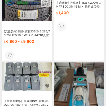
【狩獵者生存專賣】5KU KWA/VFC
MP7 SOCOM46 MINI 快拆滅音管-
附鋼製三叉火帽-12mm正牙-黑
1,400
[支援急件]朝陽-威獅235 245 265/7
0 75R17.5 19.5 WdR+1 Ad710真空
胎驅動
6,960
~
9,600
【量大可優惠】英威騰INVT變頻器G
D20-07R5G-4-B，7.5KW，380V