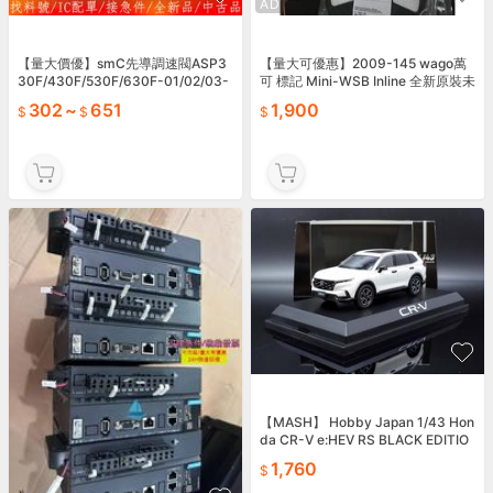
AD
【量大價優】smC先導調速閥ASP3
【量大可優惠】2009-145 wago萬
30F/430F/530F/630F-01/02/03-
可 標記 Mini-WSB Inline 全新原裝未
06
拆封 德國進口 品牌：WA
302
~
651
1,900
【MASH】 Hobby Japan 1/43 Hon
da CR-V e:HEV RS BLACK EDITIO
N 白
1,760