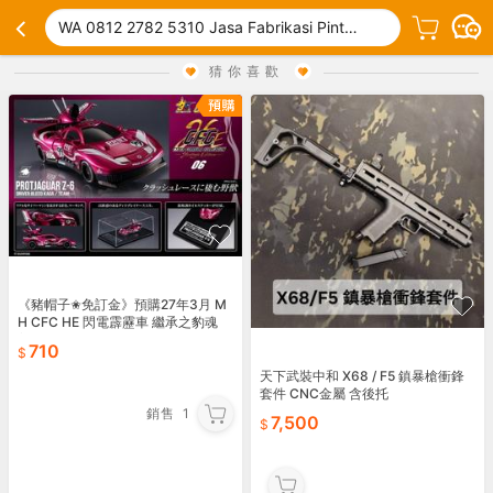
WA 0812 2782 5310 Jasa Fabrikasi Pintu Kaca Unik Terpercaya Pakem Sleman
猜你喜歡
《豬帽子✬免訂金》預購27年3月 M
H CFC HE 閃電霹靂車 繼承之豹魂
美洲豹 Z-6 單款 0812
710
天下武裝中和 X68 / F5 鎮暴槍衝鋒
套件 CNC金屬 含後托
銷售
1
7,500