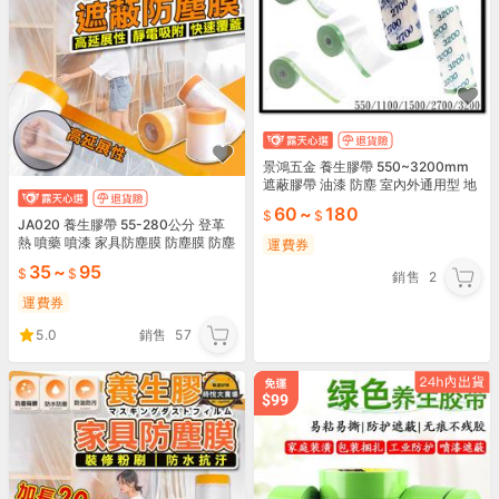
景鴻五金 養生膠帶 550~3200mm
遮蔽膠帶 油漆 防塵 室內外通用型 地
面防護 登革熱 噴藥 施工 含稅價
60
~
180
JA020 養生膠帶 55-280公分 登革
熱 噴藥 噴漆 家具防塵膜 防塵膜 防塵
運費券
罩 保潔膠帶 塑料防塵布 保護遮蔽膜
35
~
95
銷售
2
運費券
5.0
銷售
57