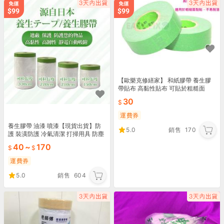
【歐樂克修繕家】 和紙膠帶 養生膠
帶貼布 高黏性貼布 可貼於粗糙面
30
運費券
養生膠帶 油漆 噴漆【現貨出貨】防
5.0
銷售
170
護 裝潢防護 冷氣清潔 打掃用具 防塵
膠帶 床墊保護套 保護膠膜 搬家 打掃
40
~
170
遮蔽
運費券
5.0
銷售
604