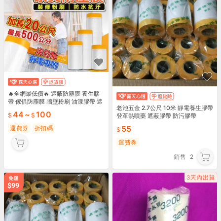
🔥全網最低價🔥 遮蔽防塵膜 養生膠
帶 傢俱防塵膜 牆壁粉刷 油漆膠帶 遮
老池五金 2.7公尺 10米 靜電養生膠帶
蔽膠帶 施工防塵 防水膠帶 保潔膠帶
44
~
100
登革熱噴藥 遮蔽膠帶 防污膠帶
防塵罩
55
運費券
折扣碼
運費券
銷售
2