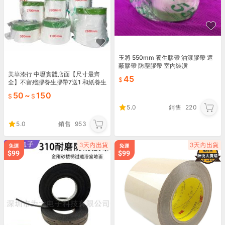
玉將 550mm 養生膠帶 油漆膠帶 遮
蔽膠帶 防塵膠帶 室內裝潢
美華漆行 中壢實體店面【尺寸最齊
45
全】不留殘膠養生膠帶7送1 和紙養生
膠帶5送1 防污膠帶遮蔽膠帶噴漆乳膠
50
~
150
漆汽車烤漆消毒
5.0
銷售
220
5.0
銷售
953