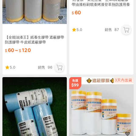
帶油漆粉刷噴漆烤漆登革熱防護用養
生膠帶(此為550mm下標區)
60
5.0
銷售
87
【全能油漆王】紙養生膠帶 遮蔽膠帶
防護膠帶 牛皮紙遮蔽膠帶
60
~
120
5.0
銷售
96