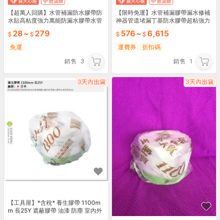
【超萬人回購】水管補漏防水膠帶防
【限時免運】水管補漏膠帶漏水修補
水貼高粘度強力萬能防漏水膠帶水管
神器管道堵漏丁基防水膠帶超粘強力
漏水補漏貼
貼
28
~
279
576
~
6,615
免運
運費券
折扣碼
銷售
3
銷售
1
【工具屋】*含稅* 養生膠帶 1100m
m 長25Y 遮蔽膠帶 油漆 防塵 室內外
通用型 地面防護 登革熱 噴藥 施工