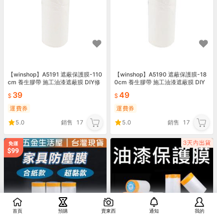
【winshop】A5191 遮蔽保護膜-110
【winshop】A5190 遮蔽保護膜-18
cm 養生膠帶 施工油漆遮蔽膜 DIY修
0cm 養生膠帶 施工油漆遮蔽膜 DIY
繕傢俱防塵套汽車美容 贈品禮品
修繕傢俱防塵套汽車美容 贈品禮品
39
49
運費券
運費券
5.0
銷售
17
5.0
銷售
17
首頁
預購
賣東西
通知
我的