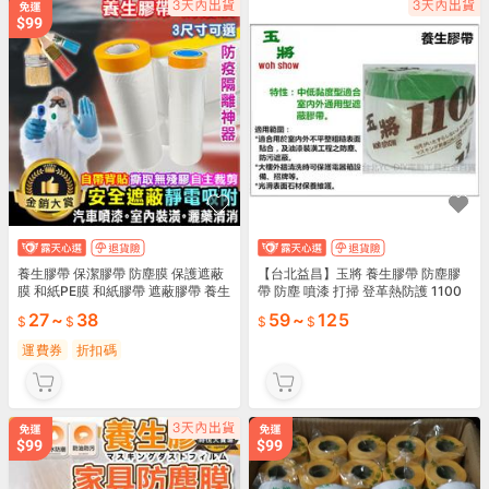
養生膠帶 保潔膠帶 防塵膜 保護遮蔽
【台北益昌】玉將 養生膠帶 防塵膠
膜 和紙PE膜 和紙膠帶 遮蔽膠帶 養生
帶 防塵 噴漆 打掃 登革熱防護 1100
膠帶 防護膜【T044】Color me
mm×25Y(碼) <另有其他尺寸>
27
~
38
59
~
125
運費券
折扣碼