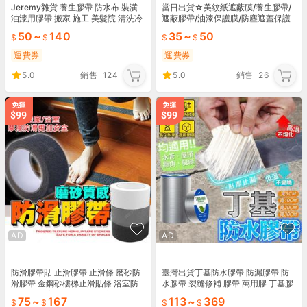
Jeremy雜貨 養生膠帶 防水布 裝潢
當日出貨☆美紋紙遮蔽膜/養生膠帶/
油漆用膠帶 搬家 施工 美髮院 清洗冷
遮蔽膠帶/油漆保護膜/防塵遮蓋保護
氣 房屋修繕 防塵 防水遮蔽膠帶
膜/PE膜/防塵膜/地面防護膠帶90cm
50
~
140
35
~
50
300cm
運費券
運費券
5.0
銷售
124
5.0
銷售
26
AD
AD
防滑膠帶貼 止滑膠帶 止滑條 磨砂防
臺灣出貨丁基防水膠帶 防漏膠帶 防
滑膠帶 金鋼砂樓梯止滑貼條 浴室防
水膠帶 裂縫修補 膠帶 萬用膠 丁基膠
滑貼紙 居家安全防護【明康閣】
帶 補漏膠帶 耐熱膠帶 鋁箔膠帶
75
~
167
113
~
369