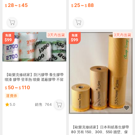
漆保護 隔離 保護膜 噴藥必備 冠騰五
漆保護 隔離 保護膜 噴藥必備 冠騰五
28
~
45
25
~
88
金
金
【歐樂克修繕家】防污膠帶 養生膠帶
噴漆 膠帶 登革熱 噴藥 遮蔽膠帶 不留
殘膠 傢俱防塵 防塵膠帶
50
~
110
運費券
5.0
銷售
764
【歐樂克修繕家】日本和紙養生膠帶
80 另有 150、300、550 牆壁、傢