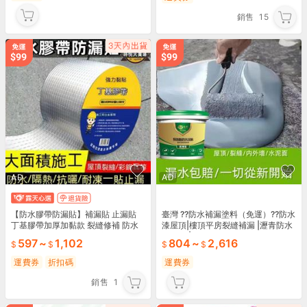
銷售
15
AD
AD
【防水膠帶防漏貼】補漏貼 止漏貼
臺灣 ??防水補漏塗料（免運）??防水
丁基膠帶加厚加黏款 裂縫修補 防水
漆屋頂|樓頂平房裂縫補漏 |瀝青防水
補漏 鐵皮屋漏水修補 牆壁裂縫
膠外牆 |聚氨酯防水塗料 補漏裂縫滲
597
~
1,102
804
~
2,616
水防水漆
運費券
折扣碼
運費券
銷售
1