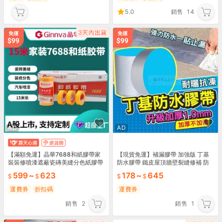
5.0
銷售
14
AD
AD
【滿額免運】晶華7688和紙膠帶家
【現貨免運】補漏膠帶 加強版 丁基
裝裝修噴漆遮蔽瓷磚美縫分色紙膠帶
防水膠帶 鐵皮屋頂牆壁裂縫修補 防
15米
水 補漏 鋁箔膠帶 丁基膠帶 防水 屋頂
599
~
623
178
~
645
防水膠Z1
運費券
折扣碼
運費券
銷售
2
銷售
1