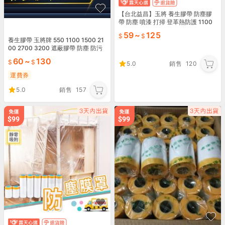
【台北益昌】玉將 養生膠帶 防塵膠
帶 防塵 噴漆 打掃 登革熱防護 1100
mm×25Y(碼) <另有其他尺寸>
59
~
125
養生膠帶 玉將牌 550 1100 1500 21
00 2700 3200 遮蔽膠帶 防塵 防污
遮蔽 清洗 噴漆 冷氣
60
~
130
5.0
銷售
120
運費券
5.0
銷售
157