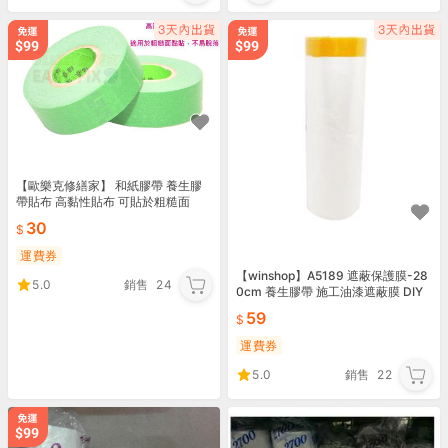
【歐樂克修繕家】 和紙膠帶 養生膠
帶貼布 高黏性貼布 可貼於粗糙面
30
運費券
【winshop】A5189 遮蔽保護膜-28
5.0
銷售
24
0cm 養生膠帶 施工油漆遮蔽膜 DIY
修繕傢俱防塵套汽車美容 贈品禮品
59
運費券
5.0
銷售
22