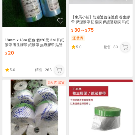
【東馬小舖】防塵遮蓋保護膜 養生膠
帶 保潔膠帶 防塵膜 保護遮蔽膜 和紙
PE膜 噴漆 裝潢施工
30
~
75
運費券
18mm x 18m 藍色 個/20元 3M 和紙
膠帶 養生膠帶 紙膠帶 無痕膠帶 貼邊
5.0
銷售
80
膠帶 遮蔽膠帶 室內用
20
5.0
銷售
263