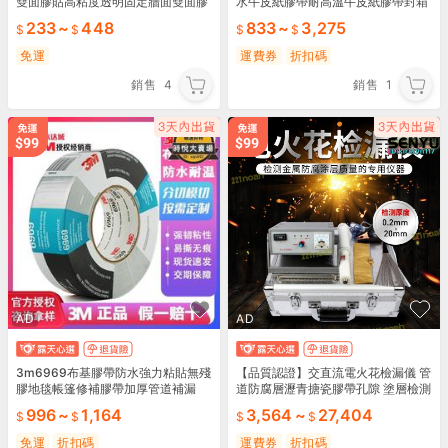
雙面膠貼高粘度透明固定牆面雙面膠
水牛皮紙膠帶耐高溫牛皮紙膠帶封箱
封口帶30米一卷加
233
~
448
833
~
3,275
免運
運費券
折扣碼
銷售
4
銷售
1
AD
AD
3m6969布基膠帶防水強力粘貼無殘
【品質認證】交直流電火花檢漏儀 管
膠地毯帳篷修補膠帶加厚管道補漏
道防腐層瀝青搪瓷膠帶孔隙 塗層檢測
儀
996
~
1,164
3,564
~
27,404
免運
折扣碼
運費券
折扣碼