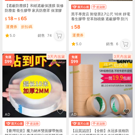
【遮蔽防塵膜】和紙遮蔽保護膜 裝修
防塵套 養生膠帶 家具防塵罩 保潔膠
黑手專賣店 附發票2.7公尺 10米 靜電
帶 防護膜☆精品社
18
~
65
養生膠帶 登革熱噴藥 遮蔽膠帶 防污
膠帶
58
運費券
折扣碼
運費券
5.0
銷售
74
5.0
銷售
6
AD
AD
【臺灣現貨】魔力納米雙面膠帶無痕
【品質認證】【全館】永冠多規格防