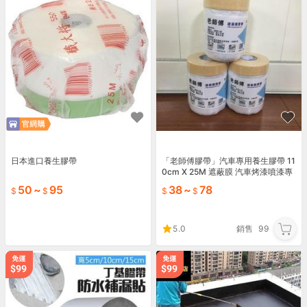
日本進口養生膠帶
「老師傅膠帶」汽車專用養生膠帶 11
0cm X 25M 遮蔽膜 汽車烤漆噴漆專
用 必備好物 破盤價一卷只要50
50
~
95
38
~
78
5.0
銷售
99