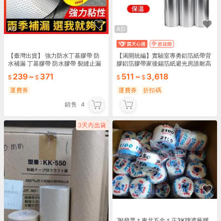
AD
AD
【臺灣出貨】 強力防水丁基膠帶 防
【渴開統編】實驗室專勇鋁箔紙帶背
水補漏 丁基膠帶 防水膠帶 裂縫止漏
膠鋁箔膠帶家後錫箔紙避光房誰耐高
貼 補漏貼 自粘卷材彩鋼瓦陽光房 Zz
溫隔熱保
239
~
371
511
~
3,618
HC
運費券
運費券
折扣碼
銷售
4
˙附發票＊東北五金＊正3K牌遮蔽膠