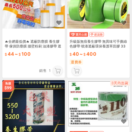
🔥全網最低價🔥 遮蔽防塵膜 養生膠
升級版無痕養生膠帶 無異味可手撕綠
帶 傢俱防塵膜 牆壁粉刷 油漆膠帶 遮
色膠帶 噴漆遮蔽環保養護單靣膠 33
蔽膠帶 施工防塵 防水膠帶 保潔膠帶
米長
44
~
100
40
~
400
防塵罩
運費券
銷售
1