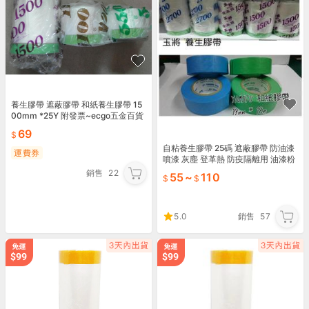
養生膠帶 遮蔽膠帶 和紙養生膠帶 15
00mm *25Y 附發票~ecgo五金百貨
69
自粘養生膠帶 25碼 遮蔽膠帶 防油漆
運費券
噴漆 灰塵 登革熱 防疫隔離用 油漆粉
刷日本製
銷售
22
55
~
110
5.0
銷售
57