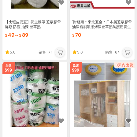
【比蝦皮便宜】養生膠帶 遮蔽膠帶
˙附發票＊東北五金＊日本製遮蔽膠帶
屏蔽 防塵 油漆 登革熱
油漆粉刷噴漆烤漆登革熱防護用養生
膠帶(此為1100mm下標區)
49
~
89
70
5.0
銷售
71
5.0
銷售
64