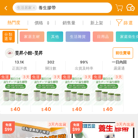
養生膠帶
生活居家
熱門度
價格
銷售量
新上架
篩選
分類
家居主材
其他
生活雜貨
日用品
家庭衛生
選單
旻昇小館-旻昇
前往賣場
13.1K
302
99%
一日內回
正面評價
關注數
出貨及時率
露露通
免運
3天
免運
3天
免運
3天
免運
3天
40
40
40
40