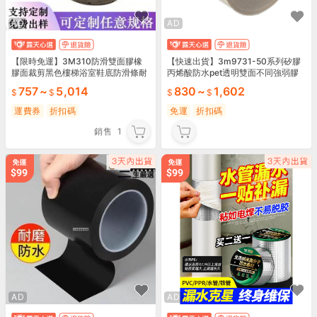
AD
AD
【限時免運】3M310防滑雙面膠橡
【快速出貨】3m9731-50系列矽膠
膠面裁剪黑色樓梯浴室鞋底防滑條耐
丙烯酸防水pet透明雙面不同強弱膠
磨強粘膠帶
帶分切模切
757
~
5,014
830
~
1,602
運費券
折扣碼
免運
折扣碼
銷售
1
AD
AD