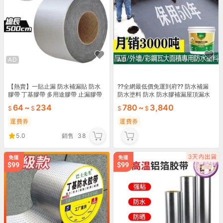
AD
AD
【熱賣】一貼止漏 防水補漏貼 防水
??全網最低價免運到府?? 防水補漏
膠帶 丁基膠帶 多用途膠帶 止漏膠帶
防水塗料 防水 防水膠補漏屋頂漏水
止水膠帶 防水貼 防漏 水管漏水 屋頂
材料強力塗料裂縫樓頂平房外牆房屋
64
~
234
780
~
3,840
補洞 補漏
防水補漏王
運費券
運費券
5.0
銷售
38