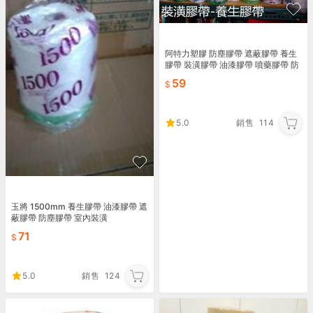
阿特力塑膠 防塵膠帶 遮蔽膠帶 養生
膠帶 裝潢膠帶 油漆膠帶 噴藥膠帶 防
髒 防塵 隨貼即用 防護膠帶
59
5.0
銷售
114
玉將 1500mm 養生膠帶 油漆膠帶 遮
蔽膠帶 防塵膠帶 室內裝潢
71
5.0
銷售
124