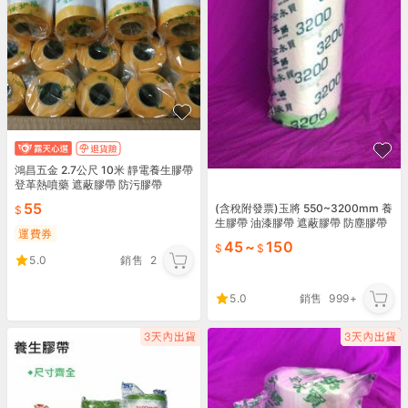
鴻昌五金 2.7公尺 10米 靜電養生膠帶
登革熱噴藥 遮蔽膠帶 防污膠帶
55
(含稅附發票)玉將 550~3200mm 養
生膠帶 油漆膠帶 遮蔽膠帶 防塵膠帶
運費券
室內裝潢 和紙膠帶
45
~
150
5.0
銷售
2
5.0
銷售
999+