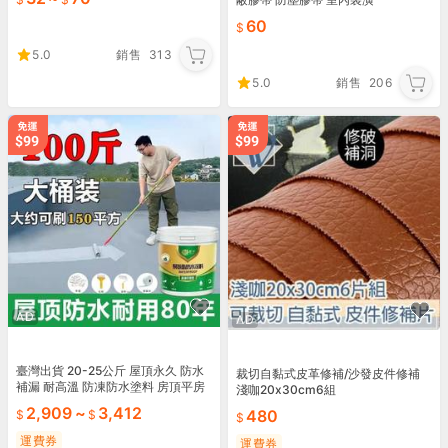
60
5.0
銷售
313
5.0
銷售
206
AD
AD
臺灣出貨 20-25公斤 屋頂永久 防水
裁切自黏式皮革修補/沙發皮件修補
補漏 耐高溫 防凍防水塗料 房頂平房
淺咖20x30cm6組
漏水裂縫 衛生間滲水
2,909
~
3,412
480
運費券
運費券