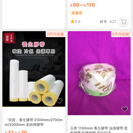
俱、窗戶 和紙遮蔽膠帶
60
~
110
運費券
5.0
銷售
427
「現貨」養生膠帶 2100mm/2700m
m/3200mm 老師傅膠帶
玉將 1100mm 養生膠帶 油漆膠帶 遮
32
~
70
蔽膠帶 防塵膠帶 室內裝潢