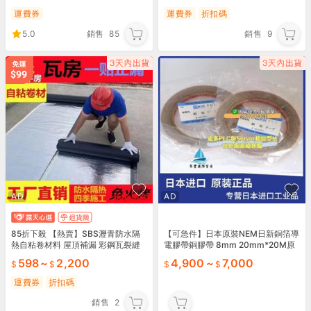
運費券
運費券
折扣碼
5.0
銷售
85
銷售
9
AD
AD
85折下殺 【熱賣】SBS瀝青防水隔
【可急件】日本原裝NEM日新銅箔導
熱自粘卷材料 屋頂補漏 彩鋼瓦裂縫
電膠帶銅膠帶 8mm 20mm*20M原
止漏 防水膠帶
裝733 7331
598
~
2,200
4,900
~
7,000
運費券
折扣碼
銷售
2