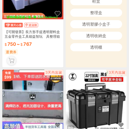
鞋盒
整理盒
透明塑膠小盒子
【可開發票】長方形手提透明塑料盒
透明收納盒
五金零件盒工具箱益智玩 具整理箱
樂高收納盒
750
~
767
透明櫃
運費券
AD
AD