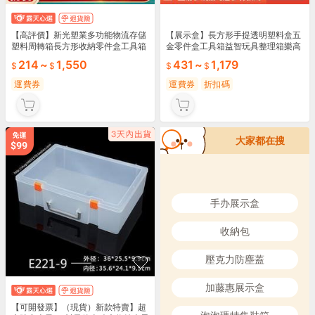
【高評價】新光塑業多功能物流存儲
【展示盒】長方形手提透明塑料盒五
塑料周轉箱長方形收納零件盒工具箱
金零件盒工具箱益智玩具整理箱樂高
膠
收納盒
214
~
1,550
431
~
1,179
運費券
運費券
折扣碼
大家都在搜
手办展示盒
收納包
壓克力防塵蓋
加藤惠展示盒
【可開發票】（現貨）新款特賣】超