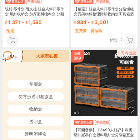
現貨 零件盒 附支柱 組合式斜口零件
【精選】組合式斜口零件盒分格螺絲
盒 螺絲收納盒 加厚塑料物料盒 分類
盒貨架物料整理歸類收納盒工具箱塑
零件箱 積木工具分類盒 五金收納箱
料盒
1,371
~
1,595
934
~
3,001
抽屜式
免運
運費券
折扣碼
銷售
2
大家都在搜
塑膠盒
長方形透明塑膠盒
收納盒
AD
透明盒
【可開發票】【3499人好評】科麥
透明塑膠盒
斯抽屜零件盒塑料螺絲盒分隔箱五金
配件多分格電子元件收納盒