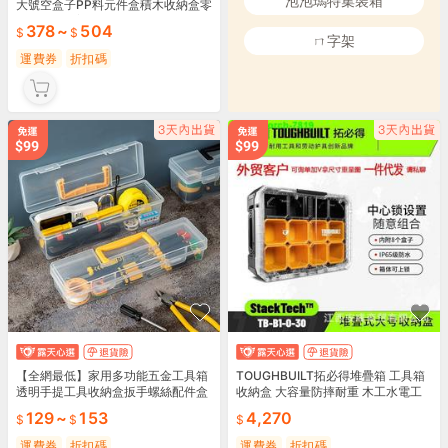
泡泡瑪特集裝箱
大號空盒子PP料元件盒積木收納盒零
件盒工具箱塑膠盒加厚有帶蓋
378
~
504
ㄇ字架
運費券
折扣碼
【全網最低】家用多功能五金工具箱
TOUGHBUILT拓必得堆疊箱 工具箱
透明手提工具收納盒扳手螺絲配件盒
收納盒 大容量防摔耐重 木工水電工
零件盒
專用 堆疊式零件盒 TB-B1-O-30
129
~
153
4,270
運費券
折扣碼
運費券
折扣碼