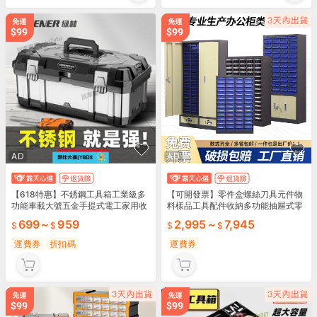
AD
AD
【618特惠】不銹鋼工具箱工業級多
【可開發票】零件盒螺絲刀具元件物
功能車載大號五金手提式電工家用收
料樣品工具配件收納多功能抽屜式零
納盒
件櫃分格
699
~
959
2,995
~
7,945
運費券
折扣碼
運費券