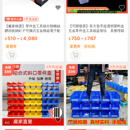
【廠家精選】零件盒工具箱分類螺絲
【可開發票】長方形手提透明塑料盒
鑽頭收納釘子可攜式五金模組電子配
五金零件盒工具箱益智玩 具整理箱
件收納盒
樂高收納盒
510
~
4,080
750
~
767
運費券
運費券
折扣碼
AD
AD