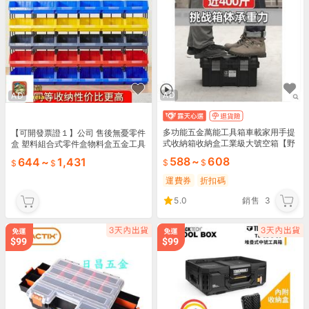
AD
AD
多功能五金萬能工具箱車載家用手提
【可開發票證１】公司 售後無憂零件
式收納箱收納盒工業級大號空箱【野
盒 塑料組合式零件盒物料盒五金工具
比大熊】
收納盒螺絲收納分類盒斜口零件盒
588
~
608
644
~
1,431
運費券
折扣碼
5.0
銷售
3