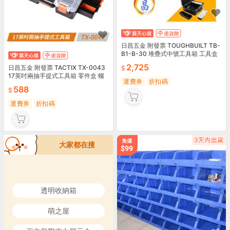
日昌五金 附發票 TOUGHBUILT TB-
B1-B-30 堆疊式中號工具箱 工具盒
零件盒 耐用防摔 收納神器
2,725
日昌五金 附發票 TACTIX TX-0043
17英吋兩抽手提式工具箱 零件盒 螺
運費券
折扣碼
絲收納盒 小型工具箱 多功能提盒
588
運費券
折扣碼
大家都在搜
透明收納箱
萌之屋