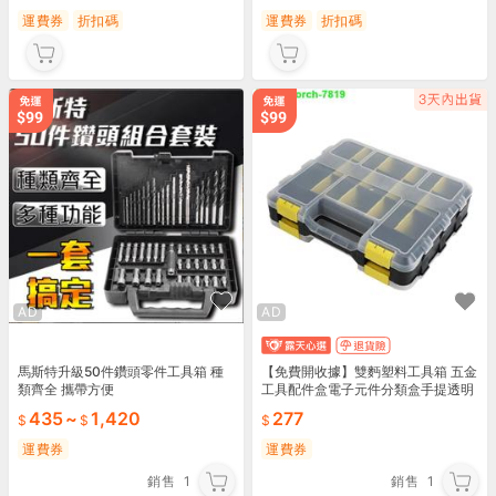
運費券
折扣碼
運費券
折扣碼
AD
AD
【免費開收據】雙麪塑料工具箱 五金
馬斯特升級50件鑽頭零件工具箱 種
工具配件盒電子元件分類盒手提透明
類齊全 攜帶方便
零件盒
277
435
~
1,420
運費券
運費券
銷售
1
銷售
1