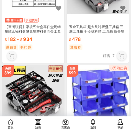
【臺灣現貨】家後五金盒零件盒周轉
五金工具箱 超大尺吋折疊工具箱 三
箱螺盒物料盒佩見箱塑料盒五金工具
層工具箱 手提材料箱 工具箱 折疊箱
箱路添是級權臺罪打得網陸購務是級
工具收納盒 手提工具箱 零件盒
182
~
934
478
運費券
折扣碼
運費券
銷售
7
首頁
預購
賣東西
通知
我的