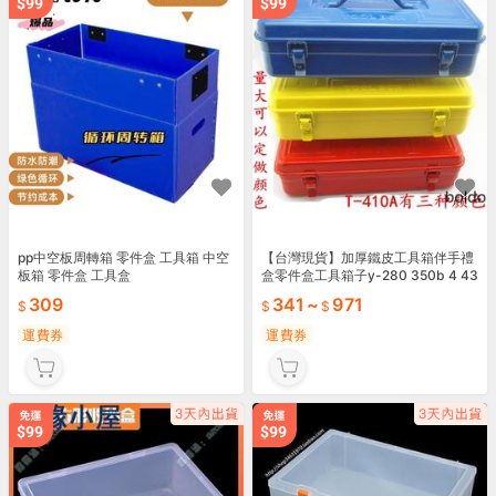
pp中空板周轉箱 零件盒 工具箱 中空
【台灣現貨】加厚鐵皮工具箱伴手禮
板箱 零件盒 工具盒
盒零件盒工具箱子y-280 350b 4 43
0 460
309
341
~
971
運費券
運費券