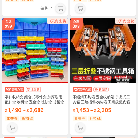
銷售
4
零件收納盒 組合式零件盒 加厚耐用
不鏽鋼工具箱 五金收納箱 手提式工
配件盒 物料盒 五金盒 螺絲盒 貨架盒
具箱 三層摺疊收納箱 工業級鐵皮箱
斜口設計 工具箱收納
家用多功能 附密碼鎖零件盒 加固型
1,490
~
2,686
1,453
~
2,205
運費券
折扣碼
運費券
折扣碼