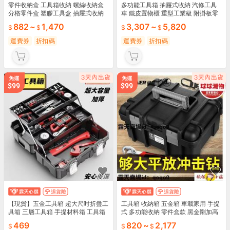
零件收納盒 工具箱收納 螺絲收納盒
多功能工具箱 抽屜式收納 汽修工具
分格零件盒 塑膠工具盒 抽屜式收納
車 鐵皮置物櫃 重型工業級 附掛板零
多格分類盒 五金配件收納
件盒 車庫維修收納 藍紅黑三色
882
~
1,470
3,307
~
5,820
運費券
折扣碼
運費券
折扣碼
【現貨】五金工具箱 超大尺吋折疊工
工具箱 收納箱 五金箱 車載家用 手提
具箱 三層工具箱 手提材料箱 工具箱
式 多功能收納 零件盒款 黑金剛加高
折疊箱 工具收納盒 手提工具箱 零件
肩帶兩件套
469
820
~
2,177
盒