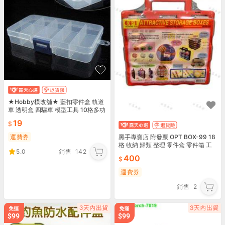
★Hobby模改舖★ 藍扣零件盒 軌道
車 透明盒 四驅車 模型工具 10格多功
能零件 收納盒 工具箱 10格零件收納
19
盒
運費券
黑手專賣店 附發票 OPT BOX-99 18
格 收納 歸類 整理 零件盒 零件箱 工
5.0
銷售
142
具箱 工具盒 收納盒 整理盒
400
運費券
銷售
2