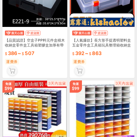
【品質認證】空盒子PP料元件盒積木
【人氣爆款】長方形手提透明塑料盒
收納盒零件盒工具箱塑膠盒加厚有帶
五金零件盒工具箱玩具整理箱收納盒
蓋
家用配件
386
~
507
392
~
863
運費券
運費券