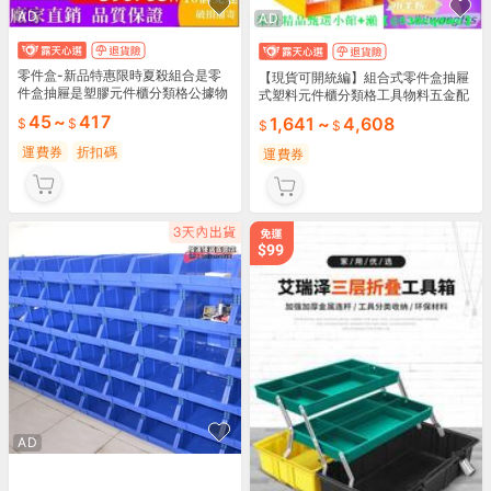
AD
AD
零件盒-新品特惠限時夏殺組合是零
【現貨可開統編】組合式零件盒抽屜
件盒抽屜是塑膠元件櫃分類格公據物
式塑料元件櫃分類格工具物料五金配
料五金配件收納盒20個起有優惠喔
件收納盒
45
~
417
1,641
~
4,608
運費券
折扣碼
運費券
AD