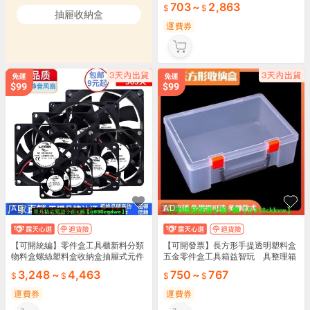
703
~
2,863
抽屜收納盒
運費券
AD
AD
【可開統編】零件盒工具櫃新料分類
【可開發票】長方形手提透明塑料盒
物料盒螺絲塑料盒收納盒抽屜式元件
五金零件盒工具箱益智玩 具整理箱
存儲盒子
樂高收納盒
3,248
~
4,463
750
~
767
運費券
運費券