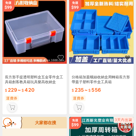
長方形手提透明塑料盒五金零件盒工
分格箱加蓋螺絲收納盒周轉箱長方形
具箱創客教具箱玩具樂高收納盒
帶蓋子塑料零件盒工具箱
229
~
420
235
~
556
運費券
運費券
大家都在搜