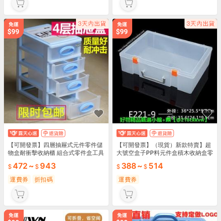
【可開發票】四層抽屜式元件零件儲
【可開發票】（現貨）新款特賣】超
物盒耐衝擊收納櫃 組合式零件盒工具
大號空盒子PP料元件盒積木收納盒零
箱套裝
件盒工具箱塑膠盒加厚有帶蓋
472
~
943
388
~
514
運費券
折扣碼
運費券