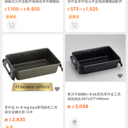
抽屜式元件盒配件收納盒零件櫃螺絲
零件盒零件箱元件盒收納櫃螺絲配件
盒工具盒
積木整理
1,100
~
4,925
573
~
1,525
運費券
運費券
東洋不銹鋼m-8 bk黑色零件盒工具
箱收納盒367x277x96mm
3,068
約
零件盒 m-8 mg toyo軍用綠色工具
箱合金鋼全新 日本
2,830
約
免運