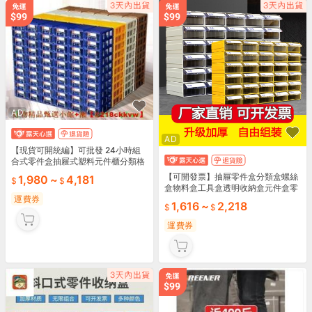
AD
AD
【現貨可開統編】可批發 24小時組
合式零件盒抽屜式塑料元件櫃分類格
工具物料五金配件收納盒
【可開發票】抽屜零件盒分類盒螺絲
1,980
~
4,181
盒物料盒工具盒透明收納盒元件盒零
件櫃
運費券
1,616
~
2,218
運費券