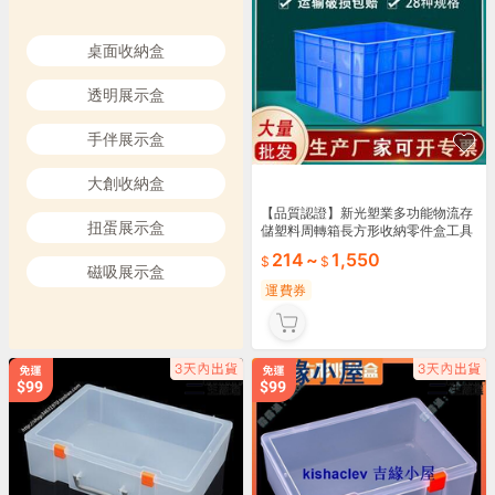
桌面收納盒
透明展示盒
手伴展示盒
大創收納盒
【品質認證】新光塑業多功能物流存
扭蛋展示盒
儲塑料周轉箱長方形收納零件盒工具
箱膠
214
~
1,550
磁吸展示盒
運費券