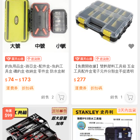
釣魚用品盒-路亞盒-配件盒-魚鉤工
【免費開收據】雙麪塑料工具箱 五金
具盒 磯釣盒 收納盒 零件盒 防水盒耐
工具配件盒電子元件分類盒手提透明
摔耐撞擊工具箱釣蝦溪釣池釣海釣盒
零件盒
74
~
173
277
魚鉤咬鉛別針盒
運費券
折扣碼
運費券
折扣碼
銷售
2
銷售
1