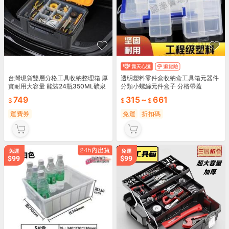
台灣現貨雙層分格工具收納整理箱 厚
透明塑料零件盒收納盒工具箱元器件
實耐用大容量 能裝24瓶350ML礦泉
分類小螺絲元件盒子 分格帶蓋
水 工具箱 零件盒 五金箱【ZR010
749
315
~
661
4】《約翰
運費券
免運
折扣碼