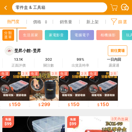
零件盒 & 工具箱
熱門度
價格
銷售量
新上架
篩選
分類
生活居家
家電影音
電腦電子
相機攝影
玩
選單
旻昇小館-旻昇
前往賣場
13.1K
302
99%
一日內回
正面評價
關注數
出貨及時率
露露通
免運
3天
免運
3天
免運
3天
免運
3天
150
299
150
150