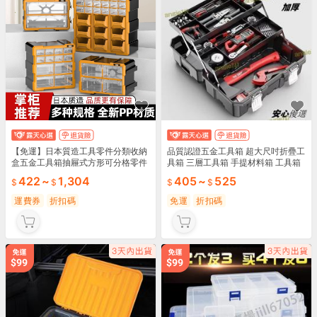
【免運】日本質造工具零件分類收納
品質認證五金工具箱 超大尺吋折疊工
盒五金工具箱抽屜式方形可分格零件
具箱 三層工具箱 手提材料箱 工具箱
盒
折疊箱 工具收納盒 手提工具箱 零件
422
~
1,304
405
~
525
盒
運費券
折扣碼
免運
折扣碼