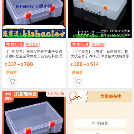
【可開發票】熱賣促銷長方形手提透
【可開發票】（現貨）新款特賣】超
明塑料盒五金零件盒工具箱玩具整理
大號空盒子PP料元件盒積木收納盒零
箱收納盒家用配件
件盒工具箱塑膠盒加厚有帶蓋
337
~
788
388
~
514
運費券
運費券
大家都在搜
小收納盒