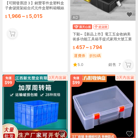
【可開發票證３】銘豐零件盒塑料盒
子倉儲貨架組合式元件盒塑料箱螺絲
盒零件收納盒
1,966
~
5,015
AD
下殺~【新品上市】電工五金收納美
術多功能工具箱手提式家用大號工業
級小學生工具盒
457
~
794
運費券
折扣碼
5.0
銷售
7