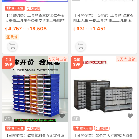
【品質認證】工具箱貨車防水鋁合金
【可開發票】【現貨】工具箱 綠林金
大車鐵工具箱半掛車皮卡車三輪鐵箱
剛工具箱 手提工具箱 電工工具箱 五
子加厚
金工具箱 工具收納箱 大容量 加高工
4,757
~
18,508
631
~
1,451
具箱 汽修收納
運費券
AD
AD
【可開發票】銘豐塑料盒五金零件盒
【可開發票】黑色加大抽屜式收納盒