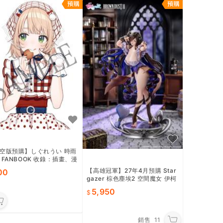
空版預購】しぐれうい 時雨
 FANBOOK 收錄：插畫、漫
對談
【高雄冠軍】27年4月預購 Star
00
gazer 棕色塵埃2 空間魔女 伊柯
利普斯 1/7 免訂金1024
5,950
銷售
11