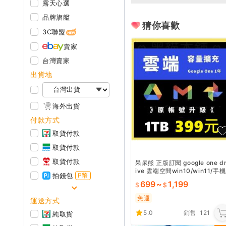
露天心選
品牌旗艦
猜你喜歡
3C聯盟
賣家
台灣賣家
出貨地
海外出貨
付款方式
取貨付款
取貨付款
取貨付款
呆呆熊 正版訂閱 google one d
ive 雲端空間win10/win11/手機
拍錢包
P幣
gemini youtube
699
~
1,199
免運
運送方式
5.0
銷售
121
純取貨