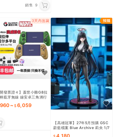
銷售
9
開發票證４】蓋世小雞G8拉
柄藍牙無線 線安卓三角洲行
區零dnf手遊原神NS
,960
~
6,059
【高雄冠軍】27年5月預購 GSC
蔚藍檔案 Blue Archive 莉央 1/7
免訂金0831
4,180