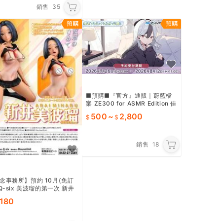
銷售
35
■預購■『官方』通販｜蔚藍檔
案 ZE300 for ASMR Edition 佳
世子 Ver.藍芽耳機。[0810]
500
~
2,800
銷售
18
念事務所】預約 10月(免訂
 Q-six 美波瑠的第一次 新井
瑠 1/6 日曬版
,180