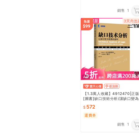
銷售
1
AD
【1.3萬人收藏】4912470|正
[圖書]缺口技術分析/讓缺口變為
股票的盈利/金融投資/股票/股票
572
入門/炒股/股市
運費券
銷售
1