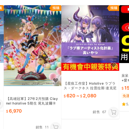
呆呆熊
+愛奇
【星痕工作室】Hololive ラプラ
in
1
ス・ダークネス 拉普拉斯·達克尼
斯 1st Album 專輯 La+ 拉普
620
~
2,080
免
【高雄冠軍】27年2月預購 Clay
nel hololive 5期生 尾丸波爾卡
5
1/7 免訂金0824
6,970
銷售
67
銷售
11