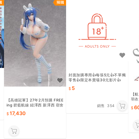
封面加購專用👍每張5元👍不單獨
零售👍限定本賣場30元影片👍
5
【航
羽衣
【高雄冠軍】27年2月預購 FREE
畫、
ing 碧藍航線 紐澤西 新澤西 宿舍
銷售
354
6
計劃Ver. 1/3 貨到付款免訂金09
17,430
21