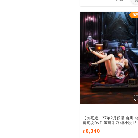
【御宅殿】27年2月預購 角川 
魔高校D×D 姬島朱乃 輕小說15
週年 1/6.5
8,340