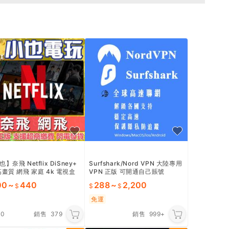
】奈飛 Netflix DiSney+
Surfshark/Nord VPN 大陸專用
高畫質 網飛 家庭 4k 電視盒
VPN 正版 可開通自己賬號
獨享 netfilx 會員
00
~
440
288
~
2,200
免運
.0
銷售
379
銷售
999+