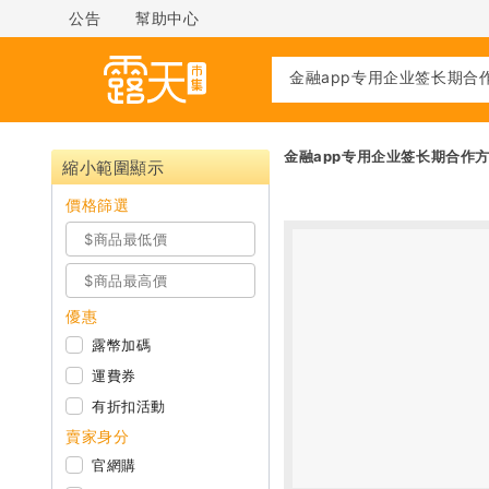
公告
幫助中心
金融app专用企业签长期合作方案
縮小範圍顯示
價格篩選
優惠
露幣加碼
運費券
有折扣活動
賣家身分
官網購