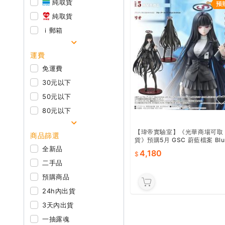
純取貨
純取貨
ｉ郵箱
運費
免運費
30元以下
50元以下
80元以下
【瑋帝實驗室】《光華商場可取
商品篩選
貨》預購5月 GSC 蔚藍檔案 Blu
e Archive 莉央 1/7
全新品
4,180
二手品
預購商品
24h內出貨
3天內出貨
一抽露魂