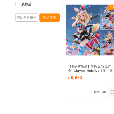
競標品
清除所有條件
開始篩選
【怨念事務所】預約 2月(免訂
金) Claynel Hololive 5期生 尾
丸波爾卡 1/7 0823
6,970
銷售
39