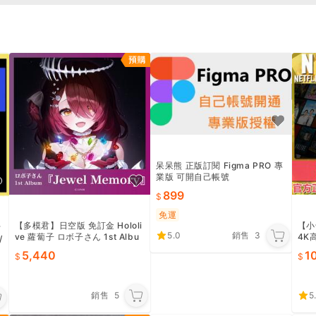
呆呆熊 正版訂閱 Figma PRO 專
業版 可開自己帳號
899
免運
【多模君】日空版 免訂金 Hololi
【小也
r
5.0
銷售
3
ve 蘿蔔子 ロボ子さん 1st Albu
4K
/
m『Jewel Memory』 專輯CD
保固 
5,440
1
銷售
5
5