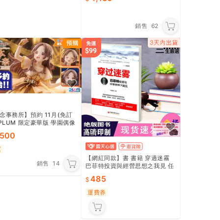
銷售
62
念事務所】預約 11月(免訂
 PLUM 限定豪華版 學園偶像
 倉本千奈 1/7 附替換表情 0
AD
,500
運
【網紅同款】書 書籍 穿過迷霧
銷售
14
巴菲特投資與經營思想之我見 任
俊傑 中國經濟出版社
485
運費券