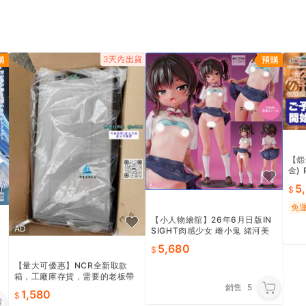
【怨
金)
大師
5
816
免
【小人物繪舘】26年6月日版IN
AD
SIGHT肉感少女 雌小鬼 緒河美
羽 緒河みう死庫水日曬版1/5 18
5,680
禁PMMA成品
【量大可優惠】NCR全新取款
箱，工廠庫存貨，需要的老板帶
銷售
5
走！售出不退不換！ 感興趣的話
1,580
點“我想要”和我吧～