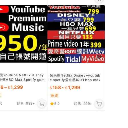
Youtube Netflix Disney
呆呆熊Netflix Disney+youtub
藝HBO Max Spotify gem
e spotify愛奇藝iQlYl hbo max
i 4K共享獨享會員
music 4K會員
58
~
1,299
158
~
1,299
運
免運
.0
銷售
999+
5.0
銷售
999+