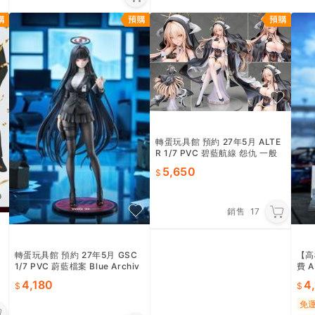
轉蛋玩具館 預約 27年5月 ALTE
R 1/7 PVC 碧藍航線 怨仇 一般
版 超商付款免訂金
5,650
銷售
17
轉蛋玩具館 預約 27年5月 GSC
【高
西
1/7 PVC 蔚藍檔案 Blue Archiv
費 
e 莉央 超商付款免訂金
車女郎
4,180
4
免