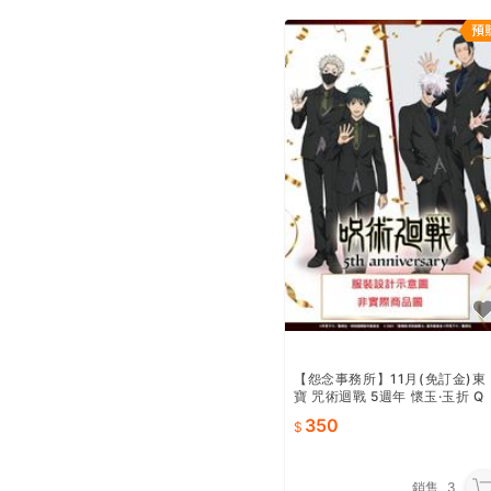
【怨念事務所】11月(免訂金)東
寶 咒術迴戰 5週年 懷玉·玉折 Q
版軟軟麻糬布偶坐姿娃 夏油傑 
350
裝ver
銷售
3