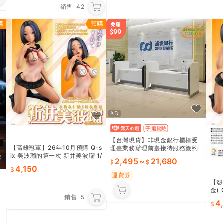
銷售
42
AD
【台灣現貨】非現金銀行櫃檯受
【高雄冠軍】26年10月預購 Q-s
理臺業務辦理前臺接待服務籤約
ix 美波瑠的第一次 新井美波瑠 1/
臺理財辦公桌烤漆
2,495
~
21,680
6 日曬版 免訂金0725★
4,150
運費券
【怨
金)
惡
銷售
5
美波
4