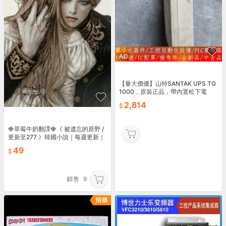
AD
【量大價優】山特SANTAK UPS TG
1000，原裝正品，帶內置松下電
池。設備上拆 ，成色壹般，外殼有使
2,814
用痕跡，電
🍓草莓牛奶翻譯🍓《 被遺忘的原野 /
更新至277 》韓國小說｜每週更新｜
包完結🍓
49
銷售
9