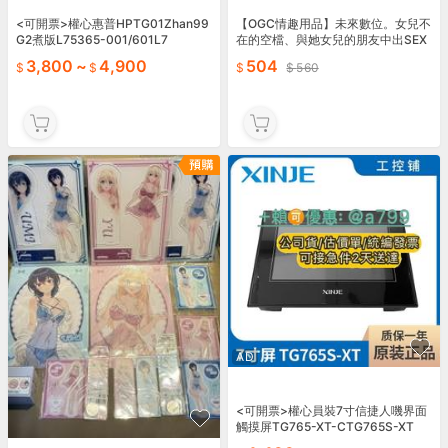
<可開票>權心惠普HPTG01Zhan99
【OGC情趣用品】未來數位。女兒不
G2煮版L75365-001/601L7
在的空檔、與她女兒的朋友中出SEX
暗地做了個爽 同人 A漫 202607290
3,800
~
4,900
504
560
4
AD
<可開票>權心員裝7寸信捷人嘰界面
觸摸屏TG765-XT-CTG765S-XT