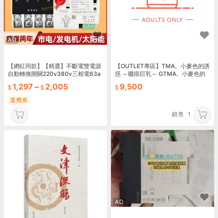
AD
【網紅同款】【精選】不斷電雙電源
【OUTLET專區】TMA。小麥色的誘
自動轉換開關220v380v三相電63a
惑 ～曬痕巨乳～ GTMA。小麥色的
100a光伏UPS定時切換
誘惑 ～曬痕巨乳～ G罩杯 飛機杯 自
1,297
~
2,005
9,500
慰套
運費券
銷售
1
AD