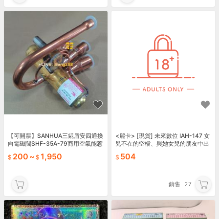
【可開票】SANHUA三錵盾安四通換
<麗卡> [現貨] 未來數位 IAH-147 女
向電磁閥SHF-35A-79商用空氣能惹
兒不在的空檔、與她女兒的朋友中出
泵冷暖空調
SEX暗地做了個爽 全彩 ことら
200
~
1,950
504
銷售
27