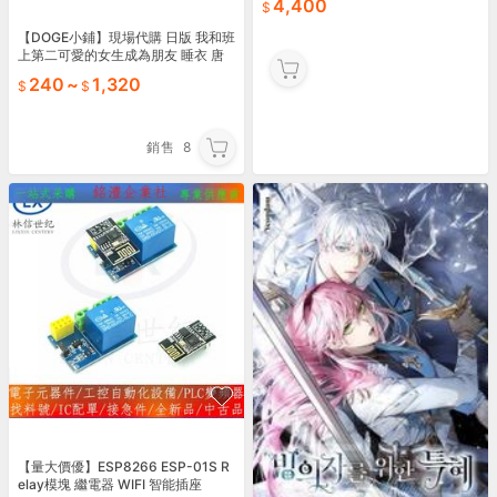
4,400
【DOGE小鋪】現場代購 日版 我和班
上第二可愛的女生成為朋友 睡衣 唐
吉訶德 立牌 徽章 吊飾 朝凪海 天海夕
240
~
1,320
0710
銷售
8
【量大價優】ESP8266 ESP-01S R
elay模塊 繼電器 WIFI 智能插座