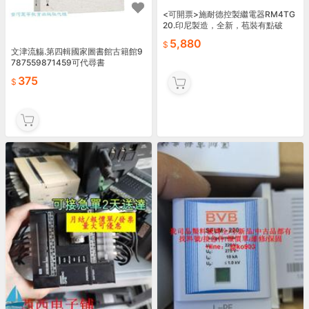
<可開票>施耐德控製繼電器RM4TG
20.印尼製造，全新，苞裝有點破
5,880
文津流觴.第四輯國家圖書館古籍館9
787559871459可代尋書
375