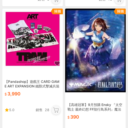
【Pandashop】遊戲王 CARD GAM
E ART EXPANSION 鐵獸式擊滅兵裝
"Mouser" 套裝商品
3,990
【高雄冠軍】9月預購 Ensky 『太空
戰士 最終幻想 FF陸行鳥系列』魔法
5.0
銷售
28
風雲會卡套包 史畢拉的希望優娜 07
390
06⚫★