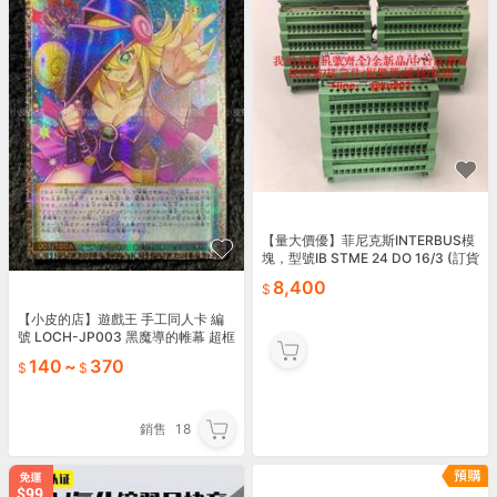
【量大價優】菲尼克斯INTERBUS模
塊，型號IB STME 24 DO 16/3 (訂貨
號2754943)和IB
8,400
【小皮的店】遊戲王 手工同人卡 編
號 LOCH-JP003 黑魔導的帷幕 超框
白鑽《OCG 代牌》
140
~
370
銷售
18