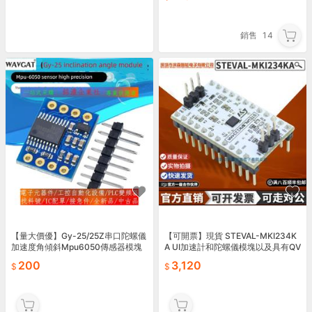
銷售
14
【量大價優】Gy-25/25Z串口陀螺儀
【可開票】現貨 STEVAL-MKI234K
加速度角傾斜Mpu6050傳感器模塊
A UI加速計和陀螺儀模塊以及具有QV
AR 原裝
200
3,120