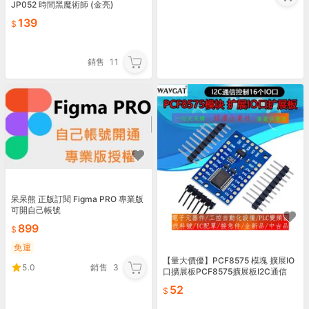
JP052 時間黑魔術師 (金亮)
139
銷售
11
呆呆熊 正版訂閱 Figma PRO 專業版
可開自己帳號
899
免運
【量大價優】PCF8575 模塊 擴展IO
5.0
銷售
3
口擴展板PCF8575擴展板I2C通信
52