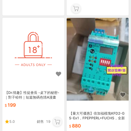
【Dr.情趣】性徒會長 -桌下的秘密-
｜對子哈特｜短篇無碼色情A漫畫
199
【量大可優惠】倍加福模塊KFD2-G
S-Ex1，FPEPPERL+FUCHS，全新
5.0
銷售
19
原裝正品庫存，未使用
880