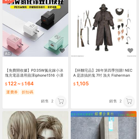
AD
【免費開收據】PD35W氮化鎵小冰
【杯麵宅品】26年第四季預購! NEC
塊充電器適用蘋淉iphone1516 小淉
A 是誰搞的鬼 7吋 漁夫 Fisherman
凍3C認證
可動公仔
122
~
164
1,105
運費券
折扣碼
銷售
2
銷售
2