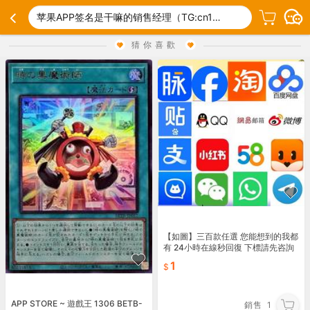
苹果APP签名是干嘛的销售经理（TG:cn17883）.ups
猜你喜歡
【如圖】三百款任選 您能想到的我都
有 24小時在線秒回復 下標請先咨詢
1
APP STORE ~ 遊戲王 1306 BETB-
銷售
1