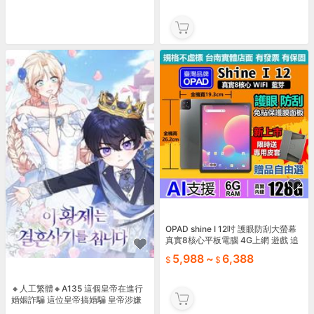
OPAD shine I 12吋 護眼防刮大螢幕
真實8核心平板電腦 4G上網 遊戲 追
劇可投大螢幕店面一年保固可長期配
5,988
~
6,388
合
🔸人工繁體🔸A135 這個皇帝在進行
婚姻詐騙 這位皇帝搞婚騙 皇帝涉嫌
婚姻詐欺 韓國 小說