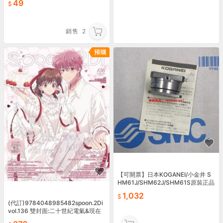
49
銷售
2
【可開票】日本KOGANEI/小金井 S
HM61J/SHM62J/SHM61S原裝正品
柔性模塊 現貨
1,032
(代訂)9784048985482spoon.2Di
vol.136 雙封面:二十世紀電氣&現在
的是哪一個多聞！ 附海報