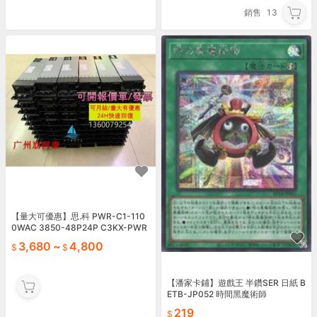
銷售
13
【量大可優惠】思.科 PWR-C1-110
0WAC 3850-48P24P C3KX-PWR
-1100WAC 3560X
3,680
~
4,800
【潘家卡鋪】遊戲王 半鑽SER 日紙 B
ETB-JP052 時間黑魔術師
219