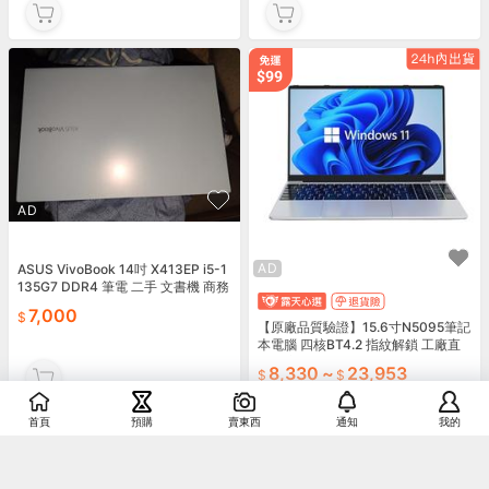
AD
AD
ASUS VivoBook 14吋 X413EP i5-1
135G7 DDR4 筆電 二手 文書機 商務
機 輕薄
7,000
【原廠品質驗證】15.6寸N5095筆記
本電腦 四核BT4.2 指紋解鎖 工廠直
發跨境 laptop
8,330
~
23,953
運費券
首頁
預購
賣東西
通知
我的