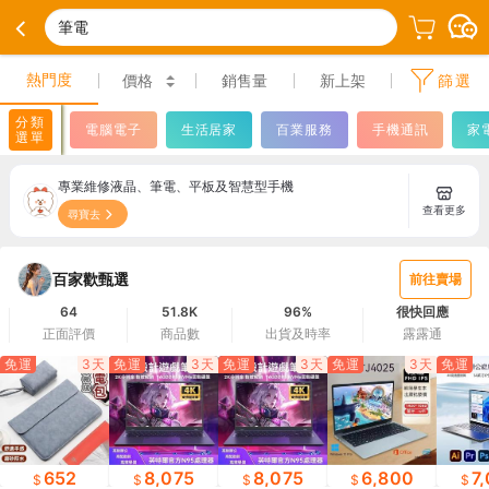
筆電
熱門度
價格
銷售量
新上架
篩選
分類
電腦電子
生活居家
百業服務
手機通訊
家
選單
專業維修液晶、筆電、平板及智慧型手機
查看更多
尋寶去
百家歡甄選
前往賣場
64
51.8K
96%
很快回應
正面評價
商品數
出貨及時率
露露通
免運
3天
免運
3天
免運
3天
免運
3天
免運
652
8,075
8,075
6,800
7