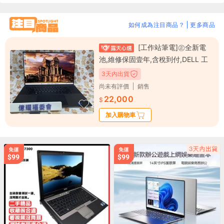
如何成為注目商品？
更多商品
[工作站筆電]㊣全新電
池,維修保固壹年,含稅到付,DELL 工
作站 5570 12代 i7,32GB,SSD
3天內出貨
尚未有評價
銷售
22,000
加入購物車