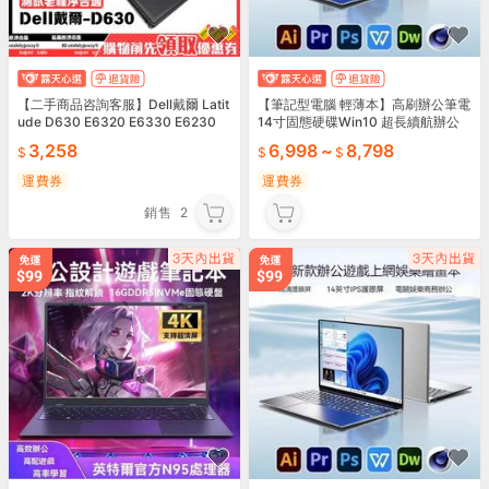
【二手商品咨詢客服】Dell戴爾 Latit
【筆記型電腦 輕薄本】高刷辦公筆電
ude D630 E6320 E6330 E6230
14寸固態硬碟Win10 超長續航辦公
戴爾二手筆電/0329
娛樂 高性價比熱賣筆電 辦公學習 高
3,258
6,998
~
8,798
效必備
運費券
運費券
銷售
2