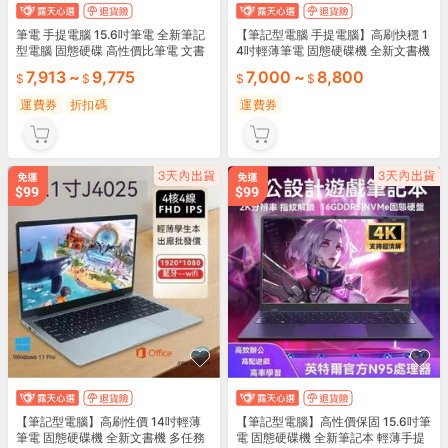
筆電 手提電腦 15.6吋筆電 全新筆記
【筆記型電腦 手提電腦】高刷快穩 1
型電腦 固態硬碟 高性價比筆電 文書
4吋輕薄筆電 固態硬碟機 全新文書機
筆電 學生筆電 辦公娛樂學習
高刷螢幕 多任務娛樂 超長續航WIN1
7,913
~
9,775
7,000
~
8,800
0 辦公娛樂學習 2024熱賣保固必備
運費券
折扣碼
運費券
【筆記型電腦】高刷性價 14吋輕薄
【筆記型電腦】高性價保固 15.6吋筆
筆電 固態硬碟機 全新文書機 多任務
電 固態硬碟機 全新筆記本 輕薄手提