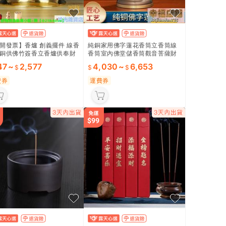
開發票】香爐 創義擺件 線香
純銅家用佛字蓮花香筒立香筒線
銅供佛竹簽香立香爐供奉財
香筒室內佛堂儲香筒觀音菩薩財
香爐家用檀香爐香薰爐佛具
神爺
47
~
2,577
4,030
~
6,653
費券
運費券