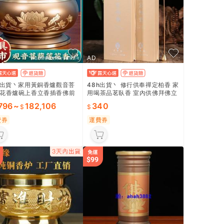
AD
h出貨丶家用黃銅香爐觀音菩
48h出貨丶 修行供奉禪定柏香 家
花香爐碗上香立香插香佛前
用喝茶品茗臥香 室內供佛拜佛立
供佛室內
香
,796
~
182,106
340
費券
運費券