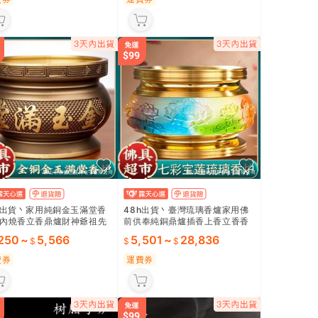
h出貨丶家用純銅金玉滿堂香
48h出貨丶臺灣琉璃香爐家用佛
內燒香立香鼎爐財神爺祖先
前供奉純銅鼎爐插香上香立香香
碗仙家供佛
爐碗七彩室內
,250
~
5,566
5,501
~
28,836
費券
運費券