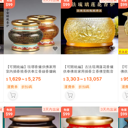
【可開統編】琺瑯香爐供佛家用
【可開統編】古法琉璃蓮花香爐
【可
室內插香燒香供奉立香線香爐碗
供奉佛前家用插香立香佛堂觀音
佛供
敬供神爐
香薰爐室內復古
銅香
1,629
~
5,275
3,303
~
13,057
9
運費券
折扣碼
運費券
折扣碼
運