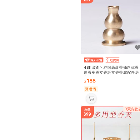
48h出貨丶純銅葫蘆香插迷你香
道香座香立香託立香香爐配件居
家線香臥香盤香
188
運費券