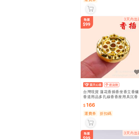
台灣現貨 蓮花香插香坐香立香爐
香道用品多孔線香香座用具沉香
9孔紐扣圓形
166
運費券
折扣碼