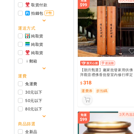
取貨付款
拍錢包
P幣
運送方式
純取貨
純取貨
純取貨
ｉ郵箱
【朗月甄選】廠家批發家用供佛
拜觀音禮佛香批發室內修行禪定
運費
喝猹竹簽香立香
318
免運費
運費券
折扣碼
30元以下
50元以下
80元以下
商品篩選
全新品