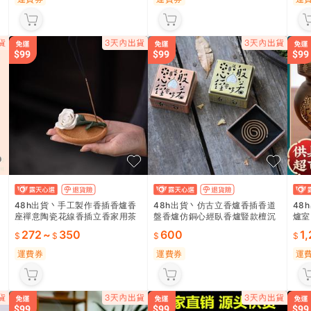
48h出貨丶手工製作香插香爐香
48h出貨丶仿古立香爐香插香道
48
座禪意陶瓷花線香插立香家用茶
盤香爐仿銅心經臥香爐豎款檀沉
爐室
室裝飾薰香擺件
香筒香坐香座盒
上香
272
~
350
600
1
運費券
運費券
運