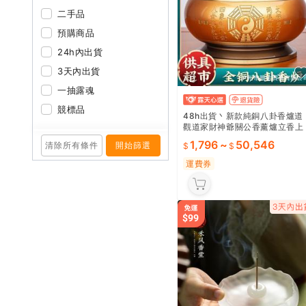
二手品
預購商品
24h內出貨
3天內出貨
AD
一抽露魂
競標品
48h出貨丶新款純銅八卦香爐道
觀道家財神爺關公香薰爐立香上
香燒香的鼎爐碗
1,796
~
50,546
清除所有條件
開始篩選
運費券