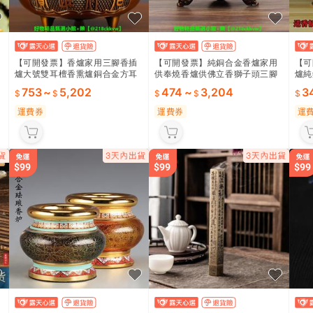
【可開發票】香爐家用三腳香插
【可開發票】純銅合金香爐家用
【可
爐大號雙耳檀香熏爐銅合金方耳
供奉燒香爐供佛立香獅子頭三腳
爐純
燒香立香線香爐
爐古銅三足香爐
神燒
753
~
5,202
474
~
3,204
3
運費券
運費券
運