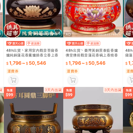
AD
AD
AD
48h出貨丶家用室內觀音菩薩香
48h出貨丶臺灣黃銅景泰藍香爐
48
爐純銅蓮花香薰爐插香立香上香
佛堂佛前觀音蓮花香碗上香燒香
薩蓮
大號佛前銅鼎爐
立香的大號鼎爐
鼎爐
1,796
~
50,546
1,796
~
50,546
1
運費券
運費券
運