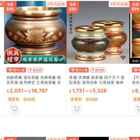
純銅香爐 蓮花香爐 供佛香爐 觀
香爐 供佛爐 插香爐 四寸五寸 藍
【可
音菩薩 家用佛堂 立香插香爐 含
彩黃彩 家用供奉 立香線香 敬神
香供
稅可開統編
爐 琺琅工藝
八卦
2,051
~
18,787
1,731
~
5,326
8
運費券
折扣碼
運費券
折扣碼
運