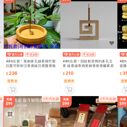
48h出貨丶黃銅多孔線香插竹製
48h出貨丶回紋創意簡約多孔立
48
託盤可拆卸立香座線沉香盤香無
香 線香線香插黃銅香座香爐家居
器擺
粘性多用薰香爐
擺件香盤託
脂香
236
210
3
運費券
運費券
運