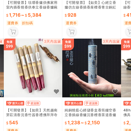
【可開發票】琺瑯香爐供佛家用
【可開發票】【如奕】心經立香
【可
室內插香燒香供奉立香線香爐碗
爐仿古線香插香座檀香青古銅紅
線香
購
敬供神爐
香道創意沈香香薰家用室內
香爐
1,716
~
5,384
928
4
運費券
折扣碼
運費券
運
【可開發票】【如奕】天然越南
純銅燒藍心經儲香盒香筒鏤空香
48
芽莊清香沈香竹簽香禮佛拜拜寺
立香插線香爐沉香檀香茶道香爐
佛具
廟祭祖立香功課竹簽香供奉
便攜
立香
545
1,238
~
2,150
2
運費券
運費券
運