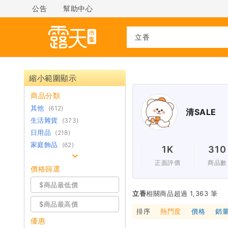
公告
幫助中心
縮小範圍顯示
商品分類
其他
(612)
清SALE
生活雜貨
(373)
日用品
(218)
家庭飾品
(62)
1K
310
正面評價
商品數
價格篩選
立香
相關商品超過 1,363 筆
排序
熱門度
價格
銷
優惠