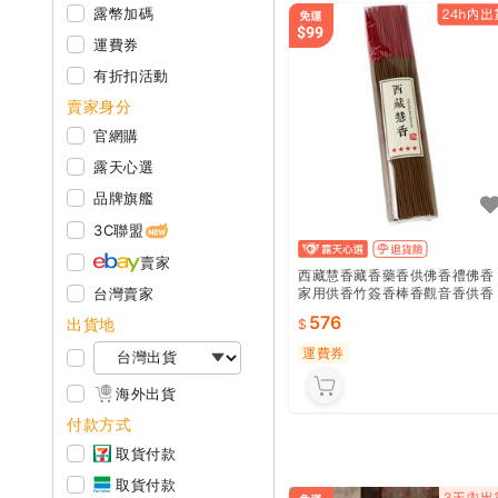
露幣加碼
運費券
有折扣活動
賣家身分
官網購
露天心選
品牌旗艦
3C聯盟
賣家
西藏慧香藏香藥香供佛香禮佛香
家用供香竹簽香棒香觀音香供香
台灣賣家
立香
576
出貨地
運費券
海外出貨
付款方式
取貨付款
取貨付款