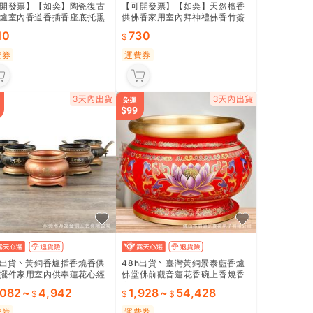
開發票】【如奕】陶瓷復古
【可開發票】【如奕】天然檀香
爐室內香道香插香座底托熏
供佛香家用室內拜神禮佛香竹簽
立香爐供奉擺件托盤
立香觀音香財神香平安香
10
730
費券
運費券
h出貨丶黃銅香爐插香燒香供
48h出貨丶臺灣黃銅景泰藍香爐
擺件家用室內供奉蓮花心經
佛堂佛前觀音蓮花香碗上香燒香
爐
立香的大號鼎爐
,082
~
4,942
1,928
~
54,428
費券
運費券