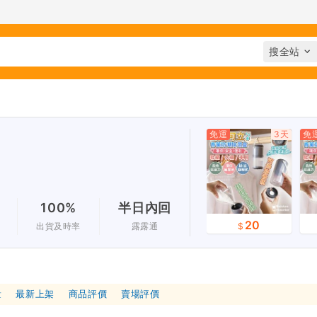
免運
3天
免
100%
半日內回
20
出貨及時率
露露通
量
最新上架
商品評價
賣場評價