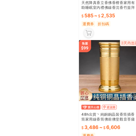
天然降真香立香佛香檀香家用有
助睡眠室內禮佛線香沈香竹簽拜
拜香 露天市集 全臺最大的網路
585
~
2,535
物市集
運費券
折扣碼
AD
48h出貨丶純銅銅晶裝香筒插香
筒家用線香筒佛前佛堂觀音菩薩
放香立香儲香筒
3,486
~
6,606
運費券