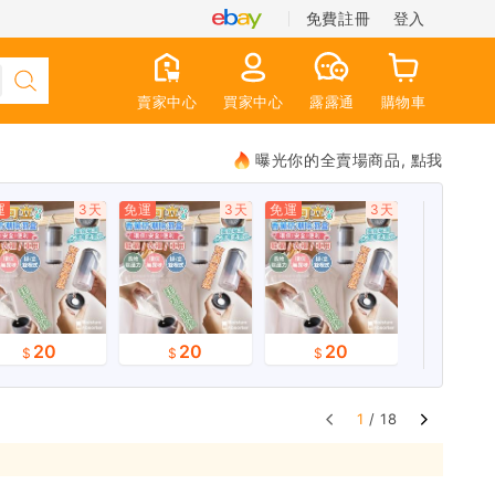
免費註冊
登入
賣家中心
買家中心
露露通
購物車
曝光你的全賣場商品, 點我
運
3天
免運
3天
免運
3天
20
20
20
1
/ 18