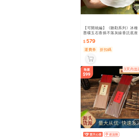
【可開統編】《聽勸系列》冰種
墨碟玉石香插不落灰線香託底座
創意插香盤立香爐
579
運費券
折扣碼