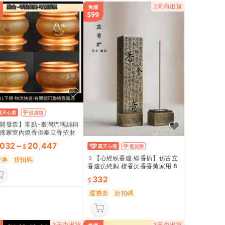
開發票】零點-臺灣琉璃純銅
佛家室內燒香供奉立香招財
道家香碗【滿額免運】
,032
~
20,447
🏺【心經臥香爐 線香插】仿古立
費券
折扣碼
香爐仿純銅 檀香沉香香薰家用 8
折特惠🔥
332
運費券
折扣碼