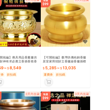
開統編】佛具用品香薰爐供
【可開統編】臺灣供佛純銅香爐
財神有求必應立香插香燒香
居室家用招財立香爐線香爐插檀
爐純銅爐包郵
香爐仿古室內擺件
59
~
8,549
5,285
~
13,035
費券
折扣碼
運費券
折扣碼