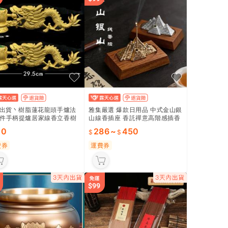
h出貨丶樹脂蓮花龍頭手爐法
雅集嚴選 爆款日用品 中式金山銀
件手柄提爐居家線香立香樹
山線香插座 香託禪意高階感插香
座手爐
盤 茶室擺件 香薰爐 立香器
10
286
~
450
費券
運費券