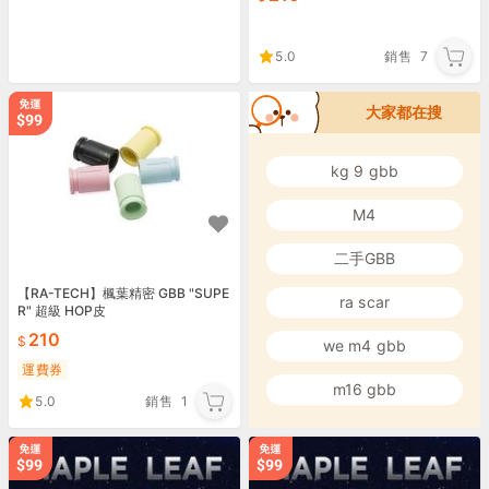
5.0
銷售
7
大家都在搜
kg 9 gbb
M4
二手GBB
【RA-TECH】楓葉精密 GBB "SUPE
ra scar
R" 超級 HOP皮
210
we m4 gbb
運費券
m16 gbb
5.0
銷售
1