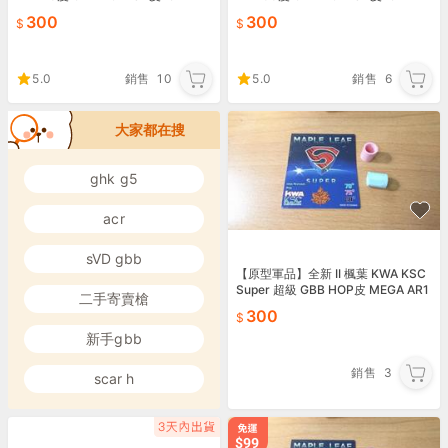
UI VSR10 / VFC
UI VSR10 / VFC
300
300
5.0
銷售
10
5.0
銷售
6
大家都在搜
ghk g5
acr
sVD gbb
【原型軍品】全新 II 楓葉 KWA KSC
Super 超級 GBB HOP皮 MEGA AR1
二手寄賣槍
5 M4 AR10
300
新手gbb
銷售
3
scar h