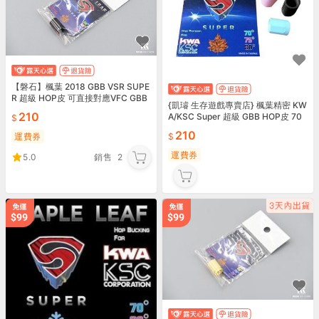
【磐石】楓葉 2018 GBB VSR SUPE
R 超級 HOP皮 可直接對應VFC GBB
{凱璿 生存遊戲專賣店} 楓葉精密 KW
R 黑色80度-H06S80
210
A/KSC Super 超級 GBB HOP皮 70
75 80 度
210
運費券
運費券
5.0
銷售
2