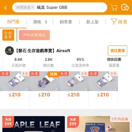
楓葉 Super GBB
休閒旅遊
熱門度
價格
銷售量
新上架
篩選
分類
戶外休閒用品
選單
【磐石 生存遊戲專賣】Airsoft
前往賣場
8.6K
2.8K
95%
很快回應
正面評價
關注數
出貨及時率
露露通
免運
3天
免運
免運
3天
免運
3天
210
210
210
210