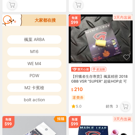
大家都在搜
楓葉 ARBA
M16
WE M4
PDW
【狩獵者生存專賣】楓葉精密 2018
GBB VSR "SUPER" 超級HOP皮 可
直接對應VFC GBBR-60度
M2 卡賓槍
210
運費券
bolt action
5.0
銷售
3