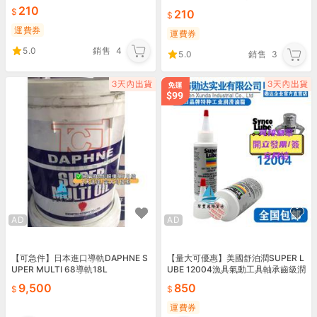
直接對應VFC GBBR-70度
4 瓦斯槍））H04S1
210
210
運費券
運費券
5.0
銷售
4
5.0
銷售
3
AD
AD
【可急件】日本進口導軌DAPHNE S
【量大可優惠】美國舒泊潤SUPER L
UPER MULTI 68導軌18L
UBE 12004漁具氣動工具軸承齒級潤
滑脂
9,500
850
運費券