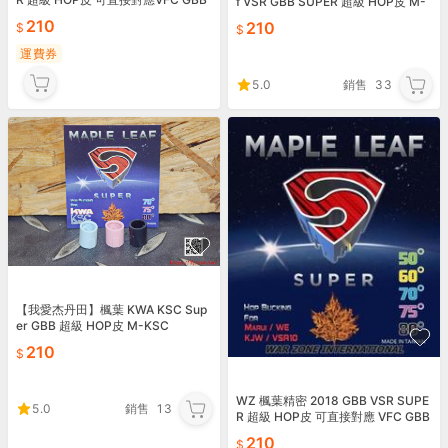
f VSR GBB SUPER 超級 HOP皮 M-
R 綠色50度-MLH06S50
H06S
210
210
運費券
5.0
銷售
33
【我愛杰丹田】楓葉 KWA KSC Sup
er GBB 超級 HOP皮 M-KSC
210
WZ 楓葉精密 2018 GBB VSR SUPE
5.0
銷售
13
R 超級 HOP皮 可直接對應 VFC GBB
R
210