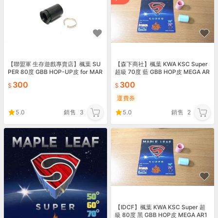
【森下商社】楓葉 KWA KSC Super
【聯盟軍 生存遊戲專賣店】楓葉 SU
超級 70度 藍 GBB HOP皮 MEGA AR
PER 80度 GBB HOP-UP皮 for MAR
15 M4 13379
UI VSR10 / VFC
300
300
運費券
5.0
銷售
2
5.0
銷售
3
【IDCF】楓葉 KWA KSC Super 超
級 80度 黑 GBB HOP皮 MEGA AR1