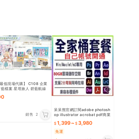
最低現場代購】 C108 企業
蔚藍檔案 星塔旅人 碧藍航線
ン魂 Bang Dream! Holol
00
呆呆熊官網訂閱adobe photosh
銷售
2
op illustrator acrobat pdf商業
win10 11/mac
1,399
~
3,980
免運