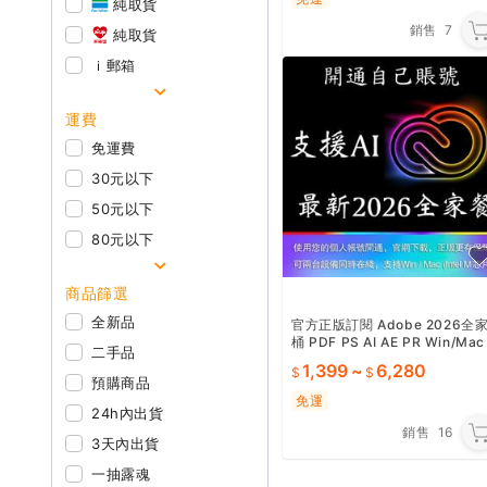
純取貨
銷售
7
純取貨
ｉ郵箱
運費
免運費
30元以下
50元以下
80元以下
商品篩選
全新品
官方正版訂閱 Adobe 2026全
桶 PDF PS AI AE PR Win/Mac
二手品
開通老闆自己賬號
1,399
~
6,280
預購商品
免運
24h內出貨
銷售
16
3天內出貨
一抽露魂