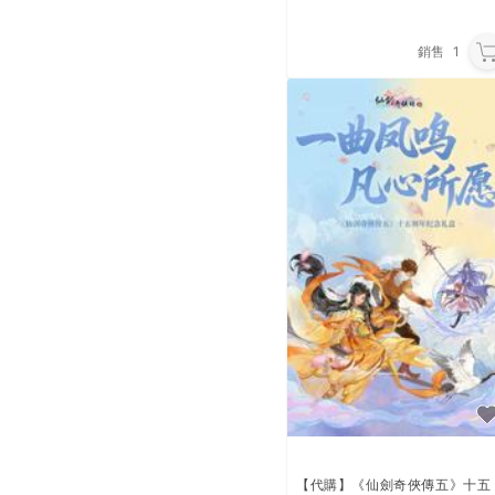
銷售
1
【代購】《仙劍奇俠傳五》十五