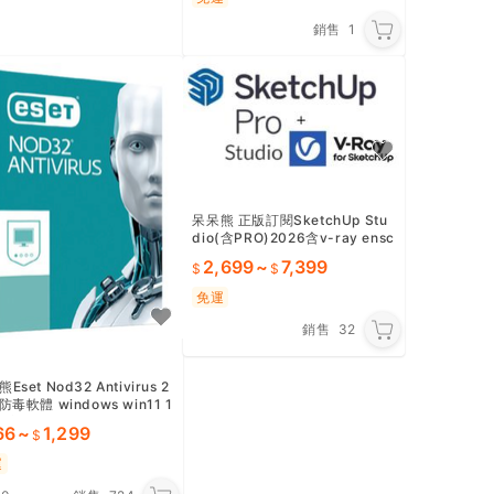
銷售
1
呆呆熊 正版訂閱SketchUp Stu
dio(含PRO)2026含v-ray ensc
pae win10 11/mac
2,699
~
7,399
免運
銷售
32
Eset Nod32 Antivirus 2
防毒軟體 windows win11 1
7 8序號key金鑰
66
~
1,299
運