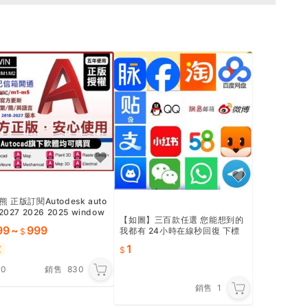
 正版訂閱Autodesk auto
2027 2026 2025 window
【如圖】三百款任選 您能想到的
in10 11 mac
99
~
999
我都有 24小時在線秒回復 下標
請先咨詢
1
運
.0
銷售
830
銷售
1