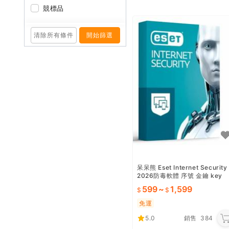
競標品
清除所有條件
開始篩選
呆呆熊 Eset Internet Security
2026防毒軟體 序號 金鑰 key
599
~
1,599
免運
5.0
銷售
384