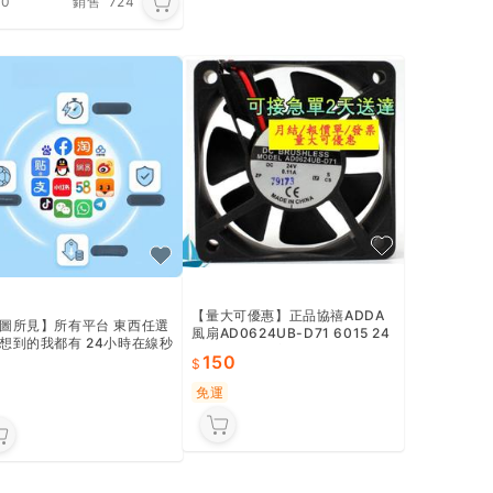
.0
銷售
724
【量大可優惠】正品協禧ADDA
圖所見】所有平台 東西任選
風扇AD0624UB-D71 6015 24
想到的我都有 24小時在線秒
V 0.11A 源風扇
150
 下標請先咨詢
免運