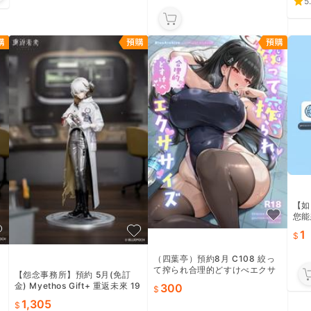
5
【如
您能
回復
1
（四葉亭）預約8月 C108 絞っ
て搾られ合理的どすけべエクサ
【怨念事務所】預約 5月(免訂
サイズ クマ作民三
金) Myethos Gift+ 重返未來 19
300
99 兔毛手袋 1/8 1011
1,305