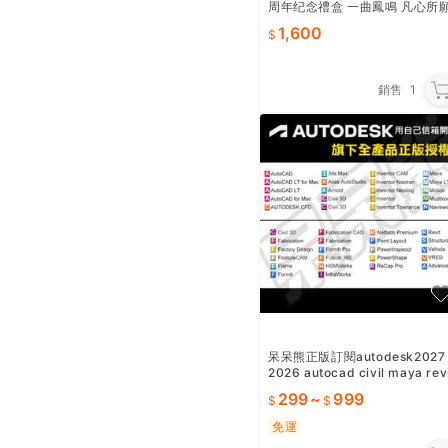
周年纪念禮盒 一曲鳳鳴 凡心所
1,600
銷售
1
呆呆熊正版訂閱autodesk2027
2026 autocad civil maya rev
t ‌inventor
299
~
999
免運