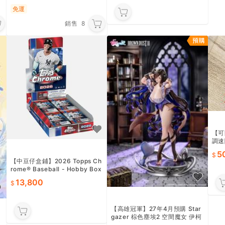
免運
銷售
8
【可
調速閥
5
【中豆仔盒鋪】2026 Topps Ch
rome® Baseball - Hobby Box
大谷翔平球員卡盒 保一簽
13,800
【高雄冠軍】27年4月預購 Star
gazer 棕色塵埃2 空間魔女 伊柯
利普斯 1/7 免訂金1024