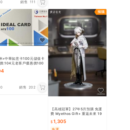
.0
銷售
111
神>中華如意卡100元儲值卡
價:104元老客戶優惠價100
需先露露通詢問))
04
.0
銷售
202
【高雄冠軍】27年5月預購 免運
費 Myethos Gift+ 重返未來 19
99 兔毛手袋 1/8 免訂金1011
1,305
免運