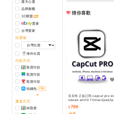
露天心選
品牌旗艦
猜你喜歡
3C聯盟
賣家
台灣賣家
出貨地
海外出貨
付款方式
取貨付款
取貨付款
取貨付款
拍錢包
P幣
呆呆熊 正版訂閱 capcut pro w
ndows win10 11/mac/ipad/ip
運送方式
hone/手機/安桌
799
純取貨
免運