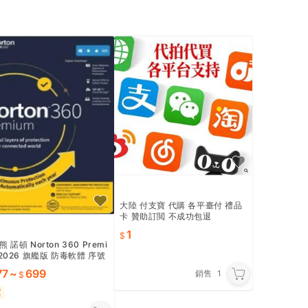
大陸 付支寶 代購 各平臺付 禮品
卡 贊助訂閲 不成功包退
1
 諾頓 Norton 360 Premi
 2026 旗艦版 防毒軟體 序號
 key 台版 不用VPN
77
~
699
銷售
1
運