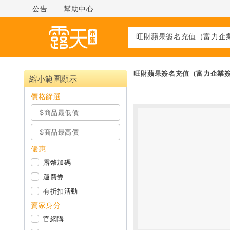
公告
幫助中心
旺財蘋果簽名充值（富力企業簽名商
縮小範圍顯示
價格篩選
優惠
露幣加碼
運費券
有折扣活動
賣家身分
官網購