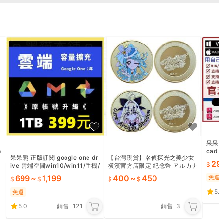
呆呆熊
cad
呆呆熊 正版訂閱 google one dr
【台灣現貨】名偵探光之美少女
s w
2
ive 雲端空間win10/win11/手機/
橫濱官方店限定 紀念幣 アルカナ
gemini youtube
シャドウ エクレール 森亜るるか
699
~
1,199
400
~
450
免
帆羽くれあ
i
5
免運
5.0
銷售
121
銷售
3