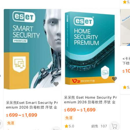
5
<卡
下標
元(
1
5
呆呆熊 Eset Home Security Pr
emium 2026 防毒軟體 序號 金
呆呆熊Eset Smart Security Pr
鑰 key
emium 2026 防毒軟體 序號 金
699
~
1,699
鑰 key
699
~
1,699
免運
免運
5.0
銷售
107