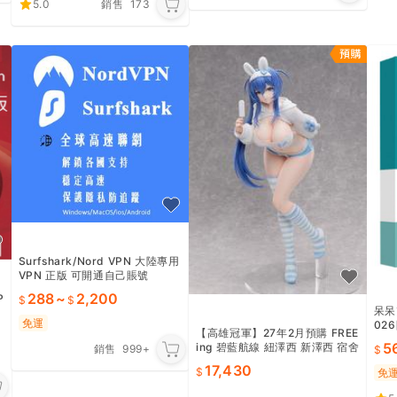
5.0
銷售
173
Surfshark/Nord VPN 大陸專用
VPN 正版 可開通自己賬號
288
~
2,200
P
呆呆熊
免運
026
【高雄冠軍】27年2月預購 FREE
0 
5
ing 碧藍航線 紐澤西 新澤西 宿舍
銷售
999+
計劃Ver. 1/3 貨到付款免訂金09
17,430
免
21