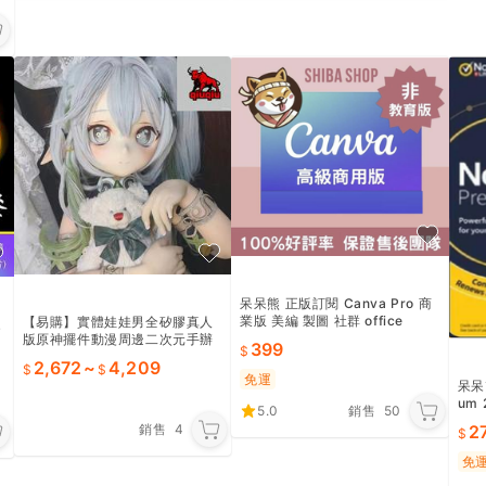
呆呆熊 正版訂閱 Canva Pro 商
業版 美編 製圖 社群 office
【易購】實體娃娃男全矽膠真人
家
版原神擺件動漫周邊二次元手辦
399
可插入80cm
2,672
~
4,209
免運
呆呆熊
um
5.0
銷售
50
金鑰
銷售
4
2
免