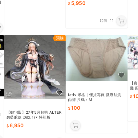
願
5,950
銷售
11
【賣
攤 
カーテ
lativ 米格｜懂貨再買 微痕絲質
1
ive
內褲 尺碼：M
100
【御宅殿】27年5月預購 ALTER
i
碧藍航線 怨仇 1/7 特別版
6,950