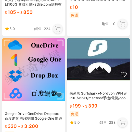
日100G 會員租借katfile.com隨時有
10
貨
185
~
850
免運
銷售
10
5.0
銷售
224
呆呆熊 Surfshark+Nordvpn VPN w
in10/win11/mac/ios/手機/電視/goo
gle
199
~
399
Google Drive OneDrive Dropbox
免運
百度網盤 雲端空間 Google One 開通
5.0
銷售
288
自己賬號
320
~
3,200