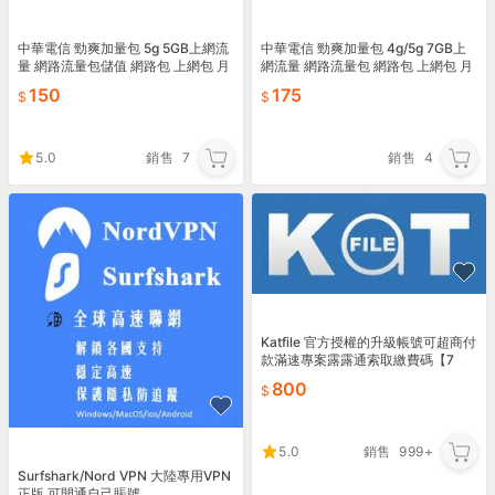
中華電信 勁爽加量包 5g 5GB上網流
中華電信 勁爽加量包 4g/5g 7GB上
量 網路流量包儲值 網路包 上網包 月
網流量 網路流量包 網路包 上網包 月
租型/預付卡/如意卡儲值可用 線上出
租型/預付卡/如意卡儲值可用 線上出
150
175
貨
貨
5.0
銷售
7
銷售
4
Katfile 官方授權的升級帳號可超商付
款滿速專案露露通索取繳費碼【7
天】【限量銷售】另有其它天數留言
800
詢問價格
5.0
銷售
999+
Surfshark/Nord VPN 大陸專用VPN
正版 可開通自己賬號