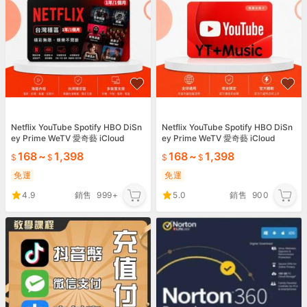
Netflix YouTube Spotify HBO DiSn
Netflix YouTube Spotify HBO DiSn
ey Prime WeTV 愛奇藝 iCloud
ey Prime WeTV 愛奇藝 iCloud
168
~
1,398
168
~
1,398
免運
免運
4.9
銷售
999+
5.0
銷售
900