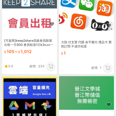
[可超商]keep2share高級會員賬號
大陸 付支寶 代購 各平臺付 禮品卡 贊
出租一天50G 會員租借1日k2s.cc一
助訂閲 不成功包退
天k2s
105
~
1,012
1
5.0
銷售
330
銷售
1