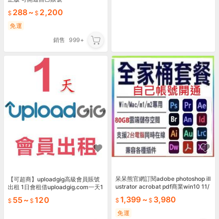
288
~
2,200
免運
銷售
999+
呆呆熊官網訂閱adobe photoshop ill
【可超商】uploadgig高級會員賬號
ustrator acrobat pdf商業win10 11/
出租 1日會租借uploadgig.com一天1
mac
00G
1,399
~
3,980
55
~
120
免運