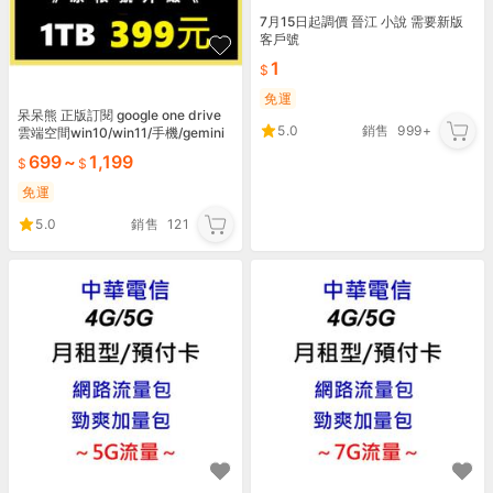
7月15日起調價 晉江 小說 需要新版
客戶號
1
免運
呆呆熊 正版訂閱 google one drive
5.0
銷售
999+
雲端空間win10/win11/手機/gemini
youtube
699
~
1,199
免運
5.0
銷售
121