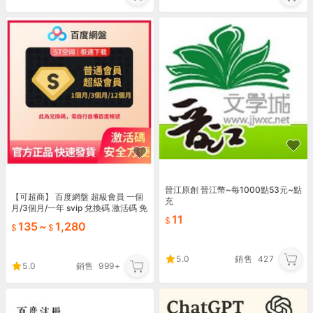
晉江原創 晉江幣~每1000點53元~點
【可超商】 百度網盤 超級會員 一個
充
月/3個月/一年 svip 兌換碼 激活碼 免
11
帳密 會員開通 百度會員
135
~
1,280
5.0
銷售
427
5.0
銷售
999+