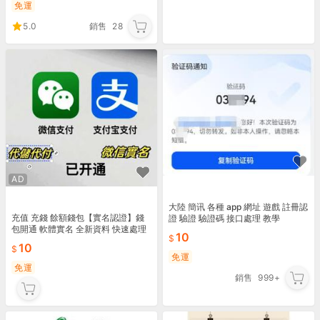
免運
5.0
銷售
28
AD
大陸 簡讯 各種 app 網址 遊戲 註冊認
充值 充錢 餘額錢包【實名認證】錢
證 驗證 驗證碼 接口處理 教學
包開通 軟體實名 全新資料 快速處理
10
實名 認證 支付 微X 認證 售後服務 免
10
費咨詢
免運
免運
銷售
999+