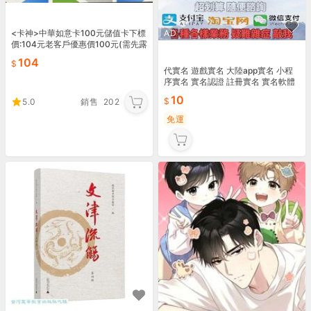
<卡神>中華如意卡100元儲值卡下標
AD
價:104元老客戶優惠價100元(需先露
露通詢問))
104
代實名 遊戲實名 大陸app實名 小程
序實名 實名認證 註冊實名 實名軟體
10
5.0
銷售
202
免運