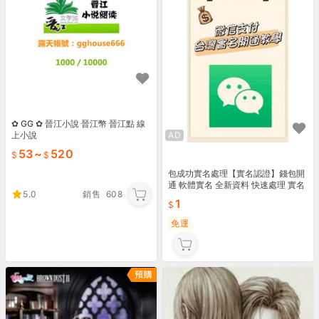
✿ GG ✿ 晉江小說 晉江幣 晉江點 線
上小說
AD
53
~
520
包成功實名處理【實名認證】錢包開
通 軟體實名 全新資料 快速處理 實名
5.0
銷售
608
認證 支付 微X 認證 售後服務 免費咨
1
詢
免運