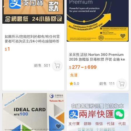
AD
如圖所示/您能想到的都有/有任何需
要都可咨詢店主/24小時在線隨時答
復
1
呆呆熊 諾頓 Norton 360 Premium
2026 旗艦版 防毒軟體 序號 金鑰 ke
y 台版 不用VPN
銷售
501
277
~
699
免運
5.0
銷售
111