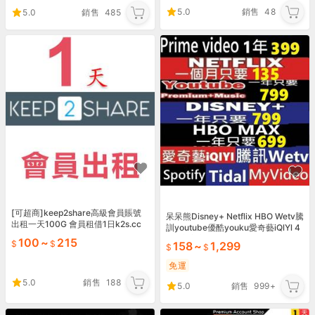
5.0
銷售
48
5.0
銷售
485
[可超商]keep2share高級會員賬號
呆呆熊Disney+ Netflix HBO Wetv騰
出租一天100G 會員租借1日k2s.cc
訓youtube優酷youku愛奇藝iQlYl 4
一天k2s
K共享家庭會員
100
~
215
158
~
1,299
免運
5.0
銷售
188
5.0
銷售
999+