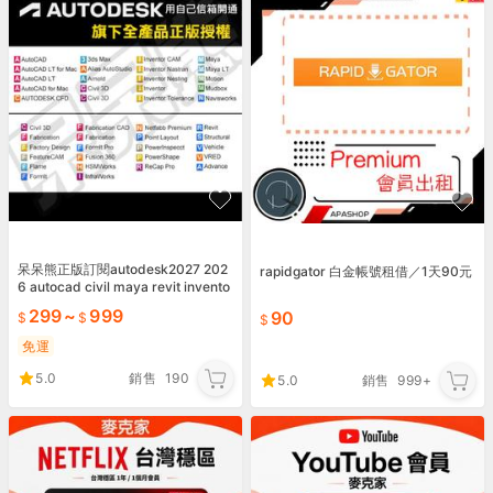
呆呆熊正版訂閱autodesk2027 202
rapidgator 白金帳號租借／1天90元
6 autocad civil maya revit ‌invento
r
299
~
999
90
免運
5.0
銷售
190
5.0
銷售
999+