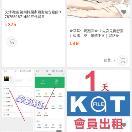
文津流觴.第四輯國家圖書館古籍館9
787559871459可代尋書
375
🍓草莓牛奶翻譯🍓《 先育兒再戀愛
》韓國小說｜繁體中文｜完結🍓
49
銷售
2