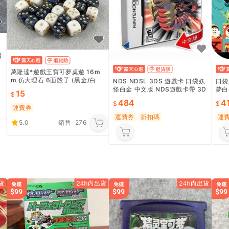
國
萬隆達*遊戲王寶可夢桌遊 16m
m 仿大理石 6面骰子 (黑金/白
NDS NDSL 3DS 遊戲卡 口袋妖
口袋
金) 搜:WPP6-JP001 CORI
怪白金 中文版 NDS遊戲卡帶 3D
夢白
15
S遊戲卡 白金版 神奇寶貝 中文遊
服
484
4
戲
運費券
運費券
折扣碼
運
5.0
銷售
276