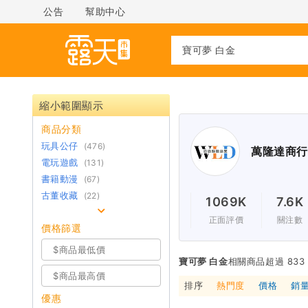
公告
幫助中心
縮小範圍顯示
商品分類
玩具公仔
(476)
萬隆達商行 
電玩遊戲
(131)
書籍動漫
(67)
古董收藏
(22)
1069K
7.6K
正面評價
關注數
價格篩選
寶可夢 白金
相關商品超過 833
排序
熱門度
價格
銷
優惠