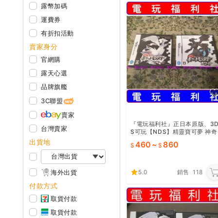
露幣加碼
運費券
有折扣活動
賣家身分
官網購
露天心選
品牌旗艦
3C聯盟
賣家
『電玩福利社』正日本原版、3
台灣賣家
S可玩【NDS】精靈寶可夢 神奇
寶貝 黑版1 白版1（另售心靈金
出貨地
460
~
860
魂銀白金珍珠鑽石黑白版2
5.0
銷售
118
海外出貨
付款方式
取貨付款
取貨付款