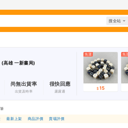
免運
免
(高雄 一新書局)
尚無出貨率
很快回應
15
出貨及時率
露露通
 筆
量
最新上架
商品評價
賣場評價