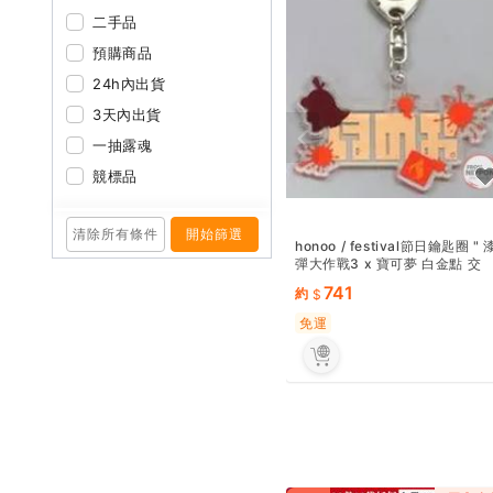
二手品
預購商品
24h內出貨
3天內出貨
一抽露魂
競標品
清除所有條件
開始篩選
honoo / festival節日鑰匙圈 " 
彈大作戰3 x 寶可夢 白金點 交
換...
741
約
免運