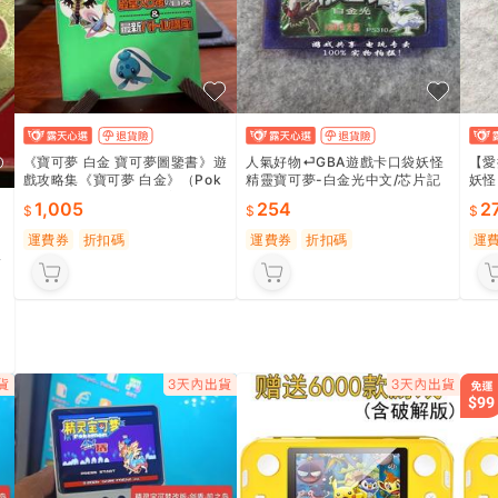
《寶可夢 白金 寶可夢圖鑒書》遊
人氣好物⏎GBA遊戲卡口袋妖怪
【愛
戲攻略集《寶可夢 白金》（Pok
精靈寶可夢-白金光中文/芯片記
妖怪
émon HeartGold）的寶可夢訓
憶GBM NDSL SP
文版
1,005
254
2
練師們，妳們
運費券
折扣碼
運費券
折扣碼
運
版