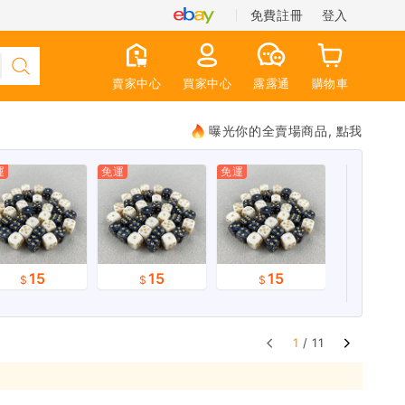
免費註冊
登入
賣家中心
買家中心
露露通
購物車
曝光你的全賣場商品, 點我
運
免運
免運
15
15
15
1
/ 11