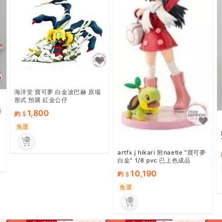
海洋堂 寶可夢 白金波巴赫 原場
形式 預購 紅金公仔
漆
1,800
約
免運
artfx j hikari 附naetle "寶可夢
白金" 1/8 pvc 已上色成品
10,190
約
免運