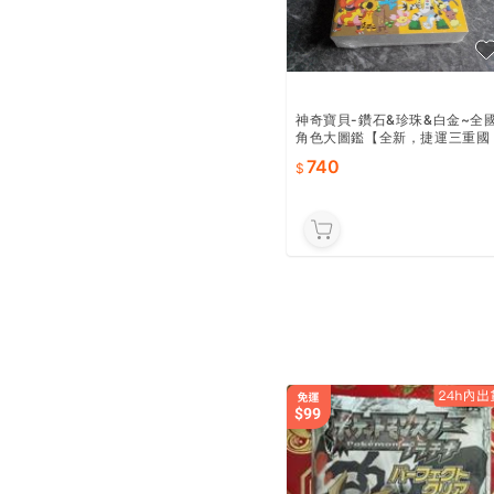
神奇寶貝-鑽石&珍珠&白金~全
角色大圖鑑【全新，捷運三重國
小站自取減40】
740