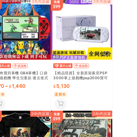
AD
奇寶貝掌機 GBA掌機】口袋
【精品現貨】全新原裝索尼PSP
遊戲機 學生兒童款 復古老式
3000掌上遊戲機psp2000寶可
 可下載雙人對戰 FC紅白機
夢ps1我的世界gba掌機
70
~
1,460
5,130
遊戲現貨 🎮
費券
運費券