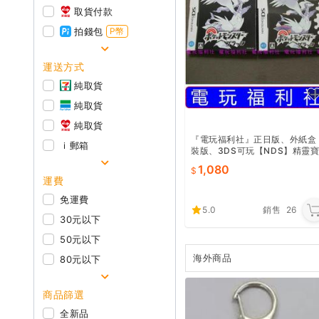
取貨付款
拍錢包
P幣
運送方式
純取貨
純取貨
純取貨
『電玩福利社』正日版、外紙盒
ｉ郵箱
裝版、3DS可玩【NDS】精靈
可夢 神奇寶貝 黑版1（另售珍珠
1,080
鑽石心靈金靈魂銀白金白版12
運費
免運費
5.0
銷售
26
30元以下
50元以下
海外商品
80元以下
商品篩選
全新品