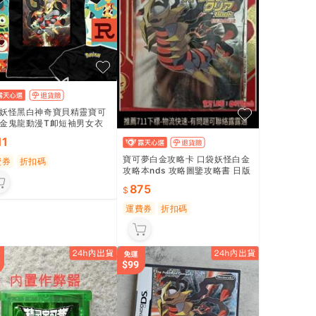
妖怪黑白神奇寶貝精靈寶可
金鬼龍動漫T卹短袖男女衣
11
寶可夢白金攻略卡 口袋妖怪白金
費券
折扣碼
攻略本nds 攻略圖鑒攻略書 日版
正版 29年很厚735頁 全彩頁 製
875
作精良 稀有
運費券
折扣碼