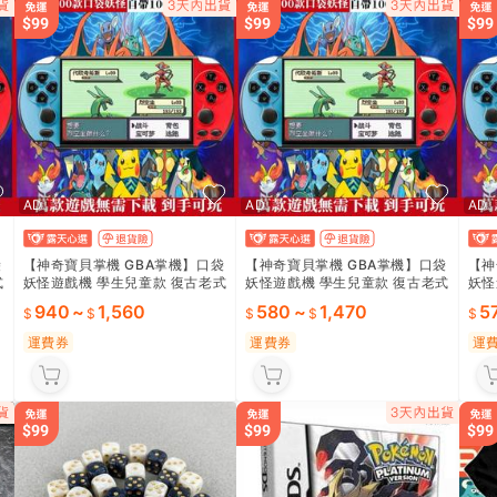
AD
AD
AD
袋
【神奇寶貝掌機 GBA掌機】口袋
【神奇寶貝掌機 GBA掌機】口袋
【神
式
妖怪遊戲機 學生兒童款 復古老式
妖怪遊戲機 學生兒童款 復古老式
妖怪
掌機 可下載雙人對戰 FC紅白機
掌機 可下載雙人對戰 FC紅白機
掌機
940
~
1,560
580
~
1,470
5
經典遊戲現貨 🎮
經典遊戲現貨 🎮
經典
運費券
運費券
運