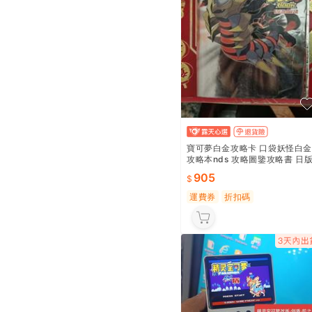
寶可夢白金攻略卡 口袋妖怪白金
攻略本nds 攻略圖鑒攻略書 日
正版 2009年很厚735頁 全彩頁
905
制作精良 稀有
運費券
折扣碼