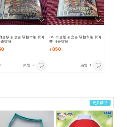
DS 白金版 有盒書 騎拉帝納 寶可
 白金版 有盒書 騎拉帝納 寶可
夢 神奇寶貝
神奇寶貝
850
50
銷售
1
.0
銷售
2
更多商品
全2種