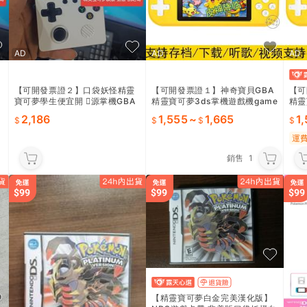
AD
AD
AD
【可開發票證２】口袋妖怪精靈
【可開發票證１】神奇寶貝GBA
【可
寶可夢學生便宜開 𫔭源掌機GBA
精靈寶可夢3ds掌機遊戲機game
精靈
遊戲機可攜式覆古街機fc
boy開源nds金手指
bo
2,186
1,555
~
1,665
1
運
銷售
1
【精靈寶可夢白金完美漢化版】