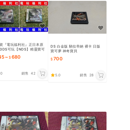
貨『電玩福利社』正日本原
DS 白金版 騎拉帝納 裸卡 日版
3DS可玩【NDS】精靈寶可
寶可夢 神奇寶貝
神奇寶貝 珍珠版 鑽石版（另
45
~
680
700
靈金靈魂銀白金黑白版12
.0
銷售
42
5.0
銷售
28