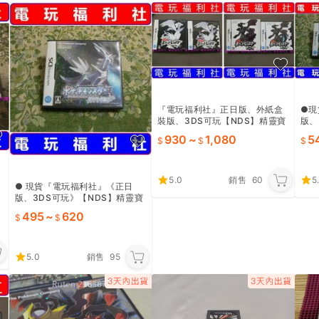
『電玩福利社』正日版、外紙盒
●現
裝版、3DS可玩【NDS】精靈寶
版、
可夢 神奇寶貝 黑版1 白版1（另
夢 
930
~
1,080
5
售珍珠鑽石心靈金靈魂銀白金
售心
5.0
銷售
60
5
D
● 現貨『電玩福利社』《正日
版、3DS可玩》【NDS】精靈寶
靈
可夢 神奇寶貝 鑽石版（另售珍珠
495
~
620
心靈金靈魂銀白金黑白版12）
5.0
銷售
95