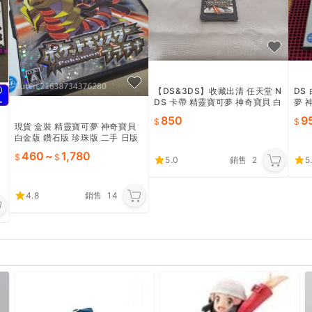
【DS&3DS】收藏出清 任天堂 N
DS
DS 卡帶 精靈寶可夢 神奇寶貝 白
夢 
金版 裸卡 正版 日版 現況品 請詳
850
9
閱說明
現貨 盒裝 精靈寶可夢 神奇寶貝
白金版 鑽石版 珍珠版 二手 日版
寶
NDS 2DS 3DS可玩
460
~
1,780
5.0
銷售
2
5
4.8
銷售
14