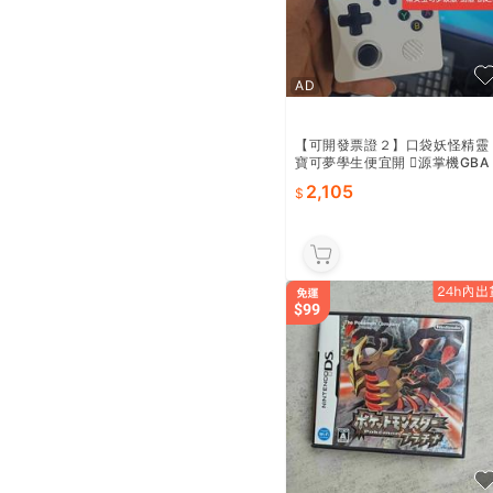
AD
【可開發票證２】口袋妖怪精靈
寶可夢學生便宜開 𫔭源掌機GBA
遊戲機可攜式覆古街機fc
2,105