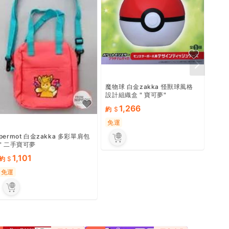
包~ka
約
免運
魔物球 白金zakka 怪獸球風格
設計組織盒 " 寶可夢"
1,266
約
免運
permot 白金zakka 多彩單肩包
" 二手寶可夢
1,101
約
免運