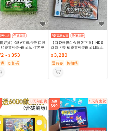
拼好貨】GBA遊戲卡帶 口袋
【口袋妖怪白金日版正版】NDS
 精靈寶可夢-白金光 作弊中
遊戲卡帶 精靈寶可夢白金日版正
 芯片記憶
版 盒說紙片全 附帶開局完美存檔
72
~
353
3,280
全道具 全精靈 配信大木
費券
折扣碼
運費券
折扣碼