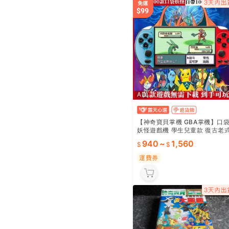
AD
【神奇寶貝掌機 GBA掌機】口
妖怪遊戲機 學生兒童款 復古老
掌機 可下載雙人對戰 FC紅白機
940
~
1,560
經典遊戲現貨 🎮
運費券