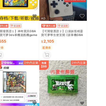
AD
開發票證１】神奇寶貝GBA
【可開發票證２】口袋妖怪精靈
寶可夢3ds掌機遊戲機game
寶可夢學生便宜開 𫔭源掌機GBA
y開源nds金手指
遊戲機可攜式覆古街機fc
,555
2,105
費券
運費券