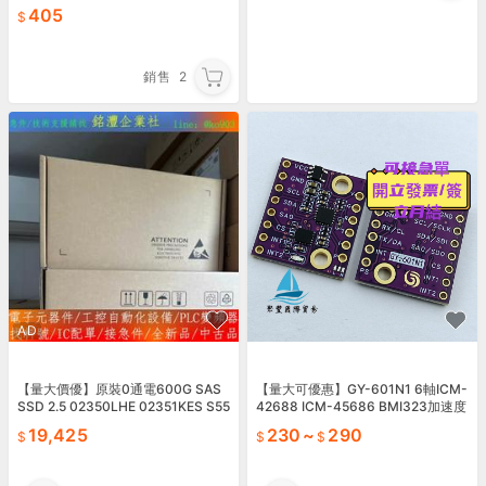
づく 送尼采書套
405
銷售
2
AD
【量大價優】原裝0通電600G SAS
【量大可優惠】GY-601N1 6軸ICM-
SSD 2.5 02350LHE 02351KES S55
42688 ICM-45686 BMI323加速度
陀螺儀感測器模塊
19,425
230
~
290