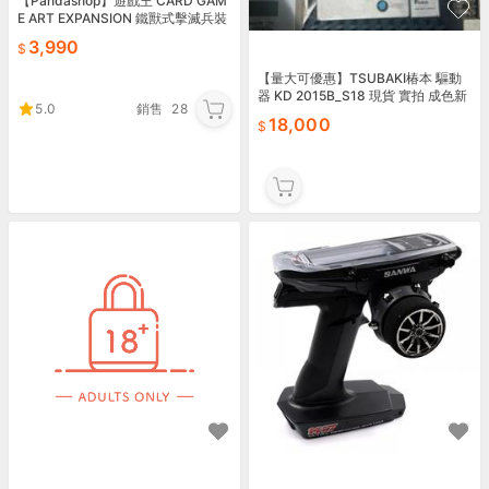
【Pandashop】遊戲王 CARD GAM
E ART EXPANSION 鐵獸式擊滅兵裝
"Mouser" 套裝商品
3,990
【量大可優惠】TSUBAKI椿本 驅動
器 KD 2015B_S18 現貨 實拍 成色新
5.0
銷售
28
18,000