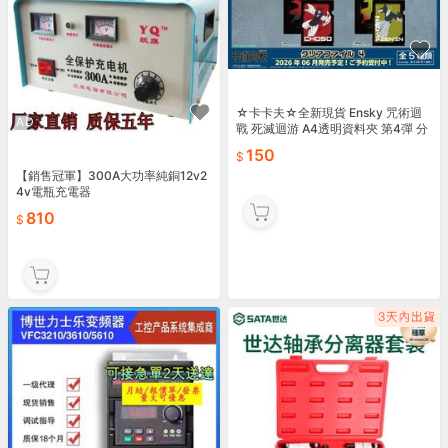
☆卡卡夫☆全新現貨 Ensky 咒術迴
AD
戰 死滅迴游 A4透明資料夾 第4彈 分
售
150
【銷售冠軍】300A大功率純銅12v2
4v電瓶充電器
810