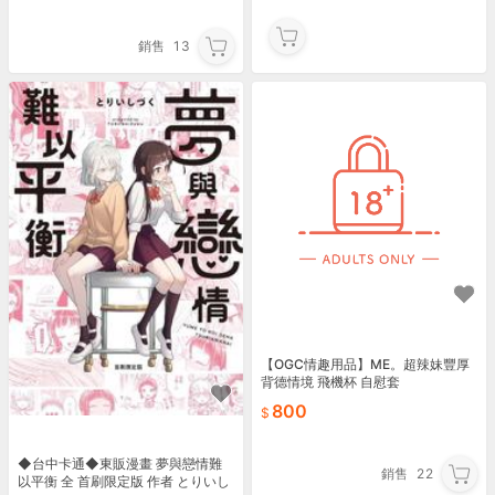
銷售
13
【OGC情趣用品】ME。超辣妹豐厚
背德情境 飛機杯 自慰套
800
◆台中卡通◆東販漫畫 夢與戀情難
銷售
22
以平衡 全 首刷限定版 作者 とりいし