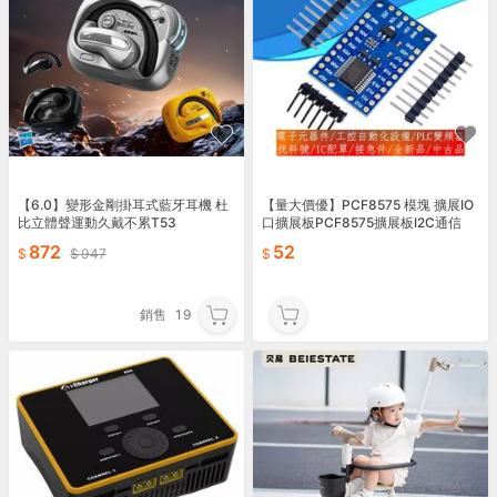
【6.0】變形金剛掛耳式藍牙耳機 杜
【量大價優】PCF8575 模塊 擴展IO
比立體聲運動久戴不累T53
口擴展板PCF8575擴展板I2C通信
872
52
947
銷售
19