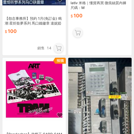
lativ 米格｜懂貨再買 微痕絲質內褲
尺碼：M
100
【怨念事務所】預約 1月(免訂金) 鳴
潮 星炬銜夢系列 馬口鐵徽章 達妮婭
款
100
銷售
14