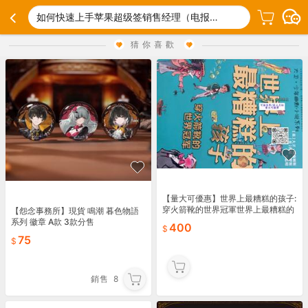
如何快速上手苹果超级签销售经理（电报Qianmingipa8）.kes
猜你喜歡
【量大可優惠】世界上最糟糕的孩子:
穿火箭靴的世界冠軍世界上最糟糕的
【怨念事務所】現貨 鳴潮 暮色物語
孩子:吞掉壹切的貪吃鬼世界上最糟糕
系列 徽章 A款 3款分售
400
的孩子:屁股上長沙發
75
銷售
8