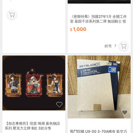
《密斯特喬》預購27年1月 全開工作
室 基因干涉系列第二彈 無頭騎士 怪
米 炫彩版
1,000
銷售
7
【怨念事務所】現貨 鳴潮 暮色物語
系列 壓克力立牌 B款 3款分售
戰鬥陀螺 UX-00 3-70A稀有 藍空力