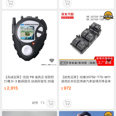
AD
【高雄冠軍】現貨 PB 魂商店 怪獸對
【銷售冠軍】哇噢35750-T7S-M11
打機 D-3 數碼寶貝 偵測與發現 25週
適用於本田思博睿汽車玻璃升降器車
年 一乘寺賢 黑色
窗控制開關
2,915
972
銷售
73