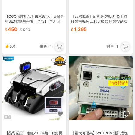
【OGC情趣用品】未來數位。我獨享
【台灣現貨】尼肯 超強動力 免手持
的SEX做到爽學園【全彩】 同人 寫
腰帶飛機杯 二代升級款 附帶控制器
真 A漫
伸縮 飛機杯 電動飛機杯 情趣用品 自
450
1,395
500
慰套 成人
5.0
銷售
4
銷售
1
AD
【品質認證】維融x9（b類）點鈔機
【量大可優惠】WETRON 通訊模塊