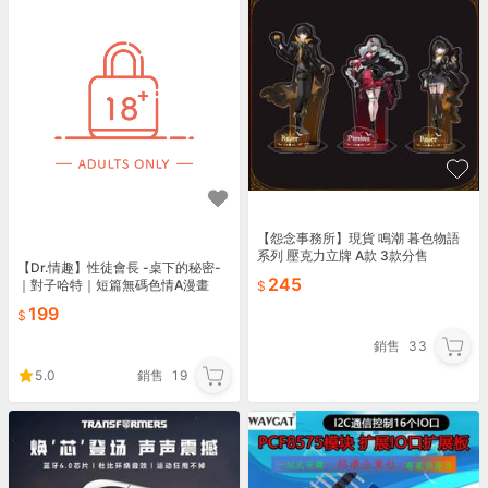
【怨念事務所】現貨 鳴潮 暮色物語
系列 壓克力立牌 A款 3款分售
【Dr.情趣】性徒會長 -桌下的秘密-
245
｜對子哈特｜短篇無碼色情A漫畫
199
銷售
33
5.0
銷售
19