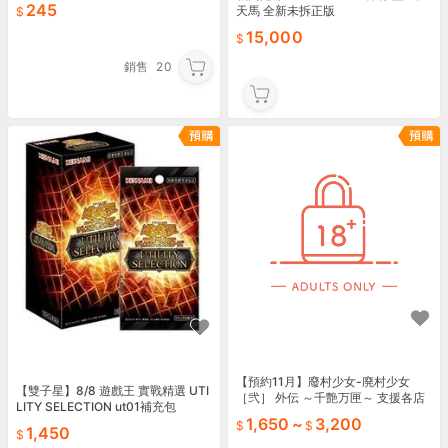
245
天馬 全新未拆正版
15,000
銷售
20
【預約11月】廢村少女-廃村少女
【雙子星】8/8 遊戲王 實戰精選 UTI
［弐］ 外伝 ～千艶万匣～ 支援各店
LITY SELECTION ut01補充包
鋪特典可詢問
1,650
~
3,200
1,450