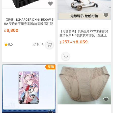
【萬板】ICHARGER DX-6 1500W 5
0A 雙通道平衡充電器/放電器 高性能
智能充電器 繁體中文版 保固一年
6,800
【可開發票】貝易至尊PRO未來家兒
童滑板車1-3歲寶寶車嬰兒【禁止上
公域平臺】【满额免運】
257
~
8,059
5.0
銷售
7