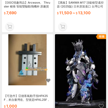
【OGC情趣用品】Arcwave。 Thru
【萬板】SANWA M17 頂級槍型遙控
ster 梭推 智能雙驅動飛機杯 原廠貨
器 (2025版) 日本原裝進口 台灣公司
二年保固 2026080501
貨
7,690
11,500
~
13,100
【可急件】亞德客氣動手指HFK25
F，來自臺灣造。型號是HFKL25F，
適合多種應用場合。產品成色完美，
1,000
因庫存