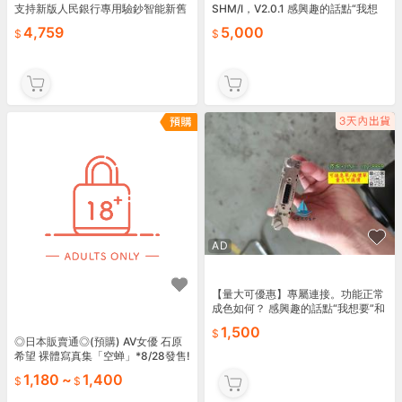
支持新版人民銀行專用驗鈔智能新舊
SHM/I，V2.0.1 感興趣的話點“我想
混點
要”和我吧～
4,759
5,000
AD
【量大可優惠】專屬連接。功能正常
成色如何？ 感興趣的話點“我想要”和
我私聊吧～
1,500
◎日本販賣通◎(預購) AV女優 石原
希望 裸體寫真集「空蝉」*8/28發售!
1,180
~
1,400