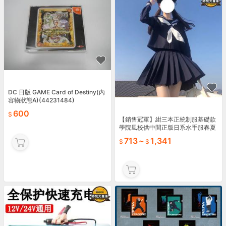
DC 日版 GAME Card of Destiny(內
容物狀態A)(44231484)
600
【銷售冠軍】紺三本正統制服基礎款
學院風校供中間正版日系水手服春夏
套裝
713
~
1,341