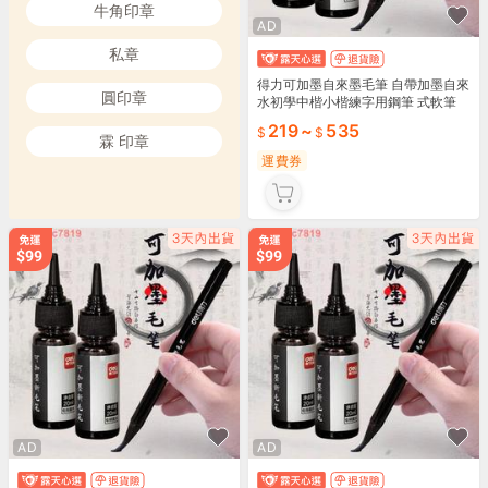
牛角印章
AD
私章
得力可加墨自來墨毛筆 自帶加墨自來
圓印章
水初學中楷小楷練字用鋼筆 式軟筆
抄經筆 軟毛筆 黑色墨水墨汁書法筆
219
~
535
濤
霖 印章
運費券
AD
AD