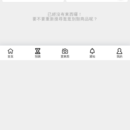
已經沒有東西囉！
要不要重新搜尋逛逛別類商品呢？
首頁
預購
賣東西
通知
我的