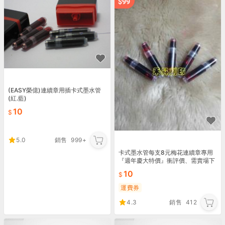
(EASY榮億)連續章用插卡式墨水管
(紅.藍)
10
5.0
銷售
999+
卡式墨水管每支8元梅花連續章專用
『週年慶大特價』衝評價、需賣場下
標、另有公司章、印鑑章、卡通章、
10
貼紙、各種印章篆刻製作
運費券
4.3
銷售
412