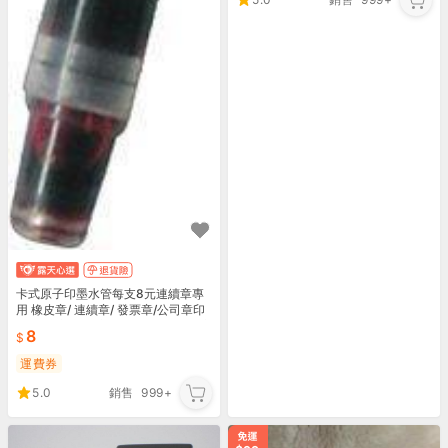
卡式原子印墨水管每支8元連續章專
用 橡皮章/ 連續章/ 發票章/公司章印
鑑/肚臍章/卡通章/貼紙製作/各種印章
8
特價
運費券
5.0
銷售
999+