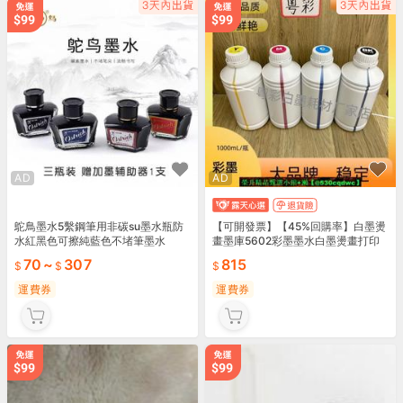
AD
AD
鴕鳥墨水5繫鋼筆用非碳su墨水瓶防
【可開發票】【45%回購率】白墨燙
水紅黑色可擦純藍色不堵筆墨水
畫墨庫5602彩墨墨水白墨燙畫打印
機耗材顏色鮮艷彩色墨水
70
~
307
815
運費券
運費券