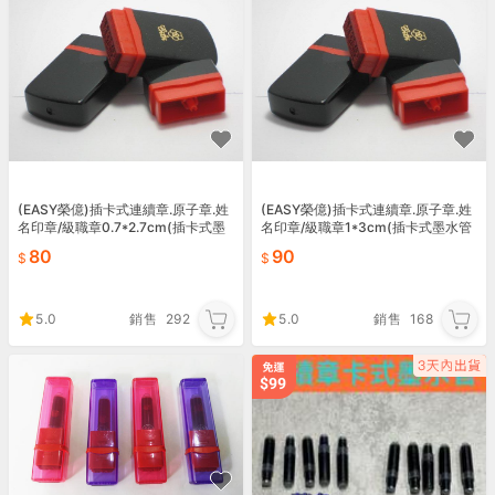
(EASY榮億)插卡式連續章.原子章.姓
(EASY榮億)插卡式連續章.原子章.姓
名印章/級職章0.7*2.7cm(插卡式墨
名印章/級職章1*3cm(插卡式墨水管
水管需另購)
需另購)
80
90
5.0
銷售
292
5.0
銷售
168