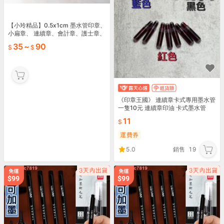
【小玲精品】0.5x1cm 墨水管印章、
小扁章、 連續章、會計章、護士章、
銀行、姓名章、連續印章、原子印
35
~
90
章、 台灣製
《印章王國》 連續章卡式專用墨水管
一隻10元 連續章印油 卡式墨水管
11
運費券
5.0
銷售
19