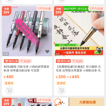
AD
AD
8052鋼筆 式軟毛筆 小楷抄經秀麗筆
【免費開收據7折優惠】得力鋼筆 式
軟筆 初學書法軟頭筆 可加墨
毛筆 自帶墨水秀麗筆 小楷軟頭筆 毛
筆 書法練習專用初學者
465
200
~
465
運費券
運費券
大家都在搜