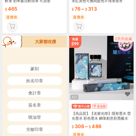
軟筆 初學書法軟頭筆 可加墨
水紅黑色可擦純藍色不堵筆墨水
465
76
~
313
運費券
運費券
大家都在搜
篆刻
姓名印章
會計章
AD
簽名章
【高品質】【送紫光燈】隱形墨水 熒
噴油管
光墨水 彩色墨水 鋼筆創意彩墨蘸水
筆 露天市集 全臺最大的網路購物市
308
~
486
集 露天市
光敏印章
運費券