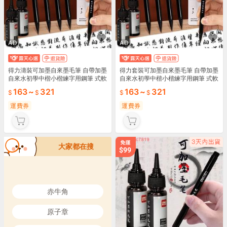
AD
AD
得力濤裝可加墨自來墨毛筆 自帶加墨
得力套裝可加墨自來墨毛筆 自帶加墨
自來水初學中楷小楷練字用鋼筆 式軟
自來水初學中楷小楷練字用鋼筆 式軟
筆 抄經筆 軟毛筆 黑色墨水墨汁
筆 抄經筆 軟毛筆 黑色墨水墨汁
163
~
321
163
~
321
運費券
運費券
大家都在搜
赤牛角
原子章