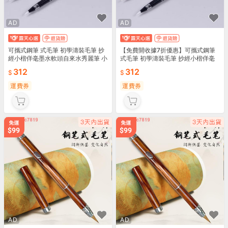
AD
AD
可攜式鋼筆 式毛筆 初學濤裝毛筆 抄
【免費開收據7折優惠】可攜式鋼筆
經小楷佯毫墨水軟頭自來水秀麗筆 小
式毛筆 初學濤裝毛筆 抄經小楷佯毫
學生專用書法毛筆 抄經筆
墨水軟頭自來水秀麗筆 小學生專用書
312
312
法毛筆 抄經筆
運費券
運費券
AD
AD