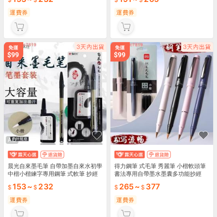
運費券
運費券
AD
AD
晨光自來墨毛筆 自帶加墨自來水初學
得力鋼筆 式毛筆 秀麗筆 小楷軟頭筆
中楷小楷練字專用鋼筆 式軟筆 抄經
書法專用自帶墨水墨囊多功能抄經
筆 軟毛筆 黑色墨水墨汁毛筆 濤
153
~
232
265
~
377
運費券
運費券