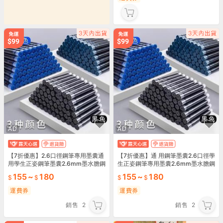
AD
AD
【7折優惠】2.6口徑鋼筆專用墨囊通
【7折優惠】通 用鋼筆墨囊2.6口徑學
用學生正姿鋼筆墨囊2.6mm墨水膽鋼
生正姿鋼筆專用墨囊2.6mm墨水膽鋼
筆水
筆水
155
~
180
155
~
180
運費券
運費券
銷售
2
銷售
2