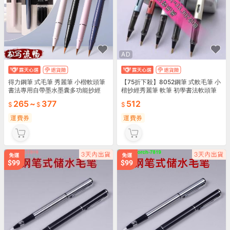
AD
AD
得力鋼筆 式毛筆 秀麗筆 小楷軟頭筆
【75折下殺】8052鋼筆 式軟毛筆 小
書法專用自帶墨水墨囊多功能抄經
楷抄經秀麗筆 軟筆 初學書法軟頭筆
可加墨
265
~
377
512
運費券
運費券