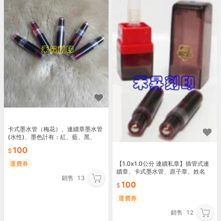
卡式墨水管（梅花）、連續章墨水管
(水性)、墨色計有：紅、藍、黑、
紫、綠、粉紅、天藍、每支特價10元
100
（買10送1）11支賣
運費券
【1.0x1.0公分 連續私章】插管式連
續章、卡式墨水管、原子章、姓名
銷售
13
章、會計章、事務章、公分職章約、
100
每顆特價100元
運費券
銷售
12