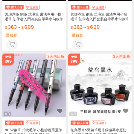
善璉湖筆 鋼筆 式毛筆 書法專用小楷
善璉湖筆 鋼筆 式毛筆 書法專用小楷
毛筆 初學者入門濤裝自帶墨水勾線筆
毛筆 初學者入門套裝自帶墨水勾線筆
國畫專用毛筆 式鋼筆 狼
國畫專用毛筆 式鋼筆 狼
363
~
609
363
~
609
運費券
運費券
AD
AD
8052鋼筆 式軟毛筆 小楷抄經秀麗筆
鴕鳥墨水5繫鋼筆用非碳囌墨水瓶防