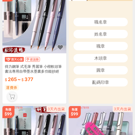
職名章
姓名章
職章
AD
木頭章
得力鋼筆 式毛筆 秀麗筆 小楷軟頭筆
圓章
書法專用自帶墨水墨囊多功能抄經
265
~
377
亂碼印章
運費券