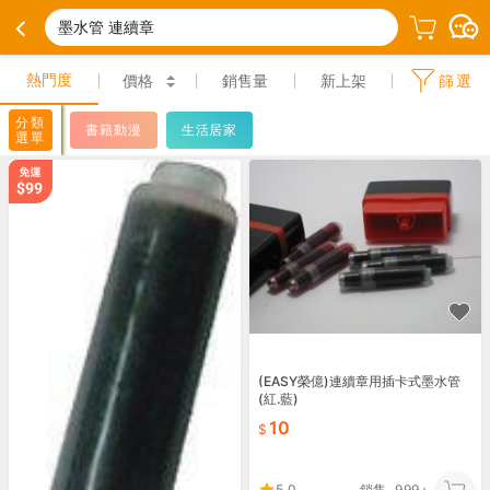
墨水管 連續章
熱門度
價格
銷售量
新上架
篩選
分類
書籍動漫
生活居家
選單
(EASY榮億)連續章用插卡式墨水管
(紅.藍)
10
5.0
銷售
999+