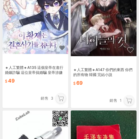
🔸人工繁體🔸A135 這個皇帝在進行
🔸人工繁體🔸A147 你們的東西 你們
婚姻詐騙 這位皇帝搞婚騙 皇帝涉嫌
的所有物 韓國 完結小說
婚姻詐欺 韓國 小說
49
69
銷售
3
銷售
1