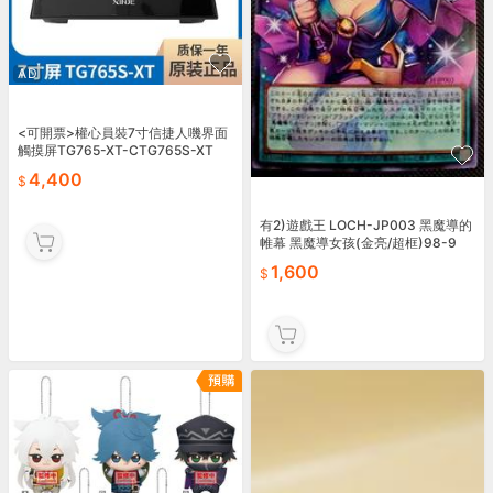
AD
<可開票>權心員裝7寸信捷人嘰界面
觸摸屏TG765-XT-CTG765S-XT
4,400
有2)遊戲王 LOCH-JP003 黑魔導的
帷幕 黑魔導女孩(金亮/超框)98-9
9%
1,600