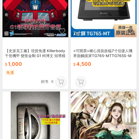
AD
【史派克工廠】現貨免運 Killerbody
<可開票>權心員裝政榀7寸信捷人嘰
千世機甲 變形金剛 G1 柯博文 領導模
界面觸摸屏TG765-MTTG765S-M
塊 藍牙音響 0622
1,000
4,500
免運
銷售
6