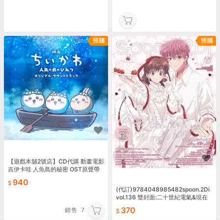
【遊戲本舖2號店】CD代購 動畫電影
吉伊卡哇 人魚島的秘密 OST原聲帶
7/24
940
(代訂)9784048985482spoon.2Di
vol.136 雙封面:二十世紀電氣&現在
的是哪一個多聞！ 附海報
370
銷售
7