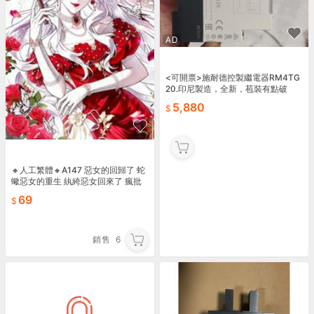
AD
<可開票>施耐德控製繼電器RM4TG
20.印尼製造，全新，苞裝有點破
5,880
🔸人工繁體🔸A147 惡女的回歸了 蛇
蠍惡女的重生 紈絝惡女回來了 瘋批
惡女回來了 韓國 完結小說
69
銷售
6