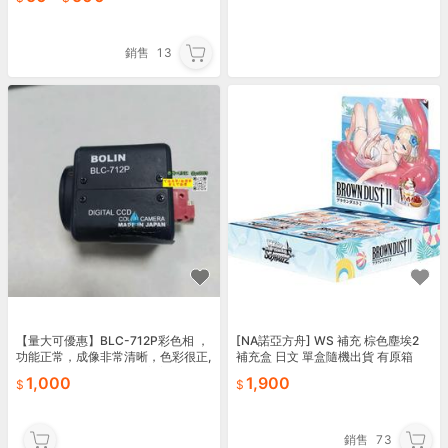
銷售
13
【量大可優惠】BLC-712P彩色相 ，
[NA諾亞方舟] WS 補充 棕色塵埃2
功能正常，成像非常清晰，色彩很正,
補充盒 日文 單盒隨機出貨 有原箱
註意看圖6，那也爛了個窟窿用 紙粘
1,000
1,900
著的,便宜處
銷售
73