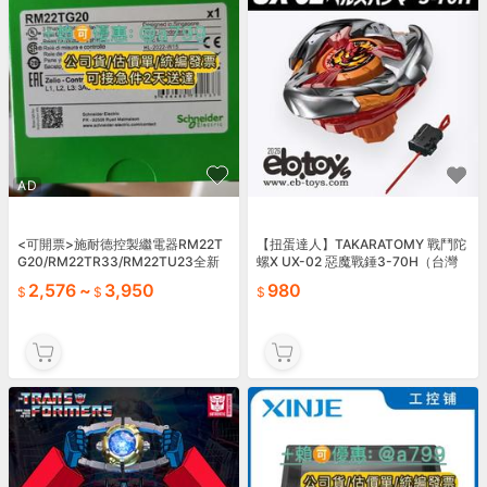
AD
<可開票>施耐德控製繼電器RM22T
【扭蛋達人】TAKARATOMY 戰鬥陀
G20/RM22TR33/RM22TU23全新
螺X UX-02 惡魔戰錘3-70H（台灣
原裝
代理有QR）
2,576
~
3,950
980