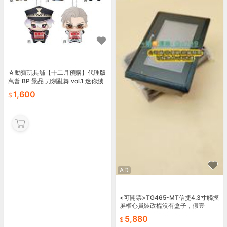
☆勳寶玩具舖【十二月預購】代理版
萬普 BP 景品 刀劍亂舞 vol.1 迷你絨
毛吊偶 小不點 努努
1,600
AD
<可開票>TG465-MT信捷4.3寸觸摸
屏權心員裝政榀沒有盒子，假壹
5,880