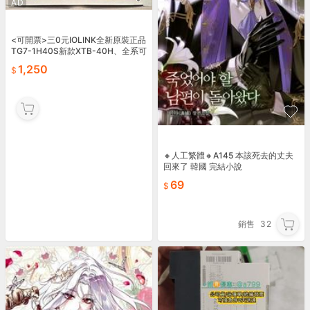
AD
<可開票>三0元IOLINK全新原裝正品
TG7-1H40S新款XTB-40H、全系可
1,250
🔸人工繁體🔸A145 本該死去的丈夫
回來了 韓國 完結小說
69
銷售
32