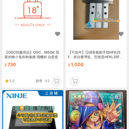
【OGC情趣用品】OGC。MSGK 我
【可急件】亞德客氣動手指HFK25
家的雌小鬼有夠傲嬌 飛機杯 自慰套
F，來自臺灣造。型號是HFKL25F，
適合多種應用場合。產品成色完美，
730
1,000
因庫存
5.0
銷售
42