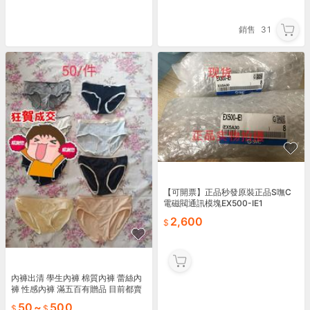
銷售
31
【可開票】正品秒發原裝正品S嘸C
電磁閥通訊模塊EX500-IE1
2,600
內褲出清 學生內褲 棉質內褲 蕾絲內
褲 性感內褲 滿五百有贈品 目前都賣
出去了 要七月才有貨
50
~
500