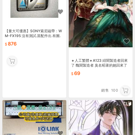
【量大可優惠】SONY索尼磁帶：W
M-FX195 沒有測試.當配件出.有圖.
成色自定義。
876
🔸人工繁體🔸A123 緋聞製造者回來
了 醜聞製造者 臭名昭著的她回來了
韓國 完結小說
69
銷售
100