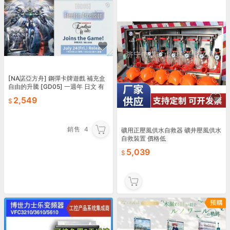
[NA諾亞方舟] 鋼彈卡牌遊戲 補充盒
自由的升騰 [GD05] 一週年 日文 有
原箱
2,549
銷售
4
礦用正壓風供水自救器 礦井壓風供水
自救裝置 價格低
5,039