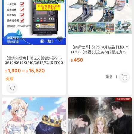
【鋼彈世界】預約09月新品 日版CO
TOFUL(轉蛋 )光之美術館壓克力吊
飾P5 雷諾瓦的軌跡 全5種整套販售
【量大可優惠】博世力樂變頻器VFC
450
3610/5610/3210/3615/5615 EFC3
610/5610
1,600
~
15,620
銷售
1
免運