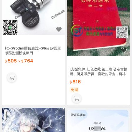
於宋Prodmi壓傳感器宋Plus Ev冠軍
版壓監測模塊氣門
505
~
764
[支援急件]紅色收藏 第二卷 發布實拍
圖，所見即所得，喜歡的帶走，郵非
偏遠地區！
816
免運