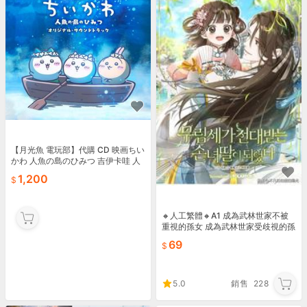
【月光魚 電玩部】代購 CD 映画ちい
かわ 人魚の島のひみつ 吉伊卡哇 人
魚島的秘密 原聲帶 OST
1,200
🔸人工繁體🔸A1 成為武林世家不被
重視的孫女 成為武林世家受歧視的孫
女 成為武林世家失寵的孫女 小說
69
5.0
銷售
228