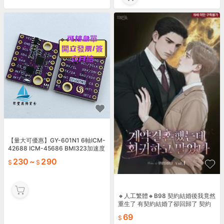
【量大可優惠】GY-601N1 6軸ICM-
42688 ICM-45686 BMI323加速度
陀螺儀感測器模塊
230
~
290
🔸人工繁體🔸B98 契約結婚後我竟然
重生了 有契約結婚了卻回歸了 契約
結婚卻重生了 韓國 完結小說
69