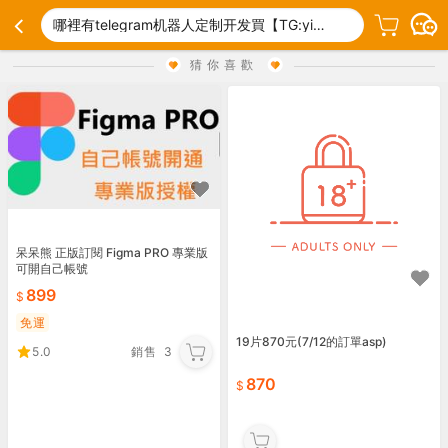
哪裡有telegram机器人定制开发買【TG:yixiugeios】.mvm
猜你喜歡
呆呆熊 正版訂閱 Figma PRO 專業版
可開自己帳號
899
免運
19片870元(7/12的訂單asp)
5.0
銷售
3
870