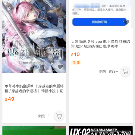
大陸 簡讯 各種 app 網址 遊戲 註冊認
證 驗證 驗證碼 接口處理 教學
10
免運
銷售
999+
🍓草莓牛奶翻譯🍓《 穿越者的專屬特
權 / 穿越者的幸運禮 》韓國小說｜繁
體中文｜完結🍓
49
銷售
11