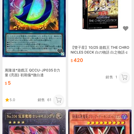
【雙子星】10/25 遊戲王 THE CHRO
NICLES DECK 白の物語 白之物語 c
h01 預組
420
萬隆達*遊戲王 QCCU-JP035 D力
量 (亮面) 初期傷*微白邊
銷售
1
5
5.0
銷售
61