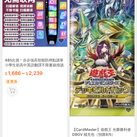
AD
48h出貨丶步步強高智能防摔點讀筆
小學生初高中英語翻譯不限書籍掃讀
詞典筆
1,686
~
2,239
運費券
【CardMaster】遊戲王 光榮勝利者
DBGV 補充包（預購9/5）