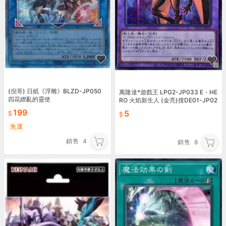
(倪哥) 日紙《浮雕》BLZD-JP050
萬隆達*遊戲王 LPG2-JP033 E・HE
四花繚亂的靈使
RO 火焰新生人 (金亮)搜DE01-JP02
4 POTD-JP032
199
5
免運
銷售
4
銷售
8