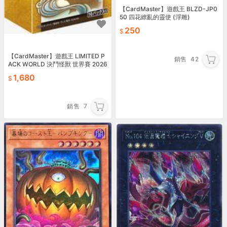
【CardMaster】遊戲王 BLZD-JP0
50 四花繚亂的靈使 (浮雕)
250
【CardMaster】遊戲王 LIMITED P
銷售
42
ACK WORLD 決鬥怪獸 世界賽 2026
26LP（預購8/29
1,680
銷售
7