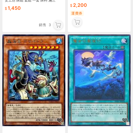
女工坊 牌組 套組 一套 牌料 滿三
2,200
1,450
運費券
銷售
3