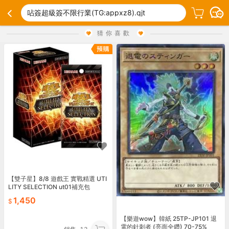
呫簽超級簽不限行業(TG:appxz8).qjt
猜你喜歡
【雙子星】8/8 遊戲王 實戰精選 UTI
LITY SELECTION ut01補充包
1,450
【樂遊wow】韓紙 25TP-JP101 退
電的針刺者 (亮面全鑽) 70-75%