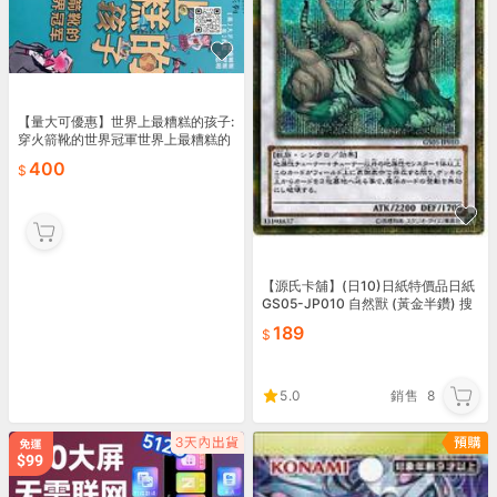
【量大可優惠】世界上最糟糕的孩子:
穿火箭靴的世界冠軍世界上最糟糕的
孩子:吞掉壹切的貪吃鬼世界上最糟糕
400
的孩子:屁股上長沙發
【源氏卡舖】(日10)日紙特價品日紙
GS05-JP010 自然獸 (黃金半鑽) 搜
22TP-JP201
189
5.0
銷售
8