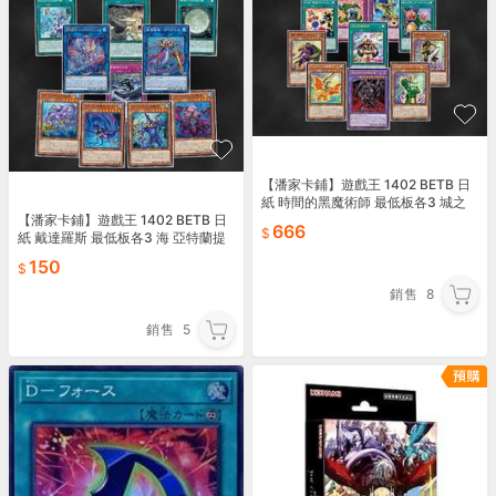
【潘家卡鋪】遊戲王 1402 BETB 日
紙 時間的黑魔術師 最低板各3 城之
內
【潘家卡鋪】遊戲王 1402 BETB 日
666
紙 戴達羅斯 最低板各3 海 亞特蘭提
斯(我這次不是海了！
150
銷售
8
銷售
5