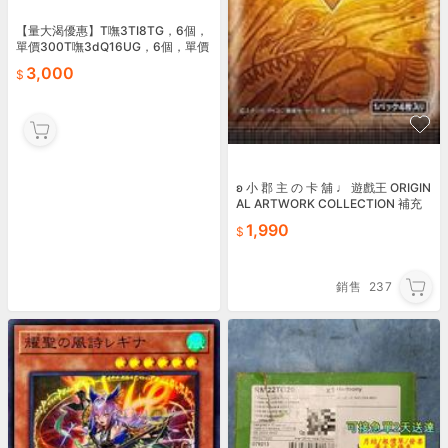
【量大渴優惠】T嘸3TI8TG，6個，
單價300T嘸3dQ16UG，6個，單價
300T嘸3d嘸
3,000
ʚ 小 郡 主 の 卡 舖 ♩ 遊戲王 ORIGIN
AL ARTWORK COLLECTION 補充
包
1,990
銷售
237