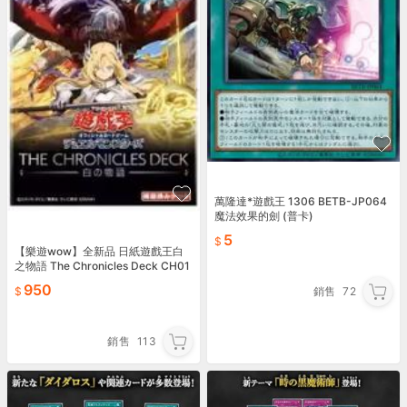
萬隆達*遊戲王 1306 BETB-JP064
魔法效果的劍 (普卡)
5
【樂遊wow】全新品 日紙遊戲王白
之物語 The Chronicles Deck CH01
套牌
950
銷售
72
銷售
113