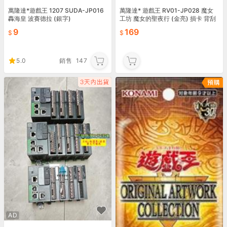
萬隆達*遊戲王 1207 SUDA-JP016
萬隆達* 遊戲王 RV01-JP028 魔女
轟海皇 波賽德拉 (銀字)
工坊 魔女的聖夜行 (金亮) 損卡 背刮
污漬
9
169
5.0
銷售
147
AD