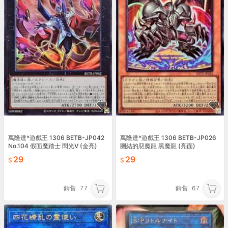
萬隆達*遊戲王 1306 BETB-JP042
萬隆達*遊戲王 1306 BETB-JP026
No.104 假面魔踏士 閃光V (金亮)
團結的惡魔龍 黑魔龍 (亮面)
29
29
銷售
77
銷售
67