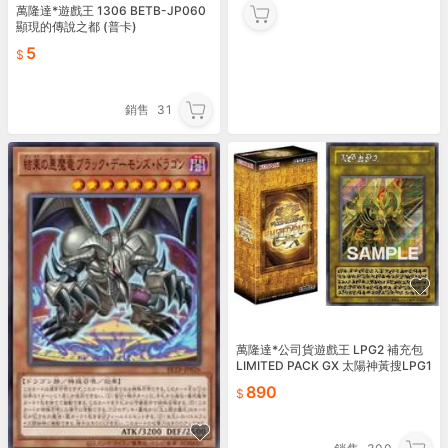
萬隆達*遊戲王 1306 BETB-JP060
顯現的傳說之都 (普卡)
5
銷售
31
萬隆達*公司貨遊戲王 LPG2 補充包
LIMITED PACK GX 太陽神黃搜LPG1
-JP056 005
890