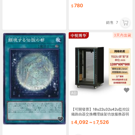
780
銷售
7
AD
【可開發票】18u22u32u42u監控設
備路由器交換機理線架功放服務器弱
電網絡機櫃【满额免運】
4,092
~
7,526