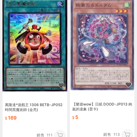
【樂遊wow】日紙 DOOD-JP013 絢
萬隆達*遊戲王 1306 BETB-JP052
嵐的達象 (普卡)
時間黑魔術師 (金亮)
5
169
銷售
113
銷售
111