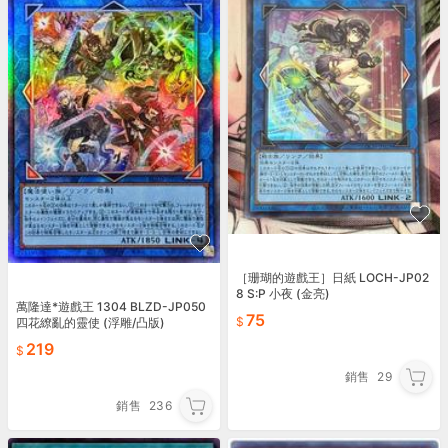
［珊瑚的遊戲王］日紙 LOCH-JP02
8 S:P 小夜 (金亮)
萬隆達*遊戲王 1304 BLZD-JP050
75
四花繚亂的靈使 (浮雕/凸版)
219
銷售
29
銷售
236