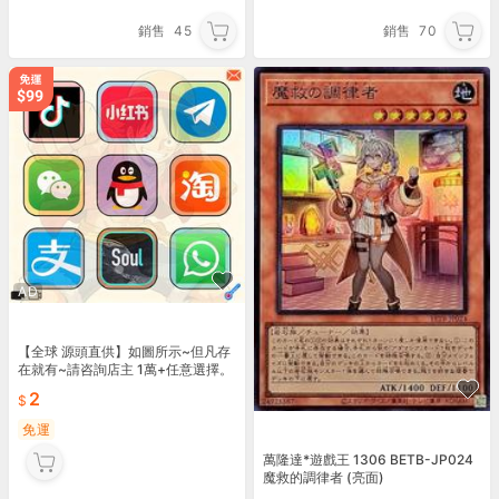
銷售
45
銷售
70
AD
【全球 源頭直供】如圖所示~但凡存
在就有~請咨詢店主 1萬+任意選擇。
24小時在線隨時答復
2
免運
萬隆達*遊戲王 1306 BETB-JP024
魔救的調律者 (亮面)