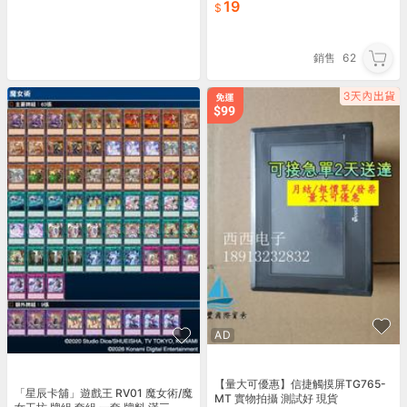
19
銷售
62
AD
【量大可優惠】信捷觸摸屏TG765-
「星辰卡舖」遊戲王 RV01 魔女術/魔
MT 實物拍攝 測試好 現貨