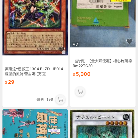
AD
（詢價）【量大可優惠】權心施耐德
Rm22TG20
萬隆達*遊戲王 1304 BLZD-JP014
5,000
耀聖的風詩 蕾吉娜 (亮面)
29
銷售
199