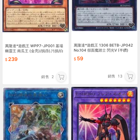
萬隆達*遊戲王 1306 BETB-JP042
萬隆達*遊戲王 WPP7-JP001 墓場
No.104 假面魔踏士 閃光V (半鑽)
幽靈王 南瓜王 (金亮)/損/刮.污損/白
邊.白角
59
239
銷售
13
銷售
2