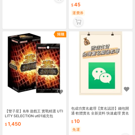
45
運費券
包成功實名處理【實名認證】錢包開
【雙子星】8/8 遊戲王 實戰精選 UTI
通 軟體實名 全新資料 快速處理 實名
LITY SELECTION ut01補充包
認證 支付 微X 認證 售後服務 免費咨
10
詢
1,450
免運