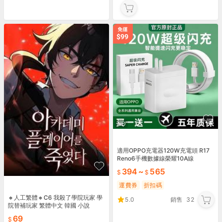
AD
適用OPPO充電器120W充電頭 R17
Reno6手機數據線榮耀10A線
394
~
565
運費券
折扣碼
🔸人工繁體🔸C6 我殺了學院玩家 學
5.0
銷售
32
院替補玩家 繁體中文 韓國 小說
69