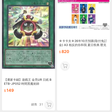
☆卡卡夫☆26年10月預購(取付免訂
金) A3 相反的你和我 夏日祭典 壓克
力卡片收藏集 01 中盒 0817
820
【潘家卡鋪】遊戲王 金亮UR 日紙 B
ETB-JP052 時間黑魔術師
149
銷售
31