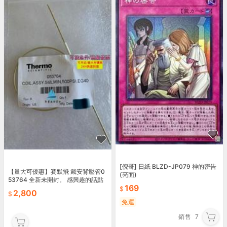
[倪哥] 日紙 BLZD-JP079 神的密告
【量大可優惠】賽默飛 戴安背壓管0
(亮面)
53764 全新未開封。 感興趣的話點
169
“我想要”和我吧～
2,800
免運
銷售
7