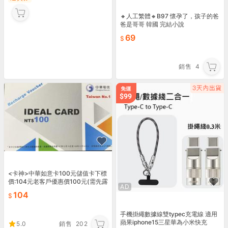
🔸人工繁體🔸B97 懷孕了，孩子的爸
爸是哥哥 韓國 完結小說
69
銷售
4
<卡神>中華如意卡100元儲值卡下標
價:104元老客戶優惠價100元(需先露
AD
露通詢問))
104
手機掛繩數據線雙typec充電線 適用
蘋果iphone15三星華為小米快充
5.0
銷售
202