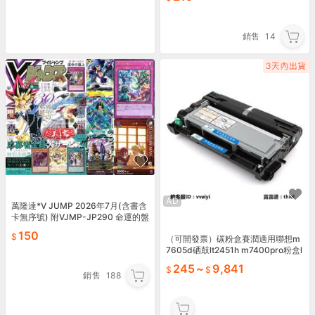
銷售
14
AD
萬隆達*V JUMP 2026年7月(含書含
卡無序號) 附VJMP-JP290 命運的盤
上 UA 鏈鋸人 蕾潔P-150
150
（可開發票）碳粉盒賽潤適用聯想m
7605d硒鼓lt2451h m7400pro粉盒l
j2405d M7655DHF M7
245
~
9,841
銷售
188