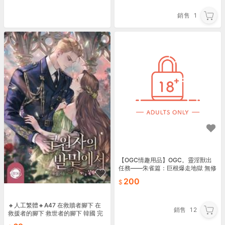
銷售
1
【OGC情趣用品】OGC。靈淫獸出
任務——朱雀篇：巨根爆走地獄 無修
正 同人誌 繪師：汁汁
200
🔸人工繁體🔸A47 在救贖者腳下 在
銷售
12
救援者的腳下 救世者的腳下 韓國 完
結小說