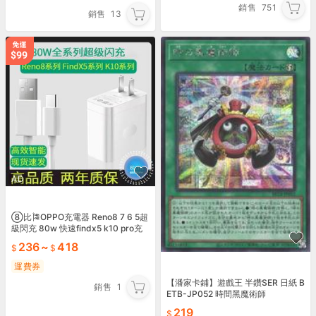
銷售
751
銷售
13
AD
⑧比🎏OPPO充電器 Reno8 7 6 5超
級閃充 80w 快速findx5 k10 pro充
電頭快充頭SDT3
236
~
418
運費券
【潘家卡鋪】遊戲王 半鑽SER 日紙 B
銷售
1
ETB-JP052 時間黑魔術師
219