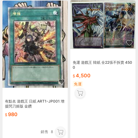
免運 遊戲王 韓紙 全22張不拆賣 450
0
4,500
免運
有點名 遊戲王 日紙 ART1-JP001 增
援閃刀姬版 金鑽
980
銷售
8