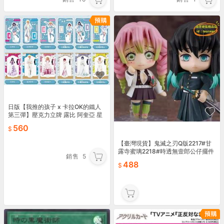
日版【我推的孩子 x 卡拉OK的鐵人
第三彈】壓克力立牌 露比 阿奎亞 星
野愛 有馬佳奈 黑川茜
560
【臺灣現貨】鬼滅之刃Q版2217#甘
露寺蜜璃2218#時透無壹郎公仔擺件
銷售
5
盒裝手辦
488