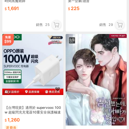
時間黑魔術師
第一企鵝 隱普
1,691
225
銷售
25
銷售
29
AD
【台灣現貨】適用於 supervooc 100
w 超級閃充充電器10重安全保護極速
閃充
1,260
運費券