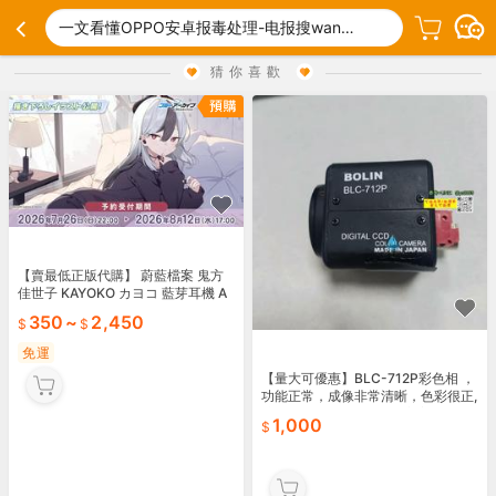
一文看懂OPPO安卓报毒处理-电报搜wangcaimdmb.ktu
猜你喜歡
【賣最低正版代購】 蔚藍檔案 鬼方
佳世子 KAYOKO カヨコ 藍芽耳機 A
SMR 3D vivionblue 0810
350
~
2,450
免運
【量大可優惠】BLC-712P彩色相 ，
功能正常，成像非常清晰，色彩很正,
註意看圖6，那也爛了個窟窿用 紙粘
1,000
著的,便宜處