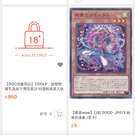
【OGC情趣用品】COOLP。超變態
爆乳臭婊千導院美沙 特濃精液灌入放
題服務 飛機杯 自慰套
950
【樂遊wow】日紙 DOOD-JP013 絢
銷售
6
嵐的達象 (普卡)
5