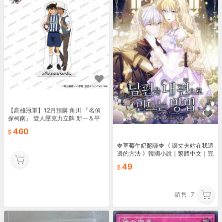
【高雄冠軍】12月預購 角川 『名偵
探柯南』 雙人壓克力立牌 新一＆平
次 0817⚫官
460
🍓草莓牛奶翻譯🍓《 讓丈夫站在我這
邊的方法 》韓國小說｜繁體中文｜完
結🍓
49
銷售
7