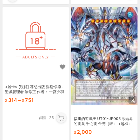
<麗卡> [現貨] 暮想出版 淫亂悖德．
遊戲管理者 無修正 作者： 一宮夕羽
314
~
751
銷售
25
福川的遊戲王 UT01-JP005 冰結界
的龍胤 千之龍 金亮（韓）（超框）
2,000