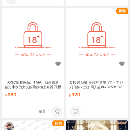
【OGC情趣用品】TMA。我那很適
[C108預約][小竣的賣場][アヘアジ
合史庫水的女友的柔軟極上名器 飛機
フ]信仰×はは 同人誌id=3753967
杯 自慰套 2026080108
980
320
銷售
1