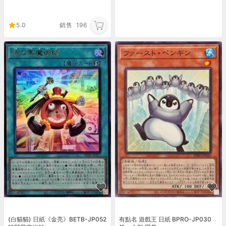
5.0
銷售
196
(白貓貓) 日紙《金亮》BETB-JP052
有點名 遊戲王 日紙 BPRO-JP030