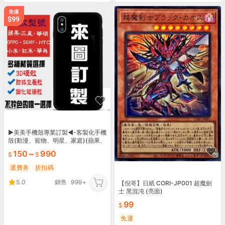
AD
▶︎美美手機殼專業訂製◀︎-客製化手機
殼(動漫、寵物、明星、家庭)(蘋果、
三星、SONY、紅米、OPPO、VIVO
150
~
990
適用)
運費券
折扣碼
5.0
銷售
999+
【倪哥】日紙 CORI-JP001 超魔劍
士 黑混沌 (亮面)
99
免運