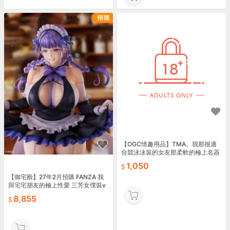
【OGC情趣用品】TMA。我那很適
合競泳泳裝的女友那柔軟的極上名器
飛機杯 自慰套
1,050
【御宅殿】27年2月預購 FANZA 我
與宅宅朋友的極上性愛 三芳女僕裝v
er. 1/4
8,855