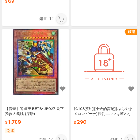
69
銷售
12
【倪哥】遊戲王 BETB-JP027 天下
[C108預約][小竣的賣場][ぶちやま
獨步大義賊 (浮雕)
メロンピーチ]長乳エルフは断れな
い 同人誌id=3785646
1,789
290
免運
銷售
10
銷售
1