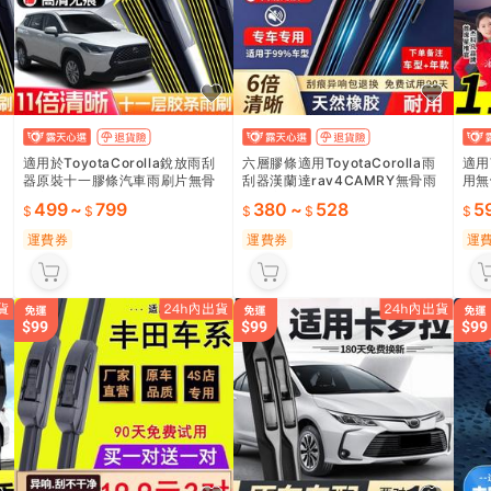
適用於ToyotaCorolla銳放雨刮
六層膠條適用ToyotaCorolla雨
適用
器原裝十一膠條汽車雨刷片無骨
刮器漢蘭達rav4CAMRY無骨雨
用無
靜音專用
刷靜音原裝
原廠
499
~
799
380
~
528
5
運費券
運費券
運