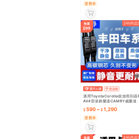
運費券
適用ToyotaCorolla銳放雨刮器
AV4雷淩鋒蘭達CAMRY威蘭達
亞洲龍雨刷
590
~
1,290
運費券