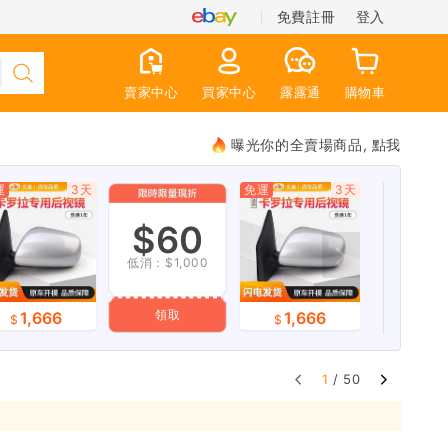
免費註冊
登入
賣家中心
買家中心
露露通
購物車
曝光你的全賣場商品, 點我
運
3天
免運
3天
免運
$60
低消：$1,000
領取
1,666
1,666
1,6
1
/ 50