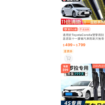
適用於ToyotaCorolla雙擎雨刮
器原裝十一膠條汽車雨刷片無骨
靜音專用
499
~
799
運費券