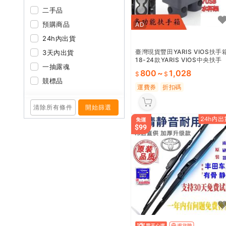
二手品
預購商品
AD
24h內出貨
臺灣現貨豐田YARIS VIOS扶手
3天內出貨
18-24款YARIS VIOS中央扶手
一抽露魂
免打孔中央扶手箱收納盒手扶箱
800
~
1,028
車杯架 扶
競標品
運費券
折扣碼
清除所有條件
開始篩選