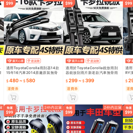
4
適用ToyotaCorolla雨刮器14款
適用於ToyotaCorolla銳放雨刮
適用T
2
15年16汽車2014原廠原裝無骨
器銳放刮雨片新老款汽車無骨雨
RY
雨刷膠條片
刷膠條片
裝無
480
~
580
299
~
399
2
運費券
運費券
運