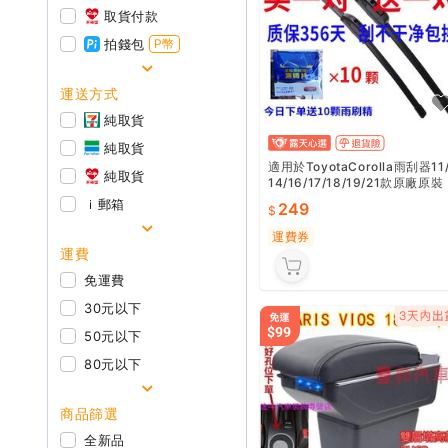
取貨付款
拍錢包
P幣
運送方式
純取貨
純取貨
適用於ToyotaCorolla雨刮器11
純取貨
14/16/17/18/19/21款原廠原裝
無骨雨刷
ｉ郵箱
249
運費券
運費
免運費
30元以下
50元以下
80元以下
商品篩選
全新品