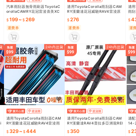
M
汽車雨刮器無骨雨刷器ToyotaC
適用ToyotaCorolla雨刮器CAM
適用
orollaCAMRY花冠雷淩喜美XC
RY漢蘭達花冠威馳RAV4雷淩原
雨刮
RV福斯朗逸
裝無骨雨刷
條雨
199
~
269
276
4
運費券
運費券
運
a
適用ToyotaCorolla雨刮器CAM
適用ToyotaCorolla雨刮器CAM
適配0
i
RY漢蘭達花冠威馳RAV4雷淩雨
RY漢蘭達RAV4普拉多亞洲龍REI
14
刷膠條原裝
Z原廠雨刷
炤鏡
329
~
444
350
2