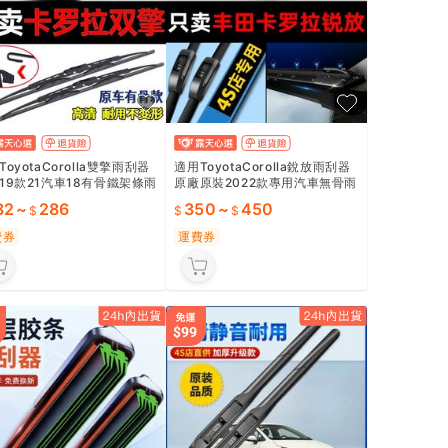
ToyotaCorolla雙擎雨刮器
適用ToyotaCorolla銳放雨刮器
19款21汽車18有骨鐵架條雨
原廠原裝2022款專用汽車無骨雨
刷片膠條
82
~
286
350
~
450
費券
運費券