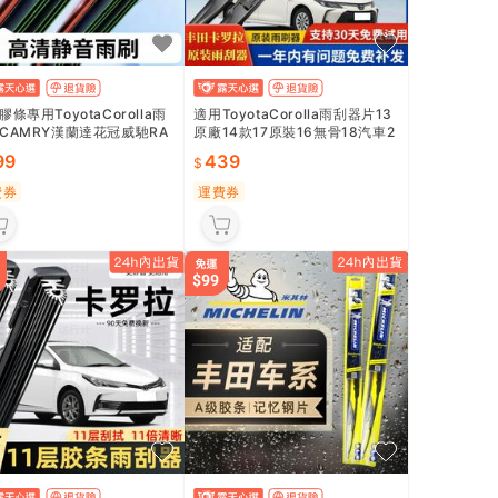
膠條專用ToyotaCorolla雨
適用ToyotaCorolla雨刮器片13
CAMRY漢蘭達花冠威馳RA
原廠14款17原裝16無骨18汽車2
雷淩雨刷
014雨刷條
99
439
費券
運費券