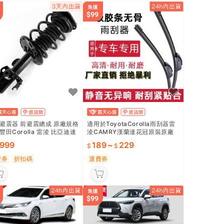
避震器 前避震總成 原廠規格
適用於ToyotaCorolla雨刮器雷
豐田Corolla 雷淩 比亞迪速
淩CAMRY漢蘭達花冠原裝原廠
眾泰Z300 左右前避震器 舒適
前雨刷片
,999
189
~
229
費券
折扣碼
運費券