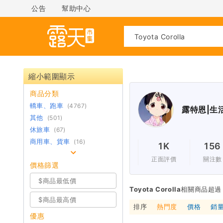
公告
幫助中心
縮小範圍顯示
商品分類
轎車、跑車
(4767)
露特恩|生活
其他
(501)
休旅車
(67)
商用車、貨車
(16)
1K
156
正面評價
關注數
價格篩選
Toyota Corolla
相關商品超過 5
排序
熱門度
價格
銷
優惠