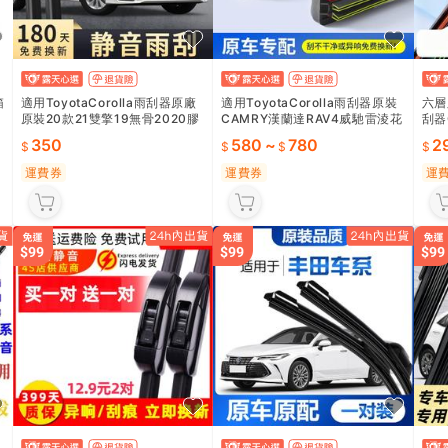
箱
適用ToyotaCorolla雨刮器原廠
適用ToyotaCorolla雨刮器原裝
六層
原裝20款21雙擎19無骨2020膠
CAMRY漢蘭達RAV4威馳雷淩花
刮器
條2021雨刷
冠致炫雨刷
V4
350
580
~
780
2
運費券
運費券
運