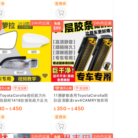
費券
運費券
ToyotaCorolla後炤鏡方向
11層膠條適用ToyotaCorolla雨
殼鏡框1418款後視鏡片反光
刮器漢蘭達rav4CAMRY無骨雨
總成
刷靜音原裝
80
~
450
350
~
450
費券
運費券