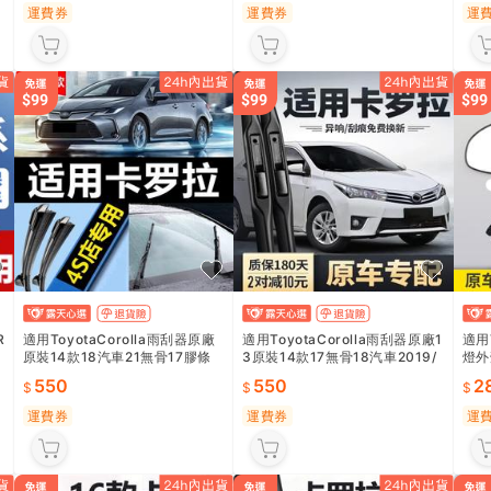
運費券
運費券
運
R
適用ToyotaCorolla雨刮器原廠
適用ToyotaCorolla雨刮器原廠1
適用
原裝14款18汽車21無骨17膠條
3原裝14款17無骨18汽車2019/
燈外
雙擎雨刷片
21雨刷條
鏡框
550
550
2
運費券
運費券
運