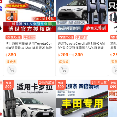
/
博世原裝雨刷條適用ToyotaCor
適用ToyotaCorolla雨刮器CAM
適配
olla雙擎銳放12款18原廠21無骨
RY雷淩花冠漢蘭達RAV4原廠靜
原裝
雨刮器片
音雨刷片
刷片
880
299
~
399
2
運費券
運費券
運