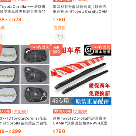
ToyotaCorolla十一層膠條
米其林有骨雨刮器雨刷片膠條汽
器雙擎原裝專用靜音無骨11
車通用適用ToyotaCorollaCAM
刷片
RY漢蘭達
38
~
528
790
費券
運費券
7-13ToyotaCorolla/花冠
適用ToyotaCorolla雨刮器雷淩
-21款Corolla後視鏡反光鏡後
CAMRY漢蘭達普拉多RAV4原裝
鏡片
原廠雨刷片
39
~
299
780