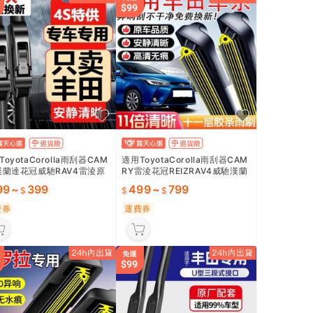
oyotaCorolla雨刮器CAM
適用ToyotaCorolla雨刮器CAM
漢蘭達花冠威馳RAV4雷淩原
RY雷淩花冠REIZRAV4威馳漢蘭
骨雨刷
達原裝雨刷
99
~
399
499
~
799
費券
運費券