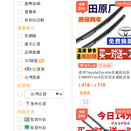
露幣加碼
運費券
有折扣活動
賣家身分
官網購
露天心選
品牌旗艦
3C聯盟
賣家
適用ToyotaCorolla原廠雨刮器
CAMRYrav4花冠雷淩威馳原裝
台灣賣家
雨刷汽車
418
~
718
出貨地
運費券
海外出貨
付款方式
取貨付款
取貨付款