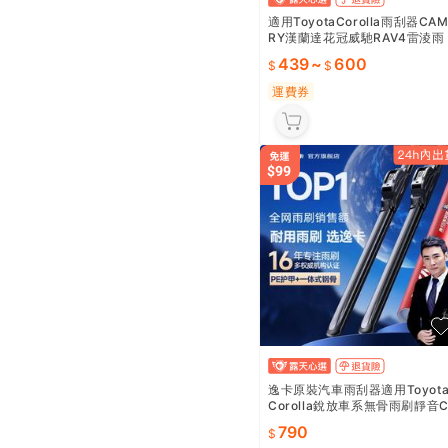
適用ToyotaCorolla雨刮器CA
RY漢蘭達花冠威馳RAV4雷淩雨
刷膠條原裝
439
~
600
運費券
逸卡原裝汽車雨刮器適用Toyot
Corolla銳放車系無骨雨刷靜音C
ty膠條
790