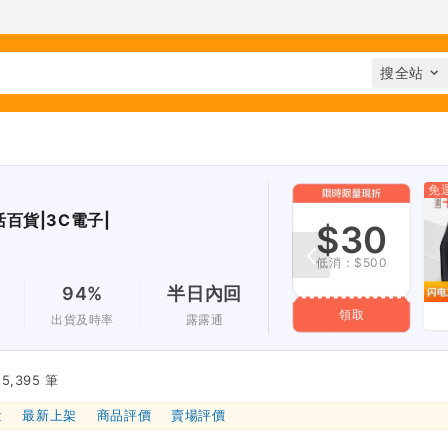
免
百貨|3C電子|
$30
低消：$500
94%
半日內回
領取
出貨及時率
露露通
,395 筆
量
最新上架
商品評價
賣場評價