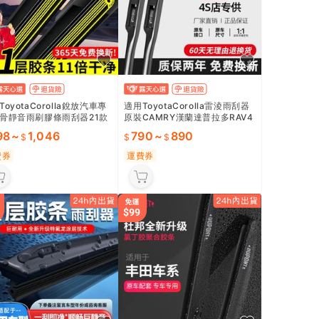
ToyotaCorolla銳放汽車專
適用ToyotaCorolla雷淩雨刮器
骨靜音雨刷膠條雨刮器21款
原裝CAMRY漢蘭達普拉多RAV4
原裝
原廠雨刷片
98
~
1,046
790
~
890
費券
運費券