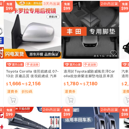
Toyota Corolla 後照鏡總成 07-
適用於Toyota威馳威颯奕澤Cor
汽車
13款 原廠品質 後視鏡總成 汽車
olla銳放鋒蘭達腳墊地毯原車原
適用
配件 左右可選 3線5線
廠款
銳 
1,666
~
2,156
1,780
~
7,180
2
穩定
運費券
折扣碼
運費券
運