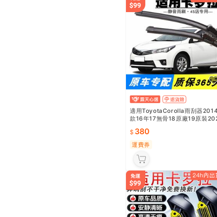
適用ToyotaCorolla雨刮器201
款16年17無骨18原廠19原裝20
0雨刷片條
380
運費券