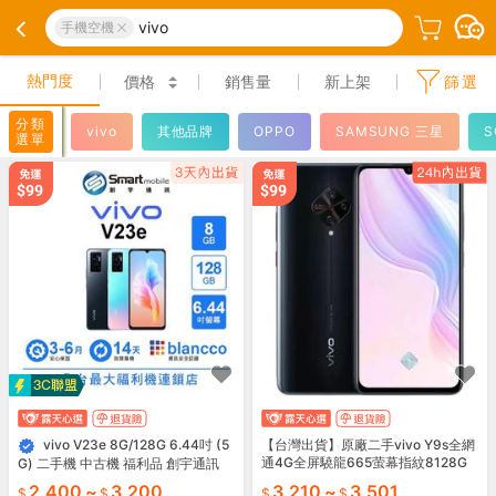
vivo
手機空機
熱門度
價格
銷售量
新上架
篩選
分類
vivo
其他品牌
OPPO
SAMSUNG 三星
S
選單
vivo V23e 8G/128G 6.44吋 (5
【台灣出貨】原廠二手vivo Y9s全網
通4G全屏驍龍665萤幕指紋8128G
G) 二手機 中古機 福利品 創宇通訊
便宜備用手嘰
2,400
~
3,200
3,210
~
3,501