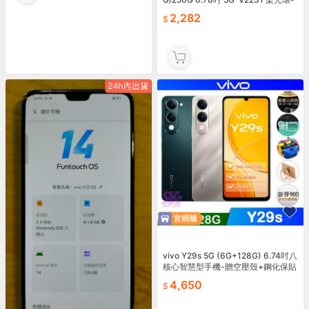
直購價2282
2,282
vivo Y29s 5G (6G+128G) 6.74吋八
核心智慧型手機-贈空壓殼+鋼化保貼
+掛繩+韓版包+指環支...
4,650