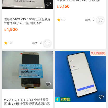
款/可貨到付款
5,150
贈好禮 VIVO V15 6.53吋三攝超廣角
5.0
銷售
2
智慧機 6G/128G 藍 贈玻璃貼
4,900
5.0
銷售
2
VIVO Y12/Y15/Y17/Y3 全新液晶螢
幕 vivo y15 換螢幕 螢幕總成 液晶黑
屏維修 玻璃破裂現場維修