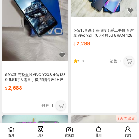
🎉5/15更新！降價嘍！🌈二手機 台灣
版 vivo v21（6.44吋5G 8RAM 128
GB 雙卡雙待）
2,299
5.0
銷售
1
99%新 完整盒裝VIVO Y20S 4G/128
G 6.51吋大電量手機,加贈高級9H玻
璃貼
2,688
銷售
1
首頁
預購
賣東西
通知
我的