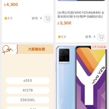
4,300
(台灣公司貨)VIVO Y21(4G/64G) 全
新未拆封/刷卡/分期/Pi 拍錢包付款/
5.0
銷售
4
可貨到付款
3,300
5.0
銷售
4
大家都在搜
x555
A1278
ZS630KL