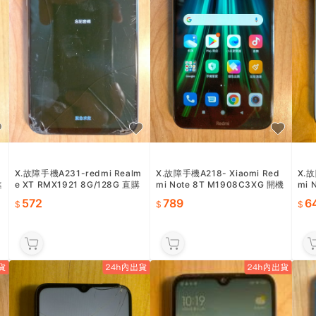
X.故障手機A231-redmi Realm
X.故障手機A218- Xiaomi Red
X.故
進
e XT RMX1921 8G/128G 直購
mi Note 8T M1908C3XG 開機
mi 
價572
鍵脫落-直購價789
購價
572
789
6