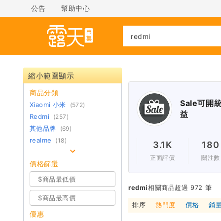
公告
幫助中心
縮小範圍顯示
商品分類
Sale可開
Xiaomi 小米
(572)
益
Redmi
(257)
其他品牌
(69)
realme
(18)
3.1K
180
正面評價
關注數
價格篩選
redmi
相關商品超過 972 筆
排序
熱門度
價格
銷
優惠