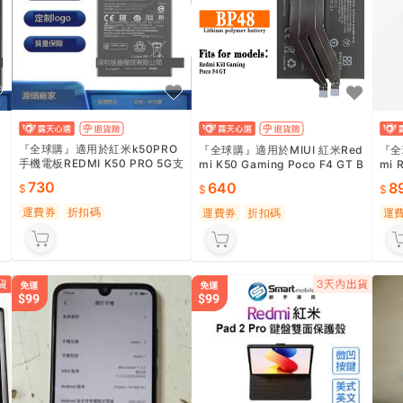
『全球購』適用於紅米k50PRO
『全球購』適用於MIUI 紅米Red
『全
手機電板REDMI K50 PRO 5G支
mi K50 Gaming Poco F4 GT B
mi 
持快充BM5E電池更換
P48 4700mAh電池
支架
730
640
8
運費券
折扣碼
運費券
折扣碼
運