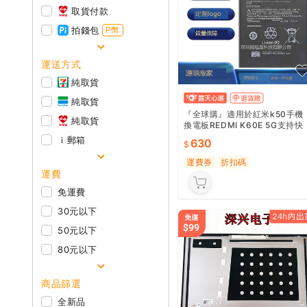
取貨付款
拍錢包
P幣
運送方式
純取貨
純取貨
『全球購』適用於紅米k50手機
純取貨
換電板REDMI K60E 5G支持快
充BM5F電池出口
ｉ郵箱
630
運費券
折扣碼
運費
免運費
30元以下
50元以下
80元以下
商品篩選
全新品