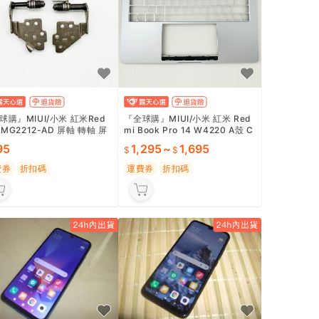
球購』MIUI/小米 紅米Red
『全球購』MIUI/小米 紅米 Red
RMG2212-AD 屏軸 轉軸 屏
mi Book Pro 14 W4220 A殼 C
 原裝#可開統編
殼 D殼 外殼 全新#可開統編
95
1,295
~
1,695
費券
折扣碼
運費券
折扣碼