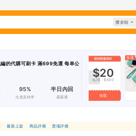
免運
3天
免運
統編的代購可刷卡 滿699免運 每单公
$10
$20
低消：$300
低消：$500
95%
半日內回
領取
領取
409
出貨及時率
露露通
量
最新上架
商品評價
賣場評價