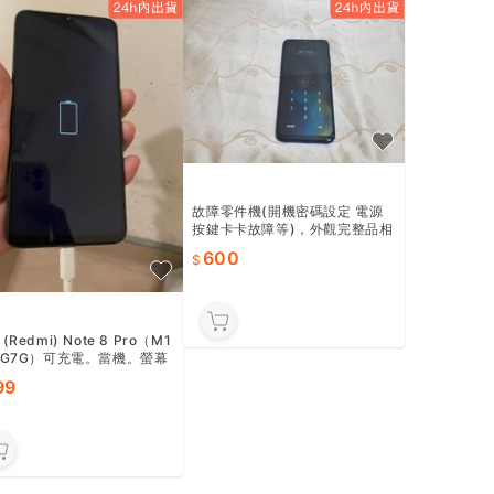
故障零件機(開機密碼設定 電源
按鍵卡卡故障等)，外觀完整品相
不錯:小米 redmi note7 pro ，
600
研究價600元
(Redmi) Note 8 Pro（M1
6G7G）可充電。當機。螢幕
99