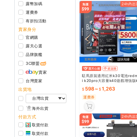
露幣加碼
運費券
有折扣活動
賣家身分
官網購
露天心選
品牌旗艦
3C聯盟
賣家
駐馬原裝適用紅米k30電池red
i k20pro大容量k40遊戲增強版
台灣賣家
30pro k30s k30至尊紀念版k4
598
~
1,263
出貨地
0p
運費券
海外出貨
付款方式
取貨付款
取貨付款