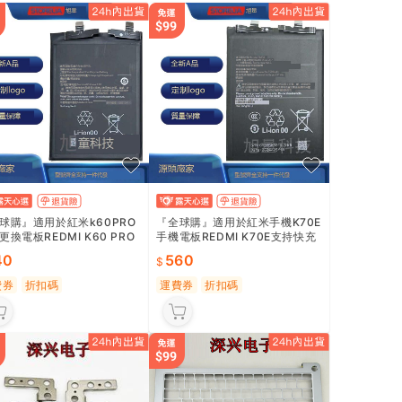
球購』適用於紅米k60PRO
『全球購』適用於紅米手機K70E
更換電板REDMI K60 PRO
手機電板REDMI K70E支持快充
支持快充BM5L電池
BM5X電池出口
40
560
費券
折扣碼
運費券
折扣碼