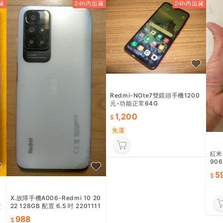
Redmi-NOte7雙鏡頭手機1200
元-功能正常64G
1,200
免運
紅米 
90
沒破
5
X.故障手機A006-Redmi 10 20
價
22 128GB 配置 6.5 吋 2201111
9UY -直購價988
988