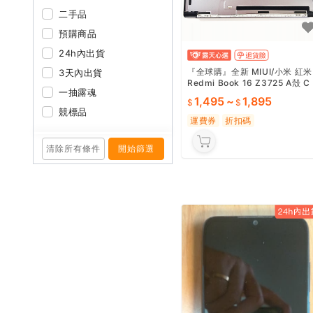
二手品
預購商品
24h內出貨
『全球購』全新 MIUI/小米 紅米
3天內出貨
Redmi Book 16 Z3725 A殼 C
一抽露魂
殼 D殼 外殼#可開統編
1,495
~
1,895
競標品
運費券
折扣碼
清除所有條件
開始篩選