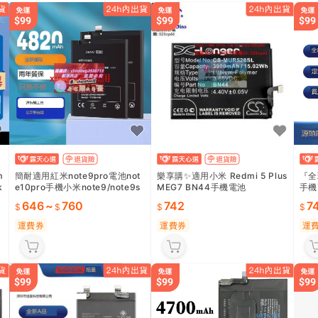
m
簡耐適用紅米note9pro電池not
樂享購✨適用小米 Redmi 5 Plus
『全
k
e10pro手機小米note9/note9s
MEG7 BN44手機電池
手機
大容量Redmi note10更換5g
5G
646
~
760
742
7
運費券
運費券
運