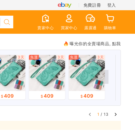
免費註冊
登入
賣家中心
買家中心
露露通
購物車
曝光你的全賣場商品, 點我
3天
免運
3天
免運
3天
409
409
409
1
/ 13