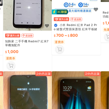
Re
功能
1
小米 Redmi 紅米 Pad 2 Pr
o 鍵盤式雙面保護殼 紅米平板鍵
免
盤 二手機 中古機 福利品 創宇通
700
~
800
訊
知飾家 二手手機 Redmi7 紅米7
運費券
單機無配件
1,000
運費券