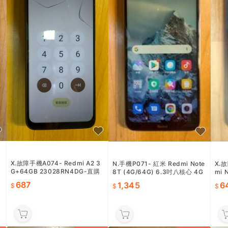
X.故障手機A074- Redmi A2 3
N.手機P071- 紅米 Redmi Note
X.故
G+64GB 23028RN4DG-直購
8T (4G/64G) 6.3吋八核心 4G
mi 
價687
LTE -直購價1345
購價
687
1,345
6