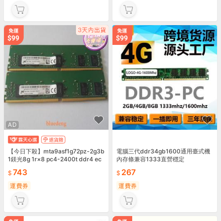
AD
【今日下殺】mta9asf1g72pz-2g3b
電腦三代ddr34gb1600通用臺式機
1鎂光8g 1r×8 pc4-2400t ddr4 ec
內存條兼容1333直營穩定
c reg r
743
267
運費券
運費券