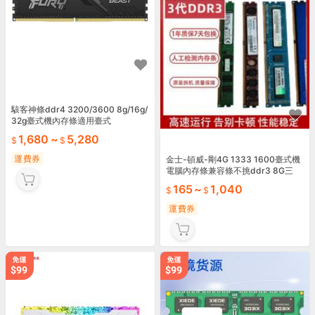
駭客神條ddr4 3200/3600 8g/16g/
32g臺式機內存條適用臺式
1,680
~
5,280
運費券
金士-頓威-剛4G 1333 1600臺式機
電腦內存條兼容條不挑ddr3 8G三
165
~
1,040
運費券