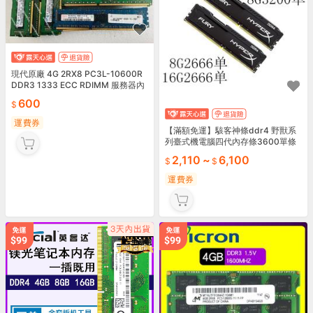
現代原廠 4G 2RX8 PC3L-10600R
DDR3 1333 ECC RDIMM 服務器內
存 號25723
600
運費券
【滿額免運】駭客神條ddr4 野獸系
列臺式機電腦四代內存條3600單條
適用
2,110
~
6,100
運費券