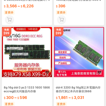
GB燈條
g 2g 1.5v
3,566
~
6,226
396
運費券
運費券
8g 16g ddr3 pc3 1333 1600 1866
ddr4 3200 8g 16g筆記本電腦內存
eccreg鎂光伺服器內存條
條四代筆記本內存兼容2666
300
~
596
1,861
~
3,031
運費券
運費券