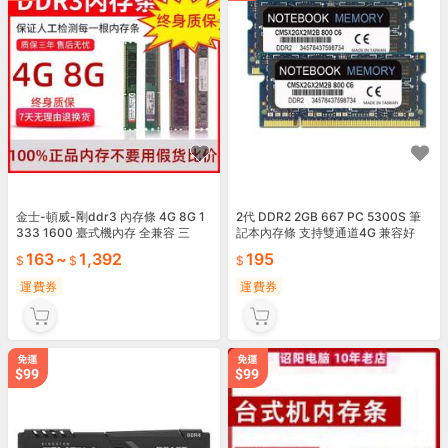
金士-頓威-剛ddr3 內存條 4G 8G 1
2代 DDR2 2GB 667 PC 5300S 筆
333 1600 臺式機內存 全兼容 三
記本內存條 支持雙通道4G 兼容好
163
~
1,392
195
運費券
運費券