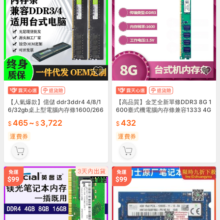
【人氣爆款】億儲 ddr3ddr4 4/8/1
【高品質】金芝全新單條DDR3 8G 1
6/32gb桌上型電腦內存條1600/266
600臺式機電腦內存條兼容1333 4G
6/3200
2G 1.5V
465
~
3,722
432
運費券
運費券