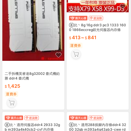
⑧比丶8g 16g ddr3 pc3 1333 160
0 1866eccreg鎂光伺服器內存條
413
~
841
運費券
二手拆機英睿達8g32002 臺式機鉑
勝 ddr4 臺式機
1,425
運費券
⑧比丶適用伺服器ddr4 2933 32g
b m393a4k40cb2-cvf 內存條