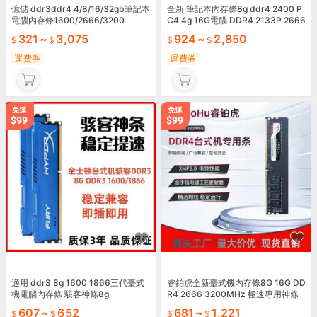
億儲 ddr3ddr4 4/8/16/32gb筆記本
全新 筆記本內存條8g ddr4 2400 P
電腦內存條1600/2666/3200
C4 4g 16G電腦 DDR4 2133P 2666
321
~
3,075
924
~
2,850
運費券
運費券
適用 ddr3 8g 1600 1866三代臺式
睿鉑虎全新臺式機內存條8G 16G DD
機電腦內存條 駭客神條8g
R4 2666 3200MHz 極速專用神條
607
~
652
681
~
1,221