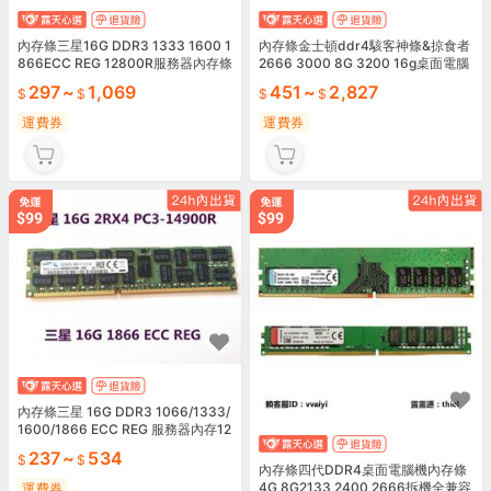
內存條三星16G DDR3 1333 1600 1
內存條金士頓ddr4駭客神條&掠食者
866ECC REG 12800R服務器內存條
2666 3000 8G 3200 16g桌面電腦
X79 X99
機內存條
297
~
1,069
451
~
2,827
運費券
運費券
內存條三星 16G DDR3 1066/1333/
1600/1866 ECC REG 服務器內存12
800R
237
~
534
內存條四代DDR4桌面電腦機內存條
4G 8G2133 2400 2666拆機全兼容
運費券