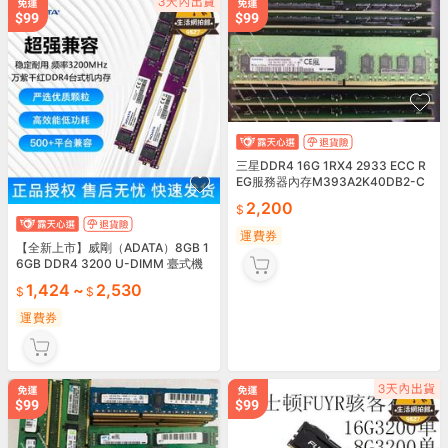
三星DDR4 16G 1RX4 2933 ECC R
EG服務器內存M393A2K40DB2-C
VF 號25723
2,200
運費券
【全新上市】威剛（ADATA）8GB 1
6GB DDR4 3200 U-DIMM 臺式機
內存 萬紫千紅
1,424
~
2,530
運費券