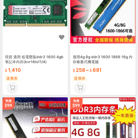
現貨 適用 低電壓版ddr3 1600 4gb
適用4g 8g ddr3 1600 1866 16g 內
筆記本內存(kvr16ls11/4)
存條臺式機電腦
1,410
258
~
681
運費券
運費券