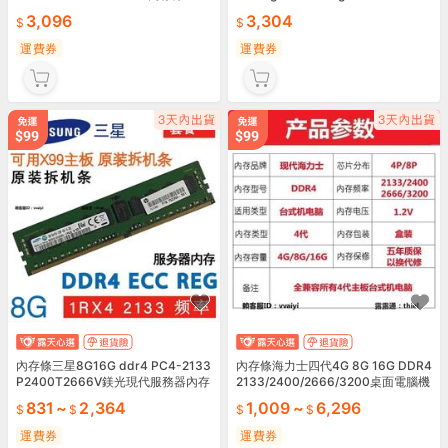
3,096
運費券
⑧比丶適用288插腳內存條ddr4 32
00 32gb m393a4g43ab3-cwe rd
imm
3,304
運費券