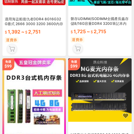
磐存UDIMM/SODIMM全國產長鑫存
適用海盜船復仇者DDR4 8G16G32
儲8/16G容量DDR4 3200筆記本內
G臺式 2666 3000 3200 3600內存
存條
條
1,725
~
2,715
1,392
~
2,751
運費券
運費券