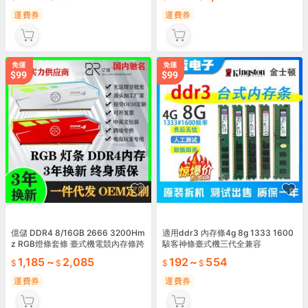
運費券
運費券
億儲 DDR4 8/16GB 2666 3200Hm
適用ddr3 內存條4g 8g 1333 1600
z RGB燈條套條 臺式機電競內存條跨
駭客神條臺式機三代全兼容
1,185
~
2,085
192
~
554
運費券
運費券