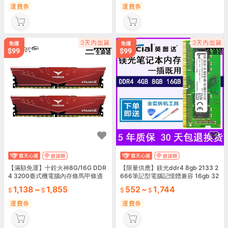
運費券
運費券
【滿額免運】十銓火神8G/16G DDR
【限量供應】鎂光ddr4 8gb 2133 2
4 3200臺式機電腦內存條馬甲條適
666筆記型電腦記憶體兼容 16gb 32
用
00mhz
1,138
~
1,855
552
~
1,744
運費券
運費券