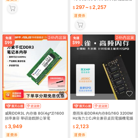
搭配雙通道
297
~
2,257
運費券
威剛DDR3L 內存條 8G(4g*2)1600
塵雨朱雀DDR4內存8G/16G 3200M
頻率兼容 華碩遊戲辦公筆電
Hz海力士CJR全兼容桌靣電腦機電腦
內存
3,949
2,123
運費券
運費券