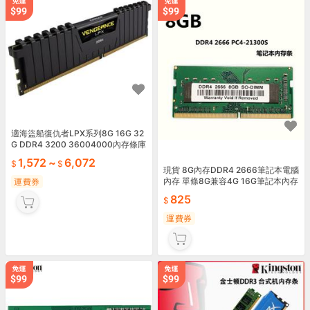
適海盜船復仇者LPX系列8G 16G 32
G DDR4 3200 36004000內存條庫
存
1,572
~
6,072
現貨 8G內存DDR4 2666筆記本電腦
內存 單條8G兼容4G 16G筆記本內存
運費券
條
825
運費券