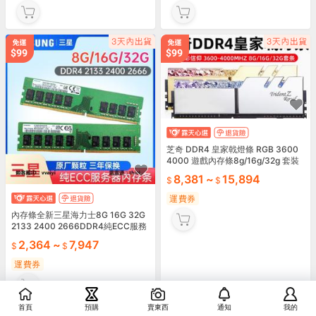
內存條三星8G16G ddr4 PC4-2133
內存條海力士四代4G 8G 16G DDR4
P2400T2666V鎂光現代服務器內存
2133/2400/2666/3200桌面電腦機
條X99
電腦內存條
831
~
2,364
1,009
~
6,296
運費券
運費券
芝奇 DDR4 皇家戟燈條 RGB 3600
首頁
預購
賣東西
通知
我的
4000 遊戲內存條8g/16g/32g 套裝