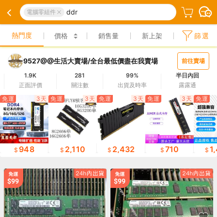
ddr
電腦零組件
熱門度
價格
銷售量
新上架
篩選
9527@@生活大賣場/全台最低價盡在我賣場
前往賣場
1.9K
281
99%
半日內回
正面評價
關注數
出貨及時率
露露通
免運
3天
免運
3天
免運
3天
免運
3天
免運
948
2,110
2,432
710
1