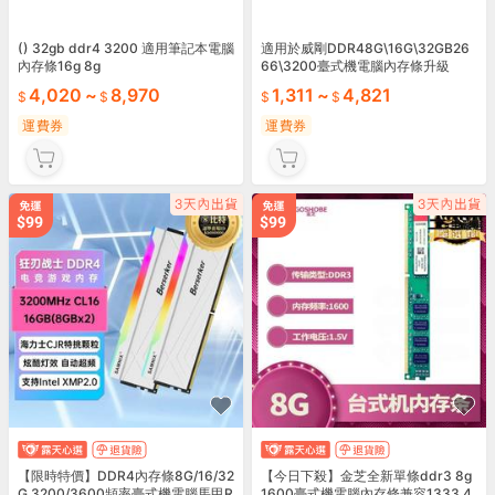
() 32gb ddr4 3200 適用筆記本電腦
適用於威剛DDR48G\16G\32GB26
內存條16g 8g
66\3200臺式機電腦內存條升級
4,020
~
8,970
1,311
~
4,821
運費券
運費券
【限時特價】DDR4內存條8G/16/32
【今日下殺】金芝全新單條ddr3 8g
G 3200/3600頻率臺式機電腦馬甲R
1600臺式機電腦內存條兼容1333 4