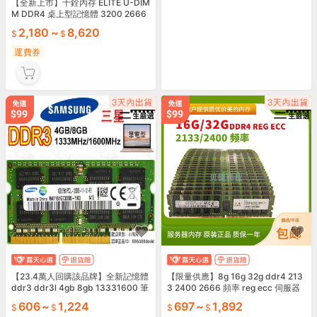
【全新上市】十銓內存 ELITE U-DIM
美光DDR3L 8GB 1600 PC3L-1280
M DDR4 桌上型記憶體 3200 2666
0S標壓1.5V全兼容筆電記憶體RAM
2400
露天市集 全臺最大的網
2,180
~
8,620
310
運費券
運費券
折扣碼
【23.4萬人回購該品牌】全新記憶體
【限量供應】8g 16g 32g ddr4 213
ddr3 ddr3l 4gb 8gb 13331600 筆
3 2400 2666 頻率 reg ecc 伺服器
記型記憶體 ram筆電記
記憶體
606
~
1,224
697
~
1,892