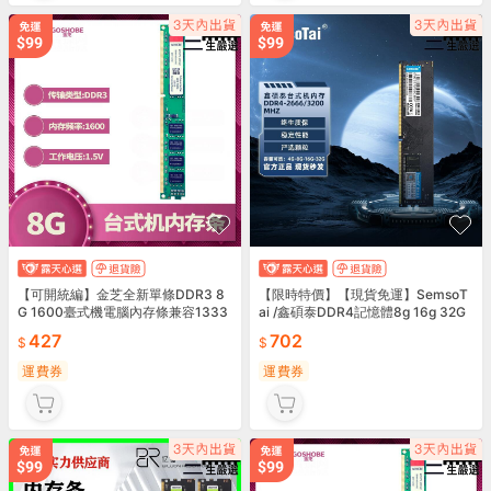
【可開統編】金芝全新單條DDR3 8
【限時特價】【現貨免運】SemsoT
G 1600臺式機電腦內存條兼容1333
ai /鑫碩泰DDR4記憶體8g 16g 32G
4G 2G 1.5V
2666 3200桌上型電腦電腦
427
702
運費券
運費券