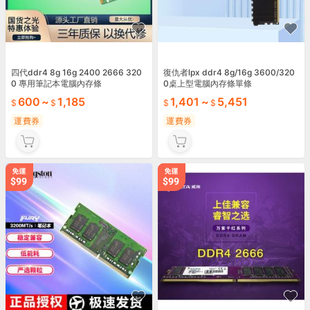
四代ddr4 8g 16g 2400 2666 320
復仇者lpx ddr4 8g/16g 3600/320
0 專用筆記本電腦內存條
0桌上型電腦內存條單條
600
~
1,185
1,401
~
5,451
運費券
運費券