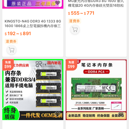
MG麥光內存條DDR3 8G 1600 臺式
機電腦2G 4G內存條鎂光雙面16顆粒
555
~
771
運費券
KINGSTO-N4G DDR3 4G 1333 8G
1600 1866桌上型電腦拆機內存條三
代
192
~
891
運費券