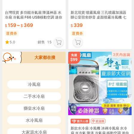
台灣現貨 多功能冷氣扇 降溫神器 水
新北現貨 噴霧風扇 三孔噴霧加濕器
冷扇 冷氣扇 F66 USB移動空調 迷你
辦公室宿舍靜音 桌面噴霧冷風機 七
冷風扇 微型冷氣 移動式水冷氣 降溫
彩噴霧加濕冷風扇 便攜式三孔水冷扇
159
~
369
339
風扇台
運費券
運費券
5.0
銷售
15
大家都在搜
冷風扇
二手水冷扇
獅皇水冷扇
水冷風扇
新款水冷扇 冷風機 冰磚冷風扇 水冷
大家源水冷扇
扇 水冷氣 降溫 冷氣扇 移動空調 迷你