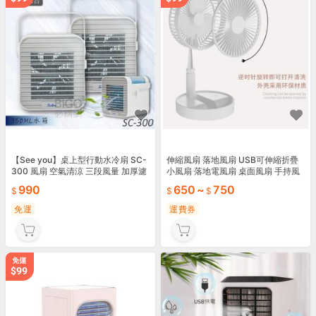
【See you】桌上型行動水冷扇 SC-
伸縮風扇 落地風扇 USB可伸縮折疊
300 風扇 空氣清涼 三段風量 加厚濾
小風扇 落地電風扇 桌面風扇 手持風
心 移動式 輕便型 桌上型 涼扇
扇 循環扇 頸掛風扇 水冷扇 未來實驗
990
650
~
750
室 同款
免運
運費券