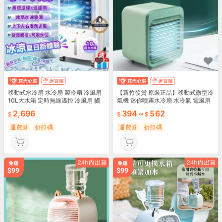
移動式水冷扇 水冷扇 製冷扇 冷風扇
【新竹發貨 原裝正品】移動式微型冷
10L大水箱 定時無線遙控 冷風扇 觸
氣機 迷你噴霧水冷扇 水冷氣 電風扇
控冷風機 家用水冷氣扇 移動空調
空調
2,696
394
~
562
運費券
折扣碼
運費券
折扣碼