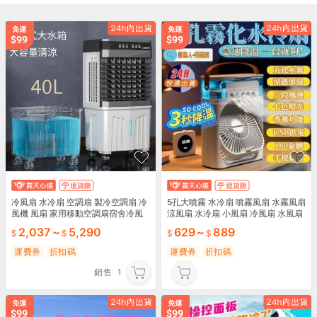
冷風扇 水冷扇 空調扇 製冷空調扇 冷
5孔大噴霧 水冷扇 噴霧風扇 水霧風扇
風機 風扇 家用移動空調扇宿舍冷風
涼風扇 水冷扇 小風扇 冷風扇 水風扇
扇小型臥室大風力出租房專用
物
2,037
~
5,290
629
~
889
運費券
折扣碼
運費券
折扣碼
銷售
1