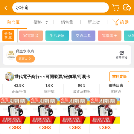
水冷扇
熱門度
價格
銷售量
新上架
篩選
分類
家電影音
生活居家
交通工具
電腦電子
休
選單
獅皇水冷扇
查看更多
尋寶去
世代電子商行~~可開發票/報價單/可刷卡
前往賣場
42.5K
1.6K
96%
很快回應
正面評價
關注數
出貨及時率
露露通
免運
免運
免運
免運
393
393
393
393