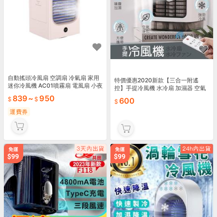
自動搖頭冷風扇 空調扇 冷氣扇 家用
特價優惠2020新款【三合一附遙
迷你冷風機 AC01噴霧扇 電風扇 小夜
控】手提冷風機 水冷扇 加濕器 空氣
燈 靜音桌面小風扇 水冷扇16740
淨化 霧化機 冷扇機 移動式冷氣機 迷
839
~
950
600
你風扇
運費券