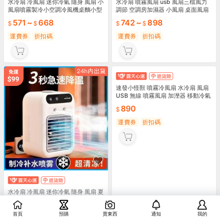
水冷扇 冷風扇 迷你冷氣 隨身 風扇 小
水冷扇 噴霧風扇 usb 風扇三檔風力
風扇噴霧製冷小空調冷風機桌麵小型
調節 空調房加濕器 小風扇 桌面風扇
便攜式宿捨充電迷你電扇噴水
電風扇 冷氣 辦公室便捷風扇
571
~
668
742
~
898
運費券
折扣碼
運費券
折扣碼
水冷扇 冷風扇 迷你冷氣 隨身 風扇 夏
速發小怪獸 噴霧冷風扇 水冷扇 風扇
天製冷噴霧冷風扇學生宿捨加濕迷你
USB 無線 噴霧風扇 加溼器 移動冷氣
電風扇辦公室桌麵移動小空調
桌面空調扇 電扇 靜音 小
1,073
890
首頁
預購
賣東西
通知
我的