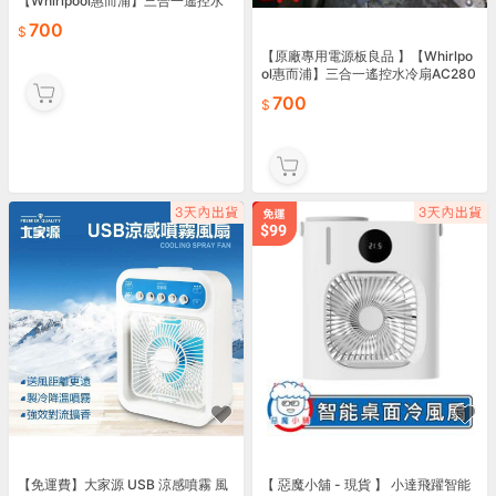
【Whirlpool惠而浦】三合一遙控水
冷扇AC2801
700
【原廠專用電源板良品 】【Whirlpo
ol惠而浦】三合一遙控水冷扇AC280
1
700
【免運費】大家源 USB 涼感噴霧 風
【 惡魔小舖 - 現貨 】 小達飛躍智能