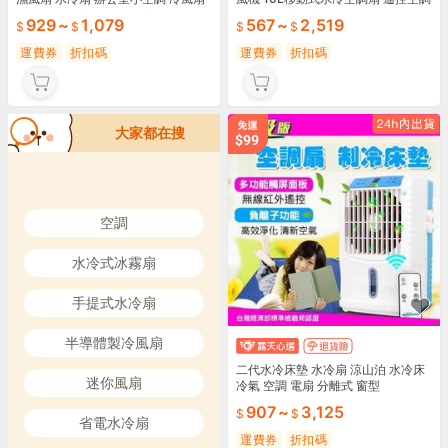
移動式水冷扇 桌面水冷扇
移動空調扇 可客製化
929
~
1,079
567
~
2,519
運費券
折扣碼
運費券
折扣碼
大家都在搜
空調
水冷式冰霧扇
手提式水冷扇
半導體製冷風扇
二代水冷床墊 水冷扇 涼山泊 水冷床
迷你風扇
冷氣 空調 電扇 分離式 窗型
907
~
3,125
省電水冷扇
運費券
折扣碼