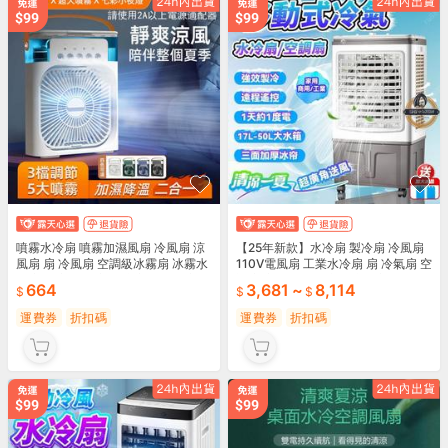
噴霧水冷扇 噴霧加濕風扇 冷風扇 涼
【25年新款】水冷扇 製冷扇 冷風扇
風扇 扇 冷風扇 空調級冰霧扇 冰霧水
110V電風扇 工業水冷扇 扇 冷氣扇 空
冷扇 風扇 電風扇 冰涼扇 迷你風扇
調扇 家用冷風機 商用涼風扇
664
3,681
~
8,114
運費券
折扣碼
運費券
折扣碼