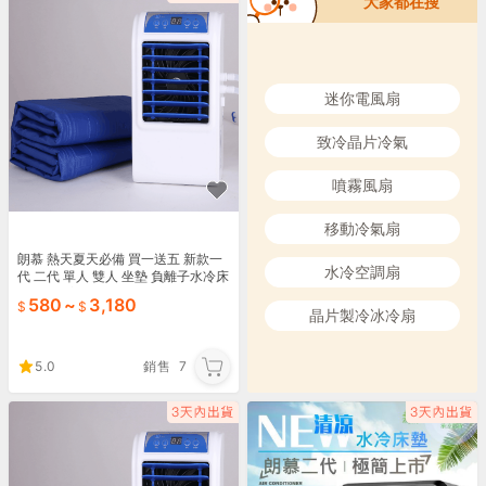
大家都在搜
迷你電風扇
致冷晶片冷氣
噴霧風扇
移動冷氣扇
朗慕 熱天夏天必備 買一送五 新款一
水冷空調扇
代 二代 單人 雙人 坐墊 負離子水冷床
墊+水冷扇 寵物墊 冷凝 涼墊 冷氣 電
580
~
3,180
風扇
晶片製冷冰冷扇
5.0
銷售
7