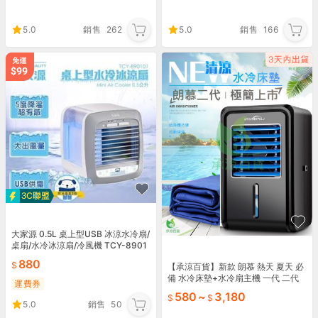
5.0
銷售
262
5.0
銷售
166
大家源 0.5L 桌上型USB 冰涼水冷扇/
桌扇/水冷冰涼扇/冷風機 TCY-8901
01
880
【承涼百貨】新款 朗慕 熱天 夏天 必
備 水冷床墊+水冷扇主機 一代 二代
運費券
贈品 (空調 冷風 涼蓆 節能 省電 冷凝
580
~
3,180
5.0
銷售
50