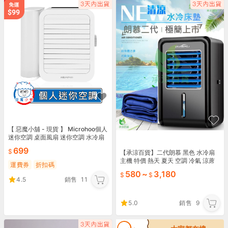
【 惡魔小舖 - 現貨 】 Microhoo個人
迷你空調 桌面風扇 迷你空調 水冷扇
移動空調 冷風扇 小風扇 小米有品
699
【承涼百貨】二代朗慕 黑色 水冷扇
主機 特價 熱天 夏天 空調 冷氣 涼蓆
運費券
折扣碼
節能 冷凝 涼墊(非涼山泊、寶正涼
580
~
3,180
4.5
銷售
11
5.0
銷售
9