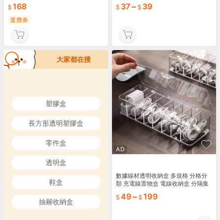
168
37
~
39
運費券
大家都在搜
塑膠盒
長方形透明塑膠盒
零件盒
AD
透明盒
數據線材透明收納盒 多規格 分格分
鞋盒
類 充電線置物盒 電線收納盒 分隔集
線盒 整線盒 儲物盒【BF0117】《約
49
~
199
翰家庭百貨
抽屜收納盒