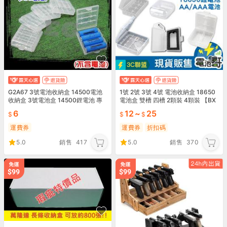
G2A67 3號電池收納盒 14500電池
1號 2號 3號 4號 電池收納盒 18650
收納盒 3號電池盒 14500鋰電池 專
電池盒 雙槽 四槽 2顆裝 4顆裝 【BX
用收納盒 保存盒
001】
6
12
~
25
運費券
運費券
折扣碼
5.0
銷售
417
5.0
銷售
370