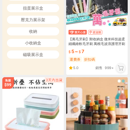
扭蛋展示盒
壓克力展示架
收納
【萬毛牙刷】附收納盒 微米科技超柔
小收納盒
細纖維軟毛牙刷 萬根毛波浪護理牙刷
奈米竹炭刷毛☆精品社
5
~
7
磁吸展示盒
運費券
折扣碼
5.0
銷售
999+