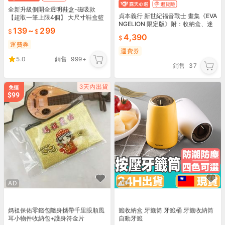
全新升級側開全透明鞋盒-磁吸款
貞本義行 新世紀福音戰士 畫集《EVA
【超取一筆上限4個】 大尺寸鞋盒籃
NGELION 限定版》附：收納盒、迷
球鞋盒 收納盒置物盒球鞋收納男球鞋
139
~
299
你色紙、複製原畫15枚
盒
4,390
運費券
運費券
5.0
銷售
999+
銷售
37
AD
AD
媽祖保佑零錢包隨身攜帶千里眼順風
籤收納盒 牙籤筒 牙籤桶 牙籤收納筒
耳小物件收納包+護身符金片
自動牙籤