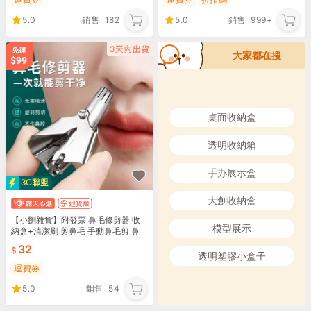
5.0
銷售
182
5.0
銷售
999+
大家都在搜
桌面收納盒
透明收納箱
手办展示盒
大創收納盒
【小劉雜貨】附發票 鼻毛修剪器 收
模型展示
納盒+清潔刷 剪鼻毛 手動鼻毛剪 鼻
毛剪 鼻毛器 剪鼻毛器 鼻毛鉗 鼻毛
32
透明塑膠小盒子
運費券
5.0
銷售
54