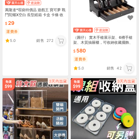
萬隆達*瑕疵特價品 遊戲王 寶可夢 戰
鬥陀螺X空白 長型紙箱 卡盒 卡條 收
納盒 超商限購6個 搜:SD45-JP014
29
運費券
（圓仔） 實木手槍展示架、6槽手槍
5.0
銷售
272
架、木質抽屜櫃，可收納收藏擺飾、
彈匣零件、木製收藏盒 槍箱 收納盒
580
槍架
運費券
5.0
銷售
42