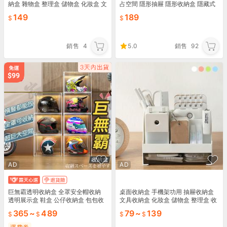
納盒 雜物盒 整理盒 儲物盒 化妝盒 文
占空間 隱形抽屜 隱形收納盒 隱藏式
具收納盒 首飾盒【ZD0408】《約翰
置物盒 桌下儲物盒【ZC0505】《約
149
189
家庭百貨
翰家庭百貨
銷售
4
5.0
銷售
92
AD
AD
巨無霸透明收納盒 全罩安全帽收納
桌面收納盒 手機架功用 抽屜收納盒
透明展示盒 鞋盒 公仔收納盒 包包收
文具收納盒 化妝盒 儲物盒 整理盒 收
納盒 公仔盒 樂高展示盒
納盒 置物盒【ZO0203】《約翰家庭
365
~
489
79
~
139
百貨