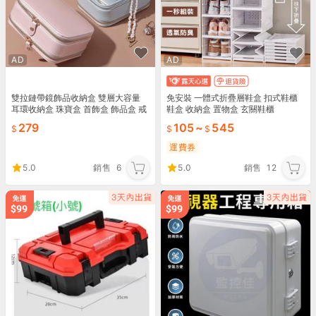
AD
AD
雙拉鏈帶鏡飾品收納盒 雙層大容量
免安裝 一體式折疊層鞋盒 扣式鞋櫃
耳環收納盒 珠寶盒 首飾盒 飾品盒 戒
鞋盒 收納盒 置物盒 玄關鞋櫃
指收納盒耳環展示盒【BF0323】
279
105
~
545
《約翰家庭百貨
運費券
5.0
銷售
6
5.0
銷售
12