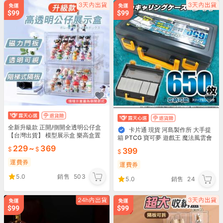
全新升級款 正開/側開全透明公仔盒
卡片通 現貨 河島製作所 大手提
【台灣出貨】 模型展示盒 樂高盒置
箱 PTCG 寶可夢 遊戲王 魔法風雲會
物盒 公仔展示盒 收納盒 P051T P07
收納盒 卡盒 可放650枚 全新未拆
229
~
369
399
0T
運費券
運費券
5.0
銷售
503
5.0
銷售
24