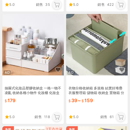
5.0
銷售
35
5.0
銷售
422
AD
AD
抽屜式化妝品塑膠收納盒 一格一物不
衣物分格收納箱 多規格 結實好堆疊
凌亂 收納各種小物件 化妝櫃 化妝盒
衣服整理箱 儲物箱 收納盒 置物箱 分
口紅架 桌面收納【TA0618】《約翰
隔箱 分類收納盒【ZM0104】《約翰
179
39
~
159
家庭百貨
家庭百貨
5.0
銷售
118
5.0
銷售
61