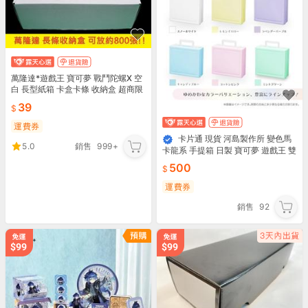
萬隆達*遊戲王 寶可夢 戰鬥陀螺X 空
白 長型紙箱 卡盒卡條 收納盒 超商限
購6個 搜:LOCH-JP047
39
運費券
卡片通 現貨 河島製作所 變色馬
5.0
銷售
999+
卡龍系 手提箱 日製 寶可夢 遊戲王 雙
排 收納盒 卡盒 可收納1300卡片 全
500
新未拆
運費券
銷售
92