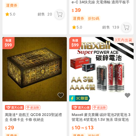
e-C 3A快充線 充電傳輸 適用平板手
運費券
機 加粗線芯 收納盒包裝
39
5.0
銷售
20
運費券
折扣碼
5.0
銷售
139
萬隆達* 遊戲王 QCDB 2023聖誕禮
Maxell 麥克賽爾 碳鋅電池2號電池 3
盒 長條卡盒 卡條 收納盒
號電池 4號電池 1.5V 無汞 環保電池
電池收納盒
29
10
~
13
運費券
運費券
折扣碼