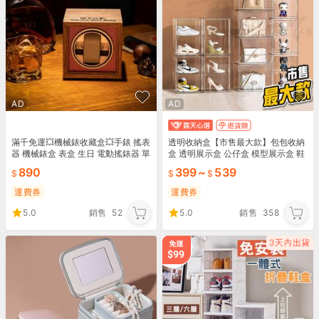
AD
AD
滿千免運💥機械錶收藏盒💥手錶 搖表
透明收納盒【市售最大款】包包收納
器 機械錶盒 表盒 生日 電動搖錶器 單
盒 透明展示盒 公仔盒 模型展示盒 鞋
錶搖錶器 收納盒 手錶 自動上鍊盒
盒 磁吸開門 展示盒 植物悶養箱
890
399
~
539
運費券
運費券
5.0
銷售
52
5.0
銷售
358