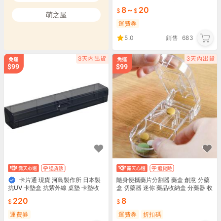
食收納盒 玩具收納盒 衣服收納盒 SK
8
~
20
233
萌之屋
運費券
5.0
銷售
683
卡片通 現貨 河島製作所 日本製
隨身便攜藥片分割器 藥盒 創意 分藥
盒 切藥器 迷你 藥品收納盒 分藥器 收
抗UV 卡墊盒 抗紫外線 桌墊 卡墊收
納 置物 【Z161】生活職人
納盒［ 黑煙黑］全新未拆
220
8
運費券
運費券
折扣碼