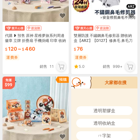
代購 ❥ 預售 原神 星稚夢旅系列周邊
雙層防護 不鏽鋼鼻毛修剪器 贈收納
徽章 立牌 折疊扇 手機掛繩 印章 收納
盒【ARZ】【D127】修鼻毛 鼻毛刀
盒 哥倫比婭
鼻毛剪 鼻毛器 鼻毛剪刀 修剪器 剪刀
120
~
460
76
清鼻毛
運費券
運費券
銷售
11
5.0
銷售
999+
大家都在搜
透明塑膠盒
透明收納盒
ㄇ字架