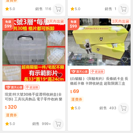
運費券
5.0
銷售
116
5.0
銷售
1
(白貓貓 )《與貓有約》長條紙卡盒 長
條紙卡條 卡牌收納盒 超取限購三盒
69
現貨:特大號30格手提透明收納盒(全
可拆) 工具玩具飾品 電子零件收納 樂
運費券
高機器人收納盒 萬物收納 工具箱收
320
5.0
銷售
493
納箱鯨魚網購
運費券
5.0
銷售
999+