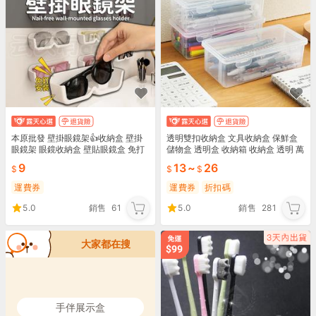
本原批發 壁掛眼鏡架👍收納盒 壁掛
透明雙扣收納盒 文具收納盒 保鮮盒
眼鏡架 眼鏡收納盒 壁貼眼鏡盒 免打
儲物盒 透明盒 收納箱 收納盒 透明 萬
孔眼鏡盒 壁掛眼鏡架 墨鏡收納架 CY
用透明收納盒 生活職人【J184】
9
13
~
26
496
運費券
運費券
折扣碼
5.0
銷售
61
5.0
銷售
281
大家都在搜
手伴展示盒