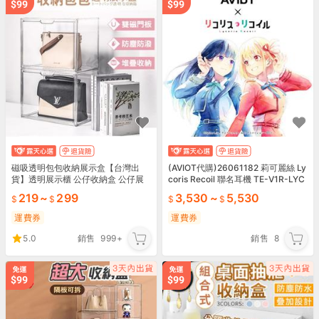
磁吸透明包包收納展示盒【台灣出
(AVIOT代購)26061182 莉可麗絲 Ly
貨】透明展示櫃 公仔收納盒 公仔展
coris Recoil 聯名耳機 TE-V1R-LYC
示盒包包收納 鞋盒 收納盒 透明鞋盒
附特製收納盒
219
~
299
3,530
~
5,530
P056T P074
運費券
運費券
5.0
銷售
999+
銷售
8