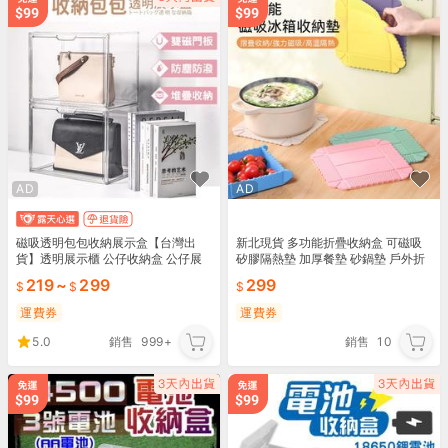
AD
AD
磁吸透明包包收納展示盒【台灣出
新北現貨 多功能折疊收納盒 可磁吸
貨】透明展示櫃 公仔收納盒 公仔展
矽膠隔熱墊 加厚餐墊 砂鍋墊 戶外折
示盒包包收納 鞋盒 收納盒 透明鞋盒
疊菜板
219
~
299
299
P056T P074
運費券
運費券
5.0
銷售
999+
銷售
10