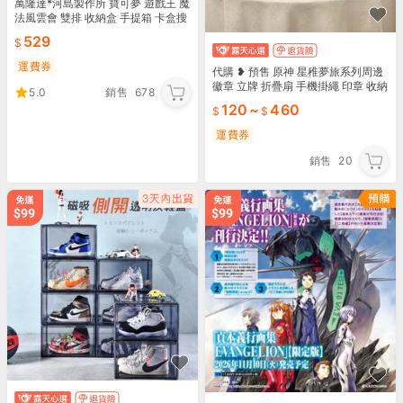
萬隆達*河島製作所 寶可夢 遊戲王 魔
法風雲會 雙排 收納盒 手提箱 卡盒搜
SR09-JP018 LOCH-JP047
529
運費券
代購 ❥ 預售 原神 星稚夢旅系列周邊
徽章 立牌 折疊扇 手機掛繩 印章 收納
5.0
銷售
678
盒 鐘離
120
~
460
運費券
銷售
20