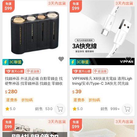
找錢神器 外送員必備 自動零錢盒 找
VIPFAN唯凡 X6快速充電線 適用Ligh
硬幣神器 找零錢神器 找錢盒 零錢收
tning/安卓/Type-C 3A快充 閃充線
納盒 快速找錢工具
快充線 長1米 含收納盒
280
39
運費券
折扣碼
運費券
折扣碼
5.0
銷售
530
5.0
銷售
999+