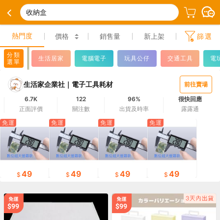
收納盒
熱門度
價格
銷售量
新上架
篩選
分類
生活居家
電腦電子
玩具公仔
交通工具
電
選單
生活家企業社｜電子工具耗材
前往賣場
6.7K
122
96%
很快回應
正面評價
關注數
出貨及時率
露露通
免運
免運
免運
免運
49
49
49
49