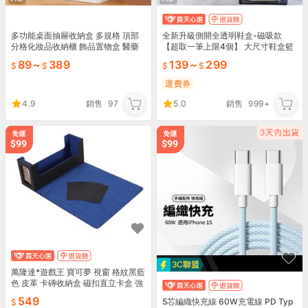
多功能桌面抽屜收納盒 多規格 頂部
全新升級側開全透明鞋盒-磁吸款
分格化妝品收納櫃 飾品置物盒 醫藥
【超取一筆上限4個】 大尺寸鞋盒籃
箱 整理盒 文具收納箱【ZB0203】
球鞋盒 收納盒置物盒球鞋收納男球鞋
89
~
389
139
~
299
《約翰家庭百貨
盒
運費券
4.9
銷售
97
5.0
銷售
999+
萬隆達*遊戲王 寶可夢 視窗 格紋黑藍
色 皮革 卡磚收納盒 磁扣直立卡盒 強
力磁吸 搜:SD45-JP014
549
5芯編織快充線 60W充電線 PD Typ