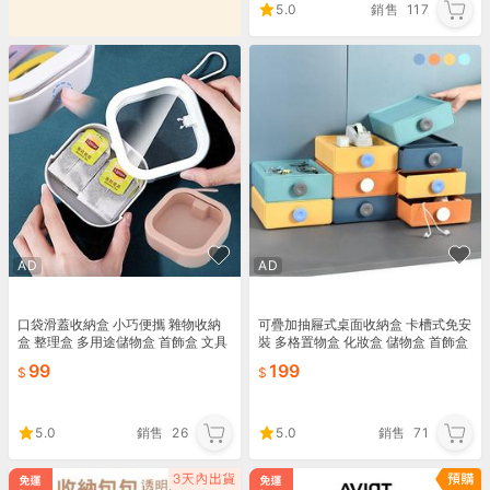
5.0
銷售
117
AD
AD
口袋滑蓋收納盒 小巧便攜 雜物收納
可疊加抽屜式桌面收納盒 卡槽式免安
盒 整理盒 多用途儲物盒 首飾盒 文具
裝 多格置物盒 化妝盒 儲物盒 首飾盒
收納盒 小物收納盒【ZN0104】《約
收納櫃 整理盒【YX0408】《約翰家
99
199
翰家庭百貨
庭百貨
5.0
銷售
26
5.0
銷售
71