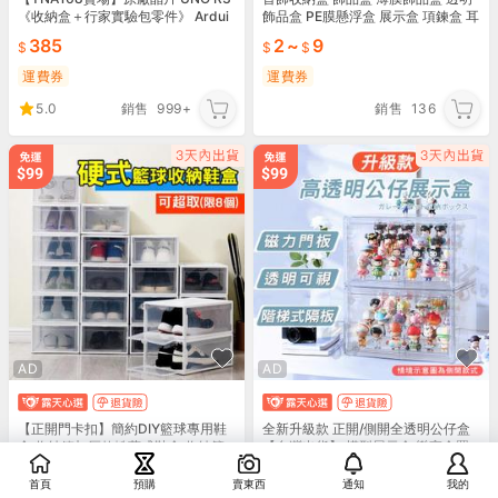
《收納盒＋行家實驗包零件》 Ardui
飾品盒 PE膜懸浮盒 展示盒 項鍊盒 耳
no DIY 套件
環展示盒 飾品收納 收納盒 收納
385
2
~
9
運費券
運費券
5.0
銷售
999+
銷售
136
AD
AD
【正開門卡扣】簡約DIY籃球專用鞋
全新升級款 正開/側開全透明公仔盒
盒 收納箱加厚款掀蓋式鞋盒 收納籃
【台灣出貨】 模型展示盒 樂高盒置
鞋盒 鞋子置物櫃/抽屜櫃/抽屜整理收
物盒 公仔展示盒 收納盒 P051T P07
115
~
129
229
~
369
納
0T
首頁
預購
賣東西
通知
我的