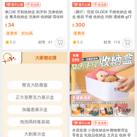
漱口杯 牙刷收納盒 刷牙杯 洗漱收納
（圓仔）現貨 GLOCK 手槍收納盒 槍
盒 餐具收納盒 洗漱杯 收納罐 環保杯
盒 槍箱 手槍 收納盒 內附 通槍條 g17
刷具 漱口杯牙刷盒【Q218】生活職
g18 g34 g42 g45
34
300
人
運費券
折扣碼
運費券
5.0
銷售
41
5.0
銷售
118
大家都在搜
壓克力防塵蓋
正方形壓克力展示盒
加藤惠展示盒
泡泡瑪特集裝箱
本原批發 小資收納盒🤟雜物整理盒
大創展示盒
零食盒 化妝品收納盒 文具盒 收納 零