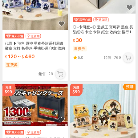
◎~卡司魔~◎ 遊戲王 寶可夢 黑色 長
型紙箱 卡盒 卡條 紙盒 收納盒 搜尋 L
OCH LOCR
30
代購 ❥ 預售 原神 星稚夢旅系列周邊
徽章 立牌 折疊扇 手機掛繩 印章 收納
運費券
盒 菲林斯
120
~
460
5.0
銷售
769
運費券
銷售
29