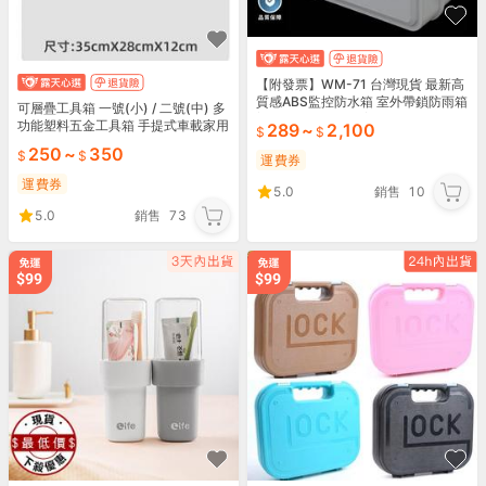
【附發票】WM-71 台灣現貨 最新高
質感ABS監控防水箱 室外帶鎖防雨箱
可層疊工具箱 一號(小) / 二號(中) 多
塑料翻蓋式防水盒 塑料收納盒 弱電
功能塑料五金工具箱 手提式車載家用
289
~
2,100
箱 超推薦
電工維修收納盒 工具盒
250
~
350
運費券
運費券
5.0
銷售
10
5.0
銷售
73