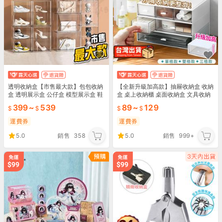
透明收納盒【市售最大款】包包收納
【全新升級加高款】抽屜收納盒 收納
盒 透明展示盒 公仔盒 模型展示盒 鞋
盒 桌上收納櫃 桌面收納盒 文具收納
盒 磁吸開門 展示盒 植物悶養箱
盒 小抽屜 桌上收納 辦公室收納｜HN
399
~
539
89
~
129
RDA1
運費券
運費券
5.0
銷售
358
5.0
銷售
999+