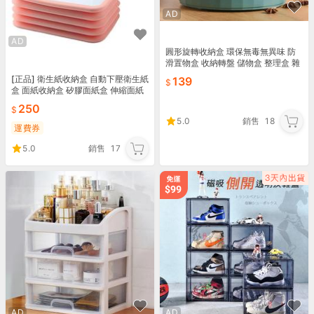
AD
AD
圓形旋轉收納盒 環保無毒無異味 防
滑置物盒 收納轉盤 儲物盒 整理盒 雜
物盒 調味料收納盒【YX0211】《約
[正品] 衛生紙收納盒 自動下壓衛生紙
139
翰家庭百貨
盒 面紙收納盒 矽膠面紙盒 伸縮面紙
盒 可水洗 面紙盒 矽膠盒 [JC的店]
250
5.0
銷售
18
運費券
5.0
銷售
17
AD
AD