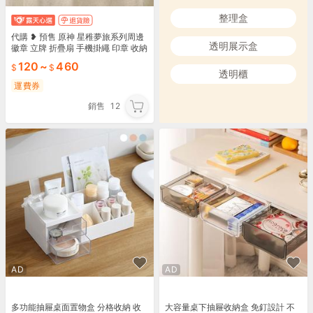
整理盒
代購 ❥ 預售 原神 星稚夢旅系列周邊
透明展示盒
徽章 立牌 折疊扇 手機掛繩 印章 收納
盒 達達利亞
120
~
460
透明櫃
運費券
銷售
12
AD
AD
多功能抽屜桌面置物盒 分格收納 收
大容量桌下抽屜收納盒 免釘設計 不