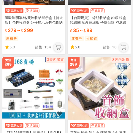
磁吸透明單層/雙層收納展示盒【特大
【台灣現貨】 線組收納盒 釣蝦 線盒
款】包包收納盒 公仔展示盒包包收納
繞線圈收納 繞線板 子線母線 泡沫線
鞋盒 收納盒 透明鞋盒 P074T P079
板 魚線釣組收納 繞線卡 釣魚配件 黑
279
~
299
35
~
89
T
皮釣具
運費券
運費券
折扣碼
5.0
銷售
154
5.0
銷售
16
【TNA168賣場】原廠晶片 UNO R3
首飾收納盒 飾品盒 薄膜飾品盒 透明