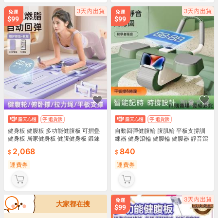
健身板 健腹板 多功能健腹板 可摺疊
自動回彈健腹輪 腹肌輪 平板支撐訓
健身板 居家健身板 健腹健身板 鍛鍊
練器 健身滾輪 健腹輪 健腹器 靜音滾
健身板 回彈平板 撐健身板 健身器材
輪 炫腹輪 健身器材 腹肌神器 全
2,068
840
運費券
運費券
大家都在搜