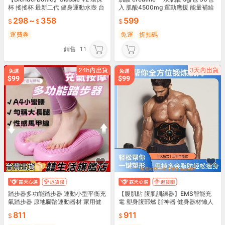
杯 搖搖杯 最新二代 健身運動水壺 台
入 肌酸4500mg 運動應援 能量補給
灣現貨
運動健身
298
~
358
599
運費券
免運
折扣碼
銷售
11
踏步器多功能踏步器 運動小型平衡充
【腹肌貼 腹肌訓練器】EMS智能充
氣踏步器 原地腳踏運動器材 家用健
電 塑身腹部燃 脂神器 健身器材懶人
身踏步機 瘦腿神器
腹肌貼 肌肉電脈衝刺激 居家健身瘦
811
911
腹 懶人必備