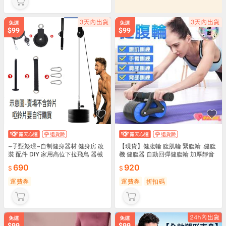
~子甄彣璟~自制健身器材 健身房 改
【現貨】健腹輪 腹肌輪 緊腹輪 .健腹
裝 配件 DIY 家用高位下拉飛鳥 器械
機 健腹器 自動回彈健腹輪 加厚靜音
滑輪 鋼絲繩 鈴片托
健美輪 男女健身器材雙輪滾輪
690
920
運費券
運費券
折扣碼