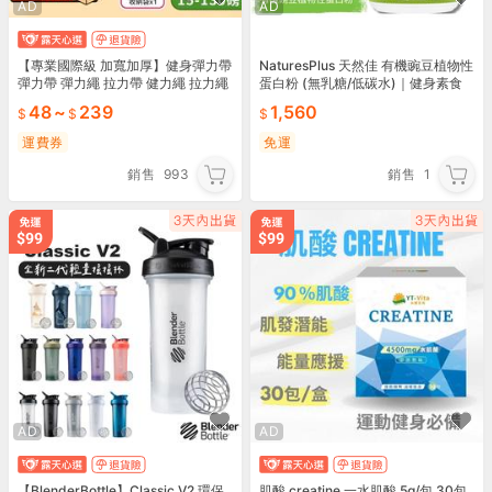
AD
AD
【專業國際級 加寬加厚】健身彈力帶
NaturesPlus 天然佳 有機豌豆植物性
彈力帶 彈力繩 拉力帶 健力繩 拉力繩
蛋白粉 (無乳糖/低碳水)｜健身素食
阻力帶 健身拉力帶 健力帶運動｜HO
首選
48
~
239
1,560
FG11
運費券
免運
銷售
993
銷售
1
AD
AD
【BlenderBottle】Classic V2 環保
肌酸 creatine 一水肌酸 5g/包 30包