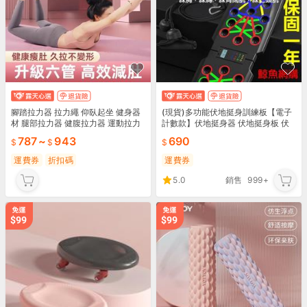
腳踏拉力器 拉力繩 仰臥起坐 健身器
(現貨)多功能伏地挺身訓練板【電子
材 腿部拉力器 健腹拉力器 運動拉力
計數款】伏地挺身器 伏地挺身板 伏
繩 多功能健腹拉繩
立挺身 俯臥撐板 健身器材 重量訓練
787
~
943
690
瘦身 鯨魚網購
運費券
折扣碼
運費券
5.0
銷售
999+