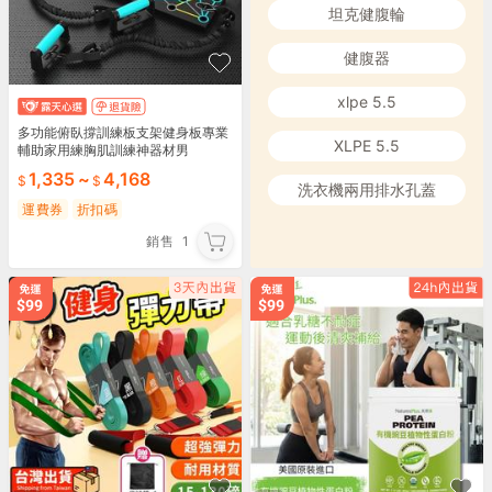
坦克健腹輪
健腹器
xlpe 5.5
多功能俯臥撐訓練板支架健身板專業
XLPE 5.5
輔助家用練胸肌訓練神器材男
1,335
~
4,168
洗衣機兩用排水孔蓋
運費券
折扣碼
銷售
1