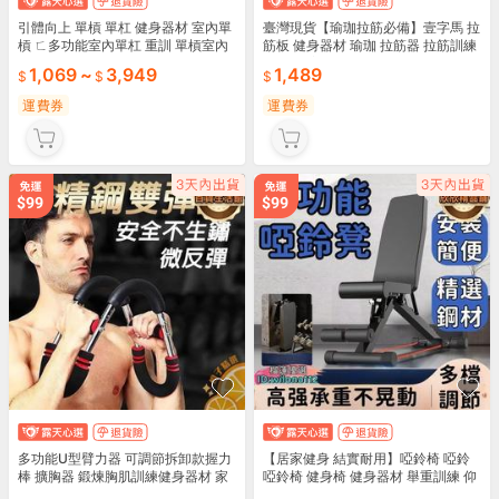
引體向上 單槓 單杠 健身器材 室內單
臺灣現貨【瑜珈拉筋必備】壹字馬 拉
槓 ㄈ多功能室內單杠 重訓 單槓室內
筋板 健身器材 瑜珈 拉筋器 拉筋訓練
門上單槓 健身單槓 練背肌 多功能腹
器 劈腿 美腿機 拉筋 拉筋神器 伸展拉
1,069
~
3,949
1,489
肌訓練
筋
運費券
運費券
多功能U型臂力器 可調節拆卸款握力
【居家健身 結實耐用】啞鈴椅 啞鈴
棒 擴胸器 鍛煉胸肌訓練健身器材 家
啞鈴椅 健身椅 健身器材 舉重訓練 仰
用男腕力器
臥起坐板 調節啞鈴 健身 肌肉訓練