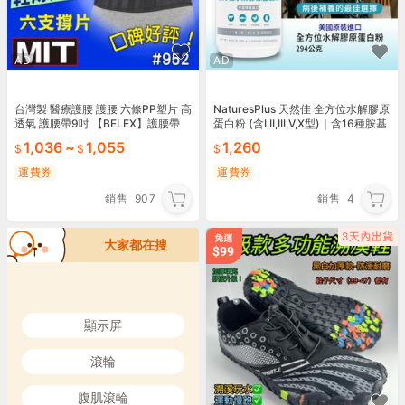
AD
AD
台灣製 醫療護腰 護腰 六條PP塑片 高
NaturesPlus 天然佳 全方位水解膠原
透氣 護腰帶9吋 【BELEX】護腰帶
蛋白粉 (含I,II,III,V,X型)｜含16種胺基
復健 工作護腰 搬重 辦公久坐 工作久
酸、病後補養
1,036
~
1,055
1,260
站
運費券
運費券
銷售
907
銷售
4
大家都在搜
顯示屏
滾輪
腹肌滾輪