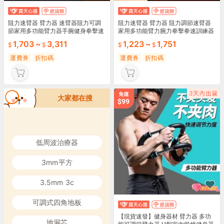
阻力速臂器 臂力器 速臂器阻力可調
阻力速臂器 臂力器 阻力調節速臂器
節家用多功能臂力器手腕健身拳擊速
家用多功能臂力腕力拳擊拳速訓練器
訓練器材 健身器材 速臂器
材格鬥健身 健身器材 速臂器
1,703
~
3,311
1,223
~
1,751
運費券
折扣碼
運費券
折扣碼
大家都在搜
低周波治療器
3mm平方
3.5mm 3c
可調式四角地板
【現貨速發】健身器材 臂力器 多功
地漏芯