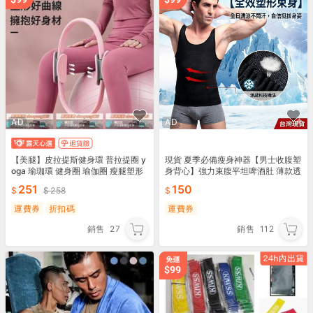
AD
AD
【美腿】皮拉提斯健身環 普拉提圈 y
現貨 夏季必備瘦身神器【男士收腹塑
oga 瑜珈環 健身圈 瑜伽圈 瘦腿塑形
身背心】強力束腹平坦啤酒肚 薄款透
提臀 緊實陰部 盆底肌 產後鍛鍊 魔力
氣隱形內搭 不捲邊不悶熱
251
150
258
圈
運費券
折扣碼
運費券
銷售
27
銷售
112