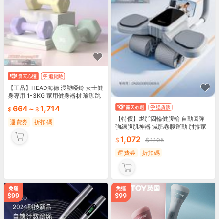
【正品】HEAD海德 浸塑啞鈴 女士健
身專用 1-3KG 家用健身器材 瑜珈跳
操 健身套裝 啞鈴一對 手臂鍛煉 曲線
664
~
1,714
塑造
【特價】燃脂四輪健腹輪 自動回彈
運費券
折扣碼
強練腹肌神器 減肥卷腹運動 肘撐家
用健身器材 安全運動器材
1,072
1,105
運費券
折扣碼