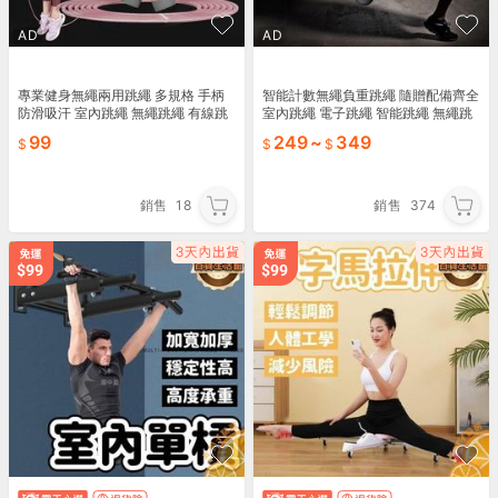
AD
AD
專業健身無繩兩用跳繩 多規格 手柄
智能計數無繩負重跳繩 隨贈配備齊全
防滑吸汗 室內跳繩 無繩跳繩 有線跳
室內跳繩 電子跳繩 智能跳繩 無繩跳
繩 女性健身跳繩【ZR0402】《約翰
繩 女性健身跳繩【ZK0213】《約翰
99
249
~
349
家庭百貨
家庭百貨
銷售
18
銷售
374