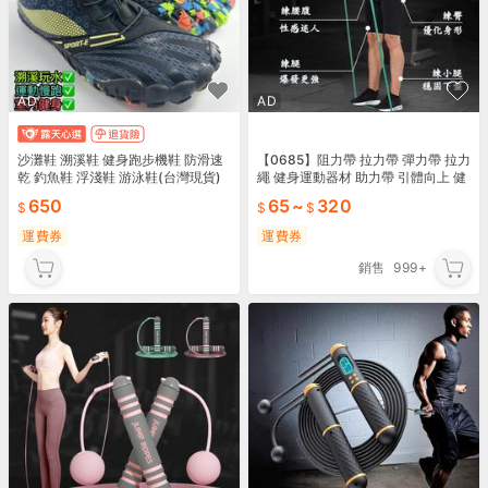
AD
AD
沙灘鞋 溯溪鞋 健身跑步機鞋 防滑速
【0685】阻力帶 拉力帶 彈力帶 拉力
乾 釣魚鞋 浮淺鞋 游泳鞋(台灣現貨)
繩 健身運動器材 助力帶 引體向上 健
身拉力帶 單槓彈力帶 健身
650
65
~
320
運費券
運費券
銷售
999+