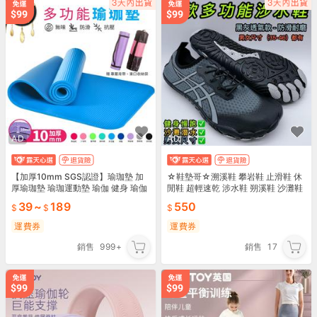
AD
AD
【加厚10mm SGS認證】瑜珈墊 加
☆鞋墊哥☆溯溪鞋 攀岩鞋 止滑鞋 休
厚瑜珈墊 瑜珈運動墊 瑜伽 健身 瑜伽
閒鞋 超輕速乾 涉水鞋 朔溪鞋 沙灘鞋
墊 瑜珈軟墊 健身墊 Yoga｜HOFE51
兩棲鞋(台灣現貨)
39
~
189
550
運費券
運費券
銷售
999+
銷售
17