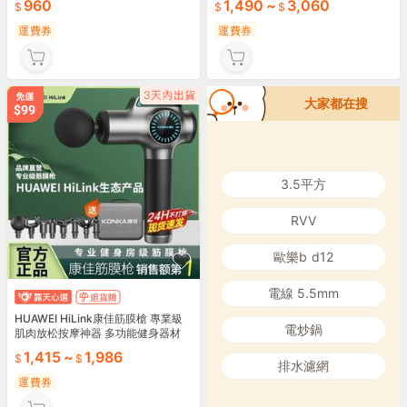
960
1,490
~
3,060
運費券
運費券
大家都在搜
3.5平方
RVV
歐樂b d12
電線 5.5mm
HUAWEI HiLink康佳筋膜槍 專業級
電炒鍋
肌肉放松按摩神器 多功能健身器材
1,415
~
1,986
排水濾網
運費券