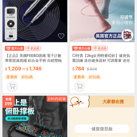
【正品】美國FEEBO跳繩 電子計數
💥特賣【2kg女用輕量啞鈴】健身負
專業競速跳繩 鋁合金手柄 自鎖雙軸
重訓練 迷你健身器材 可調重量 迷你
承跳繩 學生成人健身器材 鋼絲繩跳
啞鈴 重量訓練 臂力手臂訓練 男女通
1,209
~
1,746
784
808
繩
用
運費券
折扣碼
運費券
折扣碼
大家都在搜
健腹腹肌板