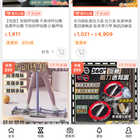
【現貨】智能呼啦圈 不會掉呼拉圈
全功能臥推拉力器 拉力器 臥推神器
負重呼拉圈 可拆卸呼啦圈 計數呼啦
重訓擴胸器 臥推彈力帶 胸肌訓練器
圈 健身專用呼啦圈 運動器材
重訓輔助器材 居家健身 腹肌訓練器
1,411
1,021
~
4,909
腳蹬拉力器
運費券
折扣碼
運費券
銷售
1
首頁
預購
賣東西
通知
我的