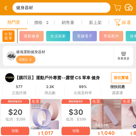
健身器材
熱門度
價格
銷售量
新上架
篩選
分類
運動健身
生活居家
電腦電子
男裝配件
保
選單
健魂運動健身器材
查看更多
尋寶去
【購凹豆】運動戶外專賣--露營 CS 單車 健身
前往賣場
577
2.3K
99%
很快回應
正面評價
商品數
出貨及時率
露露通
免運
免運
免運
$20
$30
低消：$299
低消：$399
領取
領取
1,017
1,040