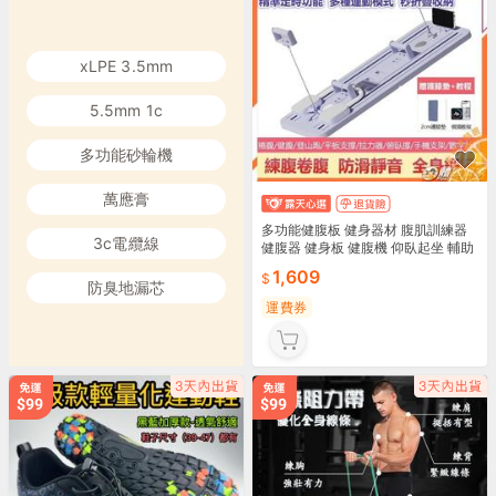
xLPE 3.5mm
5.5mm 1c
多功能砂輪機
萬應膏
多功能健腹板 健身器材 腹肌訓練器
3c電纜線
健腹器 健身板 健腹機 仰臥起坐 輔助
器 健腹 腹肌神器 居家鍛練 腹肌馬甲
1,609
線 健身
防臭地漏芯
運費券