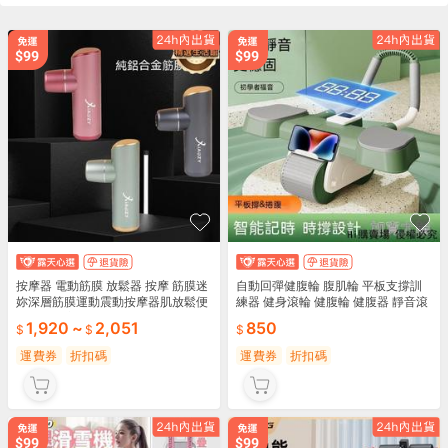
按摩器 電動筋膜 放鬆器 按摩 筋膜迷
自動回彈健腹輪 腹肌輪 平板支撐訓
妳深層筋膜運動震動按摩器肌放鬆便
練器 健身滾輪 健腹輪 健腹器 靜音滾
攜多功能家用健身器材
輪 炫腹輪 健身器材 腹肌神器
1,920
~
2,051
850
運費券
折扣碼
運費券
折扣碼