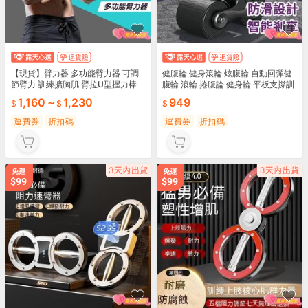
【現貨】臂力器 多功能臂力器 可調
健腹輪 健身滾輪 炫腹輪 自動回彈健
節臂力 訓練擴胸肌 臂拉U型握力棒
腹輪 滾輪 捲腹論 健身輪 平板支撐訓
家用健身器材 鍛煉胸肌 家用臂力器
練器 智能計時 健身器材 滾輪健身
1,160
~
1,230
949
運費券
折扣碼
運費券
折扣碼