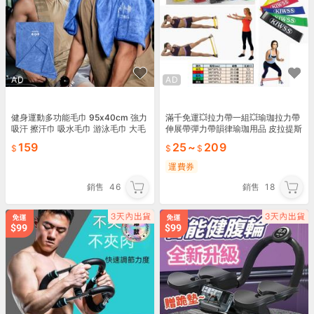
AD
AD
健身運動多功能毛巾 95x40cm 強力
滿千免運💥拉力帶一組💥瑜珈拉力帶
吸汗 擦汗巾 吸水毛巾 游泳毛巾 大毛
伸展帶彈力帶韻律瑜珈用品 皮拉提斯
巾 跑步毛巾【BF0508】《約翰家庭
帶抗力阻力拉筋帶 重訓 彈力繩健身
159
25
~
209
百貨
有氧
運費券
銷售
46
銷售
18