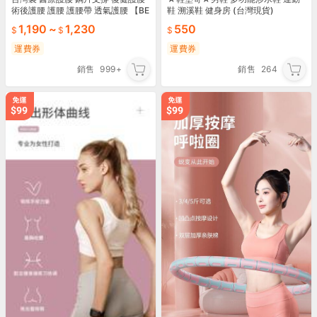
術後護腰 護腰 護腰帶 透氣護腰 【BE
鞋 溯溪鞋 健身房 (台灣現貨)
LEX】 竹炭護腰帶9.5吋寬版 搬重物
1,190
~
1,230
550
運費券
運費券
銷售
999+
銷售
264