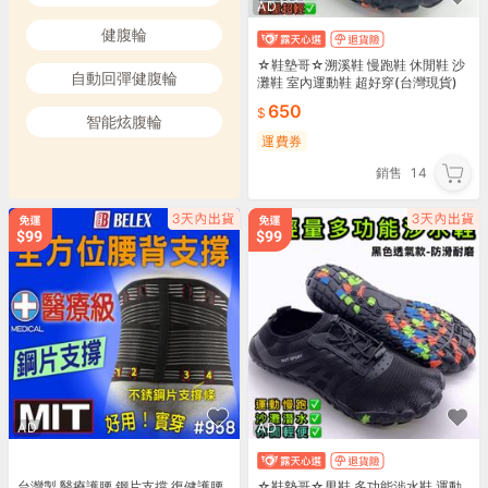
AD
健腹輪
☆鞋墊哥☆溯溪鞋 慢跑鞋 休閒鞋 沙
自動回彈健腹輪
灘鞋 室內運動鞋 超好穿(台灣現貨)
650
智能炫腹輪
運費券
銷售
14
AD
AD
台灣製 醫療護腰 鋼片支撐 復健護腰
☆鞋墊哥☆男鞋 多功能涉水鞋 運動