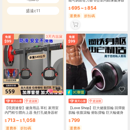
能可調節臂力器 U型室內鍛煉健身器
材 腕力彈簧臂力棒 練胸肌臂力器
695
~
854
盛遠c11
運費券
折扣碼
【現貨速發】健身用品 單杠 家用室
【Love Shop】巨大健腹肌輪 回彈腹
內門框引體向上器 免打孔健身器材
肌輪 收腹滾輪 俯臥撐輪 巨大輪健身
墻體們上單杠 體育吊杠 手臂鍛煉器
器材 鍛煉練腹肌訓練
713
~
1,058
799
運費券
折扣碼
運費券