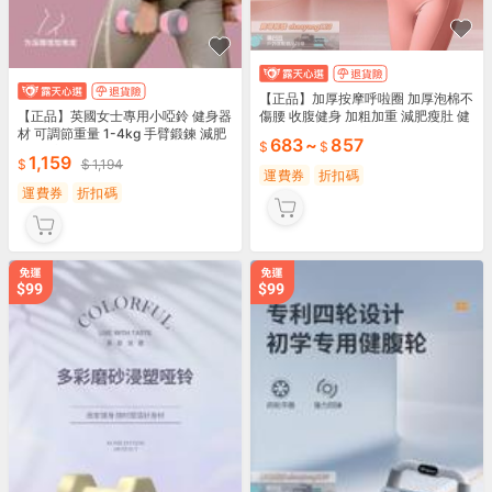
【正品】加厚按摩呼啦圈 加厚泡棉不
【正品】英國女士專用小啞鈴 健身器
傷腰 收腹健身 加粗加重 減肥瘦肚 健
材 可調節重量 1-4kg 手臂鍛鍊 減肥
身器材 全家可用 瘦腰燃脂 呼拉圈 運
683
~
857
器材 臂力運動 燃脂啞鈴
動熱身
1,159
1,194
運費券
折扣碼
運費券
折扣碼