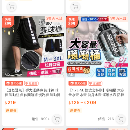
AD
AD
【速乾透氣】彈力運動褲 籃球褲 球
【1.7L-5L 贈皮套杯刷】噸噸桶 大容
褲 運動短褲 休閒短褲 慢跑褲 運動褲
量水壺 水壺 健身水壺 運動水壺 防摔
男 短褲 排汗褲 訓練健身跑步｜HFG
吸管水壺 超大水壺 水瓶｜HOBD81
219
125
~
209
841
運費券
運費券
銷售
999+
銷售
216