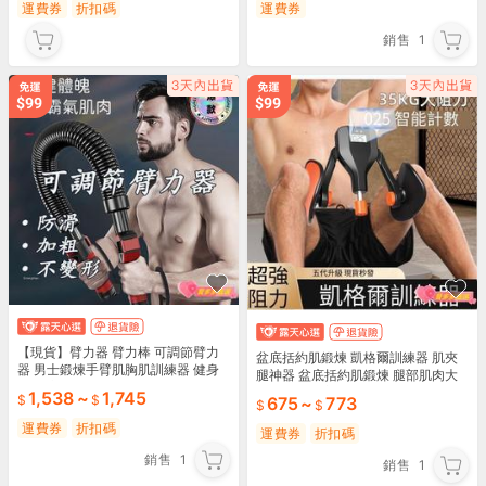
運費券
折扣碼
運費券
銷售
1
【現貨】臂力器 臂力棒 可調節臂力
盆底括約肌鍛煉 凱格爾訓練器 肌夾
器 男士鍛煉手臂肌胸肌訓練器 健身
腿神器 盆底括約肌鍛煉 腿部肌肉大
彈簧臂力棒 握力器 健身器材 訓練器
腿內側提肛家用訓練健身器材
1,538
~
1,745
675
~
773
握力棒
運費券
折扣碼
運費券
折扣碼
銷售
1
銷售
1