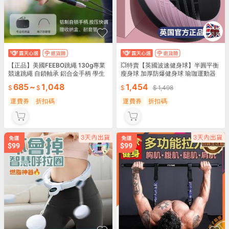
【正品】美國FEEBO跳繩 130g專業
💥特賣【英國波速健身球】半圓平衡
競速跳繩 自鎖軸承 鋁合金手柄 學生
瘦身球 加厚防爆健身球 瑜珈運動器
成人健身跳繩 競速雙搖鋼絲繩 健身
材 普拉提 腳踩半球 減肥塑身球
685
~
1,048
1,454
1,498
運動器材
運費券
折扣碼
運費券
折扣碼