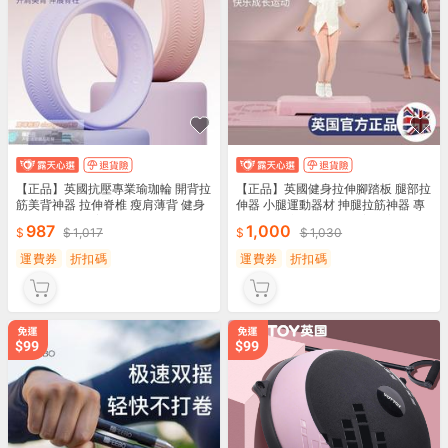
【正品】英國抗壓專業瑜珈輪 開背拉
【正品】英國健身拉伸腳踏板 腿部拉
筋美背神器 拉伸脊椎 瘦肩薄背 健身
伸器 小腿運動器材 抻腿拉筋神器 專
瑜珈圈 滾背輪 普拉提圈 瑜伽器材 防
業拉筋凳 室內韻律踏板 塑形美腿 健
987
1,000
1,017
1,030
止駝背
身燃脂踏板
運費券
折扣碼
運費券
折扣碼