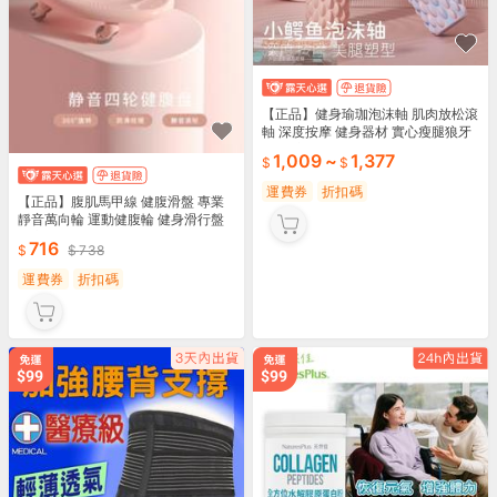
【正品】健身瑜珈泡沫軸 肌肉放松滾
軸 深度按摩 健身器材 實心瘦腿狼牙
棒 按摩棒 健身運動暖身輔助 瑜伽柱
1,009
~
1,377
運費券
折扣碼
【正品】腹肌馬甲線 健腹滑盤 專業
靜音萬向輪 運動健腹輪 健身滑行盤
核心力量鍛鍊 運動器材 健身器材
716
738
運費券
折扣碼