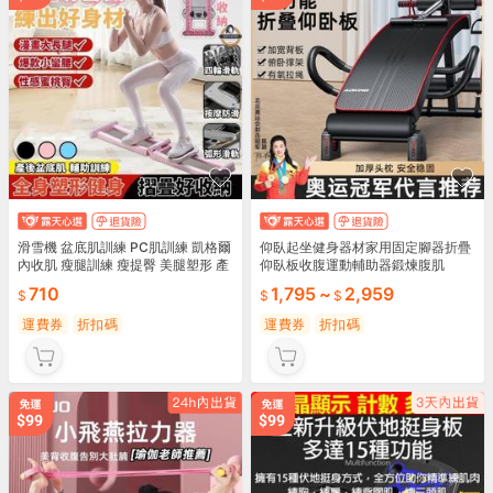
滑雪機 盆底肌訓練 PC肌訓練 凱格爾
仰臥起坐健身器材家用固定腳器折疊
內收肌 瘦腿訓練 瘦提臀 美腿塑形 產
仰臥板收腹運動輔助器鍛煉腹肌
後鍛煉 健身器材
710
1,795
~
2,959
運費券
折扣碼
運費券
折扣碼